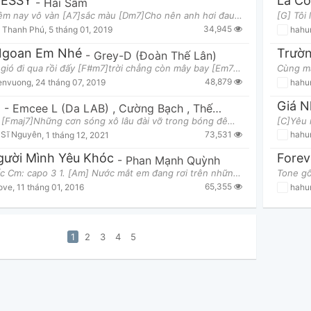
ESSY
Lá Cờ
-
Hải Sâm
[Gm7]Đêm nay vô vàn [A7]sắc màu [Dm7]Cho nên anh hơi đau đầu [Gm7]Từng điều nói [A7]ra em đều đúng
34,945
 Thanh Phú
,
5 tháng 01, 2019
hahu
Ngoan Em Nhé
-
Grey-D (Đoàn Thế Lân)
[Gmaj7] gió đi qua rồi đấy [F#m7]trời chẳng còn mây bay [Em7]phố đang[A7] yên bình đi vào[Dmaj7] t
48,879
ienvuong
,
24 tháng 07, 2019
hahu
-
Emcee L (Da LAB)
,
Cường Bạch
,
Thế Vĩ
,
Hữu Sơn
,
Min
Chorus: [Fmaj7]Những cơn sóng xô lâu đài vỡ trong bóng đêm [Em]Nỗi đau cứ như đang vội ghé thăm tr
73,531
 Sĩ Nguyên
,
1 tháng 12, 2021
hahu
gười Mình Yêu Khóc
Forev
-
Phan Mạnh Quỳnh
Tone gốc Cm: capo 3 1. [Am] Nước mắt em đang rơi trên những ngón tay [Em] Nước mắt em mang nỗi nhớ n
65,355
ove
,
11 tháng 01, 2016
hahu
1
2
3
4
5