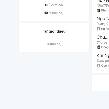
HENN
(Chưa có)
Phạm
(Chưa có)
Ngủ 
Buih
Tự giới thiệu
Chuyện Đôi Ta
(Chưa có)
Đồng
Khi N
Cooll