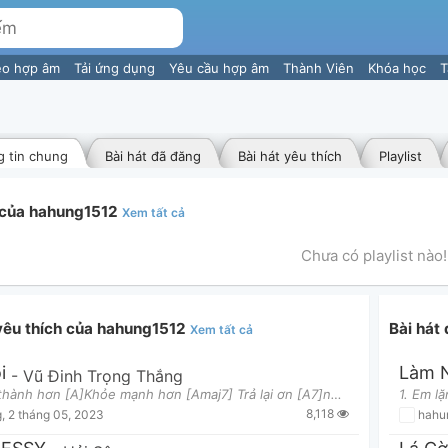
eo hợp âm
Tải ứng dụng
Yêu cầu hợp âm
Thành Viên
Khóa học
T
 tin chung
Bài hát đã đăng
Bài hát yêu thích
Playlist
t của hahung1512
Xem tất cả
Chưa có playlist nào!
 yêu thích của hahung1512
Bài hát
Xem tất cả
i
-
Vũ Đinh Trọng Thắng
Trưởng thành hơn [A]Khỏe mạnh hơn [Amaj7] Trả lại ơn [A7]người cưu mang chính mình [D] Mình khôn
8,118
g
,
2 tháng 05, 2023
hahu