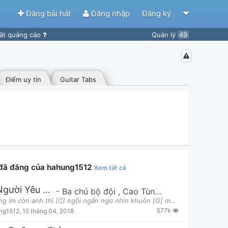
Đăng bài hát
Đăng nhập
Đăng ký
ắt quảng cáo
Quản lý
49
Điểm uy tín
Guitar Tabs
 đã đăng của hahung1512
Xem tất cả
Làm Người Yêu Anh Nhé Baby
-
Ba chú bộ đội
,
Cao Tùng Anh
,
Ba chú bộ 
1. Em lặng im còn anh thì [C] ngồi ngẩn ngơ nhìn khuôn [G] mặt ngây thơ đó Em hững [Am] hờ quá nên
577k
ng1512
,
15 tháng 04, 2018