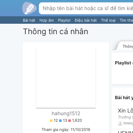
Bài hát
Hợp âm
Playlist
Điệu bài hát
Thể loại
Tìm th
Thông tin cá nhân
Thông
Playlis
Bài hát
Xin Lỗ
hahung1512
12
13
1,620
hmin
Tham gia ngày: 11/10/2016