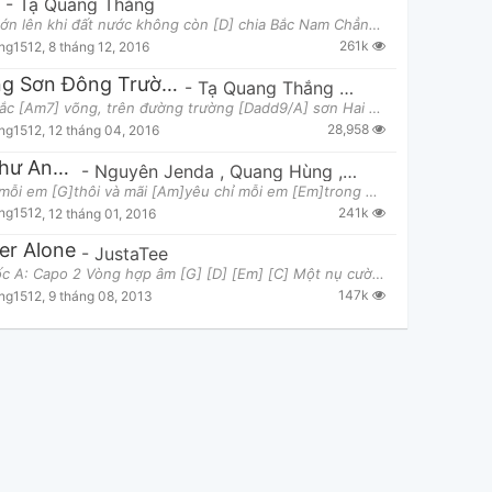
-
Tạ Quang Thắng
[G] Tôi lớn lên khi đất nước không còn [D] chia Bắc Nam Chẳng biết chiến [C] tranh là gì Chỉ được
261k
ng1512
,
8 tháng 12, 2016
Trường Sơn Đông Trường Sơn Tây
-
Tạ Quang Thắng
,
Thùy Chi
Cùng mắc [Am7] võng, trên đường trường [Dadd9/A] sơn Hai đứa [Cadd9] ở, hai đầu xa [Am7] thẳm [Dadd
28,958
ng1512
,
12 tháng 04, 2016
Giá Như Anh Lặng Im
h Hiếu
,
Hoàng Long
-
Nguyên Jenda
,
Đức Duy
,
Quang Hùng
,
Lâm Anh
,
Lou Hoàng
,
Onl
[C]Yêu mỗi em [G]thôi và mãi [Am]yêu chỉ mỗi em [Em]trong đời [F]Anh rất yêu [C]em, nhưng [F]... an
241k
ng1512
,
12 tháng 01, 2016
er Alone
-
JustaTee
Tone gốc A: Capo 2 Vòng hợp âm [G] [D] [Em] [C] Một nụ cười luôn [G]hé, Thế Giới vẫn [D]quay Còn
147k
ng1512
,
9 tháng 08, 2013