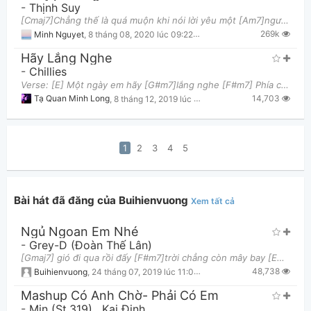
-
Thịnh Suy
[Cmaj7]Chẳng thế là quá muộn khi nói lời yêu một [Am7]người Chẳng thế là quá muộn khi ta hoài tiếc
269k
Minh Nguyet
,
8 tháng 08, 2020 lúc 09:22pm
Hãy Lắng Nghe
-
Chillies
Verse: [E] Một ngày em hãy [G#m7]lắng nghe [F#m7] Phía chân trời [B9]xa đôi lời yêu thương [E] Lò
14,703
Tạ Quan Minh Long
,
8 tháng 12, 2019 lúc 01:09pm
1
2
3
4
5
Bài hát đã đăng của Buihienvuong
Xem tất cả
Ngủ Ngoan Em Nhé
-
Grey-D (Đoàn Thế Lân)
[Gmaj7] gió đi qua rồi đấy [F#m7]trời chẳng còn mây bay [Em7]phố đang[A7] yên bình đi vào[Dmaj7] t
48,738
Buihienvuong
,
24 tháng 07, 2019 lúc 11:03pm
Mashup Có Anh Chờ- Phải Có Em
-
Min (St.319)
,
Kai Đinh