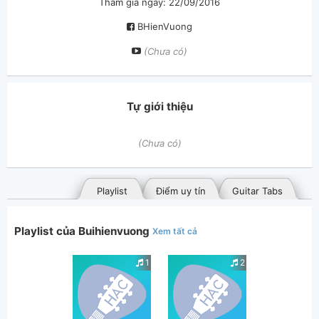
Tham gia ngày: 22/09/2016
BHienVuong
(Chưa có)
Tự giới thiệu
(Chưa có)
Playlist
Điểm uy tín
Guitar Tabs
Playlist của Buihienvuong
Xem tất cả
1
2
Bài hát đã đăng
Bài hát yêu thích