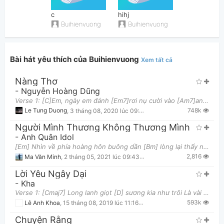
c
hihj
Buihienvuong
Buihienvuong
Bài hát yêu thích của Buihienvuong
Xem tất cả
Nàng Thơ
Thông tin chung
-
Nguyễn Hoàng Dũng
Verse 1: [C]Em, ngày em đánh [Em7]rơi nụ cười vào [Am7]anh [Gm7]Có nghĩ sau [C7]này em sẽ [F]chờ
748k
Le Tung Duong
,
3 tháng 08, 2020 lúc 09:19pm
Người Mình Thương Không Thương Mình
-
Anh Quân Idol
[Em] Nhìn về phía hoàng hôn buông dần [Bm] lòng lại thấy nhớ em vạn lần [Am] Tình còn đây cớ [D] sa
2,816
Ma Văn Minh
,
2 tháng 05, 2021 lúc 09:43pm
Lời Yêu Ngây Dại
-
Kha
Verse 1: [Cmaj7] Long lanh giọt [D] sương kia như trôi Là vài câu [Bm] nói chưa kịp nghĩ [Em] tới
593k
Lê Anh Khoa
,
15 tháng 08, 2019 lúc 11:16am
Chuyện Rằng