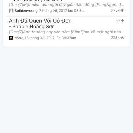
[Gmaj7]Một mình anh ngồi đây giữa đám đông [F#m]Người đi qua đi qua thành [B7]từng dòng Trên sân
6,757
Buihienvuong
,
7 tháng 06, 2017 lúc 08:37pm
Anh Đã Quen Với Cô Đơn
-
Soobin Hoàng Sơn
[Gmaj7]Anh thường hay vẫn nằm [F#m7]mơ Về một ngôi nhà, [Em7]ở một nơi chỉ [A7]có đôi [Dmaj7]ta
223k
dopk
,
15 tháng 03, 2017 lúc 09:37am