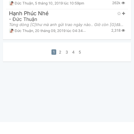
262k
Đức Thuận
,
5 tháng 10, 2019 lúc 10:59pm
Hạnh Phúc Nhé
-
Đức Thuận
Từng dòng [C]thư mà anh gửi trao ngày nào.. Giờ còn [G]đâu mỗi khi sớm mai? Lòng quặn [F]đau, l
2,318
Đức Thuận
,
20 tháng 09, 2019 lúc 04:34pm
1
2
3
4
5