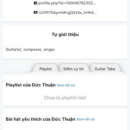
profile.php?id=100040782352204
UCPP7S4ynnMrqjQ5zXx_hHKA?view_as=subscriber
Tự giới thiệu
Guitarist, composer, singer
Playlist
Điểm uy tín
Guitar Tabs
Playlist của Đức Thuận
Xem tất cả
Chưa có playlist nào!
Bài hát yêu thích của Đức Thuận
Xem tất cả
Bài hát đã đăng
Bài hát yêu thích