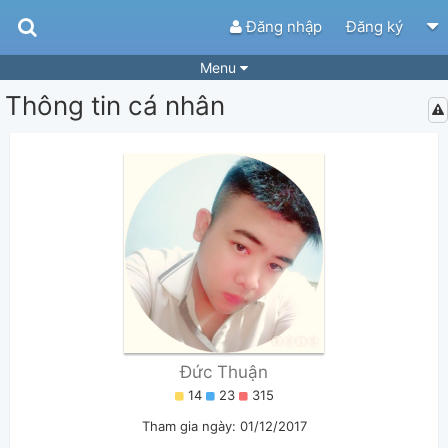
Đăng nhập
Đăng ký
Menu
Thông tin cá nhân
Bài hát
Guitar Tabs
Playlist
Hợp âm
Điệu bài hát
Thể loại
Tìm theo hợp âm
Tải ứng dụng
Yêu cầu hợp âm
Thành Viên
Khóa học
Quản lý
80
Tắt quảng cáo
Đức Thuận
14
23
315
Tham gia ngày: 01/12/2017