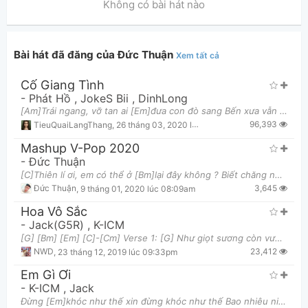
Không có bài hát nào
Bài hát đã đăng của Đức Thuận
Xem tất cả
Cố Giang Tình
Thông tin chung
-
Phát Hồ
,
JokeS Bii
,
DinhLong
[Am]Trái ngang, vỡ tan ai [Em]đưa con đò sang Bến xưa vẫn [G]mong, trông ngóng trong vô [F]vọng [A
96,393
TieuQuaiLangThang
,
26 tháng 03, 2020 lúc 08:15pm
Mashup V-Pop 2020
-
Đức Thuận
[C]Thiên lí ơi, em có thể ở [Bm]lại đây không ? Biết chăng ngoài [Am7]trời mưa giông [D7]liệu cô đơ
3,645
Đức Thuận
,
9 tháng 01, 2020 lúc 08:09am
Hoa Vô Sắc
-
Jack(G5R)
,
K-ICM
[G] [Bm] [Em] [C]-[Cm] Verse 1: [G] Như giọt sương còn vương bàn tay Giọt lệ [Bm7] nào làm lệ n
23,412
NWD
,
23 tháng 12, 2019 lúc 09:33pm
Em Gì Ơi
-
K-ICM
,
Jack
Đừng [Em]khóc như thế xin đừng khóc như thế Bao nhiêu niềm [Bm]đau chôn dấu mong ngày sẽ trôi mau