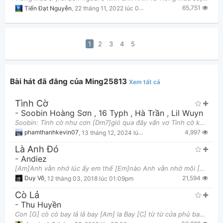
65,751
Tiến Đạt Nguyễn
,
22 tháng 11, 2022 lúc 08:51pm
1
2
3
4
5
Bài hát đã đăng của Ming25813
Xem tất cả
Tình Cờ
-
Soobin Hoàng Sơn
,
16 Typh
,
Hà Trần
,
Lil Wuyn
Soobin: Tình cờ như cơn [Dm7]gió qua đây vẩn vơ Tình cờ không [G]biết tim anh thẫn thờ Biết đâu [
4,997
phamthanhkevin07
,
13 tháng 12, 2024 lúc 02:27am
Là Anh Đó
-
Andiez
[Am]Anh vẫn nhớ lúc ấy em thế [Em]nào Anh vẫn nhớ môi [C]em ngọt ngào thế nào [F]Người nói .... Lờ
21,594
Duy Võ
,
12 tháng 03, 2018 lúc 01:09pm
Cò Lả
-
Thu Huyền
Con [G] cò cò bay lả lả bay [Am] la Bay [C] từ từ cửa phủ bay [Am] ra ra cánh [C] đồng Tình tính t