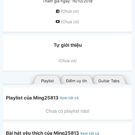
Tham gia ngày: 16/10/2018
(Chưa có)
(Chưa có)
Tự giới thiệu
(Chưa có)
Playlist
Điểm uy tín
Guitar Tabs
Playlist của Ming25813
Xem tất cả
Chưa có playlist nào!
Bài hát yêu thích của Ming25813
Xem tất cả
Bài hát đã đăng
Bài hát yêu thích