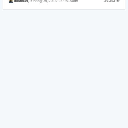
36,292
doantuoi
,
9 tháng 08, 2013 lúc 08:00am