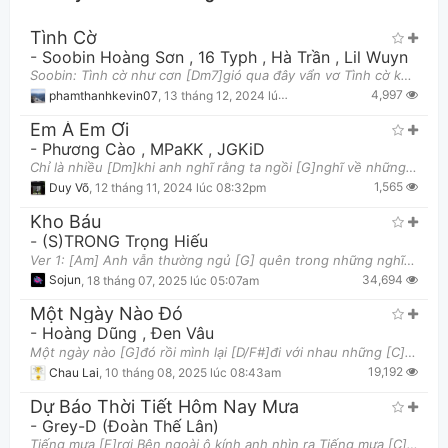
Tình Cờ
-
Soobin Hoàng Sơn
,
16 Typh
,
Hà Trần
,
Lil Wuyn
Soobin: Tình cờ như cơn [Dm7]gió qua đây vẩn vơ Tình cờ không [G]biết tim anh thẫn thờ Biết đâu [
4,997
phamthanhkevin07
,
13 tháng 12, 2024 lúc 02:27am
Em À Em Ơi
-
Phương Cào
,
MPaKK
,
JGKiD
Chỉ là nhiều [Dm]khi anh nghĩ rằng ta ngồi [G]nghĩ về những ngày xa mà bỏ [C]qua hết [Am] Chỉ là an
Thông tin chung
1,565
Duy Võ
,
12 tháng 11, 2024 lúc 08:32pm
Kho Báu
-
(S)TRONG Trọng Hiếu
Ver 1: [Am] Anh vẫn thường ngủ [G] quên trong những nghĩ suy chưa vội [F] tan Mình từng là [C/E] h
34,694
Sojun
,
18 tháng 07, 2025 lúc 05:07am
Một Ngày Nào Đó
-
Hoàng Dũng
,
Đen Vâu
Một ngày nào [G]đó rồi mình lại [D/F#]đi với nhau những [C]trưa mây bay ngang [D7]đầu Là ngày chẳng
19,192
Chau Lai
,
10 tháng 08, 2025 lúc 08:43am
Dự Báo Thời Tiết Hôm Nay Mưa
-
Grey-D (Đoàn Thế Lân)
Tiếng mưa [F]rơi Bên ngoài ô kính anh nhìn ra Tiếng mưa [C]như đang nhìn thấu Tâm tình ta Nhành ho