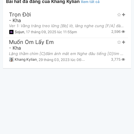
Bài hát đã đăng của Khang Kylian
Xem tất cả
Trọn Đời
-
Kha
Ver 1: Vầng trăng treo lững [Bb] lờ, lắng nghe cung [F/A] đàn Làn mây phủ [Gm7] mờ, phút giây chợt
2,596
Sojun
,
17 tháng 09, 2025 lúc 11:55pm
Muốn Ôm Lấy Em
-
Kha
Lặng thầm chìm [C]đắm ánh mắt em Nghe đâu tiếng [G]tim mình khờ dại Chuyện trò với [Am]bóng đêm C
3,775
Khang Kylian
,
29 tháng 03, 2023 lúc 06:52pm