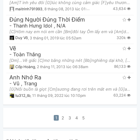
[Am]T ình yêu đôi [G]lúc không cùng cảm giác [F]yêu thương từ [G]hai [Am]người. Dù cho hạnh phúc [
43,634
maitrinh791993
,
8 tháng 08, 2013 lúc 01:30pm
Đúng Người Đúng Thời Điểm
-
Thanh Hưng Idol
,
N/A
[C]Hôm nay em nói em cần [Bm]đôi tay Ôm lấy em và [Am]dắt em đến những [D]chốn yêu xa ngàn [G]mây
320k
Duy Võ
,
3 tháng 01, 2019 lúc 05:52am
Vẽ
-
Toàn Thắng
[Dm]...Vẽ giấc [C]mơ bằng những nét [Bb]nghiêng dại khờ, [A7]bằng màu mực ngây thơ [Dm]Vẽ hôm nay
86,133
Cốp Hoàng
,
2 tháng 11, 2013 lúc 06:38am
Anh Nhớ Ra
-
Vũ
,
Trang
[G]Nỗi buồn là giọt [Cm]sương đang rơi trên mắt em và [G]anh Hàng mi [Em]cong lung linh trong ánh d
63,224
tu312_tb
,
11 tháng 09, 2022 lúc 10:10pm
1
2
3
4
5