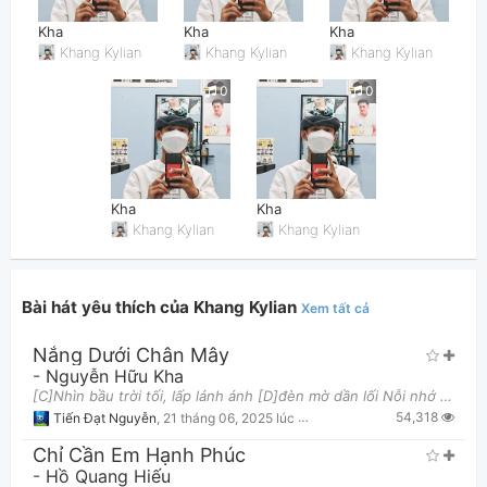
Kha
Kha
Kha
Khang Kylian
Khang Kylian
Khang Kylian
0
0
Thông tin chung
Kha
Kha
Khang Kylian
Khang Kylian
Bài hát yêu thích của Khang Kylian
Xem tất cả
Nắng Dưới Chân Mây
-
Nguyễn Hữu Kha
[C]Nhìn bầu trời tối, lấp lánh ánh [D]đèn mờ dần lối Nỗi nhớ đã [Bm]từng là mộng ước bên nhau với [
54,318
Tiến Đạt Nguyễn
,
21 tháng 06, 2025 lúc 03:27pm
Chỉ Cần Em Hạnh Phúc
-
Hồ Quang Hiếu