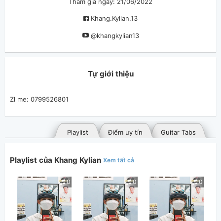
Tham gia ngày: 21/06/2022
Khang.Kylian.13
@khangkylian13
Tự giới thiệu
Zl me: 0799526801
Playlist
Điểm uy tín
Guitar Tabs
Playlist của Khang Kylian
Xem tất cả
0
0
0
Bài hát đã đăng
Bài hát yêu thích