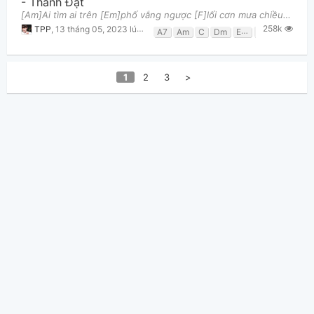
-
Thành Đạt
[Am]Ai tìm ai trên [Em]phố vắng ngược [F]lối cơn mưa chiều [C]giăng giăng [F]Ai tìm ai dưới trăng n
258k
TPP
,
13 tháng 05, 2023 lúc 05:08am
A7
Am
C
Dm
Em
F
G
1
2
3
>