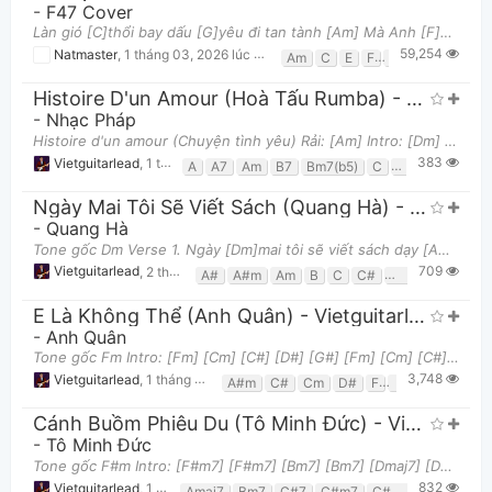
-
F47 Cover
Làn gió [C]thổi bay dấu [G]yêu đi tan tành [Am] Mà Anh [F]không thể quen [G]vắng bóng hình em [C]
59,254
Bài hát đã đăng
Bài hát yêu thích
Natmaster
,
1 tháng 03, 2026 lúc 01:01pm
Am
C
E
F
G
Histoire D'un Amour (hoà Tấu Rumba) - Vietguitarlead
-
Nhạc Pháp
Histoire d'un amour (Chuyện tình yêu) Rải: [Am] Intro: [Dm] [G] [C] [F] [Bm7(b5)] [E7] [Am] [A7]
383
Vietguitarlead
,
1 tháng 03, 2026 lúc 10:53am
A
A7
Am
B7
Bm7(b5)
C
D
Dm
E
E
Ngày Mai Tôi Sẽ Viết Sách (Quang Hà) - Vietguitarlead
-
Quang Hà
Thông tin chung
Tone gốc Dm Verse 1. Ngày [Dm]mai tôi sẽ viết sách dạy [Am]cách để quên một người Làm [A#]sao khôn
709
Vietguitarlead
,
2 tháng 01, 2026 lúc 02:47pm
A#
A#m
Am
B
C
C#
D#m
Dm
F
E Là Không Thể (Anh Quân) - Vietguitarlead
-
Anh Quân
Tone gốc Fm Intro: [Fm] [Cm] [C#] [D#] [G#] [Fm] [Cm] [C#] [Cm] [Fm] [Fm]Ai cũng từng tin có
3,748
Vietguitarlead
,
1 tháng 01, 2026 lúc 03:00pm
A#m
C#
Cm
D#
F
Fm
Fsus4
G
Cánh Buồm Phiêu Du (Tô Minh Đức) - Vietguitarlead
-
Tô Minh Đức
Tone gốc F#m Intro: [F#m7] [F#m7] [Bm7] [Bm7] [Dmaj7] [Dmaj7] [Bm7] [Bm7] [C#m7] [F#m7]Nói với e
832
Vietguitarlead
,
1 tháng 01, 2026 lúc 10:47am
Amaj7
Bm7
C#7
C#m7
C#m7/G#
Dmaj7