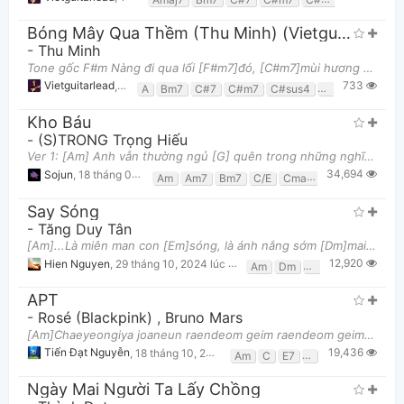
Bóng Mây Qua Thềm (Thu Minh) (Vietguitarlead)
-
Thu Minh
Tone gốc F#m Nàng đi qua lối [F#m7]đó, [C#m7]mùi hương bay theo [Bm7]gió [C#m7] Giọt cà phê vẫn
733
Vietguitarlead
,
31 tháng 12, 2025 lúc 06:41pm
A
Bm7
C#7
C#m7
C#sus4
Dmaj7
E
Esu
Kho Báu
-
(S)TRONG Trọng Hiếu
Ver 1: [Am] Anh vẫn thường ngủ [G] quên trong những nghĩ suy chưa vội [F] tan Mình từng là [C/E] h
34,694
Sojun
,
18 tháng 07, 2025 lúc 05:07am
Am
Am7
Bm7
C/E
Cmaj7
Dm7
E7
F
Say Sóng
-
Tăng Duy Tân
[Am]...Là miên man con [Em]sóng, là ánh nắng sớm [Dm]mai là lí do khiến tim anh đi nhầm [Am]lối. L
12,920
Hien Nguyen
,
29 tháng 10, 2024 lúc 09:11pm
Am
Dm
Em
APT
-
Rosé (Blackpink)
,
Bruno Mars
[Am]Chaeyeongiya joaneun raendeom geim raendeom geim Game start [Am]Apateu, apateu Apateu, apateu
19,436
Tiến Đạt Nguyễn
,
18 tháng 10, 2024 lúc 09:33pm
Am
C
E7
F
G
Ngày Mai Người Ta Lấy Chồng