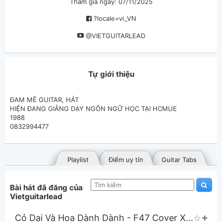
Tham gia ngày: 07/11/2025
?locale=vi_VN
@VIETGUITARLEAD
Tự giới thiệu
ĐAM MÊ GUITAR, HÁT
HIỆN ĐANG GIẢNG DẠY NGÔN NGỮ HỌC TẠI HCMUE
1988
0832994477
Playlist
Điểm uy tín
Guitar Tabs
Bài hát đã đăng của
Vietguitarlead
Cỏ Dại Và Hoa Dành Dành - F47 Cover X Đặng Thanh Tuyền