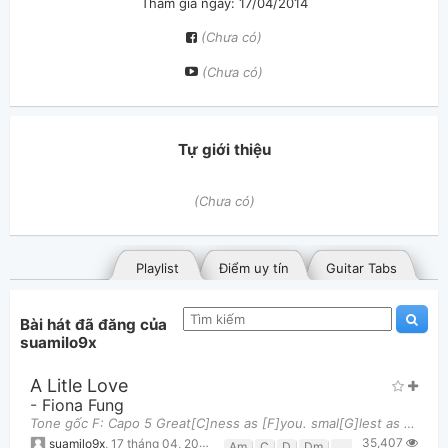
Tham gia ngày: 17/04/2014
(Chưa có)
(Chưa có)
Tự giới thiệu
(Chưa có)
Playlist
Điểm uy tín
Guitar Tabs
Bài hát đã đăng của
suamilo9x
A Litle Love
-
Fiona Fung
Tone gốc F: Capo 5 Great[C]ness as [F]you. smal[G]lest as [C]me. you [Am]show me [Dm]what is [G]dee
35,407
Bài hát đã đăng
Bài hát yêu thích
suamilo9x
,
17 tháng 04, 2014 lúc 07:42pm
Am
C
D
Dm
Em
F
G