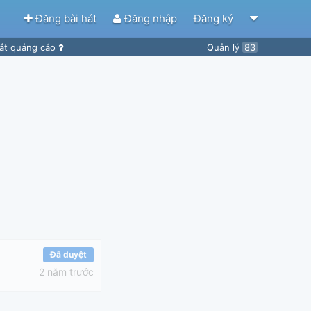
Đăng bài hát
Đăng nhập
Đăng ký
ắt quảng cáo
Quản lý
83
Đã duyệt
2 năm trước