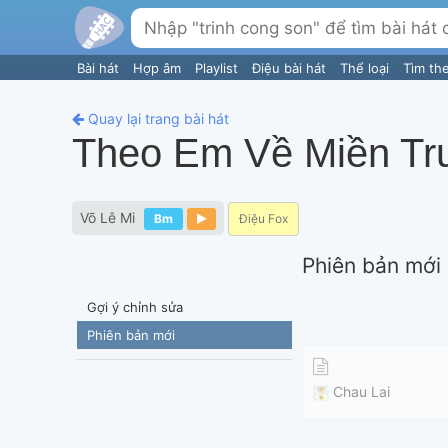
Bài hát
Hợp âm
Playlist
Điệu bài hát
Thể loại
Tìm th
Quay lại trang bài hát
Theo Em Về Miền Tr
Võ Lê Mi
Bm
Điệu Fox
Phiên bản mới
Gợi ý chỉnh sửa
Phiên bản mới
Chau Lai