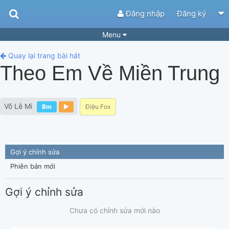
Đăng nhập
Đăng ký
Menu
Bài hát
Guitar Tabs
Quay lại trang bài hát
Theo Em Về Miền Trung
Playlist
Hợp âm
Điệu bài hát
Thể loại
Võ Lê Mi
Bm
Điệu Fox
Tìm theo hợp âm
Tải ứng dụng
Yêu cầu hợp âm
Thành Viên
Gợi ý chỉnh sửa
Khóa học
Quản lý
83
Phiên bản mới
Tắt quảng cáo
Gợi ý chỉnh sửa
Chưa có chỉnh sửa mới nào