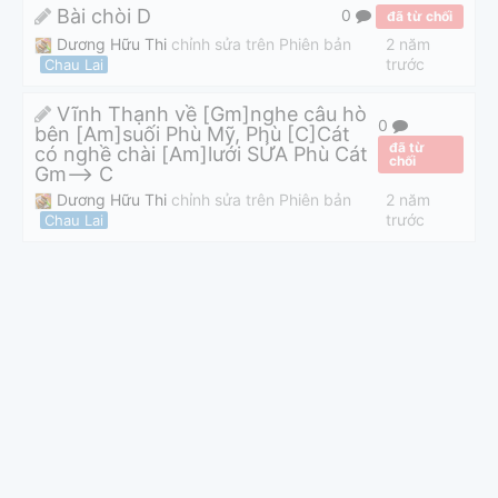
Bài chòi D
0
đã từ chối
Dương Hữu Thi
chỉnh sửa trên Phiên bản
2 năm
trước
Chau Lai
Vĩnh Thạnh về [Gm]nghe câu hò
0
bên [Am]suối Phù Mỹ, Phù [C]Cát
đã từ
có nghề chài [Am]lưới SỬA Phù Cát
chối
Gm--> C
Dương Hữu Thi
chỉnh sửa trên Phiên bản
2 năm
trước
Chau Lai