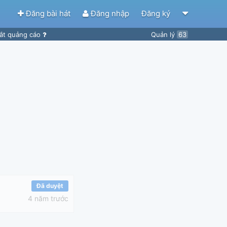
Đăng bài hát
Đăng nhập
Đăng ký
ắt quảng cáo
Quản lý
63
Đã duyệt
4 năm trước