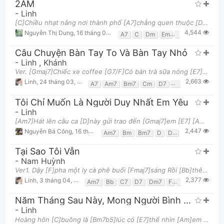
2AM
-
Linh
[C]Chiều nhạt nắng nơi thành phố [A7]chẳng quen thuộc [Dm]Café đen vẫn [Fm]đắng chỉ thêm [Em]chút
4,544
Nguyễn Thị Dung
,
16 tháng 05, 2020 lúc 08:33am
A7
C
Dm
Em
Fm
G
Câu Chuyện Bàn Tay To Và Bàn Tay Nhỏ
-
Linh
,
Khánh
Ver. [Gmaj7]Chiếc xe coffee [G7/F]Có bán trà sữa nóng [E7]Cúc họa mi trên [Am7]khung cửa đầy nắng
2,663
Linh
,
24 tháng 03, 2020 lúc 11:27am
A7
Am7
Bm7
Cm
D7
E7
G
G7/F
G
Tôi Chỉ Muốn Là Người Duy Nhất Em Yêu
-
Linh
[Am7]Hát lên câu ca [D]này gửi trao đến [Gmaj7]em [E7] [Am7]Để đến khi mai sau [D]này em vẫn nhớ [G
2,447
Nguyễn Bá Công
,
16 tháng 06, 2022 lúc 06:49pm
Am7
Bm
Bm7
D
D7
E7
G
Gmaj
Tại Sao Tôi Vẫn
-
Nam Huỳnh
Ver1. Dậy [F]pha một ly cà phê buổi [Fmaj7]sáng Rồi [Bb]thêm vài từ còn đang dở dang Vì [Gm7]đâu
2,377
Linh
,
3 tháng 04, 2020 lúc 11:06am
Am7
Bb
C7
D7
Dm7
F
F7
Fmaj7
G7
Năm Tháng Sau Này, Mong Người Bình Yên
-
Linh
Hoàng hôn [C]buông là [Bm7b5]lúc có [E7]thể nhìn [Am]em rất [Gm7]lâu Cùng đi [F]qua từng [G]nơi đã