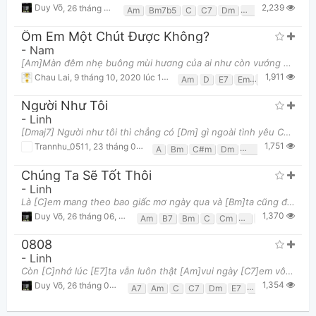
2,239
Duy Võ
,
26 tháng 06, 2023 lúc 07:50pm
Am
Bm7b5
C
C7
Dm
E7
Em
F
Fm
Ôm Em Một Chút Được Không?
-
Nam
[Am]Màn đêm nhẹ buông mùi hương của ai như còn vướng vấn nỗi [D]nhớ Anh chẳng thể nào ngủ được chẳn
1,911
Chau Lai
,
9 tháng 10, 2020 lúc 11:40pm
Am
D
E7
Em
G
Người Như Tôi
-
Linh
[Dmaj7] Người như tôi thì chẳng có [Dm] gì ngoài tình yêu Chỉ [Bm] biết đàn hát và [E] viết tặng em
1,751
Trannhu_0511
,
23 tháng 01, 2022 lúc 01:57pm
A
Bm
C#m
Dm
Dmaj7
E
F#
Chúng Ta Sẽ Tốt Thôi
-
Linh
Là [C]em mang theo bao giấc mơ ngày qua và [Bm]ta cũng đến [Em]lúc thức giấc rời xa Ngày nắng [Am]ấ
1,370
Duy Võ
,
26 tháng 06, 2023 lúc 08:00pm
Am
B7
Bm
C
Cm
D
E7
Em
F
0808
-
Linh
Còn [C]nhớ lúc [E7]ta vẫn luôn thật [Am]vui ngày [C7]em vô tư nói [F]cười Bên [A7]cạnh chiều mưa dư
1,354
Duy Võ
,
26 tháng 06, 2023 lúc 08:05pm
A7
Am
C
C7
Dm
E7
Em
F
Fm
G