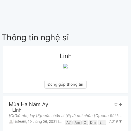
Thông tin nghệ sĩ
Linh
Đóng góp thông tin
Mùa Hạ Năm Ấy
-
Linh
[C]Gió nhẹ lay [F]bước chân ai [G]về nơi chốn [C]quen Rồi khẽ [Am]hát vu vơ bài [Dm]hát xưa [F]vẽ
7,319
ssteam
,
19 tháng 06, 2021 lúc 02:46pm
A7
Am
C
Dm
Em
F
G