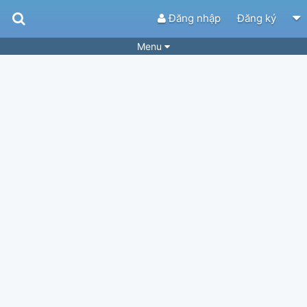
Đăng nhập
Đăng ký
Menu
Bài hát
Guitar Tabs
Playlist
Hợp âm
Điệu bài hát
Thể loại
Tìm theo hợp âm
Tải ứng dụng
Yêu cầu hợp âm
Thành Viên
Khóa học
Quản lý
53
Tắt quảng cáo