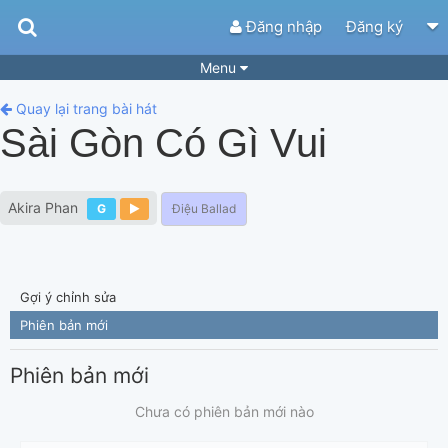
Đăng nhập
Đăng ký
Menu
Bài hát
Guitar Tabs
Quay lại trang bài hát
Sài Gòn Có Gì Vui
Playlist
Hợp âm
Điệu bài hát
Thể loại
Akira Phan
G
Điệu Ballad
Tìm theo hợp âm
Tải ứng dụng
Yêu cầu hợp âm
Thành Viên
Gợi ý chỉnh sửa
Khóa học
Quản lý
63
Phiên bản mới
Tắt quảng cáo
Phiên bản mới
Chưa có phiên bản mới nào