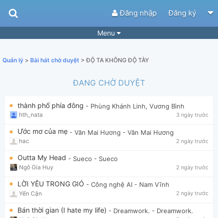
Đăng nhập
Đăng ký
Menu
Bài hát
Guitar Tabs
Quản lý
>
Bài hát chờ duyệt
> ĐỘ TA KHÔNG ĐỘ TÀY
Playlist
Hợp âm
ĐANG CHỜ DUYỆT
Điệu bài hát
Thể loại
thành phố phía đông
- Phùng Khánh Linh, Vương Bình
Tìm theo hợp âm
Tải ứng dụng
hth_nata
3 ngày trước
Yêu cầu hợp âm
Thành Viên
Ước mơ của mẹ
- Văn Mai Hương
- Văn Mai Hương
hac
2 ngày trước
Khóa học
Quản lý
73
Outta My Head
- Sueco
- Sueco
Tắt quảng cáo
Ngô Gia Huy
2 ngày trước
LỜI YÊU TRONG GIÓ
- Công nghệ AI
- Nam Vĩnh
Yến Cận
2 ngày trước
Bán thời gian (I hate my life)
- Dreamwork.
- Dreamwork.