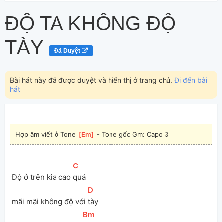
ĐỘ TA KHÔNG ĐỘ
TÀY
Đã Duyệt
Bài hát này đã được duyệt và hiển thị ở trang chủ.
Đi đến bài
hát
Hợp âm viết ở Tone 
[
Em
]
 - Tone gốc Gm: Capo 3
[
C
]
 Độ ở trên kia cao 
quá
[
D
]
 mãi mãi không độ với 
tày
[
Bm
]