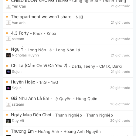
CHIỀU BUỒN KHÔNG TIẾNG
- Công nghệ AI
- Thanh Trang
Yến Cận
21 giờ trước
The apartment we won't share
- NIKI
Van anh
21 giờ trước
4.3 Forty
- Knox
- Knox
ssteam
21 giờ trước
Ngụ Ý
- Long Nón Lá
- Long Nón Lá
Nicholas Huynh
21 giờ trước
Chỉ Là (Cảm Ơn Vì Đã Yêu 2)
- Darki, Teeny
- CM1X, Darki
Sojun
21 giờ trước
Huyễn Hoặc
- 1nG
- 1nG
Sojun
20 giờ trước
Giá Như Anh Là Em
- Lệ Quyên
- Hùng Quân
ssteam
20 giờ trước
Ngày Mưa Đến Chơi
- Thành Nghiệp
- Thành Nghiệp
Duy Võ
20 giờ trước
Thương Em
- Hoàng Anh
- Hoàng Anh Nguyễn