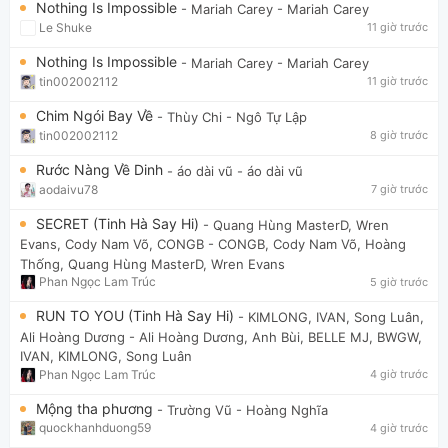
Nothing Is Impossible
- Mariah Carey
- Mariah Carey
Le Shuke
11 giờ trước
Nothing Is Impossible
- Mariah Carey
- Mariah Carey
tin002002112
11 giờ trước
Chim Ngói Bay Về
- Thùy Chi
- Ngô Tự Lập
tin002002112
8 giờ trước
Rước Nàng Về Dinh
- áo dài vũ
- áo dài vũ
aodaivu78
7 giờ trước
SECRET (Tinh Hà Say Hi)
- Quang Hùng MasterD, Wren
Evans, Cody Nam Võ, CONGB
- CONGB, Cody Nam Võ, Hoàng
Thống, Quang Hùng MasterD, Wren Evans
Phan Ngọc Lam Trúc
5 giờ trước
RUN TO YOU (Tinh Hà Say Hi)
- KIMLONG, IVAN, Song Luân,
Ali Hoàng Dương
- Ali Hoàng Dương, Anh Bùi, BELLE MJ, BWGW,
IVAN, KIMLONG, Song Luân
Phan Ngọc Lam Trúc
4 giờ trước
Mộng tha phương
- Trường Vũ
- Hoàng Nghĩa
quockhanhduong59
4 giờ trước