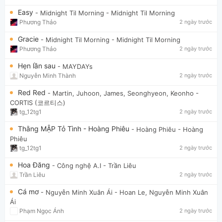
Easy
- Midnight Til Morning
- Midnight Til Morning
Phương Thảo
2 ngày trước
Gracie
- Midnight Til Morning
- Midnight Til Morning
Phương Thảo
2 ngày trước
Hẹn lần sau
- MAYDAYs
Nguyễn Minh Thành
2 ngày trước
Red Red
- Martin, Juhoon, James, Seonghyeon, Keonho
-
CORTIS (코르티스)
tg_12tg1
2 ngày trước
Thằng MẬP Tỏ Tình - Hoàng Phiêu
- Hoàng Phiêu
- Hoàng
Phiêu
tg_12tg1
2 ngày trước
Hoa Đăng
- Công nghệ A.I
- Trần Liêu
Trần Liêu
2 ngày trước
Cá mơ
- Nguyễn Minh Xuân Ái
- Hoan Le, Nguyễn Minh Xuân
Ái
Phạm Ngọc Ánh
2 ngày trước