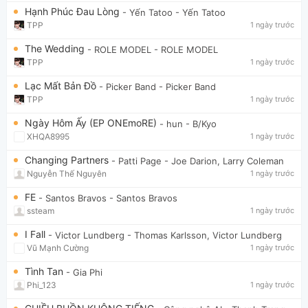
Hạnh Phúc Đau Lòng
- Yến Tatoo
- Yến Tatoo
TPP
1 ngày trước
The Wedding
- ROLE MODEL
- ROLE MODEL
TPP
1 ngày trước
Lạc Mất Bản Đồ
- Picker Band
- Picker Band
TPP
1 ngày trước
Ngày Hôm Ấy (EP ONEmoRE)
- hun
- B/Kyo
XHQA8995
1 ngày trước
Changing Partners
- Patti Page
- Joe Darion, Larry Coleman
Nguyễn Thế Nguyên
1 ngày trước
FE
- Santos Bravos
- Santos Bravos
ssteam
1 ngày trước
I Fall
- Victor Lundberg
- Thomas Karlsson, Victor Lundberg
Vũ Mạnh Cường
1 ngày trước
Tình Tan
- Gia Phi
Phi_123
1 ngày trước