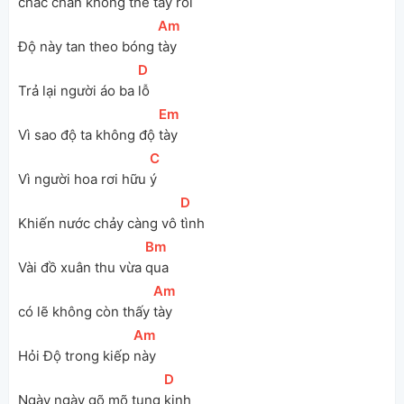
chắc chắn không thể tày 
rồi
[
Am
]
Độ này tan theo bóng 
tày
[
D
]
Trả lại người áo ba 
lỗ
[
Em
]
Vì sao độ ta không độ 
tày
[
C
]
Vì người hoa rơi hữu 
ý
[
D
]
Khiến nước chảy càng vô 
tình
[
Bm
]
Vài đồ xuân thu vừa 
qua 
[
Am
]
có lẽ không còn thấy 
tày
[
Am
]
Hỏi Độ trong kiếp 
này
[
D
]
Ngày ngày gõ mõ tụng 
kinh