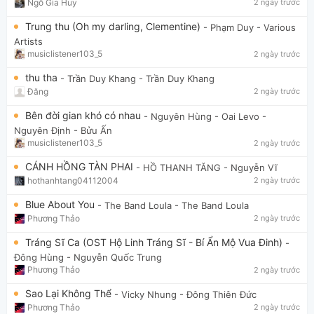
Ngô Gia Huy
2 ngày trước
Trung thu (Oh my darling, Clementine)
- Phạm Duy
- Various
Artists
musiclistener103_5
2 ngày trước
thu tha
- Trần Duy Khang
- Trần Duy Khang
Đăng
2 ngày trước
Bên đời gian khó có nhau
- Nguyên Hùng - Oai Levo
-
Nguyên Định - Bửu Ấn
musiclistener103_5
2 ngày trước
CÁNH HỒNG TÀN PHAI
- HỒ THANH TĂNG
- Nguyễn Vĩ
hothanhtang04112004
2 ngày trước
Blue About You
- The Band Loula
- The Band Loula
Phương Thảo
2 ngày trước
Tráng Sĩ Ca (OST Hộ Linh Tráng Sĩ - Bí Ẩn Mộ Vua Đinh)
-
Đông Hùng
- Nguyễn Quốc Trung
Phương Thảo
2 ngày trước
Sao Lại Không Thể
- Vicky Nhung
- Đông Thiên Đức
Phương Thảo
2 ngày trước