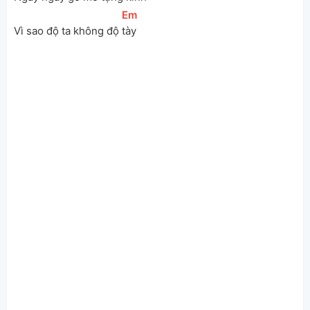
[
Em
]
Vì sao độ ta không độ 
tày