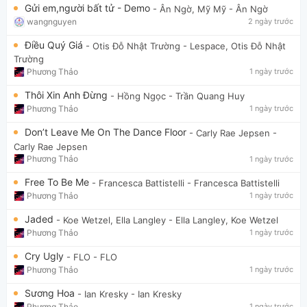
Gửi em,người bất tử - Demo
- Ân Ngờ, Mỹ Mỹ
- Ân Ngờ
wangnguyen
2 ngày trước
Điều Quý Giá
- Otis Đỗ Nhật Trường
- Lespace, Otis Đỗ Nhật
Trường
Phương Thảo
1 ngày trước
Thôi Xin Anh Đừng
- Hồng Ngọc
- Trần Quang Huy
Phương Thảo
1 ngày trước
Don’t Leave Me On The Dance Floor
- Carly Rae Jepsen
-
Carly Rae Jepsen
Phương Thảo
1 ngày trước
Free To Be Me
- Francesca Battistelli
- Francesca Battistelli
Phương Thảo
1 ngày trước
Jaded
- Koe Wetzel, Ella Langley
- Ella Langley, Koe Wetzel
Phương Thảo
1 ngày trước
Cry Ugly
- FLO
- FLO
Phương Thảo
1 ngày trước
Sương Hoa
- Ian Kresky
- Ian Kresky
Phương Thảo
1 ngày trước