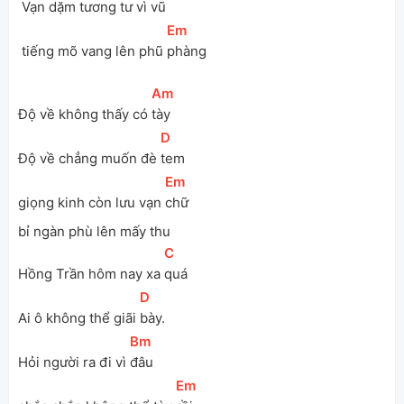
 Vạn dặm tương tư vì 
vũ
[
Em
]
 tiếng mõ vang lên phũ 
phàng
[
Am
]
Độ về không thấy có 
tày
[
D
]
Độ về chẳng muốn đè 
tem
[
Em
]
giọng kinh còn lưu vạn 
chữ 
bỉ ngàn phù lên mấy thu
[
C
]
Hồng Trần hôm nay xa 
quá
[
D
]
Ai ô không thể giãi 
bày.
[
Bm
]
Hỏi người ra đi vì 
đâu 
[
Em
]