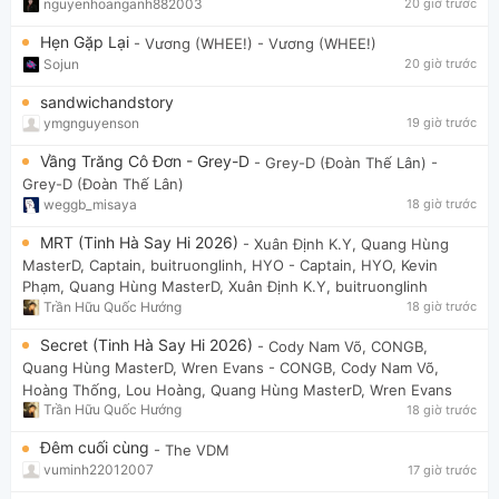
nguyenhoanganh882003
20 giờ trước
Hẹn Gặp Lại
- Vương (WHEE!)
- Vương (WHEE!)
Sojun
20 giờ trước
sandwichandstory
ymgnguyenson
19 giờ trước
Vầng Trăng Cô Đơn - Grey-D
- Grey-D (Đoàn Thế Lân)
-
Grey-D (Đoàn Thế Lân)
weggb_misaya
18 giờ trước
MRT (Tinh Hà Say Hi 2026)
- Xuân Định K.Y, Quang Hùng
MasterD, Captain, buitruonglinh, HYO
- Captain, HYO, Kevin
Phạm, Quang Hùng MasterD, Xuân Định K.Y, buitruonglinh
Trần Hữu Quốc Hướng
18 giờ trước
Secret (Tinh Hà Say Hi 2026)
- Cody Nam Võ, CONGB,
Quang Hùng MasterD, Wren Evans
- CONGB, Cody Nam Võ,
Hoàng Thống, Lou Hoàng, Quang Hùng MasterD, Wren Evans
Trần Hữu Quốc Hướng
18 giờ trước
Đêm cuối cùng
- The VDM
vuminh22012007
17 giờ trước