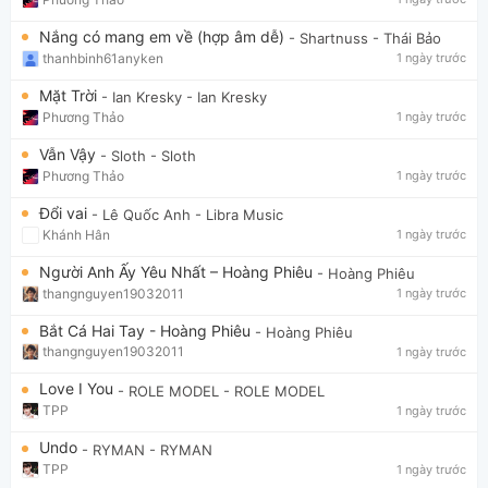
Nắng có mang em về (hợp âm dễ)
- Shartnuss
- Thái Bảo
thanhbinh61anyken
1 ngày trước
Mặt Trời
- Ian Kresky
- Ian Kresky
Phương Thảo
1 ngày trước
Vẫn Vậy
- Sloth
- Sloth
Phương Thảo
1 ngày trước
Đổi vai
- Lê Quốc Anh
- Libra Music
Khánh Hân
1 ngày trước
Người Anh Ấy Yêu Nhất – Hoàng Phiêu
- Hoàng Phiêu
thangnguyen19032011
1 ngày trước
Bắt Cá Hai Tay - Hoàng Phiêu
- Hoàng Phiêu
thangnguyen19032011
1 ngày trước
Love I You
- ROLE MODEL
- ROLE MODEL
TPP
1 ngày trước
Undo
- RYMAN
- RYMAN
TPP
1 ngày trước