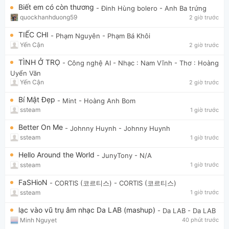
Biết em có còn thương
- Đinh Hùng bolero
- Anh Ba trứng
quockhanhduong59
2 giờ trước
TIẾC CHI
- Phạm Nguyên
- Phạm Bá Khôi
Yến Cận
2 giờ trước
TÌNH Ở TRỌ
- Công nghệ AI
- Nhạc : Nam Vĩnh - Thơ : Hoàng
Uyển Văn
Yến Cận
2 giờ trước
Bí Mật Đẹp
- Mint
- Hoàng Anh Bom
ssteam
1 giờ trước
Better On Me
- Johnny Huynh
- Johnny Huynh
ssteam
1 giờ trước
Hello Around the World
- JunyTony
- N/A
ssteam
1 giờ trước
FaSHioN
- CORTIS (코르티스)
- CORTIS (코르티스)
ssteam
1 giờ trước
lạc vào vũ trụ âm nhạc Da LAB (mashup)
- Da LAB
- Da LAB
Minh Nguyet
40 phút trước