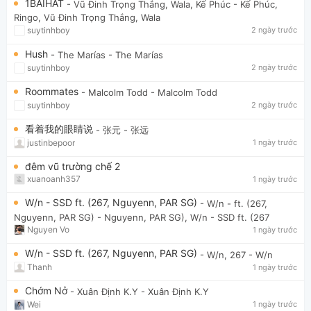
1BAIHAT
- Vũ Đinh Trọng Thắng, Wala, Kế Phúc
- Kế Phúc,
Ringo, Vũ Đinh Trọng Thắng, Wala
suytinhboy
2 ngày trước
Hush
- The Marías
- The Marías
suytinhboy
2 ngày trước
Roommates
- Malcolm Todd
- Malcolm Todd
suytinhboy
2 ngày trước
看着我的眼睛说
- 张元
- 张远
justinbepoor
1 ngày trước
đêm vũ trường chế 2
xuanoanh357
1 ngày trước
W/n - SSD ft. (267, Nguyenn, PAR SG)
- W/n - ft. (267,
Nguyenn, PAR SG)
- Nguyenn, PAR SG), W/n - SSD ft. (267
Nguyen Vo
1 ngày trước
W/n - SSD ft. (267, Nguyenn, PAR SG)
- W/n, 267
- W/n
Thanh
1 ngày trước
Chớm Nở
- Xuân Định K.Y
- Xuân Định K.Y
Wei
1 ngày trước