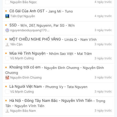
Nguyễn Bảo Ngọc
4 ngày trước
Cô Gái Của Anh OST
- Jang Mi
- Tuno
Tiến Đạt Nguyễn
4 ngày trước
SSD
- W/n, 267, Nguyenn, Par SG
- W/n
nguyendaoduyquang17021
3 ngày trước
MỘT CHIỀU NGHE PHỐ VẮNG
- Linda Q
- Nam Vĩnh
Yến Cận
3 ngày trước
Mùa Hè Tình Nguyện
- Nhóm Sao Việt
- Mai Trâm
Vũ Mạnh Cường
3 ngày trước
Khoảng trời có em
- Nguyễn Đình Chương
- Nguyễn Đình
Chương
Nguyễn Đình Chương
3 ngày trước
Là Người Việt Nam
- Phương Vy
- Tata Nguyen
Vũ Mạnh Cường
3 ngày trước
Hà Nội - Đông Tây Nam Bắc - Nguyễn Vĩnh Tiến
- Trọng
Tấn
- Nguyễn Vĩnh Tiến
Nguyễn Bảo Nam
3 ngày trước