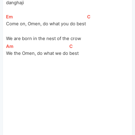
danghaji
[
Em
]
[
C
]
Come on, Omen, do what you do best 
We are born in the nest of the crow
[
Am
]
[
C
]
We the Omen, do what we do 
best