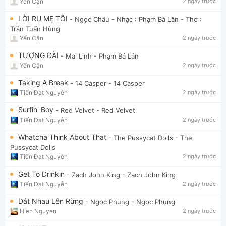
Yến Cận
2 ngày trước
LỜI RU MẸ TÔI
- Ngọc Châu
- Nhạc : Phạm Bá Lân - Thơ :
Trần Tuấn Hùng
Yến Cận
2 ngày trước
TƯỢNG ĐÀI
- Mai Linh
- Phạm Bá Lân
Yến Cận
2 ngày trước
Taking A Break
- 14 Casper
- 14 Casper
Tiến Đạt Nguyễn
2 ngày trước
Surfin' Boy
- Red Velvet
- Red Velvet
Tiến Đạt Nguyễn
2 ngày trước
Whatcha Think About That
- The Pussycat Dolls
- The
Pussycat Dolls
Tiến Đạt Nguyễn
2 ngày trước
Get To Drinkin
- Zach John King
- Zach John King
Tiến Đạt Nguyễn
2 ngày trước
Dắt Nhau Lên Rừng
- Ngọc Phụng
- Ngọc Phụng
Hien Nguyen
2 ngày trước