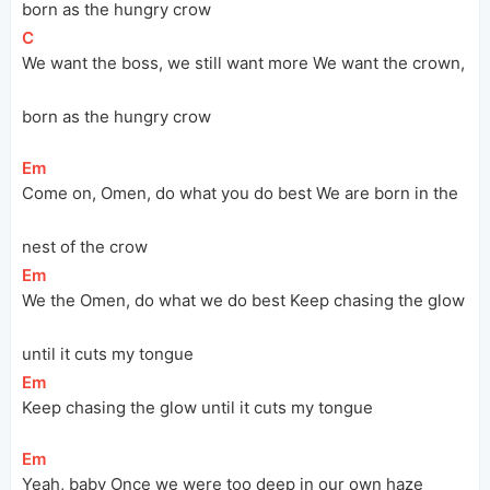
born as the hungry crow
[
C
]
We want the boss, we still want more We want the crown, 
born as the hungry crow
[
Em
]
Come on, Omen, do what you do best We are born in the 
nest of the crow
[
Em
]
We the Omen, do what we do best Keep chasing the glow 
until it cuts my tongue
[
Em
]
Keep chasing the glow until it cuts my tongue
[
Em
]
Yeah, baby Once we were too deep in our own haze