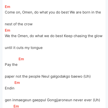
[
Em
]
Come on, Omen, do what you do best We are born in the 
nest of the crow
[
Em
]
We the Omen, do what we do best Keep chasing the glow 
until it cuts my tongue
[
Em
]
Pay the 
paper not the people Neul galgodakgo baewo (Uh)
[
Em
]
Endin
gen inmaegeun gaeppul Gongjjaroneun never ever (Uh)
[
Em
]