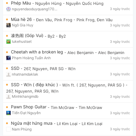
Phép Màu
- Nguyễn Hùng
- Nguyễn Quốc Hùng
nguyendaoduyquang17021
3 ngày trước
Mùa hè 26
- Đen Vâu, Pink Frog
- Pink Frog, Đen Vâu
Ngô Gia Huy
3 ngày trước
凑热闹 (Góp Vui)
- By2
- By2
lukehustset
3 ngày trước
Cheetah with a broken leg
- Alec Benjamin
- Alec Benjamin
Phạm Hoàng Tuấn Anh
3 ngày trước
SSD
- 267, Nguyen, PAR SG
- W/n
nhatnamdaklak
3 ngày trước
SSD - W/n ( điệp khúc )
- W/n ft. ( 267, Nguyenn, PAR SG )
-
267, Nguyenn, PAR SG, W/n
Minhkhangmdb
3 ngày trước
Pawn Shop Guitar
- Tim McGraw
- Tim McGraw
Tiến Đạt Nguyễn
3 ngày trước
Ngửa mặt hứng mưa
- Lil Kim Loại
- Lil Kim Loại
Nam Phùng
3 ngày trước