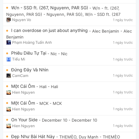
W/n - SSD ft. (267, Nguyenn, PAR SG)
- W/n - ft. (267,
Nguyenn, PAR SG)
- Nguyenn, PAR SG), W/n - SSD ft. (267
Nguyen Vo
1 ngày trước
I can overdose on just about anything
- Alec Benjamin
- Alec
Benjamin
Phạm Hoàng Tuấn Anh
1 ngày trước
Phiêu Diêu Tự Tại
- Nic
- Nic
Tiểu Mi
1 ngày trước
Đứng Đây Và Nhìn
CamCam
1 ngày trước
Một Cái Ôm
- Hali
- Hali
Hien Nguyen
1 ngày trước
Một Cái Ôm
- MCK
- MCK
Hien Nguyen
1 ngày trước
On Your Side
- December 10
- December 10
Hien Nguyen
1 ngày trước
Đẹp Như Bài Hát Này
- THEMÈO, Duy Mạnh
- THEMÈO