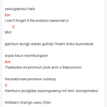
sseulgaereul hala
[
Em
]
I can't forget it Na eodiseo taeeonan ji
[
C
]
Mot 
gatchun dungji wiedo gulhaji (Yeah) Anko bumodeok 
eopsi keun momttungeori
[
Am
]
Ttaebuteo siryeoneun jeok anin u Baksuneun 
tteonabonaeryeoneun subeop
[
C
]
Hamburo jeulgidan pyeongsaeng nol teni Jeongsindeul 
ttokbaro charigo useo (Ow)