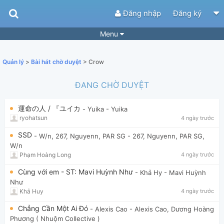
Đăng nhập
Đăng ký
Menu
Bài hát
Guitar Tabs
Quản lý
>
Bài hát chờ duyệt
> Crow
Playlist
Hợp âm
ĐANG CHỜ DUYỆT
Điệu bài hát
Thể loại
運命の人 / 『ユイカ
- Yuika
- Yuika
Tìm theo hợp âm
Tải ứng dụng
ryohatsun
4 ngày trước
Yêu cầu hợp âm
Thành Viên
SSD
- W/n, 267, Nguyenn, PAR SG
- 267, Nguyenn, PAR SG,
W/n
Khóa học
Quản lý
68
Phạm Hoàng Long
4 ngày trước
Tắt quảng cáo
Cùng với em - ST: Mavi Huỳnh Như
- Khả Hy
- Mavi Huỳnh
Như
Khả Huy
4 ngày trước
Chẳng Cần Một Ai Đó
- Alexis Cao
- Alexis Cao, Dương Hoàng
Phương ( Nhuộm Collective )