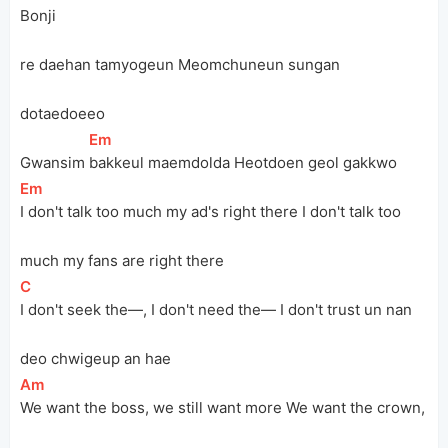
Bonji
re daehan tamyogeun Meomchuneun sungan 
dotaedoeeo
[
Em
]
Gwansim 
bakkeul maemdolda Heotdoen geol gakkwo
[
Em
]
I don't talk too much my ad's right there I don't talk too 
much my fans are right there
[
C
]
I don't seek the—, I don't need the— I don't trust un nan 
deo chwigeup an hae
[
Am
]
We want the boss, we still want more We want the crown, 