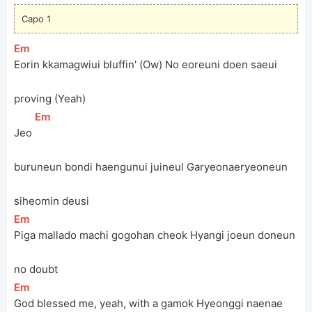
Capo 1
[
Em
]
Eorin kkamagwiui bluffin' (Ow) No eoreuni doen saeui 
proving (Yeah)
[
Em
]
Jeo 
buruneun bondi haengunui juineul Garyeonaeryeoneun 
siheomin deusi
[
Em
]
Piga mallado machi gogohan cheok Hyangi joeun doneun 
no doubt
[
Em
]
God blessed me, yeah, with a gamok Hyeonggi naenae 