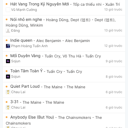
Hát Vang Trong Kỷ Nguyên Mới
- Tốp ca thiếu nhi
- Xuân Trí
Vũ Mạnh Cường
13 giờ trước
Nói nhỏ em nghe
- Hoàng Dũng, Dept (뎁트)
- Dept (뎁트),
Hoàng Dũng, Minkim
Đăng
13 giờ trước
Indie queen
- Alec Benjamin
- Alec Benjamin
Phạm Hoàng Tuấn Anh
12 giờ trước
Mối Duyên Vàng
- Tuấn Cry, Võ Thu Hà
- Tuấn Cry
Sojun
9 giờ trước
Toàn Tâm Toàn Ý
- Tuấn Cry
- Tuấn Cry
Sojun
8 giờ trước
Quiet Part Loud
- The Maine
- The Maine
Chau Lai
6 giờ trước
3:31
- The Maine
- The Maine
Chau Lai
6 giờ trước
Anybody Else (But You)
- The Chainsmokers
- The
Chainsmokers