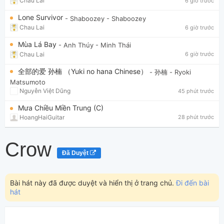
Chau Lai
6 giờ trước
Lone Survivor
- Shaboozey
- Shaboozey
Chau Lai
6 giờ trước
Mùa Lá Bay
- Anh Thúy
- Minh Thái
Chau Lai
6 giờ trước
全部的爱 孙楠 （Yuki no hana Chinese）
- 孙楠
- Ryoki
Matsumoto
Nguyễn Việt Dũng
45 phút trước
Mưa Chiều Miền Trung (C)
HoangHaiGuitar
28 phút trước
Crow
Đã Duyệt
Bài hát này đã được duyệt và hiển thị ở trang chủ.
Đi đến bài
hát