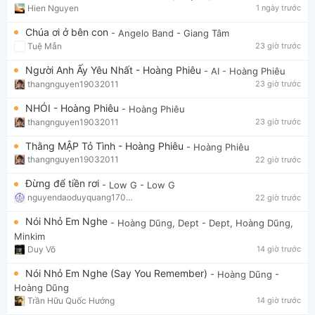
Hien Nguyen
1 ngày trước
Chúa ơi ở bên con
- Angelo Band
- Giang Tâm
Tuệ Mẫn
23 giờ trước
Người Anh Ấy Yêu Nhất - Hoàng Phiêu
- AI
- Hoàng Phiêu
thangnguyen19032011
23 giờ trước
NHÓI - Hoàng Phiêu
- Hoàng Phiêu
thangnguyen19032011
23 giờ trước
Thằng MẬP Tỏ Tình - Hoàng Phiêu
- Hoàng Phiêu
thangnguyen19032011
22 giờ trước
Đừng để tiền rơi
- Low G
- Low G
nguyendaoduyquang17021
22 giờ trước
Nói Nhỏ Em Nghe
- Hoàng Dũng, Dept
- Dept, Hoàng Dũng,
Minkim
Duy Võ
14 giờ trước
Nói Nhỏ Em Nghe (Say You Remember)
- Hoàng Dũng
-
Hoàng Dũng
Trần Hữu Quốc Hướng
14 giờ trước