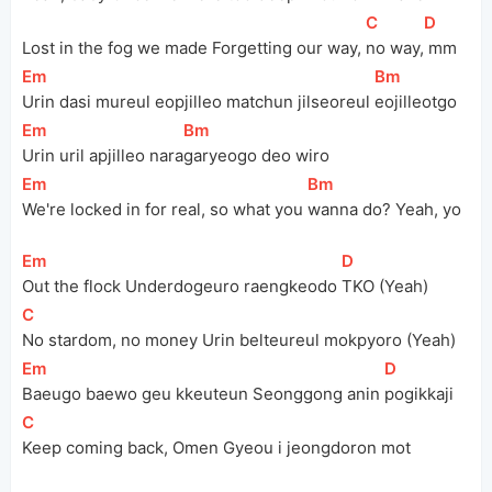
[
C
]
[
D
]
Lost in the fog we made Forgetting our way, 
no way,
 mm
[
Em
]
[
Bm
]
Urin dasi mureul eopjilleo matchun jilseoreul 
eojilleotgo
[
Em
]
[
Bm
]
Urin uril apjilleo nara
garyeogo deo wiro
[
Em
]
[
Bm
]
We're locked in for real, so what you 
wanna do? Yeah, yo
[
Em
]
[
D
]
Out the flock Underdogeuro raengkeodo 
TKO (Yeah)
[
C
]
No stardom, no money Urin belteureul mokpyoro (Yeah)
[
Em
]
[
D
]
Baeugo baewo geu kkeuteun Seonggong anin 
pogikkaji
[
C
]
Keep coming back, Omen Gyeou i jeongdoron mot 