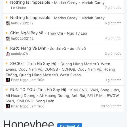
Nothing Is Impossible
- Mariah Carey
- Mariah Carey
Le Shuke
7 giờ trước
Nothing Is Impossible
- Mariah Carey
- Mariah Carey
tin002002112
6 giờ trước
Chim Ngói Bay Về
- Thùy Chi
- Ngô Tự Lập
tin002002112
4 giờ trước
Rước Nàng Về Dinh
- áo dài vũ
- áo dài vũ
aodaivu78
3 giờ trước
SECRET (Tinh Hà Say Hi)
- Quang Hùng MasterD, Wren
Evans, Cody Nam Võ, CONGB
- CONGB, Cody Nam Võ, Hoàng
Thống, Quang Hùng MasterD, Wren Evans
Phan Ngọc Lam Trúc
1 giờ trước
RUN TO YOU (Tinh Hà Say Hi)
- KIMLONG, IVAN, Song Luân,
Ali Hoàng Dương
- Ali Hoàng Dương, Anh Bùi, BELLE MJ, BWGW,
IVAN, KIMLONG, Song Luân
Phan Ngọc Lam Trúc
20 phút trước
Honeybee
Đã Duyệt