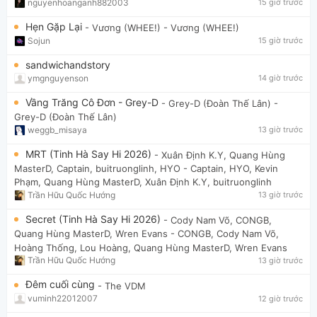
nguyenhoanganh882003
15 giờ trước
Hẹn Gặp Lại
- Vương (WHEE!)
- Vương (WHEE!)
Sojun
15 giờ trước
sandwichandstory
ymgnguyenson
14 giờ trước
Vầng Trăng Cô Đơn - Grey-D
- Grey-D (Đoàn Thế Lân)
-
Grey-D (Đoàn Thế Lân)
weggb_misaya
13 giờ trước
MRT (Tinh Hà Say Hi 2026)
- Xuân Định K.Y, Quang Hùng
MasterD, Captain, buitruonglinh, HYO
- Captain, HYO, Kevin
Phạm, Quang Hùng MasterD, Xuân Định K.Y, buitruonglinh
Trần Hữu Quốc Hướng
13 giờ trước
Secret (Tinh Hà Say Hi 2026)
- Cody Nam Võ, CONGB,
Quang Hùng MasterD, Wren Evans
- CONGB, Cody Nam Võ,
Hoàng Thống, Lou Hoàng, Quang Hùng MasterD, Wren Evans
Trần Hữu Quốc Hướng
13 giờ trước
Đêm cuối cùng
- The VDM
vuminh22012007
12 giờ trước