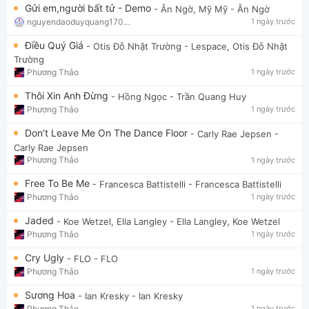
Gửi em,người bất tử - Demo
- Ân Ngờ, Mỹ Mỹ
- Ân Ngờ
nguyendaoduyquang17021
1 ngày trước
Điều Quý Giá
- Otis Đỗ Nhật Trường
- Lespace, Otis Đỗ Nhật
Trường
Phương Thảo
1 ngày trước
Thôi Xin Anh Đừng
- Hồng Ngọc
- Trần Quang Huy
Phương Thảo
1 ngày trước
Don’t Leave Me On The Dance Floor
- Carly Rae Jepsen
-
Carly Rae Jepsen
Phương Thảo
1 ngày trước
Free To Be Me
- Francesca Battistelli
- Francesca Battistelli
Phương Thảo
1 ngày trước
Jaded
- Koe Wetzel, Ella Langley
- Ella Langley, Koe Wetzel
Phương Thảo
1 ngày trước
Cry Ugly
- FLO
- FLO
Phương Thảo
1 ngày trước
Sương Hoa
- Ian Kresky
- Ian Kresky
Phương Thảo
1 ngày trước