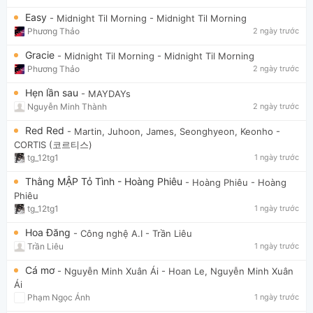
Easy
- Midnight Til Morning
- Midnight Til Morning
Phương Thảo
2 ngày trước
Gracie
- Midnight Til Morning
- Midnight Til Morning
Phương Thảo
2 ngày trước
Hẹn lần sau
- MAYDAYs
Nguyễn Minh Thành
2 ngày trước
Red Red
- Martin, Juhoon, James, Seonghyeon, Keonho
-
CORTIS (코르티스)
tg_12tg1
1 ngày trước
Thằng MẬP Tỏ Tình - Hoàng Phiêu
- Hoàng Phiêu
- Hoàng
Phiêu
tg_12tg1
1 ngày trước
Hoa Đăng
- Công nghệ A.I
- Trần Liêu
Trần Liêu
1 ngày trước
Cá mơ
- Nguyễn Minh Xuân Ái
- Hoan Le, Nguyễn Minh Xuân
Ái
Phạm Ngọc Ánh
1 ngày trước