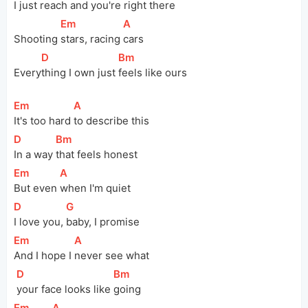
I just 
reach and you're right 
there
[
Em
]
[
A
]
Shooting 
stars, racing 
cars
[
D
]
[
Bm
]
Every
thing I own just 
feels like ours
[
Em
]
[
A
]
It's too hard 
to describe this
[
D
]
[
Bm
]
In a way 
that feels honest
[
Em
]
[
A
]
But even 
when I'm quiet
[
D
]
[
G
]
I love you, 
baby, I promise
[
Em
]
[
A
]
And I hope I 
never see what
[
D
]
[
Bm
]
your face looks like 
going
[
Em
]
[
A
]