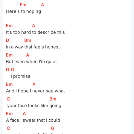
[
Em
]
[
A
]
Here's
 to hoping
[
Em
]
[
A
]
It's too hard 
to describe this
[
D
]
[
Bm
]
In a way 
that feels honest
[
Em
]
[
A
]
But even 
when I'm quiet
[
D
]
[
G
]
I promise
[
Em
]
[
A
]
And I hope I 
never see what
[
D
]
[
Bm
]
your face looks like 
going
[
Em
]
[
A
]
A face I 
swear that I could
[
D
]
[
G
]