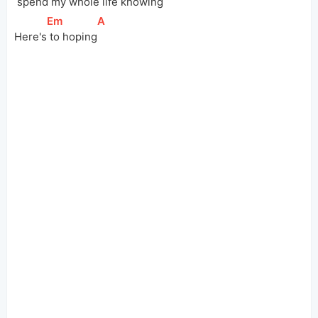
spend my whole life 
knowing
[
Em
]
[
A
]
Here's
 to hoping