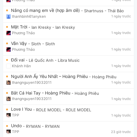
Nắng có mang em về (hợp âm dễ)
- Shartnuss
- Thái Bảo
thanhbinh61anyken
1 ngày trước
Mặt Trời
- Ian Kresky
- Ian Kresky
Phương Thảo
1 ngày trước
Vẫn Vậy
- Sloth
- Sloth
Phương Thảo
1 ngày trước
Đổi vai
- Lê Quốc Anh
- Libra Music
Khánh Hân
1 ngày trước
Người Anh Ấy Yêu Nhất – Hoàng Phiêu
- Hoàng Phiêu
thangnguyen19032011
1 ngày trước
Bắt Cá Hai Tay - Hoàng Phiêu
- Hoàng Phiêu
thangnguyen19032011
1 ngày trước
Love I You
- ROLE MODEL
- ROLE MODEL
TPP
1 ngày trước
Undo
- RYMAN
- RYMAN
TPP
23 giờ trước