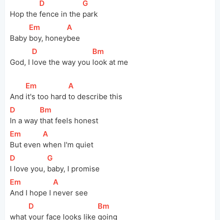
[
D
]
[
G
]
Hop the 
fence in the 
park
[
Em
]
[
A
]
Baby 
boy, honey
bee
[
D
]
[
Bm
]
God, I 
love the way you 
look at me
[
Em
]
[
A
]
And 
it's too hard 
to describe this
[
D
]
[
Bm
]
In a way 
that feels honest
[
Em
]
[
A
]
But even 
when I'm quiet
[
D
]
[
G
]
I love you, 
baby, I promise
[
Em
]
[
A
]
And I hope I 
never see 
[
D
]
[
Bm
]
what
your face looks like 
going