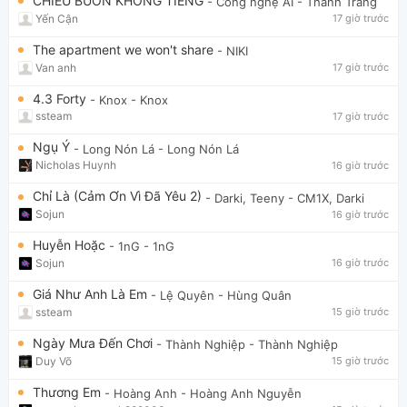
CHIỀU BUỒN KHÔNG TIẾNG
- Công nghệ AI
- Thanh Trang
Yến Cận
17 giờ trước
The apartment we won't share
- NIKI
Van anh
17 giờ trước
4.3 Forty
- Knox
- Knox
ssteam
17 giờ trước
Ngụ Ý
- Long Nón Lá
- Long Nón Lá
Nicholas Huynh
16 giờ trước
Chỉ Là (Cảm Ơn Vì Đã Yêu 2)
- Darki, Teeny
- CM1X, Darki
Sojun
16 giờ trước
Huyễn Hoặc
- 1nG
- 1nG
Sojun
16 giờ trước
Giá Như Anh Là Em
- Lệ Quyên
- Hùng Quân
ssteam
15 giờ trước
Ngày Mưa Đến Chơi
- Thành Nghiệp
- Thành Nghiệp
Duy Võ
15 giờ trước
Thương Em
- Hoàng Anh
- Hoàng Anh Nguyễn