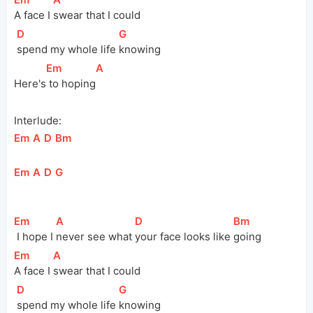
A face I 
swear that I could
[
D
]
[
G
]
spend my whole life 
knowing
[
Em
]
[
A
]
Here's
 to hoping
Interlude:
[
Em
]
[
A
]
[
D
]
[
Bm
]
[
Em
]
[
A
]
[
D
]
[
G
]
[
Em
]
[
A
]
[
D
]
[
Bm
]
 I hope I 
never see what 
your face looks like 
going
[
Em
]
[
A
]
A face I 
swear that I could
[
D
]
[
G
]
spend my whole life 
knowing