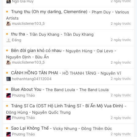
Ngô Gia Huy
2 ngày trước
Trung thu (Oh my darling, Clementine)
- Phạm Duy
- Various
Artists
musiclistener103_5
2 ngày trước
thu tha
- Trần Duy Khang
- Trần Duy Khang
Đăng
2 ngày trước
Bên đời gian khó có nhau
- Nguyên Hùng - Oai Levo
-
Nguyên Định - Bửu Ấn
musiclistener103_5
2 ngày trước
CÁNH HỒNG TÀN PHAI
- HỒ THANH TĂNG
- Nguyễn Vĩ
hothanhtang04112004
2 ngày trước
Blue About You
- The Band Loula
- The Band Loula
Phương Thảo
2 ngày trước
Tráng Sĩ Ca (OST Hộ Linh Tráng Sĩ - Bí Ẩn Mộ Vua Đinh)
-
Đông Hùng
- Nguyễn Quốc Trung
Phương Thảo
2 ngày trước
Sao Lại Không Thể
- Vicky Nhung
- Đông Thiên Đức
Phương Thảo
2 ngày trước