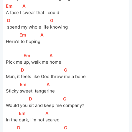
[
Em
]
[
A
]
A face I 
swear that I could
[
D
]
[
G
]
spend my whole life 
knowing
[
Em
]
[
A
]
Here's
 to hoping
[
Em
]
[
A
]
Pick me 
up, walk me 
home
[
D
]
[
G
]
Man, it 
feels like God threw 
me a bone
[
Em
]
[
A
]
Sticky 
sweet, tange
rine
[
D
]
[
G
]
Would you 
sit and keep me 
company?
[
Em
]
[
A
]
In the 
dark, I'm not 
scared
[
D
]
[
G
]