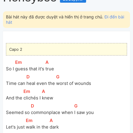
Bài hát này đã được duyệt và hiển thị ở trang chủ.
Đi đến bài
hát
Capo 2
[
Em
]
[
A
]
So I 
guess that it's 
true
[
D
]
[
G
]
Time can 
heal even the 
worst of wounds
[
Em
]
[
A
]
And the 
clichés I 
knew
[
D
]
[
G
]
Seemed so 
commonplace when 
I saw you
[
Em
]
[
A
]
Let's just 
walk in the 
dark