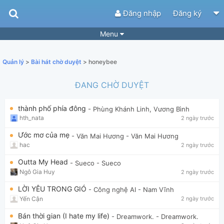
Đăng nhập
Đăng ký
Menu
Bài hát
Guitar Tabs
Quản lý
>
Bài hát chờ duyệt
> honeybee
Playlist
Hợp âm
ĐANG CHỜ DUYỆT
Điệu bài hát
Thể loại
thành phố phía đông
- Phùng Khánh Linh, Vương Bình
Tìm theo hợp âm
Tải ứng dụng
hth_nata
2 ngày trước
Yêu cầu hợp âm
Thành Viên
Ước mơ của mẹ
- Văn Mai Hương
- Văn Mai Hương
hac
2 ngày trước
Khóa học
Quản lý
64
Outta My Head
- Sueco
- Sueco
Tắt quảng cáo
Ngô Gia Huy
2 ngày trước
LỜI YÊU TRONG GIÓ
- Công nghệ AI
- Nam Vĩnh
Yến Cận
2 ngày trước
Bán thời gian (I hate my life)
- Dreamwork.
- Dreamwork.