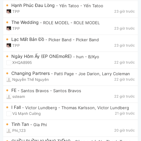
Hạnh Phúc Đau Lòng
- Yến Tatoo
- Yến Tatoo
TPP
23 giờ trước
The Wedding
- ROLE MODEL
- ROLE MODEL
TPP
23 giờ trước
Lạc Mất Bản Đồ
- Picker Band
- Picker Band
TPP
23 giờ trước
Ngày Hôm Ấy (EP ONEmoRE)
- hun
- B/Kyo
XHQA8995
22 giờ trước
Changing Partners
- Patti Page
- Joe Darion, Larry Coleman
Nguyễn Thế Nguyên
22 giờ trước
FE
- Santos Bravos
- Santos Bravos
ssteam
22 giờ trước
I Fall
- Victor Lundberg
- Thomas Karlsson, Victor Lundberg
Vũ Mạnh Cường
21 giờ trước
Tình Tan
- Gia Phi
Phi_123
20 giờ trước