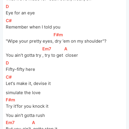
[
D
]
Eye for an eye
[
C#
]
Remember when I told you
[
F#m
]
"Wipe your pretty eyes,
 dry 'em on my shoulder"?
[
Em7
]
[
A
]
You ain't gotta try 
, try to get 
 closer
[
D
]
Fifty-fifty here
[
C#
]
Let's make it, devise it
simulate the love
[
F#m
]
Try it'for you knock it
You ain't gotta rush
[
Em7
]
[
A
]
But you ain't 
 gotta stop it