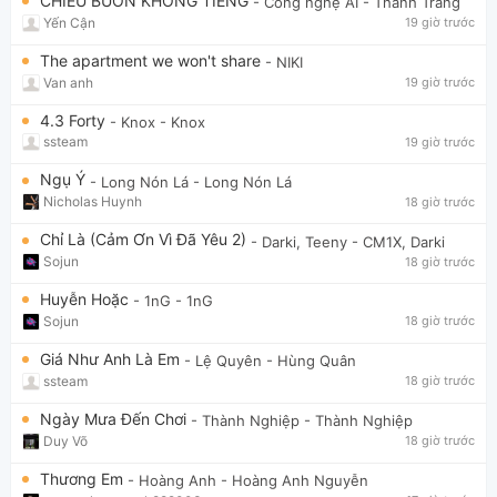
CHIỀU BUỒN KHÔNG TIẾNG
- Công nghệ AI
- Thanh Trang
Yến Cận
19 giờ trước
The apartment we won't share
- NIKI
Van anh
19 giờ trước
4.3 Forty
- Knox
- Knox
ssteam
19 giờ trước
Ngụ Ý
- Long Nón Lá
- Long Nón Lá
Nicholas Huynh
18 giờ trước
Chỉ Là (Cảm Ơn Vì Đã Yêu 2)
- Darki, Teeny
- CM1X, Darki
Sojun
18 giờ trước
Huyễn Hoặc
- 1nG
- 1nG
Sojun
18 giờ trước
Giá Như Anh Là Em
- Lệ Quyên
- Hùng Quân
ssteam
18 giờ trước
Ngày Mưa Đến Chơi
- Thành Nghiệp
- Thành Nghiệp
Duy Võ
18 giờ trước
Thương Em
- Hoàng Anh
- Hoàng Anh Nguyễn