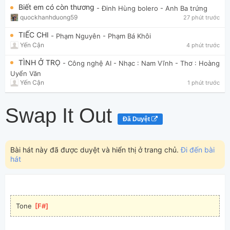
Biết em có còn thương
- Đinh Hùng bolero
- Anh Ba trứng
quockhanhduong59
27 phút trước
TIẾC CHI
- Phạm Nguyên
- Phạm Bá Khôi
Yến Cận
4 phút trước
TÌNH Ở TRỌ
- Công nghệ AI
- Nhạc : Nam Vĩnh - Thơ : Hoàng
Uyển Văn
Yến Cận
1 phút trước
Swap It Out
Đã Duyệt
Bài hát này đã được duyệt và hiển thị ở trang chủ.
Đi đến bài
hát
Tone 
[
F#
]