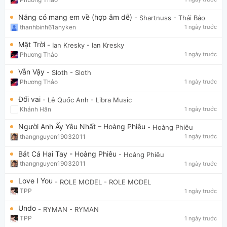
Nắng có mang em về (hợp âm dễ)
- Shartnuss
- Thái Bảo
thanhbinh61anyken
1 ngày trước
Mặt Trời
- Ian Kresky
- Ian Kresky
Phương Thảo
1 ngày trước
Vẫn Vậy
- Sloth
- Sloth
Phương Thảo
1 ngày trước
Đổi vai
- Lê Quốc Anh
- Libra Music
Khánh Hân
1 ngày trước
Người Anh Ấy Yêu Nhất – Hoàng Phiêu
- Hoàng Phiêu
thangnguyen19032011
1 ngày trước
Bắt Cá Hai Tay - Hoàng Phiêu
- Hoàng Phiêu
thangnguyen19032011
1 ngày trước
Love I You
- ROLE MODEL
- ROLE MODEL
TPP
1 ngày trước
Undo
- RYMAN
- RYMAN
TPP
1 ngày trước