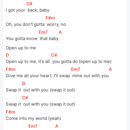
[
C#
]
I got your 
 back, baby
[
F#m
]
Oh, you don't gotta 
 worry, no
[
Em7
]
[
A
]
You gotta know 
 that baby
Open up to me
[
D
]
[
C#
]
Open up to me, it's all 
 you gotta do (open up to me)
[
F#m
]
[
Em7
]
[
A
]
Give me all your heart, I'll swap 
 mine out with you
[
D
]
Swap it 
 out with you (swap it out)
[
C#
]
Swap it 
 out with you (swap it out)
[
F#m
]
Come into my world (yeah)
[
Em7
]
[
A
]