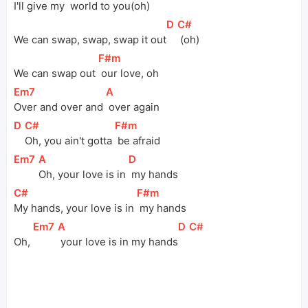
I'll give my 
 world to you
(oh)
[
D
]
[
C#
]
We can swap, swap, swap it out
 (oh)
[
F#m
]
We can swap out 
 our love, oh
[
Em7
]
[
A
]
Over and over and 
 over again
[
D
]
[
C#
]
[
F#m
]
Oh, you ain't gotta 
 be afraid
[
Em7
]
[
A
]
[
D
]
Oh, your love is in 
 my hands
[
C#
]
[
F#m
]
My hands, your love is in 
 my hands
[
Em7
]
[
A
]
[
D
]
[
C#
]
Oh, 
 your love is in my hands