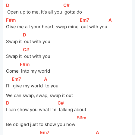
[
D
]
[
C#
]
 Open up to me, it's all you 
 gotta do
[
F#m
]
[
Em7
]
[
A
]
Give me all your heart, swap mine 
 out with you 
[
D
]
Swap it 
 out with you
[
C#
]
Swap it 
 out with you
[
F#m
]
Come 
 into my world
[
Em7
]
[
A
]
I'll 
 give my world 
 to you
We can swap, swap, swap it out
[
D
]
[
C#
]
I can show you what I'm 
 talking about
[
F#m
]
Be obliged just to show you how 
[
Em7
]
[
A
]