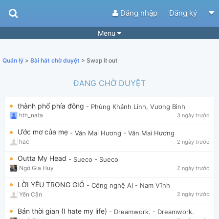
Đăng nhập
Đăng ký
Menu
Bài hát
Guitar Tabs
Quản lý
>
Bài hát chờ duyệt
> Swap it out
Playlist
Hợp âm
ĐANG CHỜ DUYỆT
Điệu bài hát
Thể loại
thành phố phía đông
- Phùng Khánh Linh, Vương Bình
Tìm theo hợp âm
Tải ứng dụng
hth_nata
3 ngày trước
Yêu cầu hợp âm
Thành Viên
Ước mơ của mẹ
- Văn Mai Hương
- Văn Mai Hương
hac
2 ngày trước
Khóa học
Quản lý
68
Outta My Head
- Sueco
- Sueco
Tắt quảng cáo
Ngô Gia Huy
2 ngày trước
LỜI YÊU TRONG GIÓ
- Công nghệ AI
- Nam Vĩnh
Yến Cận
2 ngày trước
Bán thời gian (I hate my life)
- Dreamwork.
- Dreamwork.