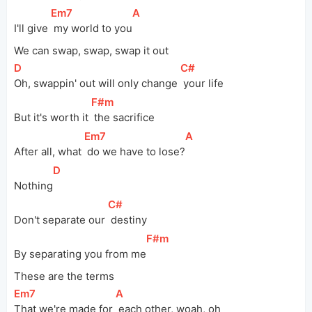
[
Em7
]
[
A
]
I'll give 
 my world to you
We can swap, swap, swap it out
[
D
]
[
C#
]
Oh, swappin' out will only change 
 your life
[
F#m
]
But it's worth it 
 the sacrifice
[
Em7
]
[
A
]
After all, what 
 do we have to lose?
[
D
]
Nothing
[
C#
]
Don't separate our 
 destiny
[
F#m
]
By separating you from me
These are the terms
[
Em7
]
[
A
]
That we're made for 
 each other, woah, oh