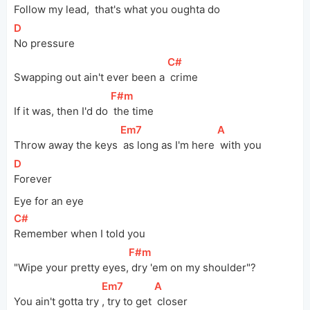
Follow my lead, 
 that's what you oughta do
[
D
]
No pressure
[
C#
]
Swapping out ain't ever been a 
 crime
[
F#m
]
If it was, then I'd do 
 the time
[
Em7
]
[
A
]
Throw away the keys 
 as long as I'm here 
 with you
[
D
]
Forever
Eye for an eye
[
C#
]
Remember when I told you
[
F#m
]
"Wipe your pretty eyes,
 dry 'em on my shoulder"?
[
Em7
]
[
A
]
You ain't gotta try 
, try to get 
 closer