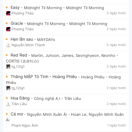
Easy
- Midnight Til Morning
- Midnight Til Morning
Phương Thảo
2 ngày trước
Gracie
- Midnight Til Morning
- Midnight Til Morning
Phương Thảo
2 ngày trước
Hẹn lần sau
- MAYDAYs
Nguyễn Minh Thành
2 ngày trước
Red Red
- Martin, Juhoon, James, Seonghyeon, Keonho
-
CORTIS (코르티스)
tg_12tg1
2 ngày trước
Thằng MẬP Tỏ Tình - Hoàng Phiêu
- Hoàng Phiêu
- Hoàng
Phiêu
tg_12tg1
2 ngày trước
Hoa Đăng
- Công nghệ A.I
- Trần Liêu
Trần Liêu
2 ngày trước
Cá mơ
- Nguyễn Minh Xuân Ái
- Hoan Le, Nguyễn Minh Xuân
Ái
Phạm Ngọc Ánh
1 ngày trước