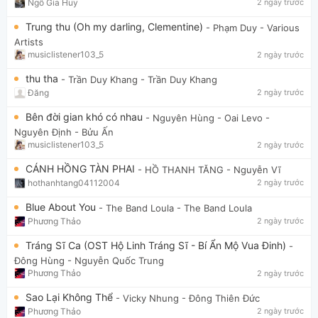
Ngô Gia Huy
2 ngày trước
Trung thu (Oh my darling, Clementine)
- Phạm Duy
- Various
Artists
musiclistener103_5
2 ngày trước
thu tha
- Trần Duy Khang
- Trần Duy Khang
Đăng
2 ngày trước
Bên đời gian khó có nhau
- Nguyên Hùng - Oai Levo
-
Nguyên Định - Bửu Ấn
musiclistener103_5
2 ngày trước
CÁNH HỒNG TÀN PHAI
- HỒ THANH TĂNG
- Nguyễn Vĩ
hothanhtang04112004
2 ngày trước
Blue About You
- The Band Loula
- The Band Loula
Phương Thảo
2 ngày trước
Tráng Sĩ Ca (OST Hộ Linh Tráng Sĩ - Bí Ẩn Mộ Vua Đinh)
-
Đông Hùng
- Nguyễn Quốc Trung
Phương Thảo
2 ngày trước
Sao Lại Không Thể
- Vicky Nhung
- Đông Thiên Đức
Phương Thảo
2 ngày trước