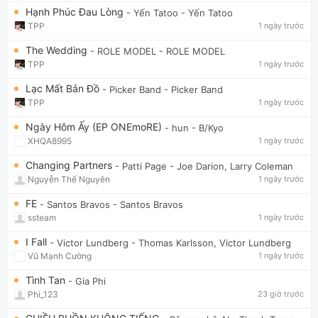
Hạnh Phúc Đau Lòng
- Yến Tatoo
- Yến Tatoo
TPP
1 ngày trước
The Wedding
- ROLE MODEL
- ROLE MODEL
TPP
1 ngày trước
Lạc Mất Bản Đồ
- Picker Band
- Picker Band
TPP
1 ngày trước
Ngày Hôm Ấy (EP ONEmoRE)
- hun
- B/Kyo
XHQA8995
1 ngày trước
Changing Partners
- Patti Page
- Joe Darion, Larry Coleman
Nguyễn Thế Nguyên
1 ngày trước
FE
- Santos Bravos
- Santos Bravos
ssteam
1 ngày trước
I Fall
- Victor Lundberg
- Thomas Karlsson, Victor Lundberg
Vũ Mạnh Cường
1 ngày trước
Tình Tan
- Gia Phi
Phi_123
23 giờ trước