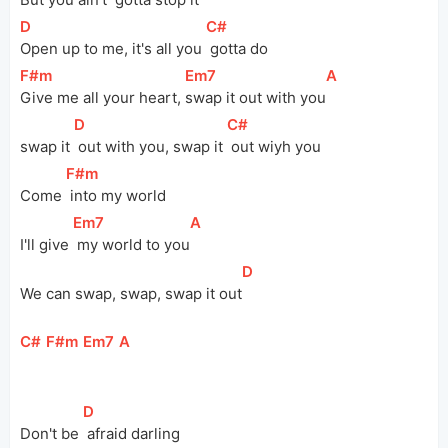
[
D
]
[
C#
]
Open up to me, it's all you 
 gotta do
[
F#m
]
[
Em7
]
[
A
]
Give me all your heart, 
swap it out with you
[
D
]
[
C#
]
swap it 
 out with you, swap it 
 out wiyh you
[
F#m
]
Come 
 into my world
[
Em7
]
[
A
]
I'll give 
 my world to you
[
D
]
We can swap, swap, swap it out
[
C#
]
[
F#m
]
[
Em7
]
[
A
]
[
D
]
Don't be 
 afraid darling