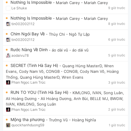
Nothing Is Impossible
- Mariah Carey
- Mariah Carey
Le Shuke
9 giờ trước
Nothing Is Impossible
- Mariah Carey
- Mariah Carey
tin002002112
8 giờ trước
Chim Ngói Bay Về
- Thùy Chi
- Ngô Tự Lập
tin002002112
6 giờ trước
Rước Nàng Về Dinh
- áo dài vũ
- áo dài vũ
aodaivu78
5 giờ trước
SECRET (Tinh Hà Say Hi)
- Quang Hùng MasterD, Wren
Evans, Cody Nam Võ, CONGB
- CONGB, Cody Nam Võ, Hoàng
Thống, Quang Hùng MasterD, Wren Evans
Phan Ngọc Lam Trúc
3 giờ trước
RUN TO YOU (Tinh Hà Say Hi)
- KIMLONG, IVAN, Song Luân,
Ali Hoàng Dương
- Ali Hoàng Dương, Anh Bùi, BELLE MJ, BWGW,
IVAN, KIMLONG, Song Luân
Phan Ngọc Lam Trúc
2 giờ trước
Mộng tha phương
- Trường Vũ
- Hoàng Nghĩa
quockhanhduong59
1 giờ trước