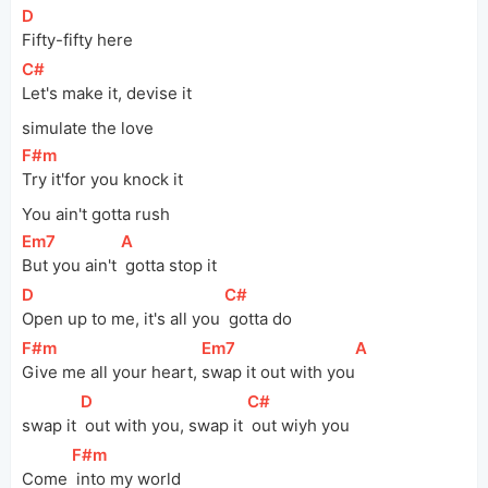
[
D
]
Fifty-fifty here
[
C#
]
Let's make it, devise it
simulate the love
[
F#m
]
Try it'for you knock it
You ain't gotta rush
[
Em7
]
[
A
]
But you ain't 
 gotta stop it
[
D
]
[
C#
]
Open up to me, it's all you 
 gotta do
[
F#m
]
[
Em7
]
[
A
]
Give me all your heart, 
swap it out with you
[
D
]
[
C#
]
swap it 
 out with you, swap it 
 out wiyh you
[
F#m
]
Come 
 into my world