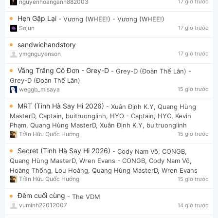
nguyenhoanganh882003
17 giờ trước
Hẹn Gặp Lại
- Vương (WHEE!)
- Vương (WHEE!)
Sojun
17 giờ trước
sandwichandstory
ymgnguyenson
17 giờ trước
Vầng Trăng Cô Đơn - Grey-D
- Grey-D (Đoàn Thế Lân)
-
Grey-D (Đoàn Thế Lân)
weggb_misaya
15 giờ trước
MRT (Tinh Hà Say Hi 2026)
- Xuân Định K.Y, Quang Hùng
MasterD, Captain, buitruonglinh, HYO
- Captain, HYO, Kevin
Phạm, Quang Hùng MasterD, Xuân Định K.Y, buitruonglinh
Trần Hữu Quốc Hướng
15 giờ trước
Secret (Tinh Hà Say Hi 2026)
- Cody Nam Võ, CONGB,
Quang Hùng MasterD, Wren Evans
- CONGB, Cody Nam Võ,
Hoàng Thống, Lou Hoàng, Quang Hùng MasterD, Wren Evans
Trần Hữu Quốc Hướng
15 giờ trước
Đêm cuối cùng
- The VDM
vuminh22012007
14 giờ trước