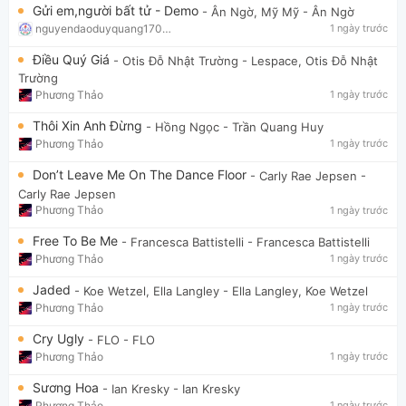
Gửi em,người bất tử - Demo
- Ân Ngờ, Mỹ Mỹ
- Ân Ngờ
nguyendaoduyquang17021
1 ngày trước
Điều Quý Giá
- Otis Đỗ Nhật Trường
- Lespace, Otis Đỗ Nhật
Trường
Phương Thảo
1 ngày trước
Thôi Xin Anh Đừng
- Hồng Ngọc
- Trần Quang Huy
Phương Thảo
1 ngày trước
Don’t Leave Me On The Dance Floor
- Carly Rae Jepsen
-
Carly Rae Jepsen
Phương Thảo
1 ngày trước
Free To Be Me
- Francesca Battistelli
- Francesca Battistelli
Phương Thảo
1 ngày trước
Jaded
- Koe Wetzel, Ella Langley
- Ella Langley, Koe Wetzel
Phương Thảo
1 ngày trước
Cry Ugly
- FLO
- FLO
Phương Thảo
1 ngày trước
Sương Hoa
- Ian Kresky
- Ian Kresky
Phương Thảo
1 ngày trước