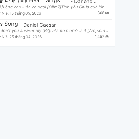
내 마음 다해 (My Heart Sings Praises) Lời Việt
-
Darlene Zschech
Verse [A]Lòng con luôn ca ngợi [C#m7]Tình yêu Chúa quá lớn thay [Dmaj7]Ngài luôn dẫn dắt con
368
r Niê
,
15 tháng 05, 2026
's Song
-
Daniel Caesar
[G]Why don't you answer my [B7]calls no more? Is it [Am]something that I've said? [Em] [G]Tired of
1,457
r Niê
,
25 tháng 04, 2026