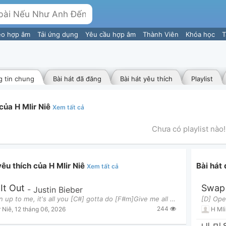
eo hợp âm
Tải ứng dụng
Yêu cầu hợp âm
Thành Viên
Khóa học
T
 tin chung
Bài hát đã đăng
Bài hát yêu thích
Playlist
 của H Mlir Niê
Xem tất cả
Chưa có playlist nào!
yêu thích của H Mlir Niê
Bài hát
Xem tất cả
It Out
Swap 
-
Justin Bieber
[D] Open up to me, it's all you [C#] gotta do [F#m]Give me all your heart, swap mine [Em7] out with
244
r Niê
,
12 tháng 06, 2026
H Mli