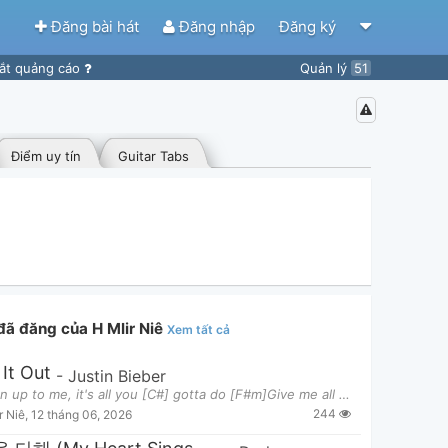
Đăng bài hát
Đăng nhập
Đăng ký
ắt quảng cáo
Quản lý
51
Điểm uy tín
Guitar Tabs
 đã đăng của H Mlir Niê
Xem tất cả
It Out
-
Justin Bieber
[D] Open up to me, it's all you [C#] gotta do [F#m]Give me all your heart, swap mine [Em7] out with
244
r Niê
,
12 tháng 06, 2026