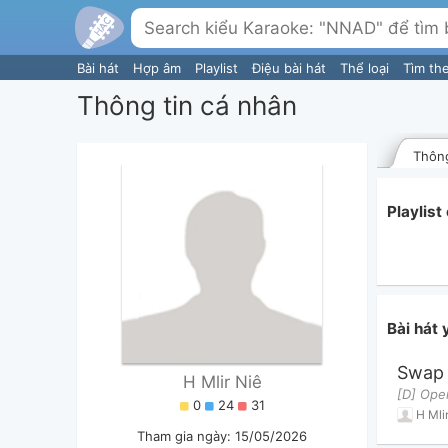
Bài hát
Hợp âm
Playlist
Điệu bài hát
Thể loại
Tìm th
Thông tin cá nhân
Thông
Playlist
Bài hát 
Swap 
H Mlir Niê
0
24
31
H Mli
Tham gia ngày: 15/05/2026