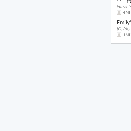
H Mli
Emily
H Mli