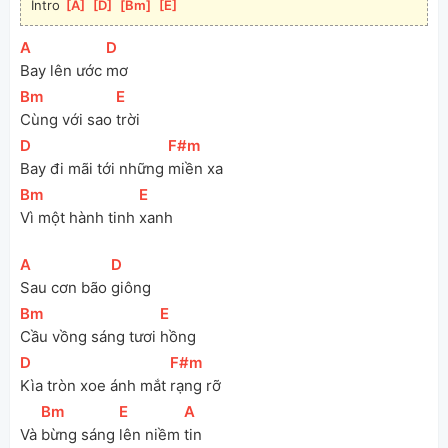
Intro 
[
A
]
[
D
]
[
Bm
]
[
E
]
[
A
]
[
D
]
Bay lên ước 
mơ
[
Bm
]
[
E
]
Cùng với sao 
trời
[
D
]
[
F#m
]
Bay đi mãi tới những 
miền xa
[
Bm
]
[
E
]
Vì một hành tinh 
xanh
[
A
]
[
D
]
Sau cơn bão 
giông
[
Bm
]
[
E
]
Cầu vồng sáng tươi 
hồng
[
D
]
[
F#m
]
Kìa tròn xoe ánh mắt 
rạng rỡ
[
Bm
]
[
E
]
[
A
]
Và 
bừng sáng 
lên niềm 
tin