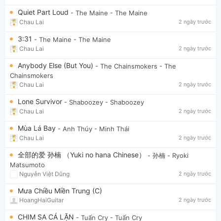
Quiet Part Loud
- The Maine
- The Maine
Chau Lai
2 ngày trước
3:31
- The Maine
- The Maine
Chau Lai
2 ngày trước
Anybody Else (But You)
- The Chainsmokers
- The
Chainsmokers
Chau Lai
2 ngày trước
Lone Survivor
- Shaboozey
- Shaboozey
Chau Lai
2 ngày trước
Mùa Lá Bay
- Anh Thúy
- Minh Thái
Chau Lai
2 ngày trước
全部的爱 孙楠 （Yuki no hana Chinese）
- 孙楠
- Ryoki
Matsumoto
Nguyễn Việt Dũng
2 ngày trước
Mưa Chiều Miền Trung (C)
HoangHaiGuitar
2 ngày trước
CHIM SA CÁ LẶN
- Tuấn Cry
- Tuấn Cry