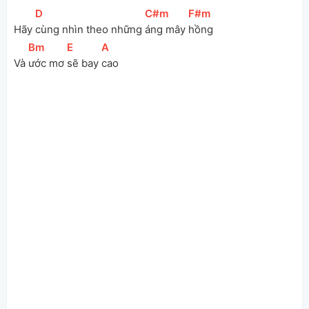
[
D
]
[
C#m
]
[
F#m
]
Hãy 
cùng nhìn theo những 
áng mây 
hồng
[
Bm
]
[
E
]
[
A
]
Và 
ước mơ 
sẽ bay 
cao