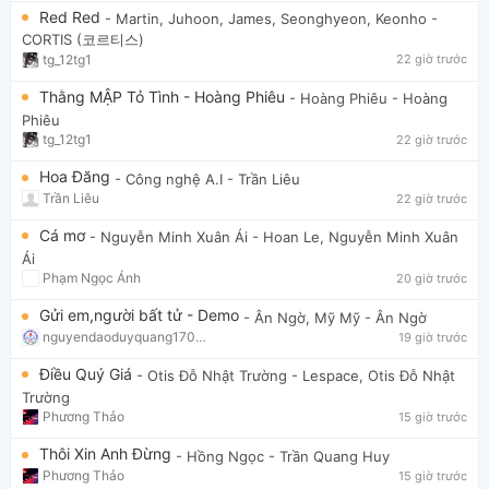
Red Red
- Martin, Juhoon, James, Seonghyeon, Keonho
-
CORTIS (코르티스)
tg_12tg1
22 giờ trước
Thằng MẬP Tỏ Tình - Hoàng Phiêu
- Hoàng Phiêu
- Hoàng
Phiêu
tg_12tg1
22 giờ trước
Hoa Đăng
- Công nghệ A.I
- Trần Liêu
Trần Liêu
22 giờ trước
Cá mơ
- Nguyễn Minh Xuân Ái
- Hoan Le, Nguyễn Minh Xuân
Ái
Phạm Ngọc Ánh
20 giờ trước
Gửi em,người bất tử - Demo
- Ân Ngờ, Mỹ Mỹ
- Ân Ngờ
nguyendaoduyquang17021
19 giờ trước
Điều Quý Giá
- Otis Đỗ Nhật Trường
- Lespace, Otis Đỗ Nhật
Trường
Phương Thảo
15 giờ trước
Thôi Xin Anh Đừng
- Hồng Ngọc
- Trần Quang Huy
Phương Thảo
15 giờ trước