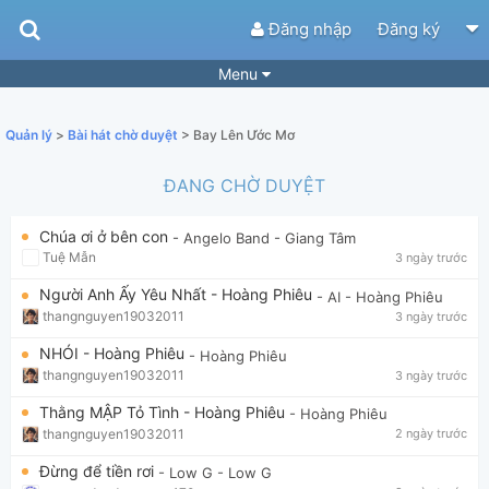
Đăng nhập
Đăng ký
Menu
Bài hát
Guitar Tabs
Quản lý
>
Bài hát chờ duyệt
> Bay Lên Ước Mơ
Playlist
Hợp âm
ĐANG CHỜ DUYỆT
Điệu bài hát
Thể loại
Chúa ơi ở bên con
- Angelo Band
- Giang Tâm
Tìm theo hợp âm
Tải ứng dụng
Tuệ Mẫn
3 ngày trước
Yêu cầu hợp âm
Thành Viên
Người Anh Ấy Yêu Nhất - Hoàng Phiêu
- AI
- Hoàng Phiêu
thangnguyen19032011
3 ngày trước
Khóa học
Quản lý
53
NHÓI - Hoàng Phiêu
- Hoàng Phiêu
Tắt quảng cáo
thangnguyen19032011
3 ngày trước
Thằng MẬP Tỏ Tình - Hoàng Phiêu
- Hoàng Phiêu
thangnguyen19032011
2 ngày trước
Đừng để tiền rơi
- Low G
- Low G