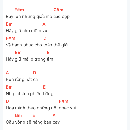
[
F#m
]
[
C#m
]
Bay 
lên những giấc mơ 
cao đẹp
[
Bm
]
[
A
]
Hãy giữ cho niềm 
vui
[
F#m
]
[
D
]
Và hạnh phúc cho 
toàn thế giới
[
Bm
]
[
E
]
Hãy 
giữ mãi ở trong 
tim
[
A
]
[
D
]
Rộn ràng hát 
ca
[
Bm
]
[
E
]
Nhịp phách phiêu 
bồng
[
D
]
[
F#m
]
Hòa mình theo những nốt 
nhạc vui
[
Bm
]
[
E
]
[
A
]
Cầu 
vồng sẽ 
nâng bạn 
bay