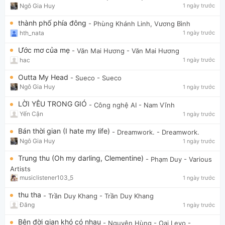
Ngô Gia Huy
1 ngày trước
thành phố phía đông
- Phùng Khánh Linh, Vương Bình
hth_nata
1 ngày trước
Ước mơ của mẹ
- Văn Mai Hương
- Văn Mai Hương
hac
1 ngày trước
Outta My Head
- Sueco
- Sueco
Ngô Gia Huy
1 ngày trước
LỜI YÊU TRONG GIÓ
- Công nghệ AI
- Nam Vĩnh
Yến Cận
1 ngày trước
Bán thời gian (I hate my life)
- Dreamwork.
- Dreamwork.
Ngô Gia Huy
1 ngày trước
Trung thu (Oh my darling, Clementine)
- Phạm Duy
- Various
Artists
musiclistener103_5
1 ngày trước
thu tha
- Trần Duy Khang
- Trần Duy Khang
Đăng
1 ngày trước
Bên đời gian khó có nhau
- Nguyên Hùng - Oai Levo
-