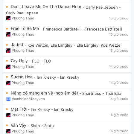
Don’t Leave Me On The Dance Floor
- Carly Rae Jepsen
-
Carly Rae Jepsen
Phương Thảo
15 giờ trước
Free To Be Me
- Francesca Battistelli
- Francesca Battistelli
Phương Thảo
15 giờ trước
Jaded
- Koe Wetzel, Ella Langley
- Ella Langley, Koe Wetzel
Phương Thảo
15 giờ trước
Cry Ugly
- FLO
- FLO
Phương Thảo
14 giờ trước
Sương Hoa
- Ian Kresky
- Ian Kresky
Phương Thảo
14 giờ trước
Nắng có mang em về (hợp âm dễ)
- Shartnuss
- Thái Bảo
thanhbinh61anyken
14 giờ trước
Mặt Trời
- Ian Kresky
- Ian Kresky
Phương Thảo
14 giờ trước
Vẫn Vậy
- Sloth
- Sloth
Phương Thảo
14 giờ trước