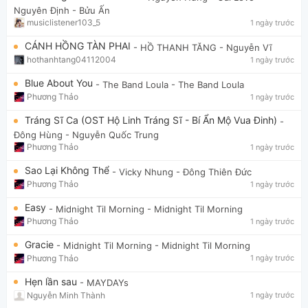
Nguyên Định - Bửu Ấn
musiclistener103_5
1 ngày trước
CÁNH HỒNG TÀN PHAI
- HỒ THANH TĂNG
- Nguyễn Vĩ
hothanhtang04112004
1 ngày trước
Blue About You
- The Band Loula
- The Band Loula
Phương Thảo
1 ngày trước
Tráng Sĩ Ca (OST Hộ Linh Tráng Sĩ - Bí Ẩn Mộ Vua Đinh)
-
Đông Hùng
- Nguyễn Quốc Trung
Phương Thảo
1 ngày trước
Sao Lại Không Thể
- Vicky Nhung
- Đông Thiên Đức
Phương Thảo
1 ngày trước
Easy
- Midnight Til Morning
- Midnight Til Morning
Phương Thảo
1 ngày trước
Gracie
- Midnight Til Morning
- Midnight Til Morning
Phương Thảo
1 ngày trước
Hẹn lần sau
- MAYDAYs
Nguyễn Minh Thành
1 ngày trước