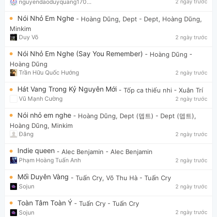
nguyendaoduyquang17021
2 ngày trước
Nói Nhỏ Em Nghe
- Hoàng Dũng, Dept
- Dept, Hoàng Dũng,
Minkim
Duy Võ
2 ngày trước
Nói Nhỏ Em Nghe (Say You Remember)
- Hoàng Dũng
-
Hoàng Dũng
Trần Hữu Quốc Hướng
2 ngày trước
Hát Vang Trong Kỷ Nguyên Mới
- Tốp ca thiếu nhi
- Xuân Trí
Vũ Mạnh Cường
2 ngày trước
Nói nhỏ em nghe
- Hoàng Dũng, Dept (뎁트)
- Dept (뎁트),
Hoàng Dũng, Minkim
Đăng
2 ngày trước
Indie queen
- Alec Benjamin
- Alec Benjamin
Phạm Hoàng Tuấn Anh
2 ngày trước
Mối Duyên Vàng
- Tuấn Cry, Võ Thu Hà
- Tuấn Cry
Sojun
2 ngày trước
Toàn Tâm Toàn Ý
- Tuấn Cry
- Tuấn Cry
Sojun
2 ngày trước