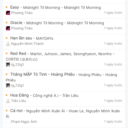
Easy
- Midnight Til Morning
- Midnight Til Morning
Phương Thảo
1 ngày trước
Gracie
- Midnight Til Morning
- Midnight Til Morning
Phương Thảo
1 ngày trước
Hẹn lần sau
- MAYDAYs
Nguyễn Minh Thành
1 ngày trước
Red Red
- Martin, Juhoon, James, Seonghyeon, Keonho
-
CORTIS (코르티스)
tg_12tg1
1 ngày trước
Thằng MẬP Tỏ Tình - Hoàng Phiêu
- Hoàng Phiêu
- Hoàng
Phiêu
tg_12tg1
1 ngày trước
Hoa Đăng
- Công nghệ A.I
- Trần Liêu
Trần Liêu
1 ngày trước
Cá mơ
- Nguyễn Minh Xuân Ái
- Hoan Le, Nguyễn Minh Xuân
Ái
Phạm Ngọc Ánh
1 ngày trước