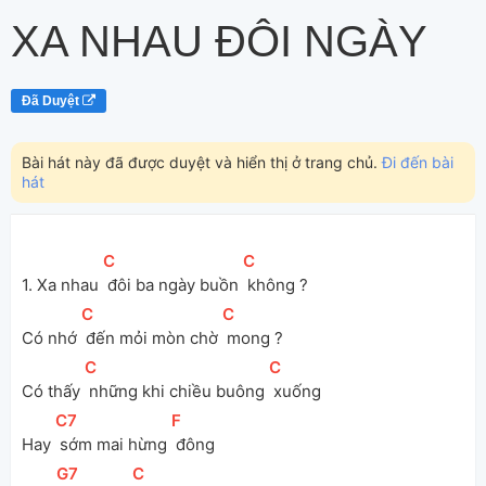
XA NHAU ĐÔI NGÀY
Đã Duyệt
Bài hát này đã được duyệt và hiển thị ở trang chủ.
Đi đến bài
hát
[
C
]
[
C
]
1. Xa nhau 
 đôi ba ngày buồn 
 không ?
[
C
]
[
C
]
Có nhớ 
 đến mỏi mòn chờ 
 mong ?
[
C
]
[
C
]
Có thấy 
 những khi chiều buông 
 xuống
[
C7
]
[
F
]
Hay 
 sớm mai hừng 
 đông
[
G7
]
[
C
]