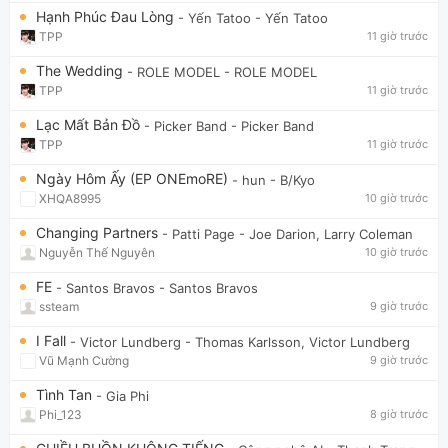
Hạnh Phúc Đau Lòng
- Yến Tatoo
- Yến Tatoo
TPP
11 giờ trước
The Wedding
- ROLE MODEL
- ROLE MODEL
TPP
11 giờ trước
Lạc Mất Bản Đồ
- Picker Band
- Picker Band
TPP
11 giờ trước
Ngày Hôm Ấy (EP ONEmoRE)
- hun
- B/Kyo
XHQA8995
10 giờ trước
Changing Partners
- Patti Page
- Joe Darion, Larry Coleman
Nguyễn Thế Nguyên
10 giờ trước
FE
- Santos Bravos
- Santos Bravos
ssteam
9 giờ trước
I Fall
- Victor Lundberg
- Thomas Karlsson, Victor Lundberg
Vũ Mạnh Cường
9 giờ trước
Tình Tan
- Gia Phi
Phi_123
8 giờ trước