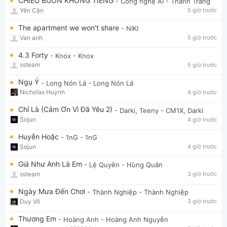
CHIỀU BUỒN KHÔNG TIẾNG
- Công nghệ AI
- Thanh Trang
Yến Cận
5 giờ trước
The apartment we won't share
- NIKI
Van anh
5 giờ trước
4.3 Forty
- Knox
- Knox
ssteam
5 giờ trước
Ngụ Ý
- Long Nón Lá
- Long Nón Lá
Nicholas Huynh
4 giờ trước
Chỉ Là (Cảm Ơn Vì Đã Yêu 2)
- Darki, Teeny
- CM1X, Darki
Sojun
4 giờ trước
Huyễn Hoặc
- 1nG
- 1nG
Sojun
4 giờ trước
Giá Như Anh Là Em
- Lệ Quyên
- Hùng Quân
ssteam
3 giờ trước
Ngày Mưa Đến Chơi
- Thành Nghiệp
- Thành Nghiệp
Duy Võ
3 giờ trước
Thương Em
- Hoàng Anh
- Hoàng Anh Nguyễn