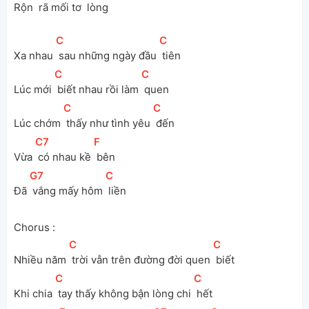
Rộn 
 rã mối tơ 
 lòng
[
C
]
[
C
]
Xa nhau 
 sau những ngày đầu 
 tiên
[
C
]
[
C
]
Lúc mới 
 biết nhau rồi làm 
 quen
[
C
]
[
C
]
Lúc chớm 
 thấy như tình yêu 
 đến
[
C7
]
[
F
]
Vừa 
 có nhau kề 
 bên
[
G7
]
[
C
]
Đã 
 vắng mấy hôm 
 liền
Chorus :
[
C
]
[
C
]
Nhiều năm 
 trời vẫn trên đường đời quen 
 biết
[
C
]
[
C
]
Khi chia 
 tay thấy không bận lòng chi 
 hết