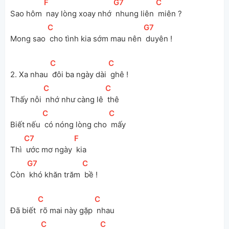
[
F
]
[
G7
]
[
C
]
Sao hôm 
 nay lòng xoay nhớ 
 nhung liên 
 miên ?
[
C
]
[
G7
]
Mong sao 
 cho tình kia sớm mau nên 
 duyên !
[
C
]
[
C
]
2. Xa nhau 
 đôi ba ngày dài 
 ghê !
[
C
]
[
C
]
Thấy nỗi 
 nhớ như càng lê 
 thê
[
C
]
[
C
]
Biết nếu 
 có nóng lòng cho 
 mấy
[
C7
]
[
F
]
Thì 
 ước mơ ngày 
 kia
[
G7
]
[
C
]
Còn 
 khó khăn trăm 
 bề !
[
C
]
[
C
]
Đã biết 
 rõ mai này gặp 
 nhau
[
C
]
[
C
]