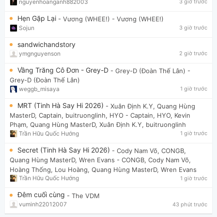
nguyenhoanganh882003
3 giờ trước
Hẹn Gặp Lại
- Vương (WHEE!)
- Vương (WHEE!)
Sojun
3 giờ trước
sandwichandstory
ymgnguyenson
2 giờ trước
Vầng Trăng Cô Đơn - Grey-D
- Grey-D (Đoàn Thế Lân)
-
Grey-D (Đoàn Thế Lân)
weggb_misaya
1 giờ trước
MRT (Tinh Hà Say Hi 2026)
- Xuân Định K.Y, Quang Hùng
MasterD, Captain, buitruonglinh, HYO
- Captain, HYO, Kevin
Phạm, Quang Hùng MasterD, Xuân Định K.Y, buitruonglinh
Trần Hữu Quốc Hướng
1 giờ trước
Secret (Tinh Hà Say Hi 2026)
- Cody Nam Võ, CONGB,
Quang Hùng MasterD, Wren Evans
- CONGB, Cody Nam Võ,
Hoàng Thống, Lou Hoàng, Quang Hùng MasterD, Wren Evans
Trần Hữu Quốc Hướng
1 giờ trước
Đêm cuối cùng
- The VDM
vuminh22012007
43 phút trước