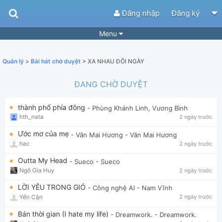
Đăng nhập
Đăng ký
Menu
Bài hát
Guitar Tabs
Quản lý
>
Bài hát chờ duyệt
> XA NHAU ĐÔI NGÀY
Playlist
Hợp âm
ĐANG CHỜ DUYỆT
Điệu bài hát
Thể loại
thành phố phía đông
- Phùng Khánh Linh, Vương Bình
Tìm theo hợp âm
Tải ứng dụng
hth_nata
2 ngày trước
Yêu cầu hợp âm
Thành Viên
Ước mơ của mẹ
- Văn Mai Hương
- Văn Mai Hương
hac
2 ngày trước
Khóa học
Quản lý
58
Outta My Head
- Sueco
- Sueco
Tắt quảng cáo
Ngô Gia Huy
2 ngày trước
LỜI YÊU TRONG GIÓ
- Công nghệ AI
- Nam Vĩnh
Yến Cận
2 ngày trước
Bán thời gian (I hate my life)
- Dreamwork.
- Dreamwork.