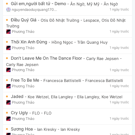
Gửi em,người bất tử - Demo
- Ân Ngờ, Mỹ Mỹ
- Ân Ngờ
nguyendaoduyquang17021
1 ngày trước
Điều Quý Giá
- Otis Đỗ Nhật Trường
- Lespace, Otis Đỗ Nhật
Trường
Phương Thảo
1 ngày trước
Thôi Xin Anh Đừng
- Hồng Ngọc
- Trần Quang Huy
Phương Thảo
1 ngày trước
Don’t Leave Me On The Dance Floor
- Carly Rae Jepsen
-
Carly Rae Jepsen
Phương Thảo
1 ngày trước
Free To Be Me
- Francesca Battistelli
- Francesca Battistelli
Phương Thảo
1 ngày trước
Jaded
- Koe Wetzel, Ella Langley
- Ella Langley, Koe Wetzel
Phương Thảo
1 ngày trước
Cry Ugly
- FLO
- FLO
Phương Thảo
1 ngày trước
Sương Hoa
- Ian Kresky
- Ian Kresky
Phương Thảo
1 ngày trước