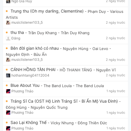
Ngô Gia Huy
2 ngày trước
Trung thu (Oh my darling, Clementine)
- Phạm Duy
- Various
Artists
musiclistener103_5
2 ngày trước
thu tha
- Trần Duy Khang
- Trần Duy Khang
Đăng
2 ngày trước
Bên đời gian khó có nhau
- Nguyên Hùng - Oai Levo
-
Nguyên Định - Bửu Ấn
musiclistener103_5
2 ngày trước
CÁNH HỒNG TÀN PHAI
- HỒ THANH TĂNG
- Nguyễn Vĩ
hothanhtang04112004
2 ngày trước
Blue About You
- The Band Loula
- The Band Loula
Phương Thảo
1 ngày trước
Tráng Sĩ Ca (OST Hộ Linh Tráng Sĩ - Bí Ẩn Mộ Vua Đinh)
-
Đông Hùng
- Nguyễn Quốc Trung
Phương Thảo
1 ngày trước
Sao Lại Không Thể
- Vicky Nhung
- Đông Thiên Đức
Phương Thảo
1 ngày trước