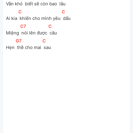
Vẫn khó 
 biết sẽ còn bao 
 lâu
[
C
]
[
C
]
Ai kia 
 khiến cho mình yêu 
 dấu
[
C7
]
[
C
]
Miệng 
 nói lên được 
 câu	
[
G7
]
[
C
]
Hẹn 
 thề cho mai 
 sau