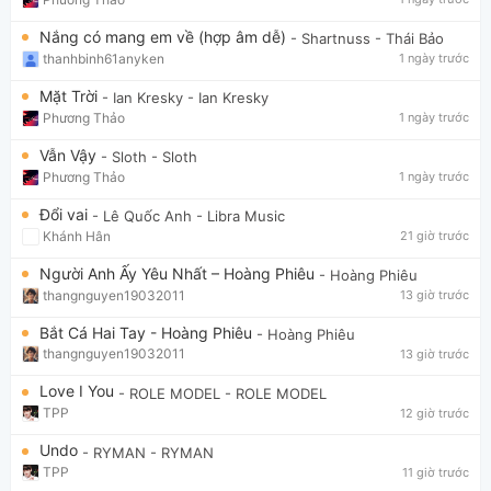
Nắng có mang em về (hợp âm dễ)
- Shartnuss
- Thái Bảo
thanhbinh61anyken
1 ngày trước
Mặt Trời
- Ian Kresky
- Ian Kresky
Phương Thảo
1 ngày trước
Vẫn Vậy
- Sloth
- Sloth
Phương Thảo
1 ngày trước
Đổi vai
- Lê Quốc Anh
- Libra Music
Khánh Hân
21 giờ trước
Người Anh Ấy Yêu Nhất – Hoàng Phiêu
- Hoàng Phiêu
thangnguyen19032011
13 giờ trước
Bắt Cá Hai Tay - Hoàng Phiêu
- Hoàng Phiêu
thangnguyen19032011
13 giờ trước
Love I You
- ROLE MODEL
- ROLE MODEL
TPP
12 giờ trước
Undo
- RYMAN
- RYMAN
TPP
11 giờ trước