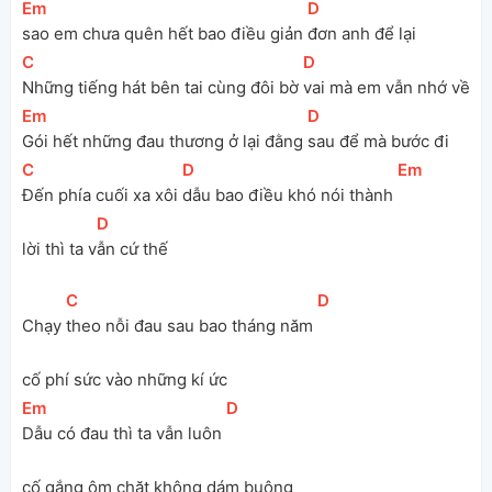
[
Em
]
[
D
]
sao em chưa quên hết bao điều giản 
đơn anh để lại
[
C
]
[
D
]
Những tiếng hát bên tai cùng đôi bờ 
vai mà em vẫn nhớ về
[
Em
]
[
D
]
Gói hết những đau thương ở lại đằng 
sau để mà bước đi
[
C
]
[
D
]
[
Em
]
Đến phía cuối xa xôi 
dẫu bao điều khó nói thành 
[
D
]
lời thì ta v
ẫn cứ thế
[
C
]
[
D
]
Chạy 
theo nỗi đau sau bao tháng năm 
cố phí sức vào những kí ức
[
Em
]
[
D
]
Dẫu có đau thì ta vẫn luôn 
cố gắng ôm chặt không dám buông