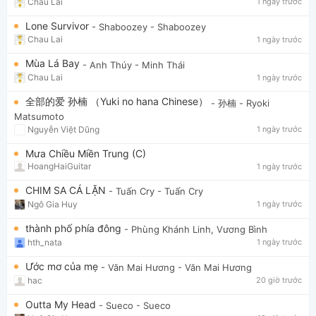
Chau Lai
1 ngày trước
Lone Survivor
- Shaboozey
- Shaboozey
Chau Lai
1 ngày trước
Mùa Lá Bay
- Anh Thúy
- Minh Thái
Chau Lai
1 ngày trước
全部的爱 孙楠 （Yuki no hana Chinese）
- 孙楠
- Ryoki
Matsumoto
Nguyễn Việt Dũng
1 ngày trước
Mưa Chiều Miền Trung (C)
HoangHaiGuitar
1 ngày trước
CHIM SA CÁ LẶN
- Tuấn Cry
- Tuấn Cry
Ngô Gia Huy
1 ngày trước
thành phố phía đông
- Phùng Khánh Linh, Vương Bình
hth_nata
1 ngày trước
Ước mơ của mẹ
- Văn Mai Hương
- Văn Mai Hương
hac
20 giờ trước
Outta My Head
- Sueco
- Sueco