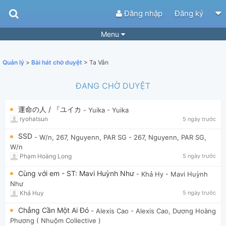
Đăng nhập
Đăng ký
Menu
Bài hát
Guitar Tabs
Quản lý
>
Bài hát chờ duyệt
> Ta Vẫn
Playlist
Hợp âm
ĐANG CHỜ DUYỆT
Điệu bài hát
Thể loại
運命の人 / 『ユイカ
- Yuika
- Yuika
Tìm theo hợp âm
Tải ứng dụng
ryohatsun
5 ngày trước
Yêu cầu hợp âm
Thành Viên
SSD
- W/n, 267, Nguyenn, PAR SG
- 267, Nguyenn, PAR SG,
W/n
Khóa học
Quản lý
87
Phạm Hoàng Long
5 ngày trước
Tắt quảng cáo
Cùng với em - ST: Mavi Huỳnh Như
- Khả Hy
- Mavi Huỳnh
Như
Khả Huy
5 ngày trước
Chẳng Cần Một Ai Đó
- Alexis Cao
- Alexis Cao, Dương Hoàng
Phương ( Nhuộm Collective )