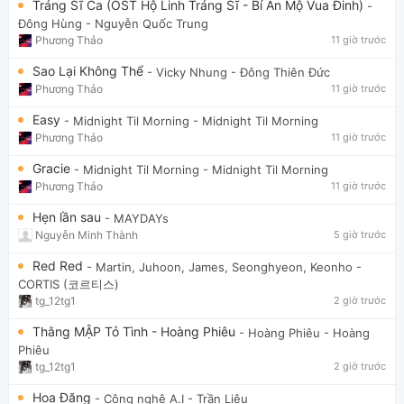
Tráng Sĩ Ca (OST Hộ Linh Tráng Sĩ - Bí Ẩn Mộ Vua Đinh)
-
Đông Hùng
- Nguyễn Quốc Trung
Phương Thảo
11 giờ trước
Sao Lại Không Thể
- Vicky Nhung
- Đông Thiên Đức
Phương Thảo
11 giờ trước
Easy
- Midnight Til Morning
- Midnight Til Morning
Phương Thảo
11 giờ trước
Gracie
- Midnight Til Morning
- Midnight Til Morning
Phương Thảo
11 giờ trước
Hẹn lần sau
- MAYDAYs
Nguyễn Minh Thành
5 giờ trước
Red Red
- Martin, Juhoon, James, Seonghyeon, Keonho
-
CORTIS (코르티스)
tg_12tg1
2 giờ trước
Thằng MẬP Tỏ Tình - Hoàng Phiêu
- Hoàng Phiêu
- Hoàng
Phiêu
tg_12tg1
2 giờ trước
Hoa Đăng
- Công nghệ A.I
- Trần Liêu