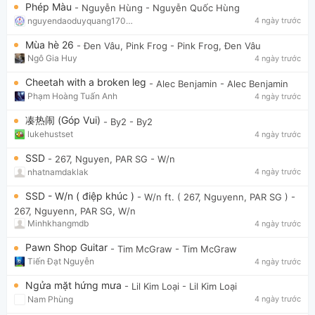
Phép Màu
- Nguyễn Hùng
- Nguyễn Quốc Hùng
nguyendaoduyquang17021
4 ngày trước
Mùa hè 26
- Đen Vâu, Pink Frog
- Pink Frog, Đen Vâu
Ngô Gia Huy
4 ngày trước
Cheetah with a broken leg
- Alec Benjamin
- Alec Benjamin
Phạm Hoàng Tuấn Anh
4 ngày trước
凑热闹 (Góp Vui)
- By2
- By2
lukehustset
4 ngày trước
SSD
- 267, Nguyen, PAR SG
- W/n
nhatnamdaklak
4 ngày trước
SSD - W/n ( điệp khúc )
- W/n ft. ( 267, Nguyenn, PAR SG )
-
267, Nguyenn, PAR SG, W/n
Minhkhangmdb
4 ngày trước
Pawn Shop Guitar
- Tim McGraw
- Tim McGraw
Tiến Đạt Nguyễn
4 ngày trước
Ngửa mặt hứng mưa
- Lil Kim Loại
- Lil Kim Loại
Nam Phùng
4 ngày trước