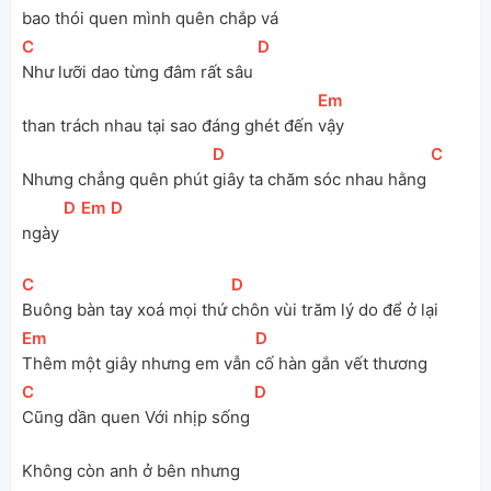
bao thói quen mình quên chắp vá
[
C
]
[
D
]
Như lưỡi dao từng đâm rất sâu 
[
Em
]
than trách nhau tại sao đáng ghét đến 
vậy
[
D
]
[
C
]
Nhưng chẳng quên phút 
giây ta chăm sóc nhau hằng 
[
D
]
[
Em
]
[
D
]
ngày 
[
C
]
[
D
]
Buông bàn tay xoá mọi thứ 
chôn vùi trăm lý do để ở lại
[
Em
]
[
D
]
Thêm một giây nhưng em vẫn 
cố hàn gắn vết thương
[
C
]
[
D
]
Cũng dần quen Với nhịp sống 
Không còn anh ở bên nhưng