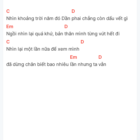
[
C
]
[
D
]
Nhìn khoảng trời năm đó Dần 
phai chẳng còn dấu vết gì
[
Em
]
[
D
]
Ngồi nhìn lại quá khứ, bản 
thân mình từng vứt hết đi
[
C
]
[
D
]
Nhìn lại một lần nữa để xem mình 
[
Em
]
[
D
]
đã dừng chân biết bao nhiêu 
lần nhưng ta 
vẫn