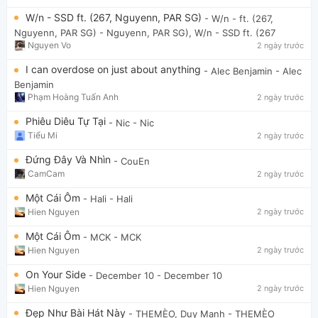
W/n - SSD ft. (267, Nguyenn, PAR SG)
- W/n - ft. (267,
Nguyenn, PAR SG)
- Nguyenn, PAR SG), W/n - SSD ft. (267
Nguyen Vo
2 ngày trước
I can overdose on just about anything
- Alec Benjamin
- Alec
Benjamin
Phạm Hoàng Tuấn Anh
2 ngày trước
Phiêu Diêu Tự Tại
- Nic
- Nic
Tiểu Mi
2 ngày trước
Đứng Đây Và Nhìn
- CouEn
CamCam
2 ngày trước
Một Cái Ôm
- Hali
- Hali
Hien Nguyen
2 ngày trước
Một Cái Ôm
- MCK
- MCK
Hien Nguyen
2 ngày trước
On Your Side
- December 10
- December 10
Hien Nguyen
2 ngày trước
Đẹp Như Bài Hát Này
- THEMÈO, Duy Mạnh
- THEMÈO