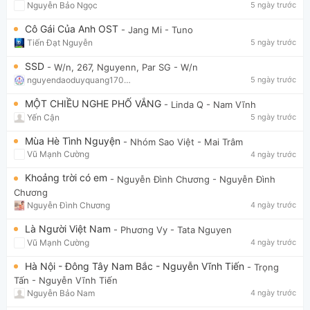
Nguyễn Bảo Ngọc
5 ngày trước
Cô Gái Của Anh OST
- Jang Mi
- Tuno
Tiến Đạt Nguyễn
5 ngày trước
SSD
- W/n, 267, Nguyenn, Par SG
- W/n
nguyendaoduyquang17021
5 ngày trước
MỘT CHIỀU NGHE PHỐ VẮNG
- Linda Q
- Nam Vĩnh
Yến Cận
5 ngày trước
Mùa Hè Tình Nguyện
- Nhóm Sao Việt
- Mai Trâm
Vũ Mạnh Cường
4 ngày trước
Khoảng trời có em
- Nguyễn Đình Chương
- Nguyễn Đình
Chương
Nguyễn Đình Chương
4 ngày trước
Là Người Việt Nam
- Phương Vy
- Tata Nguyen
Vũ Mạnh Cường
4 ngày trước
Hà Nội - Đông Tây Nam Bắc - Nguyễn Vĩnh Tiến
- Trọng
Tấn
- Nguyễn Vĩnh Tiến
Nguyễn Bảo Nam
4 ngày trước