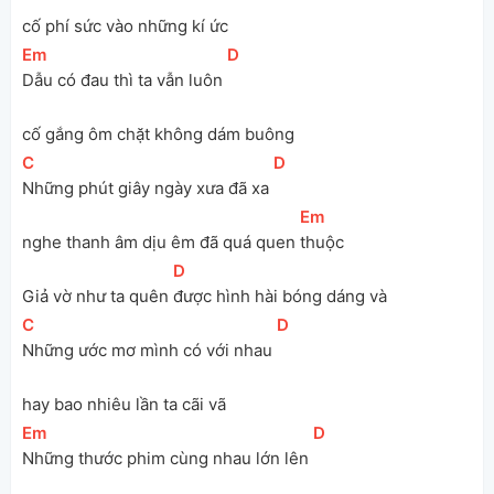
cố phí sức vào những kí ức
[
Em
]
[
D
]
Dẫu có đau thì ta vẫn luôn 
cố gắng ôm chặt không dám buông
[
C
]
[
D
]
Những phút giây ngày xưa đã xa 
[
Em
]
nghe thanh âm dịu êm đã quá quen 
thuộc
[
D
]
Giả vờ như ta quên 
được hình hài bóng dáng và
[
C
]
[
D
]
Những ước mơ mình có với nhau 
hay bao nhiêu lần ta cãi vã
[
Em
]
[
D
]
Những thước phim cùng nhau lớn lên 