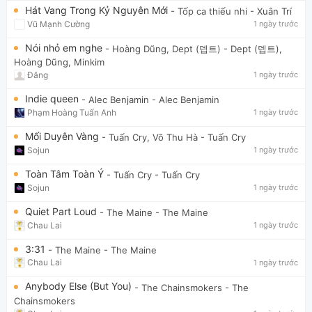
Hát Vang Trong Kỷ Nguyên Mới
- Tốp ca thiếu nhi
- Xuân Trí
Vũ Mạnh Cường
1 ngày trước
Nói nhỏ em nghe
- Hoàng Dũng, Dept (뎁트)
- Dept (뎁트),
Hoàng Dũng, Minkim
Đăng
1 ngày trước
Indie queen
- Alec Benjamin
- Alec Benjamin
Phạm Hoàng Tuấn Anh
1 ngày trước
Mối Duyên Vàng
- Tuấn Cry, Võ Thu Hà
- Tuấn Cry
Sojun
1 ngày trước
Toàn Tâm Toàn Ý
- Tuấn Cry
- Tuấn Cry
Sojun
1 ngày trước
Quiet Part Loud
- The Maine
- The Maine
Chau Lai
1 ngày trước
3:31
- The Maine
- The Maine
Chau Lai
1 ngày trước
Anybody Else (But You)
- The Chainsmokers
- The
Chainsmokers