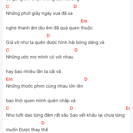
[
C
]
[
D
]
Những phút giây ngày xưa đã xa 
[
Em
]
nghe thanh âm dịu êm đã quá quen 
thuộc
[
D
]
Giả vờ như ta quên 
được hình hài bóng dáng và
[
C
]
[
D
]
Những ước mơ mình có với nhau 
hay bao nhiêu lần ta cãi vã
[
Em
]
[
D
]
Những thước phim cùng nhau lớn lên 
bao thói quen mình quên chắp vá
[
C
]
[
D
]
[
Em
Như lưỡi dao từng đâm rất sâu 
Sao vết khâu lại chưa từng 
[
D
]
muốn Được thay 
thế