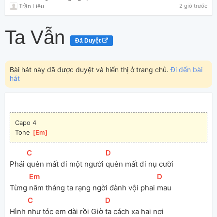
Trần Liêu
2 giờ trước
Ta Vẫn
Đã Duyệt
Bài hát này đã được duyệt và hiển thị ở trang chủ.
Đi đến bài
hát
Capo 4
Tone 
[
Em
]
[
C
]
[
D
]
Phải 
quên mất đi một người 
quên mất đi nụ cười
[
Em
]
[
D
]
Từng 
năm tháng ta rạng ngời đành vội phai 
mau
[
C
]
[
D
]
Hình 
như tóc em dài rồi Giờ 
ta cách xa hai nơi