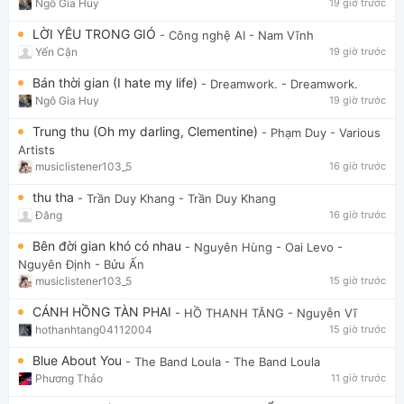
Ngô Gia Huy
19 giờ trước
LỜI YÊU TRONG GIÓ
- Công nghệ AI
- Nam Vĩnh
Yến Cận
19 giờ trước
Bán thời gian (I hate my life)
- Dreamwork.
- Dreamwork.
Ngô Gia Huy
19 giờ trước
Trung thu (Oh my darling, Clementine)
- Phạm Duy
- Various
Artists
musiclistener103_5
16 giờ trước
thu tha
- Trần Duy Khang
- Trần Duy Khang
Đăng
16 giờ trước
Bên đời gian khó có nhau
- Nguyên Hùng - Oai Levo
-
Nguyên Định - Bửu Ấn
musiclistener103_5
15 giờ trước
CÁNH HỒNG TÀN PHAI
- HỒ THANH TĂNG
- Nguyễn Vĩ
hothanhtang04112004
15 giờ trước
Blue About You
- The Band Loula
- The Band Loula
Phương Thảo
11 giờ trước