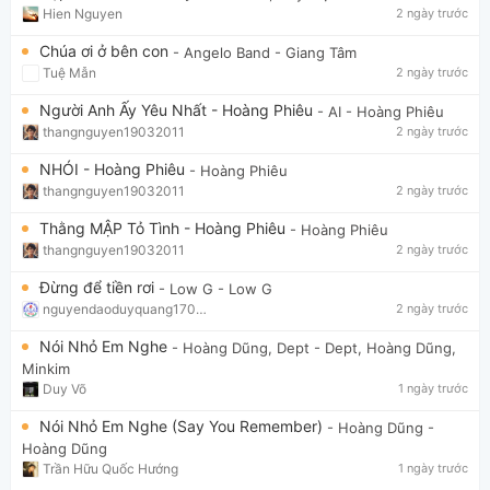
Hien Nguyen
2 ngày trước
Chúa ơi ở bên con
- Angelo Band
- Giang Tâm
Tuệ Mẫn
2 ngày trước
Người Anh Ấy Yêu Nhất - Hoàng Phiêu
- AI
- Hoàng Phiêu
thangnguyen19032011
2 ngày trước
NHÓI - Hoàng Phiêu
- Hoàng Phiêu
thangnguyen19032011
2 ngày trước
Thằng MẬP Tỏ Tình - Hoàng Phiêu
- Hoàng Phiêu
thangnguyen19032011
2 ngày trước
Đừng để tiền rơi
- Low G
- Low G
nguyendaoduyquang17021
2 ngày trước
Nói Nhỏ Em Nghe
- Hoàng Dũng, Dept
- Dept, Hoàng Dũng,
Minkim
Duy Võ
1 ngày trước
Nói Nhỏ Em Nghe (Say You Remember)
- Hoàng Dũng
-
Hoàng Dũng
Trần Hữu Quốc Hướng
1 ngày trước