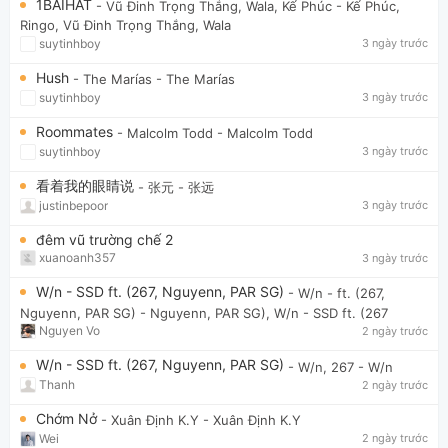
1BAIHAT
- Vũ Đinh Trọng Thắng, Wala, Kế Phúc
- Kế Phúc,
Ringo, Vũ Đinh Trọng Thắng, Wala
suytinhboy
3 ngày trước
Hush
- The Marías
- The Marías
suytinhboy
3 ngày trước
Roommates
- Malcolm Todd
- Malcolm Todd
suytinhboy
3 ngày trước
看着我的眼睛说
- 张元
- 张远
justinbepoor
3 ngày trước
đêm vũ trường chế 2
xuanoanh357
3 ngày trước
W/n - SSD ft. (267, Nguyenn, PAR SG)
- W/n - ft. (267,
Nguyenn, PAR SG)
- Nguyenn, PAR SG), W/n - SSD ft. (267
Nguyen Vo
2 ngày trước
W/n - SSD ft. (267, Nguyenn, PAR SG)
- W/n, 267
- W/n
Thanh
2 ngày trước
Chớm Nở
- Xuân Định K.Y
- Xuân Định K.Y
Wei
2 ngày trước