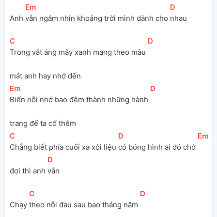
[
Em
]
[
D
]
Anh 
vẫn ngắm nhìn khoảng trời mình dành cho 
nhau
[
C
]
[
D
]
Trong vắt áng mây xanh mang theo màu 
mắt anh hay nhớ đến
[
Em
]
[
D
]
Biến nỗi nhớ bao đêm thành những hành 
trang để ta cố thêm
[
C
]
[
D
]
[
Em
]
Chẳng biết phía cuối xa xôi liệu 
có bóng hình ai đó chờ 
[
D
]
đợi thì anh 
vẫn
[
C
]
[
D
]
Chạy 
theo nỗi đau sau bao tháng năm 