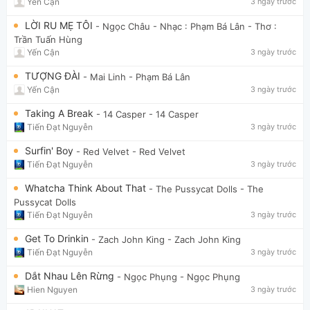
Yến Cận
3 ngày trước
LỜI RU MẸ TÔI
- Ngọc Châu
- Nhạc : Phạm Bá Lân - Thơ :
Trần Tuấn Hùng
Yến Cận
3 ngày trước
TƯỢNG ĐÀI
- Mai Linh
- Phạm Bá Lân
Yến Cận
3 ngày trước
Taking A Break
- 14 Casper
- 14 Casper
Tiến Đạt Nguyễn
3 ngày trước
Surfin' Boy
- Red Velvet
- Red Velvet
Tiến Đạt Nguyễn
3 ngày trước
Whatcha Think About That
- The Pussycat Dolls
- The
Pussycat Dolls
Tiến Đạt Nguyễn
3 ngày trước
Get To Drinkin
- Zach John King
- Zach John King
Tiến Đạt Nguyễn
3 ngày trước
Dắt Nhau Lên Rừng
- Ngọc Phụng
- Ngọc Phụng
Hien Nguyen
3 ngày trước