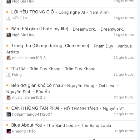
Ngô Gia Huy
1 ngày trước
LỜI YÊU TRONG GIÓ
- Công nghệ AI
- Nam Vĩnh
Yến Cận
1 ngày trước
Bán thời gian (I hate my life)
- Dreamwork.
- Dreamwork.
Ngô Gia Huy
1 ngày trước
Trung thu (Oh my darling, Clementine)
- Phạm Duy
- Various
Artists
musiclistener103_5
22 giờ trước
thu tha
- Trần Duy Khang
- Trần Duy Khang
Đăng
22 giờ trước
Bên đời gian khó có nhau
- Nguyên Hùng - Oai Levo
-
Nguyên Định - Bửu Ấn
musiclistener103_5
21 giờ trước
CÁNH HỒNG TÀN PHAI
- HỒ THANH TĂNG
- Nguyễn Vĩ
hothanhtang04112004
21 giờ trước
Blue About You
- The Band Loula
- The Band Loula
Phương Thảo
17 giờ trước