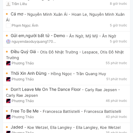
Trần Liêu
8 giờ trước
Cá mơ
- Nguyễn Minh Xuân Ái
- Hoan Le, Nguyễn Minh Xuân
Ái
Phạm Ngọc Ánh
5 giờ trước
Gửi em,người bất tử - Demo
- Ân Ngờ, Mỹ Mỹ
- Ân Ngờ
nguyendaoduyquang17021
5 giờ trước
Điều Quý Giá
- Otis Đỗ Nhật Trường
- Lespace, Otis Đỗ Nhật
Trường
Phương Thảo
55 phút trước
Thôi Xin Anh Đừng
- Hồng Ngọc
- Trần Quang Huy
Phương Thảo
51 phút trước
Don’t Leave Me On The Dance Floor
- Carly Rae Jepsen
-
Carly Rae Jepsen
Phương Thảo
46 phút trước
Free To Be Me
- Francesca Battistelli
- Francesca Battistelli
Phương Thảo
40 phút trước
Jaded
- Koe Wetzel, Ella Langley
- Ella Langley, Koe Wetzel
Phương Thảo
35 phút trước