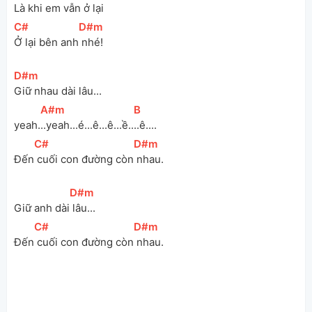
Là
 khi em vẫn ở 
lại
[
C#
]
[
D#m
]
Ở lại bên anh
 nhé!
[
D#m
]
Giữ nhau dài lâu... 
[
A#m
]
[
B
]
yeah.
..yeah...é...ê...ê...ề..
..ê....
[
C#
]
[
D#m
]
Đến
 cuối con đường còn
 nhau.
[
D#m
]
Giữ anh dài
 lâu...
[
C#
]
[
D#m
]
Đến
 cuối con đường còn
 nhau.