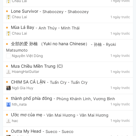
Chau Lai
1 ngày trước
Lone Survivor
- Shaboozey
- Shaboozey
Chau Lai
1 ngày trước
Mùa Lá Bay
- Anh Thúy
- Minh Thái
Chau Lai
1 ngày trước
全部的爱 孙楠 （Yuki no hana Chinese）
- 孙楠
- Ryoki
Matsumoto
Nguyễn Việt Dũng
1 ngày trước
Mưa Chiều Miền Trung (C)
HoangHaiGuitar
1 ngày trước
CHIM SA CÁ LẶN
- Tuấn Cry
- Tuấn Cry
Ngô Gia Huy
1 ngày trước
thành phố phía đông
- Phùng Khánh Linh, Vương Bình
hth_nata
1 ngày trước
Ước mơ của mẹ
- Văn Mai Hương
- Văn Mai Hương
hac
1 ngày trước
Outta My Head
- Sueco
- Sueco