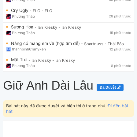
Cry Ugly
- FLO
- FLO
Phương Thảo
28 phút trước
Sương Hoa
- Ian Kresky
- Ian Kresky
Phương Thảo
15 phút trước
Nắng có mang em về (hợp âm dễ)
- Shartnuss
- Thái Bảo
thanhbinh61anyken
12 phút trước
Mặt Trời
- Ian Kresky
- Ian Kresky
Phương Thảo
8 phút trước
Giữ Anh Dài Lâu
Đã Duyệt
Bài hát này đã được duyệt và hiển thị ở trang chủ.
Đi đến bài
hát