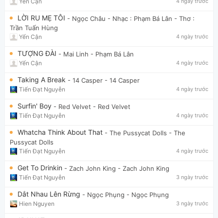
Yến Cận
4 ngày trước
LỜI RU MẸ TÔI
- Ngọc Châu
- Nhạc : Phạm Bá Lân - Thơ :
Trần Tuấn Hùng
Yến Cận
4 ngày trước
TƯỢNG ĐÀI
- Mai Linh
- Phạm Bá Lân
Yến Cận
4 ngày trước
Taking A Break
- 14 Casper
- 14 Casper
Tiến Đạt Nguyễn
4 ngày trước
Surfin' Boy
- Red Velvet
- Red Velvet
Tiến Đạt Nguyễn
4 ngày trước
Whatcha Think About That
- The Pussycat Dolls
- The
Pussycat Dolls
Tiến Đạt Nguyễn
4 ngày trước
Get To Drinkin
- Zach John King
- Zach John King
Tiến Đạt Nguyễn
3 ngày trước
Dắt Nhau Lên Rừng
- Ngọc Phụng
- Ngọc Phụng
Hien Nguyen
3 ngày trước