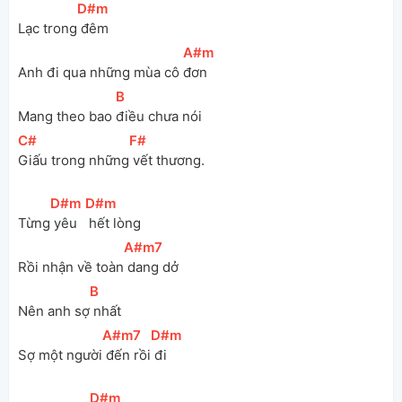
[
D#m
]
Lạc trong
 đêm 
[
A#m
]
Anh đi qua những mùa cô 
đơn
[
B
]
Mang theo bao 
điều chưa nói 
[
C#
]
[
F#
]
Giấu trong những
 vết thương.
[
D#m
]
[
D#m
]
Từng
 yêu
 hết lòng
[
A#m7
]
Rồi nhận về toàn
 dang dở
[
B
]
Nên anh sợ
 nhất 
[
A#m7
]
[
D#m
]
Sợ một người
 đến rồi
 đi
[
D#m
]