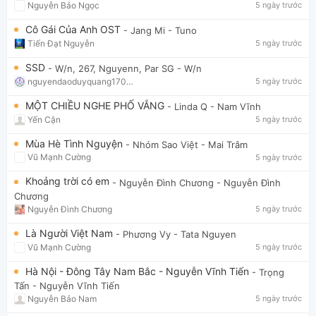
Nguyễn Bảo Ngọc
5 ngày trước
Cô Gái Của Anh OST
- Jang Mi
- Tuno
Tiến Đạt Nguyễn
5 ngày trước
SSD
- W/n, 267, Nguyenn, Par SG
- W/n
nguyendaoduyquang17021
5 ngày trước
MỘT CHIỀU NGHE PHỐ VẮNG
- Linda Q
- Nam Vĩnh
Yến Cận
5 ngày trước
Mùa Hè Tình Nguyện
- Nhóm Sao Việt
- Mai Trâm
Vũ Mạnh Cường
5 ngày trước
Khoảng trời có em
- Nguyễn Đình Chương
- Nguyễn Đình
Chương
Nguyễn Đình Chương
5 ngày trước
Là Người Việt Nam
- Phương Vy
- Tata Nguyen
Vũ Mạnh Cường
5 ngày trước
Hà Nội - Đông Tây Nam Bắc - Nguyễn Vĩnh Tiến
- Trọng
Tấn
- Nguyễn Vĩnh Tiến
Nguyễn Bảo Nam
5 ngày trước