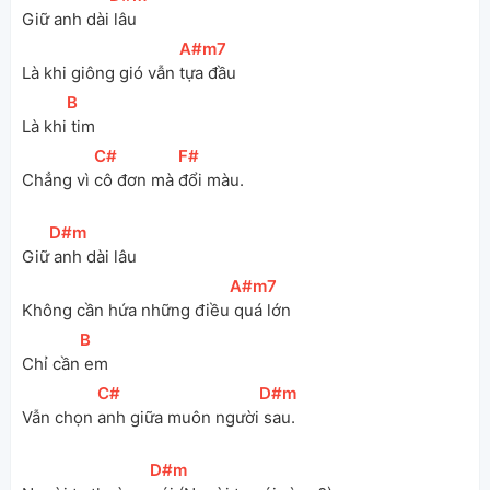
Giữ anh dài
 lâu
[
A#m7
]
Là khi giông gió vẫn 
tựa đầu
[
B
]
Là khi
 tim
[
C#
]
[
F#
]
Chẳng vì 
cô đơn mà 
đổi màu. 
[
D#m
]
Giữ
 anh dài lâu
[
A#m7
]
Không cần hứa những điều
 quá lớn
[
B
]
Chỉ cần
 em
[
C#
]
[
D#m
]
Vẫn chọn 
anh giữa muôn người
 sau. 
[
D#m
]