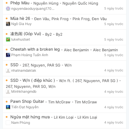
Phép Màu
- Nguyễn Hùng
- Nguyễn Quốc Hùng
nguyendaoduyquang17021
5 ngày trước
Mùa hè 26
- Đen Vâu, Pink Frog
- Pink Frog, Đen Vâu
Ngô Gia Huy
5 ngày trước
凑热闹 (Góp Vui)
- By2
- By2
lukehustset
5 ngày trước
Cheetah with a broken leg
- Alec Benjamin
- Alec Benjamin
Phạm Hoàng Tuấn Anh
5 ngày trước
SSD
- 267, Nguyen, PAR SG
- W/n
nhatnamdaklak
4 ngày trước
SSD - W/n ( điệp khúc )
- W/n ft. ( 267, Nguyenn, PAR SG )
-
267, Nguyenn, PAR SG, W/n
Minhkhangmdb
4 ngày trước
Pawn Shop Guitar
- Tim McGraw
- Tim McGraw
Tiến Đạt Nguyễn
4 ngày trước
Ngửa mặt hứng mưa
- Lil Kim Loại
- Lil Kim Loại
Nam Phùng
4 ngày trước