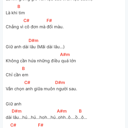
[
B
]
Là khi
 tim
[
C#
]
[
F#
]
Chẳng vì
 cô đơn mà 
đổi màu.
[
D#m
]
Giữ anh dài
 lâu (Mãi dài lâu...)
[
A#m
]
Không cần hứa những điều
 quá lớn
[
B
]
Chỉ cần 
em
[
C#
]
[
D#m
]
Vẫn chọn
 anh giữa muôn
 người sau.
Giữ anh 
[
D#m
]
[
A#m
]
[
B
]
dài
 lâu...hú...hú...hoh...hú.
.ohh..ô....ồ.
..ô...
[
C#
]
[
F#
]