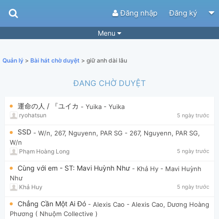
Đăng nhập
Đăng ký
Menu
Bài hát
Guitar Tabs
Quản lý
>
Bài hát chờ duyệt
> giữ anh dài lâu
Playlist
Hợp âm
ĐANG CHỜ DUYỆT
Điệu bài hát
Thể loại
運命の人 / 『ユイカ
- Yuika
- Yuika
Tìm theo hợp âm
Tải ứng dụng
ryohatsun
5 ngày trước
Yêu cầu hợp âm
Thành Viên
SSD
- W/n, 267, Nguyenn, PAR SG
- 267, Nguyenn, PAR SG,
W/n
Khóa học
Quản lý
98
Phạm Hoàng Long
5 ngày trước
Tắt quảng cáo
Cùng với em - ST: Mavi Huỳnh Như
- Khả Hy
- Mavi Huỳnh
Như
Khả Huy
5 ngày trước
Chẳng Cần Một Ai Đó
- Alexis Cao
- Alexis Cao, Dương Hoàng
Phương ( Nhuộm Collective )