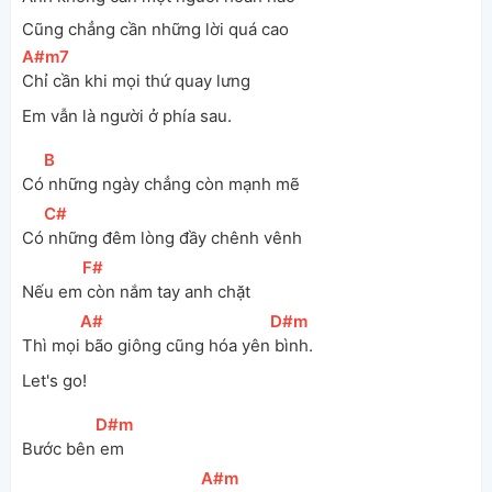
Cũng chẳng cần những lời quá cao
[
A#m7
]
Chỉ cần khi mọi thứ quay lưng
Em vẫn là người ở phía sau.
[
B
]
Có
 những ngày chẳng còn mạnh mẽ 
[
C#
]
Có
 những đêm lòng đầy chênh vênh
[
F#
]
Nếu em
 còn nắm tay anh chặt 
[
A#
]
[
D#m
]
Thì mọi
 bão giông cũng hóa yên
 bình. 
Let's go!
[
D#m
]
Bước bên
 em
[
A#m
]