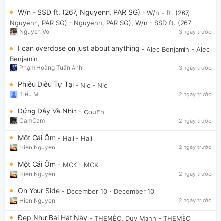
W/n - SSD ft. (267, Nguyenn, PAR SG)
- W/n - ft. (267,
Nguyenn, PAR SG)
- Nguyenn, PAR SG), W/n - SSD ft. (267
Nguyen Vo
3 ngày trước
I can overdose on just about anything
- Alec Benjamin
- Alec
Benjamin
Phạm Hoàng Tuấn Anh
3 ngày trước
Phiêu Diêu Tự Tại
- Nic
- Nic
Tiểu Mi
2 ngày trước
Đứng Đây Và Nhìn
- CouEn
CamCam
2 ngày trước
Một Cái Ôm
- Hali
- Hali
Hien Nguyen
2 ngày trước
Một Cái Ôm
- MCK
- MCK
Hien Nguyen
2 ngày trước
On Your Side
- December 10
- December 10
Hien Nguyen
2 ngày trước
Đẹp Như Bài Hát Này
- THEMÈO, Duy Mạnh
- THEMÈO