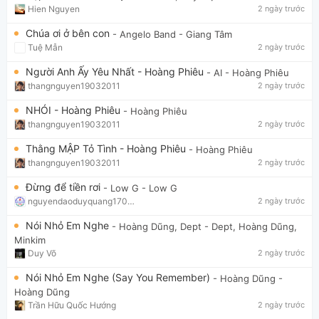
Hien Nguyen
2 ngày trước
Chúa ơi ở bên con
- Angelo Band
- Giang Tâm
Tuệ Mẫn
2 ngày trước
Người Anh Ấy Yêu Nhất - Hoàng Phiêu
- AI
- Hoàng Phiêu
thangnguyen19032011
2 ngày trước
NHÓI - Hoàng Phiêu
- Hoàng Phiêu
thangnguyen19032011
2 ngày trước
Thằng MẬP Tỏ Tình - Hoàng Phiêu
- Hoàng Phiêu
thangnguyen19032011
2 ngày trước
Đừng để tiền rơi
- Low G
- Low G
nguyendaoduyquang17021
2 ngày trước
Nói Nhỏ Em Nghe
- Hoàng Dũng, Dept
- Dept, Hoàng Dũng,
Minkim
Duy Võ
2 ngày trước
Nói Nhỏ Em Nghe (Say You Remember)
- Hoàng Dũng
-
Hoàng Dũng
Trần Hữu Quốc Hướng
2 ngày trước