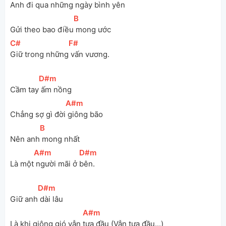
Anh đi qua những ngày
 bình yên
[
B
]
Gửi theo bao điều
 mong ước
[
C#
]
[
F#
]
Giữ trong những
 vấn vương.
[
D#m
]
Cầm tay
 ấm nồng
[
A#m
]
Chẳng sợ gì đời
 giông bão
[
B
]
Nên anh
 mong nhất
[
A#m
]
[
D#m
]
Là một
 người mãi ở 
bên.
[
D#m
]
Giữ anh
 dài lâu
[
A#m
]
Là khi giông gió vẫn 
tựa đầu (Vẫn tựa đầu...)