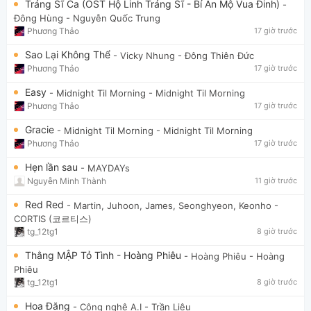
Tráng Sĩ Ca (OST Hộ Linh Tráng Sĩ - Bí Ẩn Mộ Vua Đinh)
-
Đông Hùng
- Nguyễn Quốc Trung
Phương Thảo
17 giờ trước
Sao Lại Không Thể
- Vicky Nhung
- Đông Thiên Đức
Phương Thảo
17 giờ trước
Easy
- Midnight Til Morning
- Midnight Til Morning
Phương Thảo
17 giờ trước
Gracie
- Midnight Til Morning
- Midnight Til Morning
Phương Thảo
17 giờ trước
Hẹn lần sau
- MAYDAYs
Nguyễn Minh Thành
11 giờ trước
Red Red
- Martin, Juhoon, James, Seonghyeon, Keonho
-
CORTIS (코르티스)
tg_12tg1
8 giờ trước
Thằng MẬP Tỏ Tình - Hoàng Phiêu
- Hoàng Phiêu
- Hoàng
Phiêu
tg_12tg1
8 giờ trước
Hoa Đăng
- Công nghệ A.I
- Trần Liêu