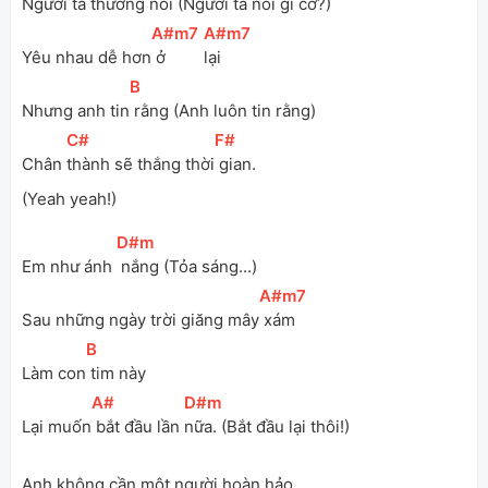
Người ta thường 
nói (Người ta nói gì cơ?)
[
A#m7
]
[
A#m7
]
Yêu nhau dễ hơn
 ở 
lại
[
B
]
Nhưng anh tin
 rằng (Anh luôn tin rằng)
[
C#
]
[
F#
]
Chân 
thành sẽ thắng thời
 gian. 
(Yeah yeah!)
[
D#m
]
Em như ánh 
 nắng (Tỏa sáng...)
[
A#m7
]
Sau những ngày trời giăng mây
 xám
[
B
]
Làm con
 tim này
[
A#
]
[
D#m
]
Lại muốn
 bắt đầu lần 
nữa. (Bắt đầu lại thôi!)
Anh không cần một người hoàn hảo