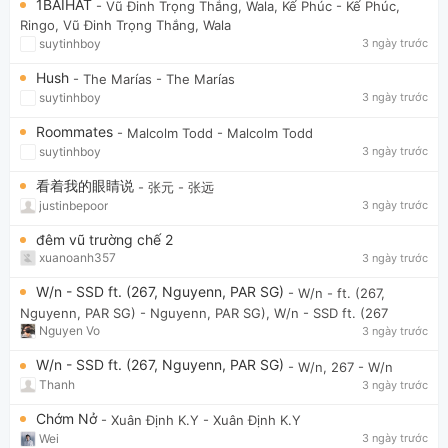
1BAIHAT
- Vũ Đinh Trọng Thắng, Wala, Kế Phúc
- Kế Phúc,
Ringo, Vũ Đinh Trọng Thắng, Wala
suytinhboy
3 ngày trước
Hush
- The Marías
- The Marías
suytinhboy
3 ngày trước
Roommates
- Malcolm Todd
- Malcolm Todd
suytinhboy
3 ngày trước
看着我的眼睛说
- 张元
- 张远
justinbepoor
3 ngày trước
đêm vũ trường chế 2
xuanoanh357
3 ngày trước
W/n - SSD ft. (267, Nguyenn, PAR SG)
- W/n - ft. (267,
Nguyenn, PAR SG)
- Nguyenn, PAR SG), W/n - SSD ft. (267
Nguyen Vo
3 ngày trước
W/n - SSD ft. (267, Nguyenn, PAR SG)
- W/n, 267
- W/n
Thanh
3 ngày trước
Chớm Nở
- Xuân Định K.Y
- Xuân Định K.Y
Wei
3 ngày trước