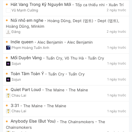
Hát Vang Trong Kỷ Nguyên Mới
- Tốp ca thiếu nhi
- Xuân Trí
Vũ Mạnh Cường
2 ngày trước
Nói nhỏ em nghe
- Hoàng Dũng, Dept (뎁트)
- Dept (뎁트),
Hoàng Dũng, Minkim
Đăng
2 ngày trước
Indie queen
- Alec Benjamin
- Alec Benjamin
Phạm Hoàng Tuấn Anh
1 ngày trước
Mối Duyên Vàng
- Tuấn Cry, Võ Thu Hà
- Tuấn Cry
Sojun
1 ngày trước
Toàn Tâm Toàn Ý
- Tuấn Cry
- Tuấn Cry
Sojun
1 ngày trước
Quiet Part Loud
- The Maine
- The Maine
Chau Lai
1 ngày trước
3:31
- The Maine
- The Maine
Chau Lai
1 ngày trước
Anybody Else (But You)
- The Chainsmokers
- The
Chainsmokers