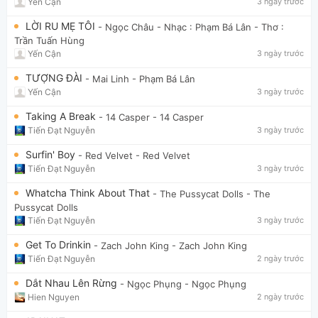
Yến Cận
3 ngày trước
LỜI RU MẸ TÔI
- Ngọc Châu
- Nhạc : Phạm Bá Lân - Thơ :
Trần Tuấn Hùng
Yến Cận
3 ngày trước
TƯỢNG ĐÀI
- Mai Linh
- Phạm Bá Lân
Yến Cận
3 ngày trước
Taking A Break
- 14 Casper
- 14 Casper
Tiến Đạt Nguyễn
3 ngày trước
Surfin' Boy
- Red Velvet
- Red Velvet
Tiến Đạt Nguyễn
3 ngày trước
Whatcha Think About That
- The Pussycat Dolls
- The
Pussycat Dolls
Tiến Đạt Nguyễn
3 ngày trước
Get To Drinkin
- Zach John King
- Zach John King
Tiến Đạt Nguyễn
2 ngày trước
Dắt Nhau Lên Rừng
- Ngọc Phụng
- Ngọc Phụng
Hien Nguyen
2 ngày trước