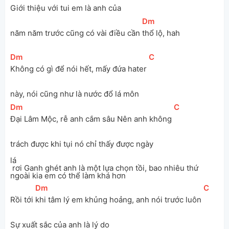
Giới thiệu với tui em là anh của 
[
Dm
]
năm năm trước cũng có vài điều cần 
thổ lộ, hah
[
Dm
]
[
C
]
Không có gì để nói hết, mấy đứa hater 
này, nói cũng như là nước đổ lá môn
[
Dm
]
[
C
]
Đại Lâm Mộc, rễ anh cắm sâu Nên anh không 
trách được khi tụi nó chỉ thấy được ngày 
lá
 rơi Ganh ghét anh là một lựa chọn tồi, bao nhiêu thứ 
ngoài kia em có thể làm khá hơn
[
Dm
]
[
C
]
Rồi tới 
khi tâm lý em khủng hoảng, anh nói trước luôn 
Sự xuất sắc của anh là lý do