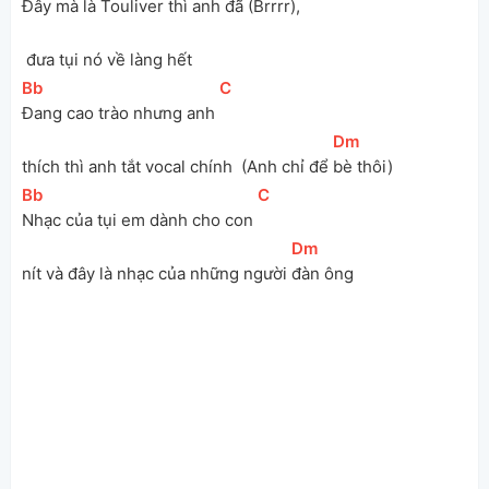
Đây mà là Touliver thì 
anh đã (Brrrr),
 đưa tụi nó về làng hết
[
Bb
]
[
C
]
Đang cao trào nhưng anh 
[
Dm
]
thích thì anh tắt vocal chính  (Anh chỉ để 
bè thôi)
[
Bb
]
[
C
]
Nhạc của tụi em dành cho con 
[
Dm
]
nít và đây là nhạc của những người 
đàn ông