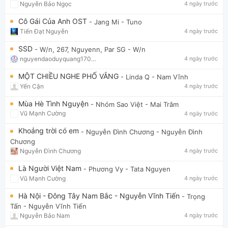
Nguyễn Bảo Ngọc
4 ngày trước
Cô Gái Của Anh OST
- Jang Mi
- Tuno
Tiến Đạt Nguyễn
4 ngày trước
SSD
- W/n, 267, Nguyenn, Par SG
- W/n
nguyendaoduyquang17021
4 ngày trước
MỘT CHIỀU NGHE PHỐ VẮNG
- Linda Q
- Nam Vĩnh
Yến Cận
4 ngày trước
Mùa Hè Tình Nguyện
- Nhóm Sao Việt
- Mai Trâm
Vũ Mạnh Cường
4 ngày trước
Khoảng trời có em
- Nguyễn Đình Chương
- Nguyễn Đình
Chương
Nguyễn Đình Chương
4 ngày trước
Là Người Việt Nam
- Phương Vy
- Tata Nguyen
Vũ Mạnh Cường
4 ngày trước
Hà Nội - Đông Tây Nam Bắc - Nguyễn Vĩnh Tiến
- Trọng
Tấn
- Nguyễn Vĩnh Tiến
Nguyễn Bảo Nam
4 ngày trước