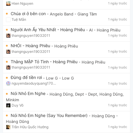
Hien Nguyen
1 ngày trước
Chúa ơi ở bên con
- Angelo Band
- Giang Tâm
Tuệ Mẫn
1 ngày trước
Người Anh Ấy Yêu Nhất - Hoàng Phiêu
- AI
- Hoàng Phiêu
thangnguyen19032011
1 ngày trước
NHÓI - Hoàng Phiêu
- Hoàng Phiêu
thangnguyen19032011
1 ngày trước
Thằng MẬP Tỏ Tình - Hoàng Phiêu
- Hoàng Phiêu
thangnguyen19032011
1 ngày trước
Đừng để tiền rơi
- Low G
- Low G
nguyendaoduyquang17021
1 ngày trước
Nói Nhỏ Em Nghe
- Hoàng Dũng, Dept
- Dept, Hoàng Dũng,
Minkim
Duy Võ
1 ngày trước
Nói Nhỏ Em Nghe (Say You Remember)
- Hoàng Dũng
-
Hoàng Dũng
Trần Hữu Quốc Hướng
1 ngày trước