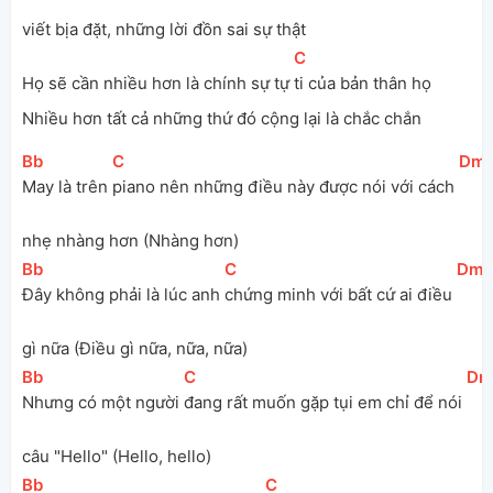
viết bịa đặt, những lời đồn sai sự thật
[
C
]
Họ sẽ cần nhiều hơn là chính sự tự 
ti của bản thân họ
Nhiều hơn tất cả những thứ đó cộng lại là chắc chắn
[
Bb
]
[
C
]
[
Dm
May là trên 
piano nên những điều này được nói với cách 
nhẹ nhàng hơn (Nhàng hơn)
[
Bb
]
[
C
]
[
Dm
Đây không phải là lúc anh 
chứng minh với bất cứ ai điều 
gì nữa (Điều gì nữa, nữa, nữa)
[
Bb
]
[
C
]
[
Dm
Nhưng có một người 
đang rất muốn gặp tụi em chỉ để nói 
câu "Hello" (Hello, hello)
[
Bb
]
[
C
]