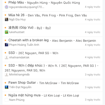
Phép Màu
- Nguyễn Hùng
- Nguyễn Quốc Hùng
nguyendaoduyquang17021
4 ngày trước
Mùa hè 26
- Đen Vâu, Pink Frog
- Pink Frog, Đen Vâu
Ngô Gia Huy
4 ngày trước
凑热闹 (Góp Vui)
- By2
- By2
lukehustset
4 ngày trước
Cheetah with a broken leg
- Alec Benjamin
- Alec Benjamin
Phạm Hoàng Tuấn Anh
4 ngày trước
SSD
- 267, Nguyen, PAR SG
- W/n
nhatnamdaklak
4 ngày trước
SSD - W/n ( điệp khúc )
- W/n ft. ( 267, Nguyenn, PAR SG )
-
267, Nguyenn, PAR SG, W/n
Minhkhangmdb
3 ngày trước
Pawn Shop Guitar
- Tim McGraw
- Tim McGraw
Tiến Đạt Nguyễn
3 ngày trước
Ngửa mặt hứng mưa
- Lil Kim Loại
- Lil Kim Loại
Nam Phùng
3 ngày trước