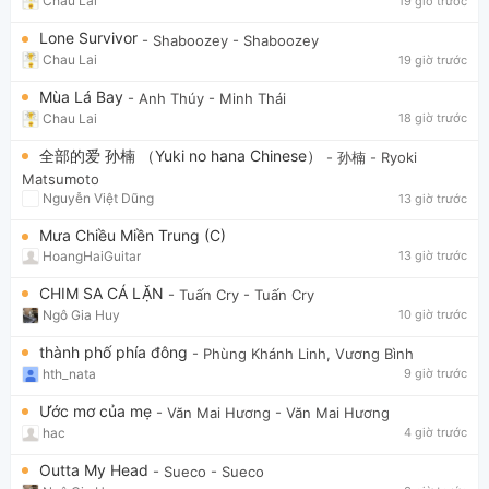
Chau Lai
19 giờ trước
Lone Survivor
- Shaboozey
- Shaboozey
Chau Lai
19 giờ trước
Mùa Lá Bay
- Anh Thúy
- Minh Thái
Chau Lai
18 giờ trước
全部的爱 孙楠 （Yuki no hana Chinese）
- 孙楠
- Ryoki
Matsumoto
Nguyễn Việt Dũng
13 giờ trước
Mưa Chiều Miền Trung (C)
HoangHaiGuitar
13 giờ trước
CHIM SA CÁ LẶN
- Tuấn Cry
- Tuấn Cry
Ngô Gia Huy
10 giờ trước
thành phố phía đông
- Phùng Khánh Linh, Vương Bình
hth_nata
9 giờ trước
Ước mơ của mẹ
- Văn Mai Hương
- Văn Mai Hương
hac
4 giờ trước
Outta My Head
- Sueco
- Sueco