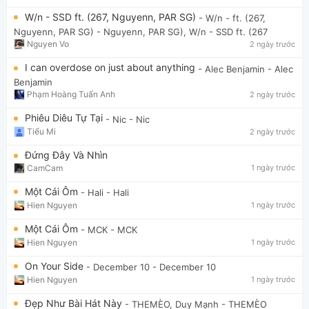
W/n - SSD ft. (267, Nguyenn, PAR SG)
- W/n - ft. (267,
Nguyenn, PAR SG)
- Nguyenn, PAR SG), W/n - SSD ft. (267
Nguyen Vo
2 ngày trước
I can overdose on just about anything
- Alec Benjamin
- Alec
Benjamin
Phạm Hoàng Tuấn Anh
2 ngày trước
Phiêu Diêu Tự Tại
- Nic
- Nic
Tiểu Mi
2 ngày trước
Đứng Đây Và Nhìn
CamCam
1 ngày trước
Một Cái Ôm
- Hali
- Hali
Hien Nguyen
1 ngày trước
Một Cái Ôm
- MCK
- MCK
Hien Nguyen
1 ngày trước
On Your Side
- December 10
- December 10
Hien Nguyen
1 ngày trước
Đẹp Như Bài Hát Này
- THEMÈO, Duy Mạnh
- THEMÈO