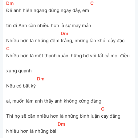
[
Dm
]
[
C
]
Để anh hiên ngang đứng ngay đây, em 
tin đi Anh cần nhiều hơn là sự may mắn
[
Dm
]
Nhiều hơn là những đêm 
trắng, những làn khói dày đặc
[
C
]
Nhiều hơn là một thanh xuân, hững hờ với tất cả mọi điều 
xung quanh
[
Dm
]
Nếu có bất kỳ 
ai, muốn làm anh thấy anh không xứng đáng
[
C
]
Thì họ sẽ cần nhiều hơn là những bình luận 
cay đắng
[
Dm
]
Nhiều hơn là những bài 