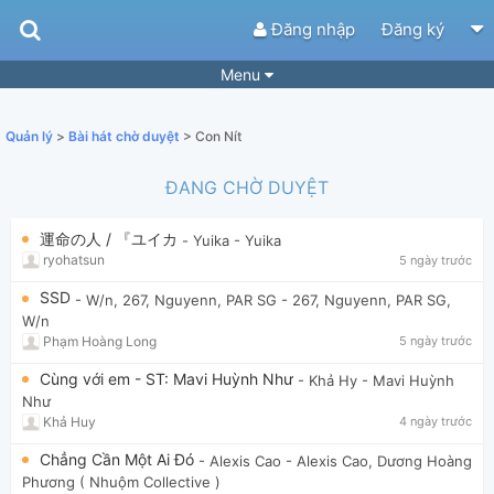
Đăng nhập
Đăng ký
Menu
Bài hát
Guitar Tabs
Quản lý
>
Bài hát chờ duyệt
> Con Nít
Playlist
Hợp âm
ĐANG CHỜ DUYỆT
Điệu bài hát
Thể loại
運命の人 / 『ユイカ
- Yuika
- Yuika
Tìm theo hợp âm
Tải ứng dụng
ryohatsun
5 ngày trước
Yêu cầu hợp âm
Thành Viên
SSD
- W/n, 267, Nguyenn, PAR SG
- 267, Nguyenn, PAR SG,
W/n
Khóa học
Quản lý
76
Phạm Hoàng Long
5 ngày trước
Tắt quảng cáo
Cùng với em - ST: Mavi Huỳnh Như
- Khả Hy
- Mavi Huỳnh
Như
Khả Huy
4 ngày trước
Chẳng Cần Một Ai Đó
- Alexis Cao
- Alexis Cao, Dương Hoàng
Phương ( Nhuộm Collective )