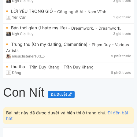
Ngô Gia Huy
3 giờ trước
LỜI YÊU TRONG GIÓ
- Công nghệ AI
- Nam Vĩnh
Yến Cận
3 giờ trước
Bán thời gian (I hate my life)
- Dreamwork.
- Dreamwork.
Ngô Gia Huy
3 giờ trước
Trung thu (Oh my darling, Clementine)
- Phạm Duy
- Various
Artists
musiclistener103_5
9 phút trước
thu tha
- Trần Duy Khang
- Trần Duy Khang
Đăng
8 phút trước
Con Nít
Đã Duyệt
Bài hát này đã được duyệt và hiển thị ở trang chủ.
Đi đến bài
hát