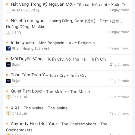
Hát Vang Trong Kỷ Nguyên Mới
- Tốp ca thiếu nhi
- Xuân Trí
Vũ Mạnh Cường
1 ngày trước
Nói nhỏ em nghe
- Hoàng Dũng, Dept (뎁트)
- Dept (뎁트),
Hoàng Dũng, Minkim
Đăng
1 ngày trước
Indie queen
- Alec Benjamin
- Alec Benjamin
Phạm Hoàng Tuấn Anh
1 ngày trước
Mối Duyên Vàng
- Tuấn Cry, Võ Thu Hà
- Tuấn Cry
Sojun
21 giờ trước
Toàn Tâm Toàn Ý
- Tuấn Cry
- Tuấn Cry
Sojun
20 giờ trước
Quiet Part Loud
- The Maine
- The Maine
Chau Lai
19 giờ trước
3:31
- The Maine
- The Maine
Chau Lai
19 giờ trước
Anybody Else (But You)
- The Chainsmokers
- The
Chainsmokers