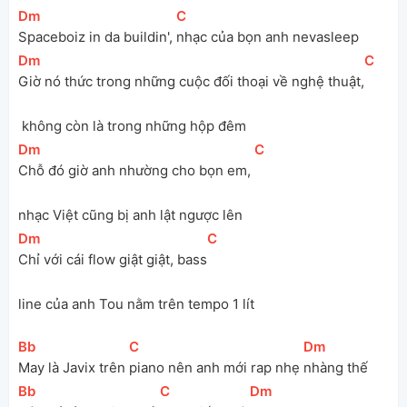
[
Dm
]
[
C
]
Spaceboiz in da buildin', 
nhạc của bọn anh nevasleep
[
Dm
]
[
C
]
Giờ nó thức trong những cuộc đối thoại về nghệ thuật,
 không còn là trong những hộp đêm
[
Dm
]
[
C
]
Chỗ đó giờ anh nhường cho bọn em, 
nhạc Việt cũng bị anh lật ngược lên
[
Dm
]
[
C
]
Chỉ với cái flow giật giật, bass
line của anh Tou nằm trên tempo 1 lít
[
Bb
]
[
C
]
[
Dm
]
May là Javix trên 
piano nên anh mới rap nhẹ 
nhàng thế
[
Bb
]
[
C
]
[
Dm
]