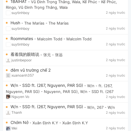
1BAIHAT
- Vũ Đinh Trọng Thắng, Wala, Kế Phúc
- Kế Phúc,
Ringo, Vũ Đinh Trọng Thắng, Wala
suytinhboy
2 ngày trước
Hush
- The Marías
- The Marías
suytinhboy
2 ngày trước
Roommates
- Malcolm Todd
- Malcolm Todd
suytinhboy
2 ngày trước
看着我的眼睛说
- 张元
- 张远
justinbepoor
2 ngày trước
đêm vũ trường chế 2
xuanoanh357
2 ngày trước
W/n - SSD ft. (267, Nguyenn, PAR SG)
- W/n - ft. (267,
Nguyenn, PAR SG)
- Nguyenn, PAR SG), W/n - SSD ft. (267
Nguyen Vo
2 ngày trước
W/n - SSD ft. (267, Nguyenn, PAR SG)
- W/n, 267
- W/n
Thanh
2 ngày trước
Chớm Nở
- Xuân Định K.Y
- Xuân Định K.Y
Wei
2 ngày trước