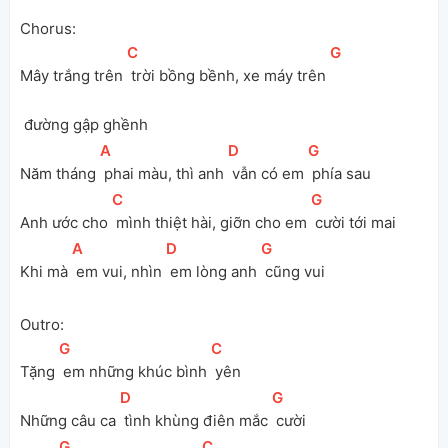
Chorus:
[
C
]
[
G
]
Mây trắng trên 
 trời bồng bềnh, xe máy trên 
 đường gập ghềnh
[
A
]
[
D
]
[
G
]
Năm tháng 
 phai màu, thì anh 
 vẫn có em 
 phía sau
[
C
]
[
G
]
Anh ước cho 
 mình thiệt hài, giỡn cho em 
 cười tới mai
[
A
]
[
D
]
[
G
]
Khi mà 
 em vui, nhìn 
 em lòng anh 
 cũng vui
Outro:
[
G
]
[
C
]
Tặng 
 em những khúc bình 
 yên
[
D
]
[
G
]
Những câu ca 
 tình khùng điên mắc 
 cười
[
G
]
[
C
]