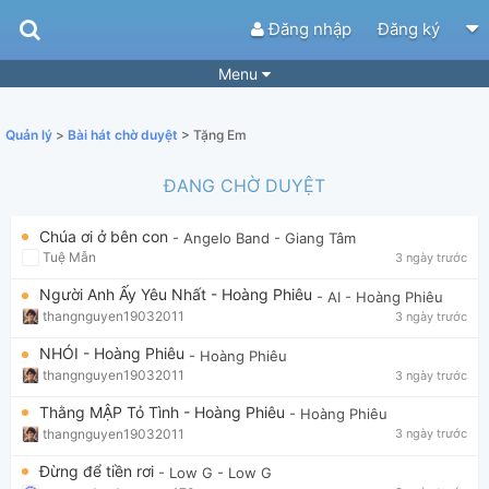
Đăng nhập
Đăng ký
Menu
Bài hát
Guitar Tabs
Quản lý
>
Bài hát chờ duyệt
> Tặng Em
Playlist
Hợp âm
ĐANG CHỜ DUYỆT
Điệu bài hát
Thể loại
Chúa ơi ở bên con
- Angelo Band
- Giang Tâm
Tìm theo hợp âm
Tải ứng dụng
Tuệ Mẫn
3 ngày trước
Yêu cầu hợp âm
Thành Viên
Người Anh Ấy Yêu Nhất - Hoàng Phiêu
- AI
- Hoàng Phiêu
thangnguyen19032011
3 ngày trước
Khóa học
Quản lý
63
NHÓI - Hoàng Phiêu
- Hoàng Phiêu
Tắt quảng cáo
thangnguyen19032011
3 ngày trước
Thằng MẬP Tỏ Tình - Hoàng Phiêu
- Hoàng Phiêu
thangnguyen19032011
3 ngày trước
Đừng để tiền rơi
- Low G
- Low G