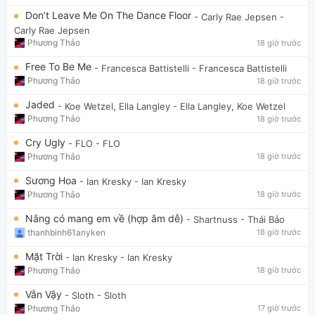
Don’t Leave Me On The Dance Floor
- Carly Rae Jepsen
-
Carly Rae Jepsen
Phương Thảo
18 giờ trước
Free To Be Me
- Francesca Battistelli
- Francesca Battistelli
Phương Thảo
18 giờ trước
Jaded
- Koe Wetzel, Ella Langley
- Ella Langley, Koe Wetzel
Phương Thảo
18 giờ trước
Cry Ugly
- FLO
- FLO
Phương Thảo
18 giờ trước
Sương Hoa
- Ian Kresky
- Ian Kresky
Phương Thảo
18 giờ trước
Nắng có mang em về (hợp âm dễ)
- Shartnuss
- Thái Bảo
thanhbinh61anyken
18 giờ trước
Mặt Trời
- Ian Kresky
- Ian Kresky
Phương Thảo
18 giờ trước
Vẫn Vậy
- Sloth
- Sloth
Phương Thảo
17 giờ trước