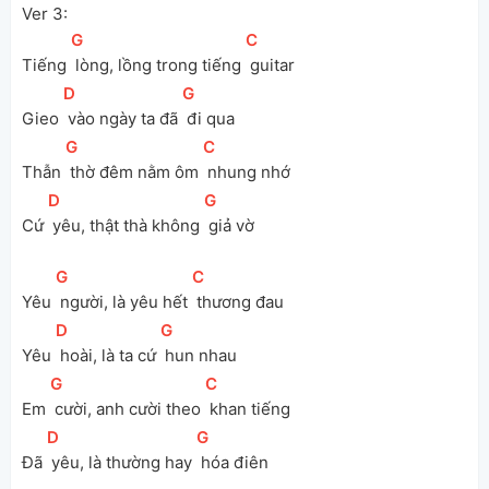
Ver 3:
[
G
]
[
C
]
Tiếng 
 lòng, lồng trong tiếng 
 guitar
[
D
]
[
G
]
Gieo 
 vào ngày ta đã 
 đi qua
[
G
]
[
C
]
Thẫn 
 thờ đêm nằm ôm 
 nhung nhớ
[
D
]
[
G
]
Cứ 
 yêu, thật thà không 
 giả vờ
[
G
]
[
C
]
Yêu 
 người, là yêu hết 
 thương đau
[
D
]
[
G
]
Yêu 
 hoài, là ta cứ 
 hun nhau
[
G
]
[
C
]
Em 
 cười, anh cười theo 
 khan tiếng
[
D
]
[
G
]
Đã 
 yêu, là thường hay 
 hóa điên