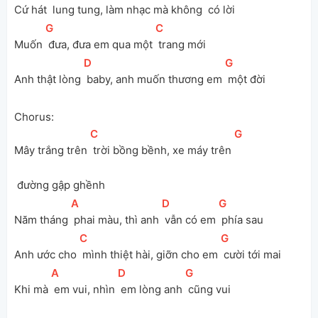
Cứ hát 
 lung tung, làm nhạc mà không 
 có lời
[
G
]
[
C
]
Muốn 
 đưa, đưa em qua một 
 trang mới
[
D
]
[
G
]
Anh thật lòng 
 baby, anh muốn thương em 
 một đời
Chorus:
[
C
]
[
G
]
Mây trắng trên 
 trời bồng bềnh, xe máy trên 
 đường gập ghềnh
[
A
]
[
D
]
[
G
]
Năm tháng 
 phai màu, thì anh 
 vẫn có em 
 phía sau
[
C
]
[
G
]
Anh ước cho 
 mình thiệt hài, giỡn cho em 
 cười tới mai
[
A
]
[
D
]
[
G
]
Khi mà 
 em vui, nhìn 
 em lòng anh 
 cũng vui