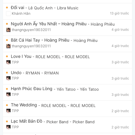
Đổi vai
- Lê Quốc Anh
- Libra Music
Khánh Hân
13 giờ trước
Người Anh Ấy Yêu Nhất – Hoàng Phiêu
- Hoàng Phiêu
thangnguyen19032011
4 giờ trước
Bắt Cá Hai Tay - Hoàng Phiêu
- Hoàng Phiêu
thangnguyen19032011
4 giờ trước
Love I You
- ROLE MODEL
- ROLE MODEL
TPP
3 giờ trước
Undo
- RYMAN
- RYMAN
TPP
3 giờ trước
Hạnh Phúc Đau Lòng
- Yến Tatoo
- Yến Tatoo
TPP
3 giờ trước
The Wedding
- ROLE MODEL
- ROLE MODEL
TPP
2 giờ trước
Lạc Mất Bản Đồ
- Picker Band
- Picker Band
TPP
2 giờ trước