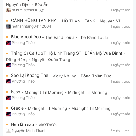
Nguyên Định - Bửu Ấn
musiclistener103_5
1 ngày trước
CÁNH HỒNG TÀN PHAI
- HỒ THANH TĂNG
- Nguyễn Vĩ
hothanhtang04112004
1 ngày trước
Blue About You
- The Band Loula
- The Band Loula
Phương Thảo
1 ngày trước
Tráng Sĩ Ca (OST Hộ Linh Tráng Sĩ - Bí Ẩn Mộ Vua Đinh)
-
Đông Hùng
- Nguyễn Quốc Trung
Phương Thảo
1 ngày trước
Sao Lại Không Thể
- Vicky Nhung
- Đông Thiên Đức
Phương Thảo
1 ngày trước
Easy
- Midnight Til Morning
- Midnight Til Morning
Phương Thảo
1 ngày trước
Gracie
- Midnight Til Morning
- Midnight Til Morning
Phương Thảo
1 ngày trước
Hẹn lần sau
- MAYDAYs
Nguyễn Minh Thành
1 ngày trước