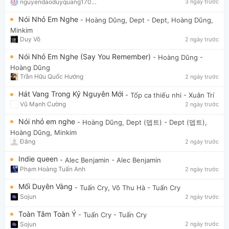
nguyendaoduyquang17021
3 ngày trước
Nói Nhỏ Em Nghe
- Hoàng Dũng, Dept
- Dept, Hoàng Dũng,
Minkim
Duy Võ
2 ngày trước
Nói Nhỏ Em Nghe (Say You Remember)
- Hoàng Dũng
-
Hoàng Dũng
Trần Hữu Quốc Hướng
2 ngày trước
Hát Vang Trong Kỷ Nguyên Mới
- Tốp ca thiếu nhi
- Xuân Trí
Vũ Mạnh Cường
2 ngày trước
Nói nhỏ em nghe
- Hoàng Dũng, Dept (뎁트)
- Dept (뎁트),
Hoàng Dũng, Minkim
Đăng
2 ngày trước
Indie queen
- Alec Benjamin
- Alec Benjamin
Phạm Hoàng Tuấn Anh
2 ngày trước
Mối Duyên Vàng
- Tuấn Cry, Võ Thu Hà
- Tuấn Cry
Sojun
2 ngày trước
Toàn Tâm Toàn Ý
- Tuấn Cry
- Tuấn Cry
Sojun
2 ngày trước