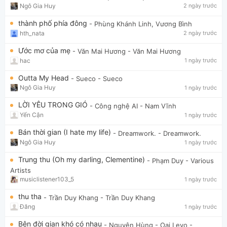
Ngô Gia Huy
2 ngày trước
thành phố phía đông
- Phùng Khánh Linh, Vương Bình
hth_nata
2 ngày trước
Ước mơ của mẹ
- Văn Mai Hương
- Văn Mai Hương
hac
1 ngày trước
Outta My Head
- Sueco
- Sueco
Ngô Gia Huy
1 ngày trước
LỜI YÊU TRONG GIÓ
- Công nghệ AI
- Nam Vĩnh
Yến Cận
1 ngày trước
Bán thời gian (I hate my life)
- Dreamwork.
- Dreamwork.
Ngô Gia Huy
1 ngày trước
Trung thu (Oh my darling, Clementine)
- Phạm Duy
- Various
Artists
musiclistener103_5
1 ngày trước
thu tha
- Trần Duy Khang
- Trần Duy Khang
Đăng
1 ngày trước
Bên đời gian khó có nhau
- Nguyên Hùng - Oai Levo
-