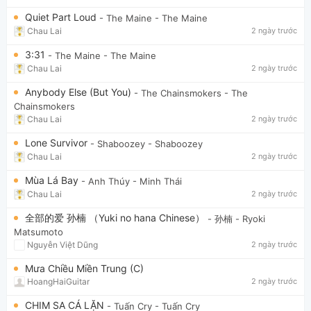
Quiet Part Loud
- The Maine
- The Maine
Chau Lai
2 ngày trước
3:31
- The Maine
- The Maine
Chau Lai
2 ngày trước
Anybody Else (But You)
- The Chainsmokers
- The
Chainsmokers
Chau Lai
2 ngày trước
Lone Survivor
- Shaboozey
- Shaboozey
Chau Lai
2 ngày trước
Mùa Lá Bay
- Anh Thúy
- Minh Thái
Chau Lai
2 ngày trước
全部的爱 孙楠 （Yuki no hana Chinese）
- 孙楠
- Ryoki
Matsumoto
Nguyễn Việt Dũng
2 ngày trước
Mưa Chiều Miền Trung (C)
HoangHaiGuitar
2 ngày trước
CHIM SA CÁ LẶN
- Tuấn Cry
- Tuấn Cry