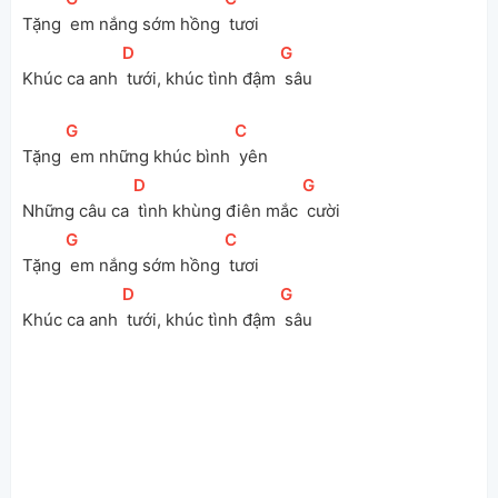
Tặng 
 em nắng sớm hồng 
 tươi
[
D
]
[
G
]
Khúc ca anh 
 tưới, khúc tình đậm 
 sâu
[
G
]
[
C
]
Tặng 
 em những khúc bình 
 yên
[
D
]
[
G
]
Những câu ca 
 tình khùng điên mắc 
 cười
[
G
]
[
C
]
Tặng 
 em nắng sớm hồng 
 tươi
[
D
]
[
G
]
Khúc ca anh 
 tưới, khúc tình đậm 
 sâu