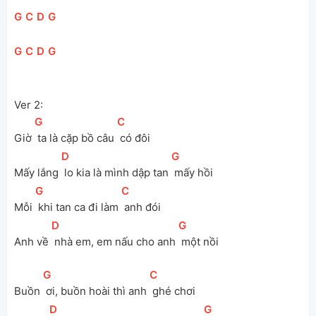
[
G
]
[
C
]
[
D
]
[
G
]
[
G
]
[
C
]
[
D
]
[
G
]
Ver 2:
[
G
]
[
C
]
Giờ 
 ta là cặp bồ câu 
 có đôi
[
D
]
[
G
]
Mấy lắng 
 lo kia là mình dập tan 
 mấy hồi
[
G
]
[
C
]
Mỗi 
 khi tan ca đi làm 
 anh đói
[
D
]
[
G
]
Anh về 
 nhà em, em nấu cho anh 
 một nồi
[
G
]
[
C
]
Buồn 
 ơi, buồn hoài thì anh 
 ghé chơi
[
D
]
[
G
]