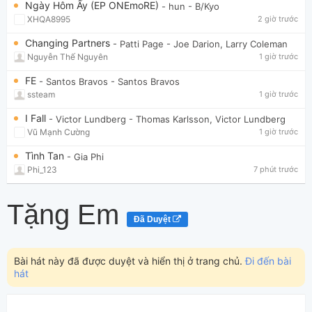
Ngày Hôm Ấy (EP ONEmoRE)
- hun
- B/Kyo
XHQA8995
2 giờ trước
Changing Partners
- Patti Page
- Joe Darion, Larry Coleman
Nguyễn Thế Nguyên
1 giờ trước
FE
- Santos Bravos
- Santos Bravos
ssteam
1 giờ trước
I Fall
- Victor Lundberg
- Thomas Karlsson, Victor Lundberg
Vũ Mạnh Cường
1 giờ trước
Tình Tan
- Gia Phi
Phi_123
7 phút trước
Tặng Em
Đã Duyệt
Bài hát này đã được duyệt và hiển thị ở trang chủ.
Đi đến bài
hát