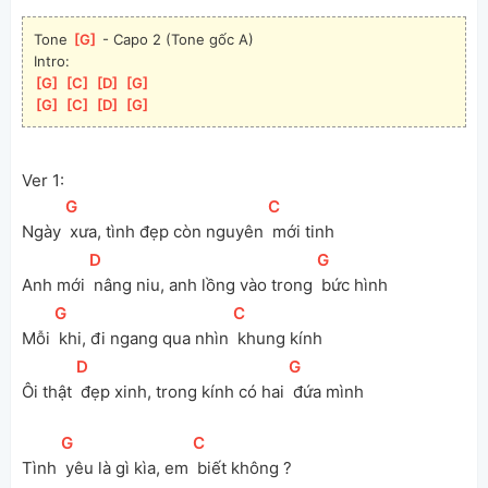
Tone 
[
G
]
 - Capo 2 (Tone gốc A)
Intro:
[
G
]
[
C
]
[
D
]
[
G
]
[
G
]
[
C
]
[
D
]
[
G
]
Ver 1:
[
G
]
[
C
]
Ngày 
 xưa, tình đẹp còn nguyên 
 mới tinh
[
D
]
[
G
]
Anh mới 
 nâng niu, anh lồng vào trong 
 bức hình
[
G
]
[
C
]
Mỗi 
 khi, đi ngang qua nhìn 
 khung kính
[
D
]
[
G
]
Ôi thật 
 đẹp xinh, trong kính có hai 
 đứa mình
[
G
]
[
C
]
Tình 
 yêu là gì kìa, em 
 biết không ?