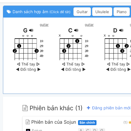
Danh sách hợp âm
Guitar
Ukulele
Piano
(Click để tắt)
guitar
guitar
G
C
D
◁
Thế tay
▷
◁
Thế tay
▷
◁
Thế tay
▷
◀
Đổi tông
▶
◀
Đổi tông
▶
◀
Đổi tông
▶
Phiên bản khác (1)
Đăng phiên bản mới
Phiên bản của Sojun
(1)
Bản chính
Sojun
A
C
D
G