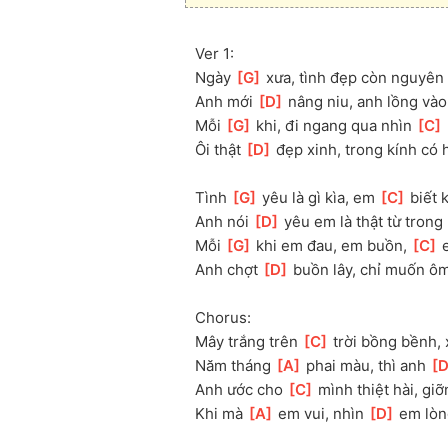
Ver 1:
Ngày 
[
G
]
 xưa, tình đẹp còn nguyên 
Anh mới 
[
D
]
 nâng niu, anh lồng vào
Mỗi 
[
G
]
 khi, đi ngang qua nhìn 
[
C
]
Ôi thật 
[
D
]
 đẹp xinh, trong kính có h
Tình 
[
G
]
 yêu là gì kìa, em 
[
C
]
 biết 
Anh nói 
[
D
]
 yêu em là thật từ trong 
Mỗi 
[
G
]
 khi em đau, em buồn, 
[
C
]
 
Anh chợt 
[
D
]
 buồn lây, chỉ muốn ô
Chorus:
Mây trắng trên 
[
C
]
 trời bồng bềnh, 
Năm tháng 
[
A
]
 phai màu, thì anh 
[
Anh ước cho 
[
C
]
 mình thiệt hài, gi
Khi mà 
[
A
]
 em vui, nhìn 
[
D
]
 em lòn