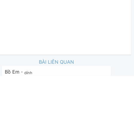
BÀI LIÊN QUAN
Bồ Em
-
dính
21,363
TieuQuaiLangThang
,
23 tháng 11, 2020
Tặng Em
-
dính
394
Sojun
,
19 tháng 05, 2026