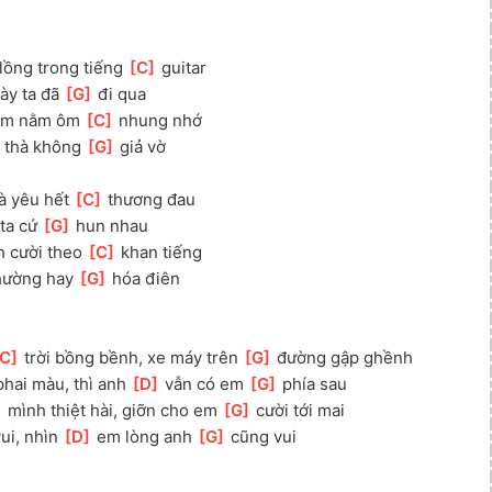
 lồng trong tiếng 
[
C
]
 guitar
ày ta đã 
[
G
]
 đi qua
êm nằm ôm 
[
C
]
 nhung nhớ
t thà không 
[
G
]
 giả vờ
là yêu hết 
[
C
]
 thương đau
 ta cứ 
[
G
]
 hun nhau
h cười theo 
[
C
]
 khan tiếng
thường hay 
[
G
]
 hóa điên
C
]
 trời bồng bềnh, xe máy trên 
[
G
]
 đường gập ghềnh
phai màu, thì anh 
[
D
]
 vẫn có em 
[
G
]
 phía sau
]
 mình thiệt hài, giỡn cho em 
[
G
]
 cười tới mai
ui, nhìn 
[
D
]
 em lòng anh 
[
G
]
 cũng vui