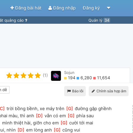
Đăng bài hát
Đăng nhập
Đăng ký
ắt quảng cáo
Quản lý
34
Sojun
(1)
194
6,280
11,654
 dễ
Báo lỗi
Chỉnh sửa hợp âm
C
]
 trời bồng bềnh, xe máy trên 
[
G
]
 đường gập ghềnh
phai màu, thì anh 
[
D
]
 vẫn có em 
[
G
]
 phía sau
]
 mình thiệt hài, giỡn cho em 
[
G
]
 cười tới mai
ui, nhìn 
[
D
]
 em lòng anh 
[
G
]
 cũng vui