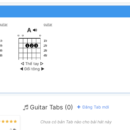
guitar
guitar
A
◁
Thế tay
▷
◀
Đổi tông
▶
Guitar Tabs (0)
Đăng Tab mới
Chưa có bản Tab nào cho bài hát này
0