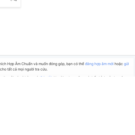
thích Hợp Âm Chuẩn và muốn đóng góp, bạn có thể
đăng hợp âm mới
hoặc
gửi
cho tất cả mọi người tra cứu.
 hoặc gửi góp ý bằng nút
Báo lỗi
. Ngoài ra bạn cũng có thể chỉnh sửa hợp âm
nút
Chỉnh sửa hợp âm
.
Tự động cuộn xuống sau
27
giây... [
TẮT TỰ ĐỘNG
]
Quản lý
394
Người đăng:
Sojun
(Dương Công Vủ đã duyệt)
Nhạc Trẻ
Yêu thích:
5