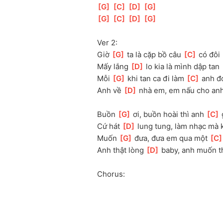
[
G
]
[
C
]
[
D
]
[
G
]
[
G
]
[
C
]
[
D
]
[
G
]
Ver 2:
Giờ 
[
G
]
 ta là cặp bồ câu 
[
C
]
 có đôi
Mấy lắng 
[
D
]
 lo kia là mình dập tan 
Mỗi 
[
G
]
 khi tan ca đi làm 
[
C
]
 anh đ
Anh về 
[
D
]
 nhà em, em nấu cho anh
Buồn 
[
G
]
 ơi, buồn hoài thì anh 
[
C
]
Cứ hát 
[
D
]
 lung tung, làm nhạc mà 
Muốn 
[
G
]
 đưa, đưa em qua một 
[
C
Anh thật lòng 
[
D
]
 baby, anh muốn 
Chorus: