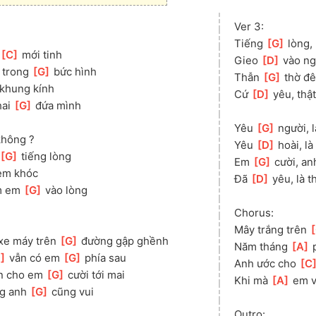
Ver 3:
Tiếng 
[
G
]
 lòng,
[
C
]
 mới tinh
Gieo 
[
D
]
 vào ng
 trong 
[
G
]
 bức hình
Thẫn 
[
G
]
 thờ đ
 khung kính
Cứ 
[
D
]
 yêu, thậ
ai 
[
G
]
 đứa mình
Yêu 
[
G
]
 người, 
không ?
Yêu 
[
D
]
 hoài, là
[
G
]
 tiếng lòng
Em 
[
G
]
 cười, an
em khóc
Đã 
[
D
]
 yêu, là 
m em 
[
G
]
 vào lòng
Chorus:
Mây trắng trên 
[
xe máy trên 
[
G
]
 đường gập ghềnh
Năm tháng 
[
A
]
 
D
]
 vẫn có em 
[
G
]
 phía sau
Anh ước cho 
[
C
ỡn cho em 
[
G
]
 cười tới mai
Khi mà 
[
A
]
 em v
g anh 
[
G
]
 cũng vui
Outro: