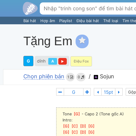
Bài hát
Hợp âm
Playlist
Điệu bài hát
Thể loại
Tìm th
Tặng Em
G
dính
A
Điệu Fox
Chọn phiên bản
/
Sojun
1
0
Gộp
Tone 
[
G
]
 - Capo 2 (Tone gốc A)
Intro:
[
G
]
[
C
]
[
D
]
[
G
]
[
G
]
[
C
]
[
D
]
[
G
]