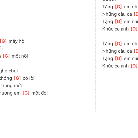
Tặng 
[
G
]
 em nh
Những câu ca 
[
Tặng 
[
G
]
 em nắ
Khúc ca anh 
[
D
[
G
]
 mấy hồi
Tặng 
[
G
]
 em nh
ói
Những câu ca 
[
 
[
G
]
 một nồi
Tặng 
[
G
]
 em nắ
Khúc ca anh 
[
D
 ghé chơi
không 
[
G
]
 có lời
]
 trang mới
thương em 
[
G
]
 một đời