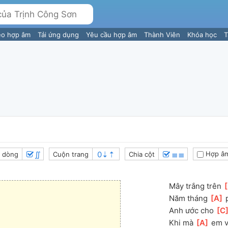
eo hợp âm
Tải ứng dụng
Yêu cầu hợp âm
Thành Viên
Khóa học
T
∬
≣≣
Hợp âm
 dòng
Cuộn trang
Chia cột
Mây trắng trên 
[
Năm tháng 
[
A
]
 
Anh ước cho 
[
C
Khi mà 
[
A
]
 em v