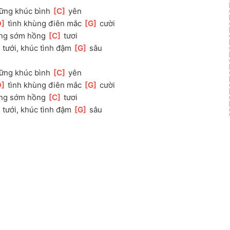
ững khúc bình 
[
C
]
 yên
D
]
 tình khùng điên mắc 
[
G
]
 cười
ng sớm hồng 
[
C
]
 tươi
]
 tưới, khúc tình đậm 
[
G
]
 sâu
ững khúc bình 
[
C
]
 yên
D
]
 tình khùng điên mắc 
[
G
]
 cười
ng sớm hồng 
[
C
]
 tươi
]
 tưới, khúc tình đậm 
[
G
]
 sâu