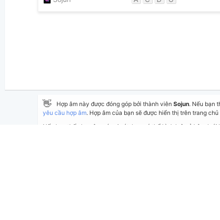
👋
Hợp âm này được đóng góp bởi thành viên
Sojun
. Nếu bạn 
yêu cầu hợp âm
. Hợp âm của bạn sẽ được hiển thị trên trang chủ 
Nếu bạn thấy hợp âm có sai sót, bạn có thể bình luận ở bên dưới
bài hát có sẵn và lưu thành phiên bản cá nhân bằng cách nhấn 
Thêm vào
Chia sẻ
In ra giấy
Cập nhật:
ngày 19 tháng 05, 2026
Lượt xem:
Tác giả:
Thể loại:
dính
BÌNH LUẬN