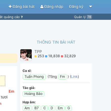
Đăng bài hát
Đăng nhập
Đăng ký
ắt quảng cáo
Quản lý
78
THÔNG TIN BÀI HÁT
TPP
253
18,838
32,829
Ca sĩ:
Tuấn Phong
(Tông
Fm
) (
Link
)
Tác giả:
[
Em
]
Hoàng Bảo
 tươi 
Hợp âm:
m
]
Am
B7
C
D
Em
G