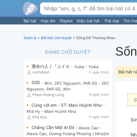
Bài hát
Hợp âm
Playlist
Điệu bài hát
Thể loại
Tìm th
Quản lý
>
Bài hát chờ duyệt
> Sống Để Thương Nhau
Sốn
ĐANG CHỜ DUYỆT
運命の人 / 『ユイカ
- Yuika
- Yuika
Bài hát n
ryohatsun
5 ngày trước
SSD
- W/n, 267, Nguyenn, PAR SG
- 267,
Nguyenn, PAR SG, W/n
Phạm Hoàng Long
5 ngày trước
C
Cùng với em - ST: Mavi Huỳnh Như
-
Khả Hy
- Mavi Huỳnh Như
Khả Huy
5 ngày trước
Sin
Chẳng Cần Một Ai Đó
- Alexis Cao
-
Alexis Cao, Dương Hoàng Phương ( Nhuộm
Nh