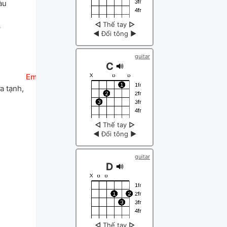
àu
◁
Thế tay
▷
G
]
◀
Đổi tông
▶
guitar
C
[
Em
]
 tạnh, 
◁
Thế tay
▷
◀
Đổi tông
▶
guitar
D
◁
Thế tay
▷