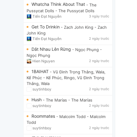
Whatcha Think About That
- The
Pussycat Dolls
- The Pussycat Dolls
Tiến Đạt Nguyễn
3 ngày trước
Get To Drinkin
- Zach John King
- Zach
John King
Tiến Đạt Nguyễn
2 ngày trước
Dắt Nhau Lên Rừng
- Ngọc Phụng
-
Ngọc Phụng
Hien Nguyen
2 ngày trước
1BAIHAT
- Vũ Đinh Trọng Thắng, Wala,
Kế Phúc
- Kế Phúc, Ringo, Vũ Đinh Trọng
Thắng, Wala
suytinhboy
2 ngày trước
Hush
- The Marías
- The Marías
suytinhboy
2 ngày trước
Roommates
- Malcolm Todd
- Malcolm
Todd
suytinhboy
2 ngày trước