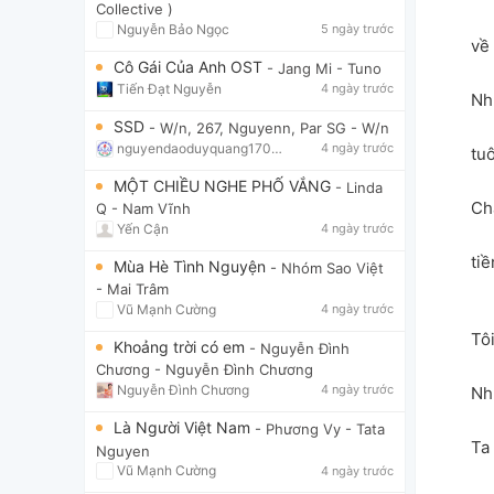
Collective )
Nguyễn Bảo Ngọc
5 ngày trước
về
Cô Gái Của Anh OST
- Jang Mi
- Tuno
Tiến Đạt Nguyễn
4 ngày trước
Nh
SSD
- W/n, 267, Nguyenn, Par SG
- W/n
nguyendaoduyquang17021
4 ngày trước
tu
MỘT CHIỀU NGHE PHỐ VẮNG
- Linda
Ch
Q
- Nam Vĩnh
Yến Cận
4 ngày trước
ti
Mùa Hè Tình Nguyện
- Nhóm Sao Việt
- Mai Trâm
Vũ Mạnh Cường
4 ngày trước
Tôi
Khoảng trời có em
- Nguyễn Đình
Chương
- Nguyễn Đình Chương
Nguyễn Đình Chương
4 ngày trước
Nh
Là Người Việt Nam
- Phương Vy
- Tata
Ta
Nguyen
Vũ Mạnh Cường
4 ngày trước