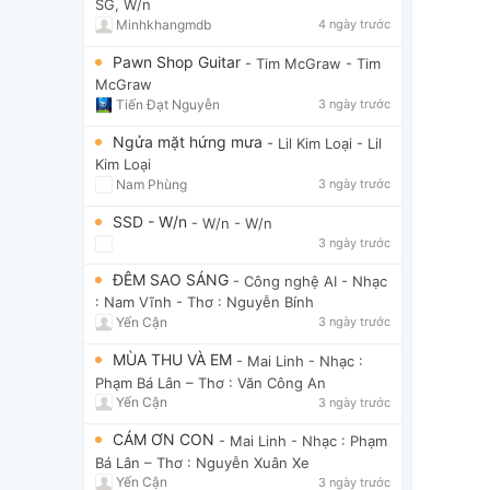
SG, W/n
Minhkhangmdb
4 ngày trước
Pawn Shop Guitar
- Tim McGraw
- Tim
McGraw
Tiến Đạt Nguyễn
3 ngày trước
Ngửa mặt hứng mưa
- Lil Kim Loại
- Lil
Kim Loại
Nam Phùng
3 ngày trước
SSD - W/n
- W/n
- W/n
3 ngày trước
ĐÊM SAO SÁNG
- Công nghệ AI
- Nhạc
: Nam Vĩnh - Thơ : Nguyễn Bính
Yến Cận
3 ngày trước
MÙA THU VÀ EM
- Mai Linh
- Nhạc :
Phạm Bá Lân – Thơ : Văn Công An
Yến Cận
3 ngày trước
CÁM ƠN CON
- Mai Linh
- Nhạc : Phạm
Bá Lân – Thơ : Nguyễn Xuân Xe
Yến Cận
3 ngày trước