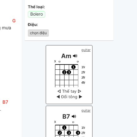
Thể loại:
Bolero
[
G
]
Điệu:
g mưa 
chọn điệu
guitar
Am
◁
Thế tay
▷
◀
Đổi tông
▶
[
B7
]
. 
guitar
B7