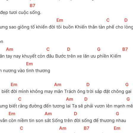
[
B7
]
 đẹp tươi cuộc 
sống.
[
Em
]
[
C
]
[
D
]
ưng sao giông tố khiến đời 
tôi buồn Khiến thân tàn 
phế cho 
lòn
ôn
[
Am
]
[
C
]
[
D
]
[
G
]
[
B7
]
ân 
tay nay khuyết còn 
đâu Bước 
trên xe lăn ưu 
phiền Kiếm 
[
Em
]
ền nương vào 
tình thương
[
Em
]
[
Am
]
[
D
]
[
G
]
 biết 
đời mình không may 
mắn Trách ông 
trời sắp đặt chông 
gai
[
C
]
[
Am
]
[
D
]
[
G
]
ưng biết 
rằng đường đến tương 
lai Ta sẽ 
phải vươn lên mạnh 
mẽ
[
Em
]
[
Am
]
[
D
]
[
G
]
 vẫn 
còn niềm tin son 
sắt Sống trên 
đời sống để thương 
nhau
[
C
]
[
Am
]
[
B7
]
[
Em
]