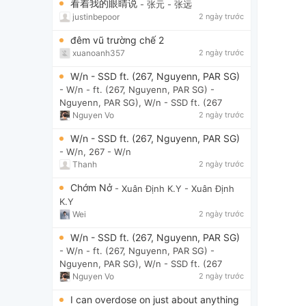
看着我的眼睛说
- 张元
- 张远
justinbepoor
2 ngày trước
đêm vũ trường chế 2
xuanoanh357
2 ngày trước
W/n - SSD ft. (267, Nguyenn, PAR SG)
- W/n - ft. (267, Nguyenn, PAR SG)
-
Nguyenn, PAR SG), W/n - SSD ft. (267
Nguyen Vo
2 ngày trước
W/n - SSD ft. (267, Nguyenn, PAR SG)
- W/n, 267
- W/n
Thanh
2 ngày trước
Chớm Nở
- Xuân Định K.Y
- Xuân Định
K.Y
Wei
2 ngày trước
W/n - SSD ft. (267, Nguyenn, PAR SG)
- W/n - ft. (267, Nguyenn, PAR SG)
-
Nguyenn, PAR SG), W/n - SSD ft. (267
Nguyen Vo
2 ngày trước
I can overdose on just about anything