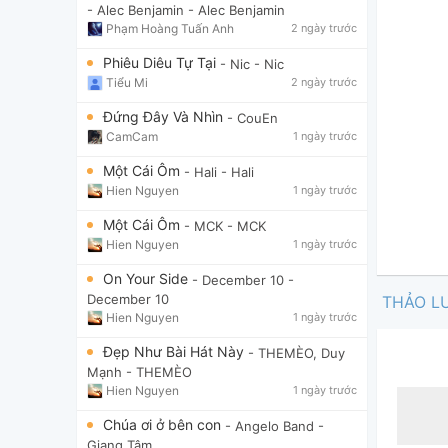
- Alec Benjamin
- Alec Benjamin
Phạm Hoàng Tuấn Anh
2 ngày trước
Phiêu Diêu Tự Tại
- Nic
- Nic
Tiểu Mi
2 ngày trước
Đứng Đây Và Nhìn
- CouEn
CamCam
1 ngày trước
Một Cái Ôm
- Hali
- Hali
Hien Nguyen
1 ngày trước
Một Cái Ôm
- MCK
- MCK
Hien Nguyen
1 ngày trước
On Your Side
- December 10
-
December 10
THẢO L
Hien Nguyen
1 ngày trước
Đẹp Như Bài Hát Này
- THEMÈO, Duy
Mạnh
- THEMÈO
Hien Nguyen
1 ngày trước
Chúa ơi ở bên con
- Angelo Band
-
Giang Tâm