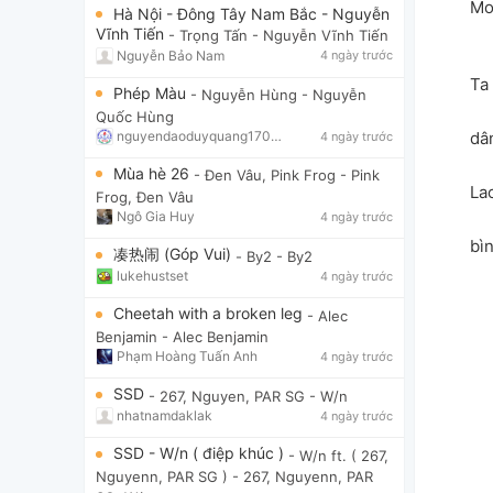
Mo
Hà Nội - Đông Tây Nam Bắc - Nguyễn
Vĩnh Tiến
- Trọng Tấn
- Nguyễn Vĩnh Tiến
Nguyễn Bảo Nam
4 ngày trước
Ta
Phép Màu
- Nguyễn Hùng
- Nguyễn
Quốc Hùng
dâ
nguyendaoduyquang17021
4 ngày trước
Mùa hè 26
- Đen Vâu, Pink Frog
- Pink
La
Frog, Đen Vâu
Ngô Gia Huy
4 ngày trước
bìn
凑热闹 (Góp Vui)
- By2
- By2
lukehustset
4 ngày trước
Cheetah with a broken leg
- Alec
Benjamin
- Alec Benjamin
Phạm Hoàng Tuấn Anh
4 ngày trước
SSD
- 267, Nguyen, PAR SG
- W/n
nhatnamdaklak
4 ngày trước
SSD - W/n ( điệp khúc )
- W/n ft. ( 267,
Nguyenn, PAR SG )
- 267, Nguyenn, PAR