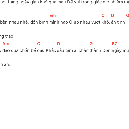
ng tháng 
ngày gian khó qua 
mau Để vui 
trong giấc mơ 
nhiệm m
[
Em
]
[
C
]
[
D
]
[
 bên nhau nhé, đón bình 
minh nào Giúp nhau vượt 
khó, 
ân tình 
ng trao
[
Am
]
[
C
]
[
D
]
[
G
]
[
B7
]
o 
đao qua chốn bể 
dâu Khắc 
sâu tâm ai chân 
thành Đón 
ngày mưa
h an.