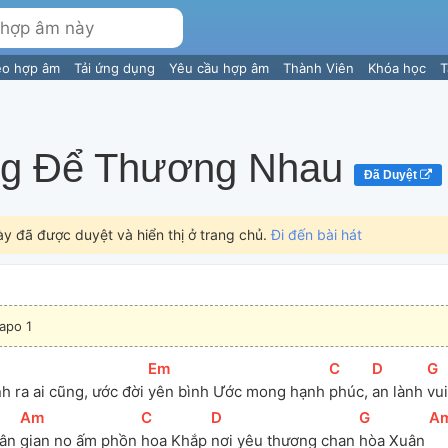
eo hợp âm
Tải ứng dụng
Yêu cầu hợp âm
Thành Viên
Khóa học
T
g Để Thương Nhau
Đã Duyệt
ày đã được duyệt và hiển thị ở trang chủ.
Đi đến bài hát
apo 1
[
Em
]
[
C
]
[
D
]
[
G
]
h ra ai cũng, ước đời 
yên bình Ước mong hạnh 
phúc, 
an lành 
vui
[
Am
]
[
C
]
[
D
]
[
G
]
[
A
ân 
gian no ấm phồn 
hoa Khắp 
nơi yêu thương chan 
hòa Xuân 