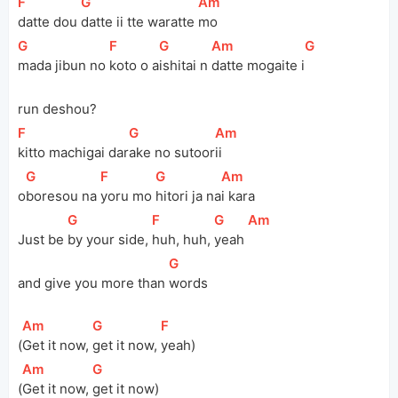
[
F
]
[
G
]
[
Am
]
datte dou 
datte ii tte waratte 
mo
[
G
]
[
F
]
[
G
]
[
Am
]
[
G
]
mada jibun no 
koto o a
ishitai n 
datte mogaite i
run deshou?
[
F
]
[
G
]
[
Am
]
kitto machigai dar
ake no sutoor
ii
[
G
]
[
F
]
[
G
]
[
Am
]
o
boresou na 
yoru mo 
hitori ja na
i kara
[
G
]
[
F
]
[
G
]
[
Am
]
Just be 
by your side, 
huh, huh, 
yeah 
[
G
]
and give you more than 
words
[
Am
]
[
G
]
[
F
]
(
Get it now, 
get it now, 
yeah)
[
Am
]
[
G
]
(
Get it now, 
get it now) 