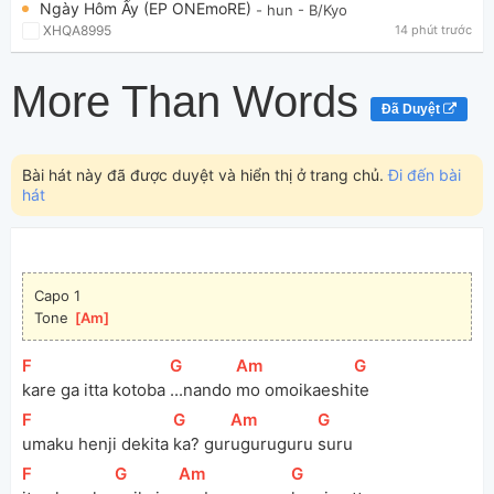
Ngày Hôm Ấy (EP ONEmoRE)
- hun
- B/Kyo
XHQA8995
14 phút trước
More Than Words
Đã Duyệt
Bài hát này đã được duyệt và hiển thị ở trang chủ.
Đi đến bài
hát
Capo 1
Tone 
[
Am
]
[
F
]
[
G
]
[
Am
]
[
G
]
kare ga itta kotoba 
...nando 
mo omoikaeshi
te
[
F
]
[
G
]
[
Am
]
[
G
]
umaku henji dekita 
ka? gur
uguruguru 
suru
[
F
]
[
G
]
[
Am
]
[
G
]