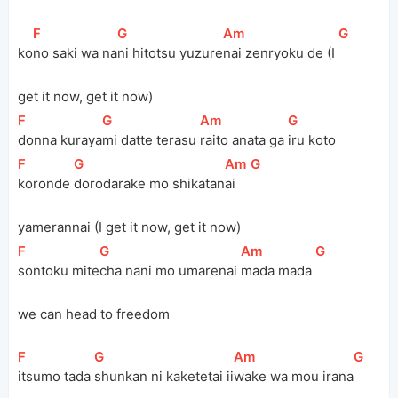
[
F
]
[
G
]
[
Am
]
[
G
]
ko
no saki wa na
ni hitotsu yuzure
nai zenryoku de (I 
get it now, get it now)
[
F
]
[
G
]
[
Am
]
[
G
]
donna kuraya
mi datte terasu 
raito anata ga 
iru koto
[
F
]
[
G
]
[
Am
]
[
G
]
koronde 
dorodarake mo shikatan
ai 
yamerannai (I get it now, get it now)
[
F
]
[
G
]
[
Am
]
[
G
]
sontoku mite
cha nani mo umarenai 
mada mada 
we can head to freedom
[
F
]
[
G
]
[
Am
]
[
G
]
itsumo tada 
shunkan ni kaketetai ii
wake wa mou irana