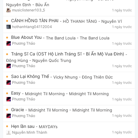
Nguyên Định - Bửu Ấn
musiclistener103_5
1 ngày trước
CÁNH HỒNG TÀN PHAI
- HỒ THANH TĂNG
- Nguyễn Vĩ
hothanhtang04112004
1 ngày trước
Blue About You
- The Band Loula
- The Band Loula
Phương Thảo
1 ngày trước
Tráng Sĩ Ca (OST Hộ Linh Tráng Sĩ - Bí Ẩn Mộ Vua Đinh)
-
Đông Hùng
- Nguyễn Quốc Trung
Phương Thảo
1 ngày trước
Sao Lại Không Thể
- Vicky Nhung
- Đông Thiên Đức
Phương Thảo
1 ngày trước
Easy
- Midnight Til Morning
- Midnight Til Morning
Phương Thảo
1 ngày trước
Gracie
- Midnight Til Morning
- Midnight Til Morning
Phương Thảo
1 ngày trước
Hẹn lần sau
- MAYDAYs
Nguyễn Minh Thành
1 ngày trước