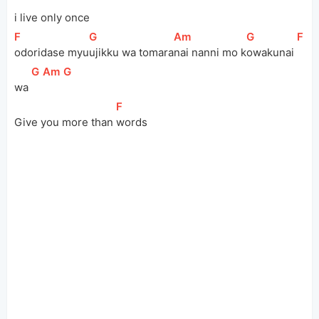
i live only once
[
F
]
[
G
]
[
Am
]
[
G
]
[
F
]
odoridase myu
ujikku wa tomara
nai nanni mo k
owakunai 
[
G
]
[
Am
]
[
G
]
wa 
[
F
]
Give you more than 
words