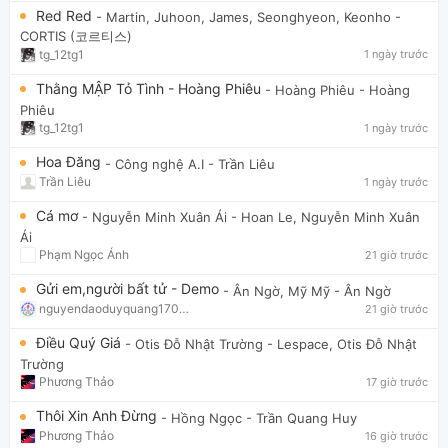
Red Red
- Martin, Juhoon, James, Seonghyeon, Keonho
-
CORTIS (코르티스)
tg_12tg1
1 ngày trước
Thằng MẬP Tỏ Tình - Hoàng Phiêu
- Hoàng Phiêu
- Hoàng
Phiêu
tg_12tg1
1 ngày trước
Hoa Đăng
- Công nghệ A.I
- Trần Liêu
Trần Liêu
1 ngày trước
Cá mơ
- Nguyễn Minh Xuân Ái
- Hoan Le, Nguyễn Minh Xuân
Ái
Phạm Ngọc Ánh
21 giờ trước
Gửi em,người bất tử - Demo
- Ân Ngờ, Mỹ Mỹ
- Ân Ngờ
nguyendaoduyquang17021
21 giờ trước
Điều Quý Giá
- Otis Đỗ Nhật Trường
- Lespace, Otis Đỗ Nhật
Trường
Phương Thảo
17 giờ trước
Thôi Xin Anh Đừng
- Hồng Ngọc
- Trần Quang Huy
Phương Thảo
16 giờ trước