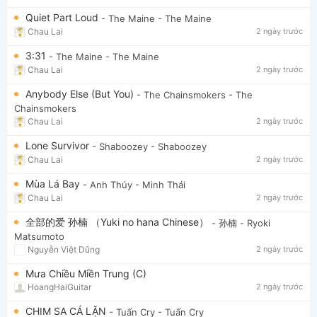
Quiet Part Loud
- The Maine
- The Maine
Chau Lai
2 ngày trước
3:31
- The Maine
- The Maine
Chau Lai
2 ngày trước
Anybody Else (But You)
- The Chainsmokers
- The
Chainsmokers
Chau Lai
2 ngày trước
Lone Survivor
- Shaboozey
- Shaboozey
Chau Lai
2 ngày trước
Mùa Lá Bay
- Anh Thúy
- Minh Thái
Chau Lai
2 ngày trước
全部的爱 孙楠 （Yuki no hana Chinese）
- 孙楠
- Ryoki
Matsumoto
Nguyễn Việt Dũng
2 ngày trước
Mưa Chiều Miền Trung (C)
HoangHaiGuitar
2 ngày trước
CHIM SA CÁ LẶN
- Tuấn Cry
- Tuấn Cry