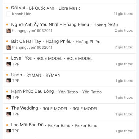
Đổi vai
- Lê Quốc Anh
- Libra Music
Khánh Hân
11 giờ trước
Người Anh Ấy Yêu Nhất – Hoàng Phiêu
- Hoàng Phiêu
thangnguyen19032011
2 giờ trước
Bắt Cá Hai Tay - Hoàng Phiêu
- Hoàng Phiêu
thangnguyen19032011
2 giờ trước
Love I You
- ROLE MODEL
- ROLE MODEL
TPP
1 giờ trước
Undo
- RYMAN
- RYMAN
TPP
1 giờ trước
Hạnh Phúc Đau Lòng
- Yến Tatoo
- Yến Tatoo
TPP
1 giờ trước
The Wedding
- ROLE MODEL
- ROLE MODEL
TPP
1 giờ trước
Lạc Mất Bản Đồ
- Picker Band
- Picker Band
TPP
1 giờ trước