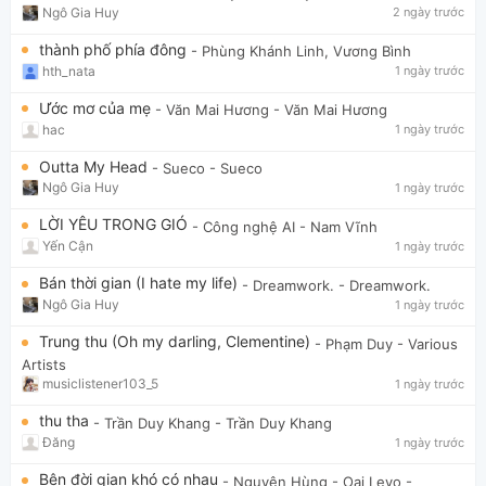
Ngô Gia Huy
2 ngày trước
thành phố phía đông
- Phùng Khánh Linh, Vương Bình
hth_nata
1 ngày trước
Ước mơ của mẹ
- Văn Mai Hương
- Văn Mai Hương
hac
1 ngày trước
Outta My Head
- Sueco
- Sueco
Ngô Gia Huy
1 ngày trước
LỜI YÊU TRONG GIÓ
- Công nghệ AI
- Nam Vĩnh
Yến Cận
1 ngày trước
Bán thời gian (I hate my life)
- Dreamwork.
- Dreamwork.
Ngô Gia Huy
1 ngày trước
Trung thu (Oh my darling, Clementine)
- Phạm Duy
- Various
Artists
musiclistener103_5
1 ngày trước
thu tha
- Trần Duy Khang
- Trần Duy Khang
Đăng
1 ngày trước
Bên đời gian khó có nhau
- Nguyên Hùng - Oai Levo
-