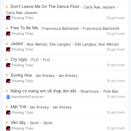
Don’t Leave Me On The Dance Floor
- Carly Rae Jepsen
-
Carly Rae Jepsen
Phương Thảo
16 giờ trước
Free To Be Me
- Francesca Battistelli
- Francesca Battistelli
Phương Thảo
16 giờ trước
Jaded
- Koe Wetzel, Ella Langley
- Ella Langley, Koe Wetzel
Phương Thảo
16 giờ trước
Cry Ugly
- FLO
- FLO
Phương Thảo
16 giờ trước
Sương Hoa
- Ian Kresky
- Ian Kresky
Phương Thảo
16 giờ trước
Nắng có mang em về (hợp âm dễ)
- Shartnuss
- Thái Bảo
thanhbinh61anyken
16 giờ trước
Mặt Trời
- Ian Kresky
- Ian Kresky
Phương Thảo
16 giờ trước
Vẫn Vậy
- Sloth
- Sloth
Phương Thảo
15 giờ trước