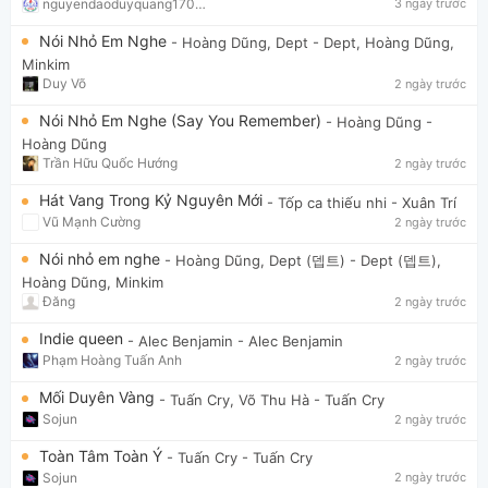
nguyendaoduyquang17021
3 ngày trước
Nói Nhỏ Em Nghe
- Hoàng Dũng, Dept
- Dept, Hoàng Dũng,
Minkim
Duy Võ
2 ngày trước
Nói Nhỏ Em Nghe (Say You Remember)
- Hoàng Dũng
-
Hoàng Dũng
Trần Hữu Quốc Hướng
2 ngày trước
Hát Vang Trong Kỷ Nguyên Mới
- Tốp ca thiếu nhi
- Xuân Trí
Vũ Mạnh Cường
2 ngày trước
Nói nhỏ em nghe
- Hoàng Dũng, Dept (뎁트)
- Dept (뎁트),
Hoàng Dũng, Minkim
Đăng
2 ngày trước
Indie queen
- Alec Benjamin
- Alec Benjamin
Phạm Hoàng Tuấn Anh
2 ngày trước
Mối Duyên Vàng
- Tuấn Cry, Võ Thu Hà
- Tuấn Cry
Sojun
2 ngày trước
Toàn Tâm Toàn Ý
- Tuấn Cry
- Tuấn Cry
Sojun
2 ngày trước