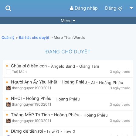
Đăng nhập
Đăng ký
Menu
Bài hát
Guitar Tabs
Quản lý
>
Bài hát chờ duyệt
> More Than Words
Playlist
Hợp âm
ĐANG CHỜ DUYỆT
Điệu bài hát
Thể loại
Chúa ơi ở bên con
- Angelo Band
- Giang Tâm
Tìm theo hợp âm
Tải ứng dụng
Tuệ Mẫn
3 ngày trước
Yêu cầu hợp âm
Thành Viên
Người Anh Ấy Yêu Nhất - Hoàng Phiêu
- AI
- Hoàng Phiêu
thangnguyen19032011
3 ngày trước
Khóa học
Quản lý
59
NHÓI - Hoàng Phiêu
- Hoàng Phiêu
Tắt quảng cáo
thangnguyen19032011
3 ngày trước
Thằng MẬP Tỏ Tình - Hoàng Phiêu
- Hoàng Phiêu
thangnguyen19032011
3 ngày trước
Đừng để tiền rơi
- Low G
- Low G