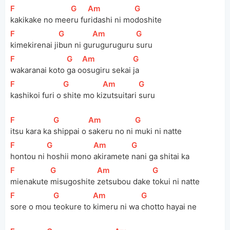
[
F
]
[
G
]
[
Am
]
[
G
]
kakikake no mee
ru fu
ridashi ni mo
doshite
[
F
]
[
G
]
[
Am
]
[
G
]
kimekirenai ji
bun ni gu
ruguruguru 
suru
[
F
]
[
G
]
[
Am
]
[
G
]
wakaranai koto 
ga o
osugiru sekai 
ja
[
F
]
[
G
]
[
Am
]
[
G
]
kashikoi furi o 
shite mo ki
zutsuitari 
suru
[
F
]
[
G
]
[
Am
]
[
G
]
itsu kara ka 
shippai o 
sakeru no ni 
muki ni natte
[
F
]
[
G
]
[
Am
]
[
G
]
hontou ni 
hoshii mono 
akiramete 
nani ga shitai ka
[
F
]
[
G
]
[
Am
]
[
G
]
mienakute 
misugoshite 
zetsubou dake 
tokui ni natte
[
F
]
[
G
]
[
Am
]
[
G
]
sore o mou 
teokure to 
kimeru ni wa 
chotto hayai ne