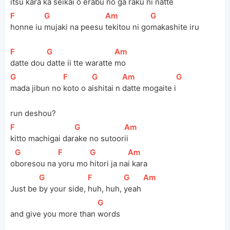
itsu kara ka 
seikai o 
erabu no ga ra
ku ni natte
[
F
]
[
G
]
[
Am
]
[
G
]
honne iu 
mujaki na peesu 
tekitou ni go
makashite iru
[
F
]
[
G
]
[
Am
]
datte dou 
datte ii tte waratte 
mo
[
G
]
[
F
]
[
G
]
[
Am
]
[
G
]
mada jibun no 
koto o a
ishitai n 
datte mogaite i
run deshou?
[
F
]
[
G
]
[
Am
]
kitto machigai dar
ake no sutoor
ii
[
G
]
[
F
]
[
G
]
[
Am
]
o
boresou na 
yoru mo 
hitori ja na
i kara
[
G
]
[
F
]
[
G
]
[
Am
]
Just be 
by your side, 
huh, huh, 
yeah 
[
G
]
and give you more than 
words