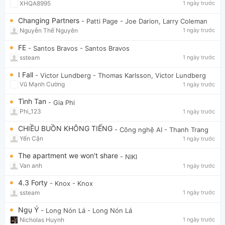
XHQA8995
1 ngày trước
Changing Partners
- Patti Page
- Joe Darion, Larry Coleman
Nguyễn Thế Nguyên
1 ngày trước
FE
- Santos Bravos
- Santos Bravos
ssteam
1 ngày trước
I Fall
- Victor Lundberg
- Thomas Karlsson, Victor Lundberg
Vũ Mạnh Cường
1 ngày trước
Tình Tan
- Gia Phi
Phi_123
1 ngày trước
CHIỀU BUỒN KHÔNG TIẾNG
- Công nghệ AI
- Thanh Trang
Yến Cận
1 ngày trước
The apartment we won't share
- NIKI
Van anh
1 ngày trước
4.3 Forty
- Knox
- Knox
ssteam
1 ngày trước
Ngụ Ý
- Long Nón Lá
- Long Nón Lá
Nicholas Huynh
1 ngày trước