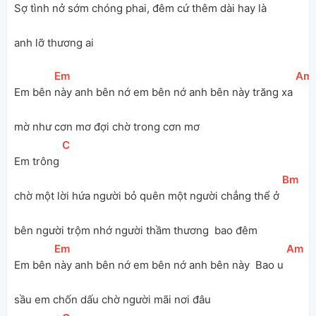
Sợ tình 
nở sớm chóng phai, đêm cứ thêm dài hay là 
anh lỡ thương ai  
[
Em
]
[
Am
Em bên 
này anh bên nớ em bên nớ anh bên này trăng xa 
mờ như cơn mơ đợi chờ trong cơn mơ 
[
C
]
Em trông 
[
Bm
]
chờ một lời hứa người bỏ quên một người chẳng thể ở 
bên người trộm nhớ người thầm thương  bao đêm 
[
Em
]
[
Am
]
Em bên 
này anh bên nớ em bên nớ anh bên này  Bao u 
sầu em chốn dấu chờ người mãi nơi đâu 