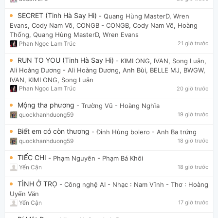
SECRET (Tinh Hà Say Hi)
- Quang Hùng MasterD, Wren
Evans, Cody Nam Võ, CONGB
- CONGB, Cody Nam Võ, Hoàng
Thống, Quang Hùng MasterD, Wren Evans
Phan Ngọc Lam Trúc
21 giờ trước
RUN TO YOU (Tinh Hà Say Hi)
- KIMLONG, IVAN, Song Luân,
Ali Hoàng Dương
- Ali Hoàng Dương, Anh Bùi, BELLE MJ, BWGW,
IVAN, KIMLONG, Song Luân
Phan Ngọc Lam Trúc
20 giờ trước
Mộng tha phương
- Trường Vũ
- Hoàng Nghĩa
quockhanhduong59
19 giờ trước
Biết em có còn thương
- Đinh Hùng bolero
- Anh Ba trứng
quockhanhduong59
18 giờ trước
TIẾC CHI
- Phạm Nguyên
- Phạm Bá Khôi
Yến Cận
18 giờ trước
TÌNH Ở TRỌ
- Công nghệ AI
- Nhạc : Nam Vĩnh - Thơ : Hoàng
Uyển Văn
Yến Cận
17 giờ trước