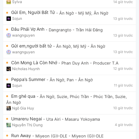
Sylva
14 giờ trước
Gửi Em, Người Bất Tử
- Ân Ngờ
- Mỹ Mỹ, Ân Ngờ
Sojun
13 giờ trước
Đâu Phải Vợ Anh
- Dangrangto
- Trần Hải Đăng
wangnguyen
13 giờ trước
Gửi em,người bất tử
- Ân Ngờ, Mỹ Mỹ
- Ân Ngờ
wangnguyen
13 giờ trước
Còn Mong Là Còn Nhớ
- Phan Duy Anh
- Producer T.A
Nicholas Huynh
12 giờ trước
Peppa’s Summer
- Ân Ngờ, Pan
- Ân Ngờ
Sojun
11 giờ trước
Em ghé qua
- Ân Ngờ, Suzie, Phúc Trần
- Phúc Trần, Suzie,
Ân Ngờ
Ngô Gia Huy
10 giờ trước
Umareru Negai
- Uta Airi
- Masaru Yokoyama
Nguyễn Thị Dung
4 giờ trước
Run Away
- Miyeon (G)I-DLE
- Miyeon (G)I-DLE