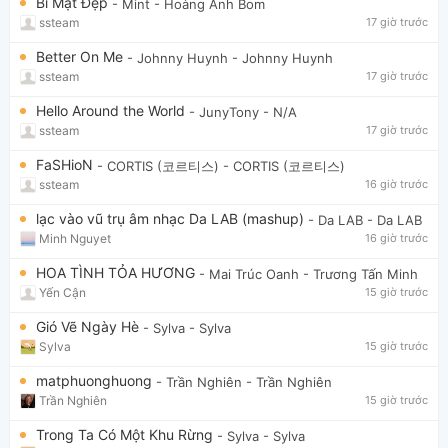
Bí Mật Đẹp
- Mint
- Hoàng Anh Bom
ssteam
17 giờ trước
Better On Me
- Johnny Huynh
- Johnny Huynh
ssteam
17 giờ trước
Hello Around the World
- JunyTony
- N/A
ssteam
17 giờ trước
FaSHioN
- CORTIS (코르티스)
- CORTIS (코르티스)
ssteam
16 giờ trước
lạc vào vũ trụ âm nhạc Da LAB (mashup)
- Da LAB
- Da LAB
Minh Nguyet
16 giờ trước
HOA TÌNH TỎA HƯƠNG
- Mai Trúc Oanh
- Trương Tấn Minh
Yến Cận
15 giờ trước
Gió Vẽ Ngày Hè
- Sylva
- Sylva
Sylva
15 giờ trước
matphuonghuong
- Trần Nghiên
- Trần Nghiên
Trần Nghiên
15 giờ trước
Trong Ta Có Một Khu Rừng
- Sylva
- Sylva