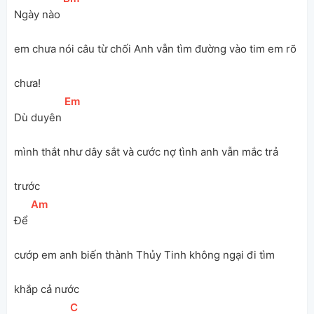
Ngày nào 
em chưa nói câu từ chối Anh vẫn tìm đường vào tim em rõ 
chưa!
[
Em
]
Dù duyên 
mình thắt như dây sắt và cước nợ tình anh vẫn mắc trả 
trước 
[
Am
]
Để 
cướp em anh biến thành Thủy Tinh không ngại đi tìm 
khắp cả nước  
[
C
]