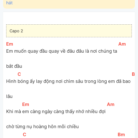
hát
Capo 2
[
Em
]
[
Am
]
Em muốn quay đầu quay về đâu đâu là nơi chúng ta 
bắt đầu
[
C
]
[
B
Hình 
bóng ấy lay động nơi chìm sâu trong lòng em đã bao 
lâu
[
Em
]
[
Am
]
Khi mà 
em càng ngày càng thấy nhớ nhiều đợi 
chờ từng nụ hoàng hôn mỗi chiều 
[
C
]
[
Bm
]