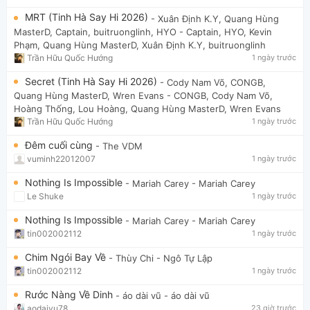
MRT (Tinh Hà Say Hi 2026)
- Xuân Định K.Y, Quang Hùng
MasterD, Captain, buitruonglinh, HYO
- Captain, HYO, Kevin
Phạm, Quang Hùng MasterD, Xuân Định K.Y, buitruonglinh
Trần Hữu Quốc Hướng
1 ngày trước
Secret (Tinh Hà Say Hi 2026)
- Cody Nam Võ, CONGB,
Quang Hùng MasterD, Wren Evans
- CONGB, Cody Nam Võ,
Hoàng Thống, Lou Hoàng, Quang Hùng MasterD, Wren Evans
Trần Hữu Quốc Hướng
1 ngày trước
Đêm cuối cùng
- The VDM
vuminh22012007
1 ngày trước
Nothing Is Impossible
- Mariah Carey
- Mariah Carey
Le Shuke
1 ngày trước
Nothing Is Impossible
- Mariah Carey
- Mariah Carey
tin002002112
1 ngày trước
Chim Ngói Bay Về
- Thùy Chi
- Ngô Tự Lập
tin002002112
1 ngày trước
Rước Nàng Về Dinh
- áo dài vũ
- áo dài vũ
aodaivu78
23 giờ trước