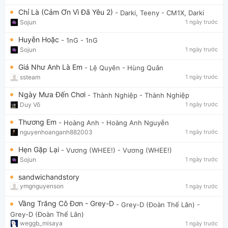
Chỉ Là (Cảm Ơn Vì Đã Yêu 2)
- Darki, Teeny
- CM1X, Darki
Sojun
1 ngày trước
Huyễn Hoặc
- 1nG
- 1nG
Sojun
1 ngày trước
Giá Như Anh Là Em
- Lệ Quyên
- Hùng Quân
ssteam
1 ngày trước
Ngày Mưa Đến Chơi
- Thành Nghiệp
- Thành Nghiệp
Duy Võ
1 ngày trước
Thương Em
- Hoàng Anh
- Hoàng Anh Nguyễn
nguyenhoanganh882003
1 ngày trước
Hẹn Gặp Lại
- Vương (WHEE!)
- Vương (WHEE!)
Sojun
1 ngày trước
sandwichandstory
ymgnguyenson
1 ngày trước
Vầng Trăng Cô Đơn - Grey-D
- Grey-D (Đoàn Thế Lân)
-
Grey-D (Đoàn Thế Lân)
weggb_misaya
1 ngày trước