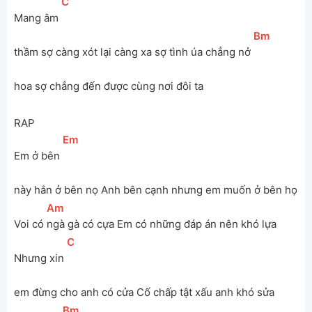
[
C
]
Mang âm 
[
Bm
]
thầm sợ càng xót lại càng xa sợ tình úa chẳng nở 
hoa sợ chẳng đến được cùng nơi đôi ta 
RAP
[
Em
]
Em ở bên 
này hắn ở bên nọ Anh bên cạnh nhưng em muốn ở bên họ 
[
Am
]
Voi có 
ngà gà có cựa Em có những đáp án nên khó lựa 
[
C
]
Nhưng xin 
em đừng cho anh có cửa Cố chấp tật xấu anh khó sửa  
[
Bm
]