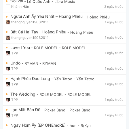
Đổi vai
- Lê Quốc Anh
- Libra Music
Khánh Hân
2 ngày trước
Người Anh Ấy Yêu Nhất – Hoàng Phiêu
- Hoàng Phiêu
thangnguyen19032011
1 ngày trước
Bắt Cá Hai Tay - Hoàng Phiêu
- Hoàng Phiêu
thangnguyen19032011
1 ngày trước
Love I You
- ROLE MODEL
- ROLE MODEL
TPP
1 ngày trước
Undo
- RYMAN
- RYMAN
TPP
1 ngày trước
Hạnh Phúc Đau Lòng
- Yến Tatoo
- Yến Tatoo
TPP
1 ngày trước
The Wedding
- ROLE MODEL
- ROLE MODEL
TPP
1 ngày trước
Lạc Mất Bản Đồ
- Picker Band
- Picker Band
TPP
1 ngày trước
Ngày Hôm Ấy (EP ONEmoRE)
- hun
- B/Kyo