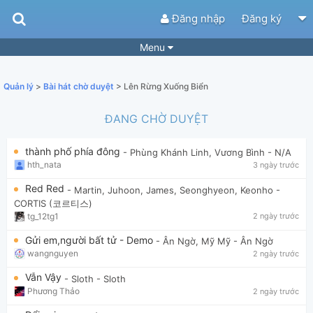
Đăng nhập
Đăng ký
Menu
Bài hát
Guitar Tabs
Quản lý
>
Bài hát chờ duyệt
> Lên Rừng Xuống Biển
Playlist
Hợp âm
ĐANG CHỜ DUYỆT
Điệu bài hát
Thể loại
thành phố phía đông
- Phùng Khánh Linh, Vương Bình
- N/A
Tìm theo hợp âm
Tải ứng dụng
hth_nata
3 ngày trước
Yêu cầu hợp âm
Thành Viên
Red Red
- Martin, Juhoon, James, Seonghyeon, Keonho
-
CORTIS (코르티스)
Khóa học
Quản lý
63
tg_12tg1
2 ngày trước
Tắt quảng cáo
Gửi em,người bất tử - Demo
- Ân Ngờ, Mỹ Mỹ
- Ân Ngờ
wangnguyen
2 ngày trước
Vẫn Vậy
- Sloth
- Sloth
Phương Thảo
2 ngày trước