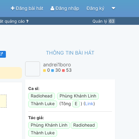
Đăng bài hát
Đăng nhập
Đăng ký
ắt quảng cáo
Quản lý
63
THÔNG TIN BÀI HÁT
andrei1boro
0
30
53
Ca sĩ:
Radiohead
Phùng Khánh Linh
Thành Luke
(Tông
E
) (
Link
)
Tác giả:
Phùng Khánh Linh
Radiohead
Thành Luke