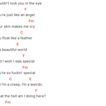
ldn't look you in the
 eye
[
F
]
're just like an
 angel
[
Fm
]
ur skin makes me
 cry
[
C
]
 float like a 
feather
[
E
]
a beautiful
 world
[
F
]
 I wish I was 
special
[
Fm
]
're so fuckin'
 special
[
C
]
[
E
]
 I'm a
 creep, I'm a
 weirdo.
[
F
]
at the hell am I doing
 here?
[
Fm
]