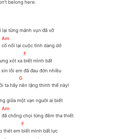
on't
 belong here.
i lại từng mảnh vụn đã vỡ 
[
Am
]
 
cố nối lại cuộc tình dang dở
[
F
]
ưng xót xa 
biết mình bất 
 xin lỗi em đã đau đớn nhiều 
[
G
]
i ta hãy 
nên lặng thinh thế này!
ng giữa một vạn người ai biết 
[
Am
]
 
đã chống chọi từng đêm tha thiết
[
F
]
o thét em 
biết mình bất lực