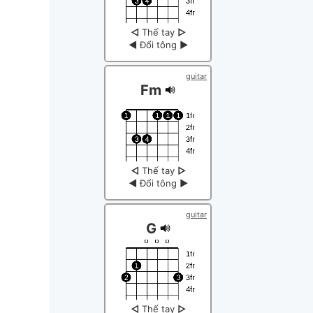
◁
Thế tay
▷
◀
Đổi tông
▶
guitar
Fm
◁
Thế tay
▷
◀
Đổi tông
▶
guitar
G
◁
Thế tay
▷