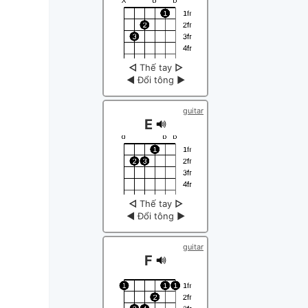
◁
Thế tay
▷
◀
Đổi tông
▶
guitar
E
◁
Thế tay
▷
◀
Đổi tông
▶
guitar
F