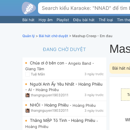
Bài hát
Hợp âm
Playlist
Điệu bài hát
Thể loại
Tìm th
Quản lý
>
Bài hát chờ duyệt
> Mashup Creep - Em đau
Mas
ĐANG CHỜ DUYỆT
Chúa ơi ở bên con
- Angelo Band
-
Bài hát n
Giang Tâm
Tuệ Mẫn
3 ngày trước
Người Anh Ấy Yêu Nhất - Hoàng Phiêu
- AI
- Hoàng Phiêu
T
thangnguyen19032011
3 ngày trước
NHÓI - Hoàng Phiêu
- Hoàng Phiêu
thangnguyen19032011
3 ngày trước
 W
Thằng MẬP Tỏ Tình - Hoàng Phiêu
-
Hoàng Phiêu