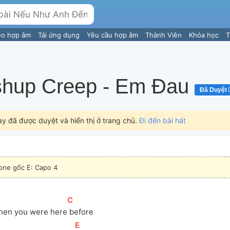
eo hợp âm
Tải ứng dụng
Yêu cầu hợp âm
Thành Viên
Khóa học
T
hup Creep - Em Đau
Đã Duyệt
ày đã được duyệt và hiển thị ở trang chủ.
Đi đến bài hát
one gốc E: Capo 4
[
C
]
hen you were here
 before
[
E
]