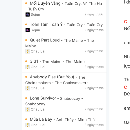
I d
Mối Duyên Vàng
- Tuấn Cry, Võ Thu Hà
- Tuấn Cry
Sojun
2 ngày trước
[
C
]
Toàn Tâm Toàn Ý
- Tuấn Cry
- Tuấn Cry
Nố
Sojun
2 ngày trước
Quiet Part Loud
- The Maine
- The
em
Maine
Chau Lai
2 ngày trước
Nh
3:31
- The Maine
- The Maine
lực
Chau Lai
2 ngày trước
Anybody Else (But You)
- The
Thô
Chainsmokers
- The Chainsmokers
[
C
]
Chau Lai
2 ngày trước
Đứ
Lone Survivor
- Shaboozey
-
Shaboozey
em
Chau Lai
2 ngày trước
Mùa Lá Bay
- Anh Thúy
- Minh Thái
Gà
Chau Lai
2 ngày trước