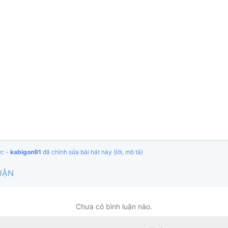
ớc -
kabigon91
đã chỉnh sửa bài hát này (lời, mô tả)
UẬN