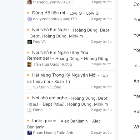
thangnguyen19032011
3 ngày trước
Cou
Đừng để tiền rơi
- Low G
- Low G
nguyendaoduyquang17021
3 ngày trước
You
Nói Nhỏ Em Nghe
- Hoàng Dũng, Dept
Yo
- Dept, Hoàng Dũng, Minkim
Duy Võ
2 ngày trước
You
Nói Nhỏ Em Nghe (Say You
Remember)
- Hoàng Dũng
- Hoàng Dũng
Trần Hữu Quốc Hướng
2 ngày trước
In 
Hát Vang Trong Kỷ Nguyên Mới
- Tốp
And
ca thiếu nhi
- Xuân Trí
Vũ Mạnh Cường
2 ngày trước
You
Nói nhỏ em nghe
- Hoàng Dũng, Dept
(뎁트)
- Dept (뎁트), Hoàng Dũng, Minkim
Đăng
2 ngày trước
But
Indie queen
- Alec Benjamin
- Alec
Wh
Benjamin
Phạm Hoàng Tuấn Anh
2 ngày trước