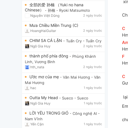
 x
全部的爱 孙楠 （Yuki no hana
Chinese）
- 孙楠
- Ryoki Matsumoto
Chi
Nguyễn Việt Dũng
2 ngày trước
Mưa Chiều Miền Trung (C)
[
C
]
HoangHaiGuitar
2 ngày trước
Hm
CHIM SA CÁ LẶN
- Tuấn Cry
- Tuấn Cry
[
A
Ngô Gia Huy
2 ngày trước
Hm
thành phố phía đông
[
F
]
- Phùng Khánh
Linh, Vương Bình
Hm
hth_nata
2 ngày trước
[
C
]
Ước mơ của mẹ
- Văn Mai Hương
- Văn
Gư
Mai Hương
hac
1 ngày trước
 l
Outta My Head
- Sueco
- Sueco
Ngô Gia Huy
1 ngày trước
Em
LỜI YÊU TRONG GIÓ
- Công nghệ AI
-
Nam Vĩnh
ch
Yến Cận
1 ngày trước