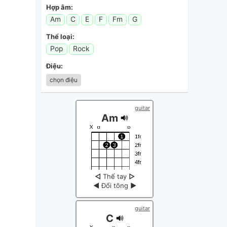
Hợp âm:
Am
C
E
F
Fm
G
Thể loại:
Pop
Rock
Điệu:
chọn điệu
guitar
Am
◁
Thế tay
▷
◀
Đổi tông
▶
guitar
C