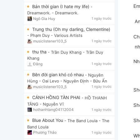
Em
Bán thời gian (I hate my life)
-
Dreamwork.
- Dreamwork.
Ngô Gia Huy
1 ngày trước
 A
Trung thu (Oh my darling, Clementine)
- Phạm Duy
- Various Artists
Ch
musiclistener103_5
1 ngày trước
 n
thu tha
- Trần Duy Khang
- Trần Duy
Khang
Nh
Đăng
1 ngày trước
Bên đời gian khó có nhau
- Nguyên
Hùng - Oai Levo
- Nguyên Định - Bửu Ấn
musiclistener103_5
1 ngày trước
Sh
CÁNH HỒNG TÀN PHAI
- HỒ THANH
TĂNG
- Nguyễn Vĩ
Sh
hothanhtang04112004
1 ngày trước
Sh
Blue About You
- The Band Loula
- The
Band Loula
Phương Thảo
1 ngày trước
Wh