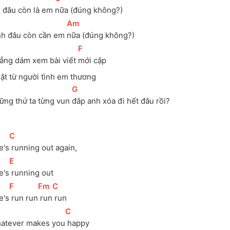
 đâu còn là em 
nữa (đúng không?)
[
Am
]
nh đâu còn cần em 
nữa (đúng không?)
[
F
]
ẳng dám xem bài viết 
mới cập
hật từ người tình em thương
[
G
]
ững thứ ta từng vun 
đắp anh xóa đi hết đâu rồi?
[
C
]
e's
 running out again,
[
E
]
e's
 running out
[
F
]
[
Fm
]
[
C
]
e's
 run run
 run
 run
[
C
]
atever makes you
 happy