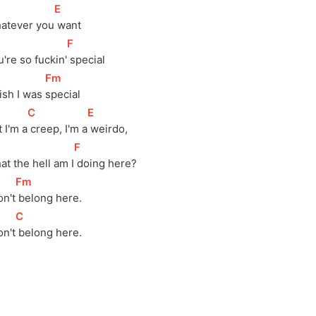
[
E
]
atever you
 want
[
F
]
're so fuckin'
 special
[
Fm
]
ish I was 
special
[
C
]
[
E
]
 I'm a
 creep, I'm a
 weirdo,
[
F
]
t the hell am I
 doing here?
[
Fm
]
on't
 belong here.
[
C
]
on't
 belong here.