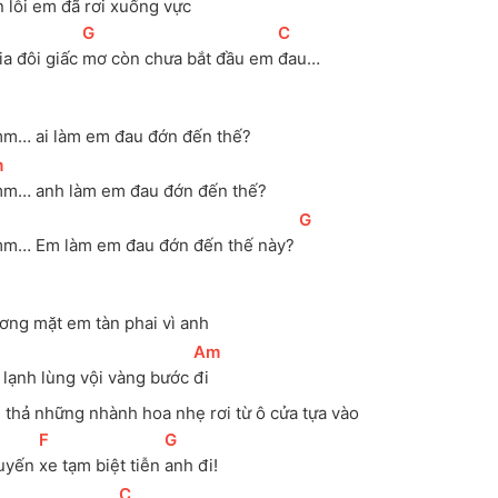
in lỗi em đã rơi xuống vực
[
G
]
[
C
]
a đôi giấc 
mơ còn chưa bắt đầu em 
đau…
m… ai làm em đau đớn đến thế? 
m
]
m… anh làm em đau đớn đến thế?
[
G
]
m… Em làm em đau đớn đến thế này? 
ơng mặt em tàn phai vì anh
[
Am
]
ại lạnh lùng vội vàng bước 
đi
 thả những nhành hoa nhẹ rơi từ ô cửa tựa vào
[
F
]
[
G
]
uyến 
xe tạm biệt tiễn 
anh đi!
[
C
]