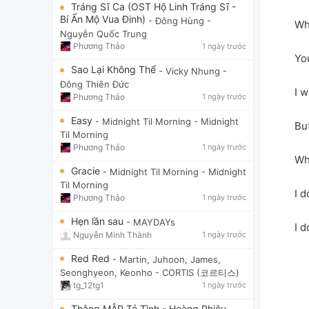
Tráng Sĩ Ca (OST Hộ Linh Tráng Sĩ -
Bí Ẩn Mộ Vua Đinh)
- Đông Hùng
-
Wh
Nguyễn Quốc Trung
Phương Thảo
1 ngày trước
You
Sao Lại Không Thể
- Vicky Nhung
-
Đông Thiên Đức
I w
Phương Thảo
1 ngày trước
Easy
- Midnight Til Morning
- Midnight
But
Til Morning
Phương Thảo
1 ngày trước
Wha
Gracie
- Midnight Til Morning
- Midnight
Til Morning
I d
Phương Thảo
1 ngày trước
Hẹn lần sau
- MAYDAYs
I d
Nguyễn Minh Thành
1 ngày trước
Red Red
- Martin, Juhoon, James,
Seonghyeon, Keonho
- CORTIS (코르티스)
tg_12tg1
1 ngày trước
Thằng MẬP Tỏ Tình - Hoàng Phiêu