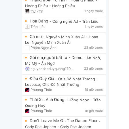
-
Hoàng Phiêu
- Hoàng Phiêu
tg_12tg1
1 ngày trước
Hoa Đăng
- Công nghệ A.I
- Trần Liêu
Trần Liêu
1 ngày trước
Cá mơ
- Nguyễn Minh Xuân Ái
- Hoan
Le, Nguyễn Minh Xuân Ái
Phạm Ngọc Ánh
23 giờ trước
Gửi em,người bất tử - Demo
- Ân Ngờ,
Mỹ Mỹ
- Ân Ngờ
nguyendaoduyquang17021
23 giờ trước
Điều Quý Giá
- Otis Đỗ Nhật Trường
-
Lespace, Otis Đỗ Nhật Trường
Phương Thảo
18 giờ trước
Thôi Xin Anh Đừng
- Hồng Ngọc
- Trần
Quang Huy
Phương Thảo
18 giờ trước
Don’t Leave Me On The Dance Floor
-
Carly Rae Jepsen
- Carly Rae Jepsen