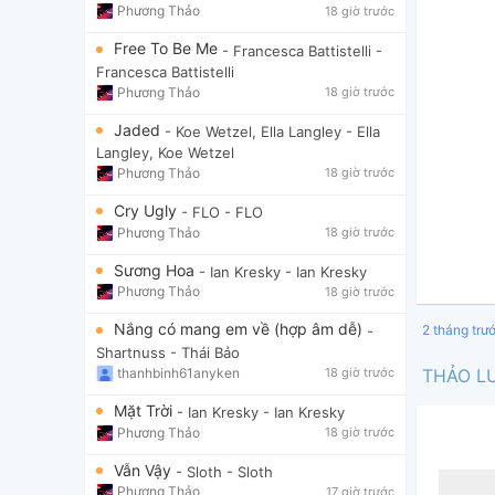
Phương Thảo
18 giờ trước
Free To Be Me
- Francesca Battistelli
-
Francesca Battistelli
Phương Thảo
18 giờ trước
Jaded
- Koe Wetzel, Ella Langley
- Ella
Langley, Koe Wetzel
Phương Thảo
18 giờ trước
Cry Ugly
- FLO
- FLO
Phương Thảo
18 giờ trước
Sương Hoa
- Ian Kresky
- Ian Kresky
Phương Thảo
18 giờ trước
Nắng có mang em về (hợp âm dễ)
2 tháng trư
-
Shartnuss
- Thái Bảo
thanhbinh61anyken
18 giờ trước
THẢO L
Mặt Trời
- Ian Kresky
- Ian Kresky
Phương Thảo
18 giờ trước
Vẫn Vậy
- Sloth
- Sloth
Phương Thảo
17 giờ trước