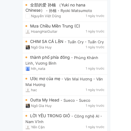
全部的爱 孙楠 （Yuki no hana
Chinese）
- 孙楠
- Ryoki Matsumoto
Nguyễn Việt Dũng
1 ngày trước
Mưa Chiều Miền Trung (C)
HoangHaiGuitar
1 ngày trước
CHIM SA CÁ LẶN
- Tuấn Cry
- Tuấn Cry
Ngô Gia Huy
1 ngày trước
thành phố phía đông
- Phùng Khánh
Linh, Vương Bình
hth_nata
1 ngày trước
Ước mơ của mẹ
- Văn Mai Hương
- Văn
Mai Hương
hac
1 ngày trước
Outta My Head
- Sueco
- Sueco
Ngô Gia Huy
1 ngày trước
LỜI YÊU TRONG GIÓ
- Công nghệ AI
-
Nam Vĩnh
Yến Cận
1 ngày trước