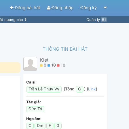
Đăng bài hát
Đăng nhập
Đăng ký
ắt quảng cáo
Quản lý
51
THÔNG TIN BÀI HÁT
Kiet
0
10
10
Ca sĩ:
Trần Lê Thúy Vy
(Tông
C
) (
Link
)
Tác giả:
Đức Trí
Hợp âm:
C
Dm
F
G