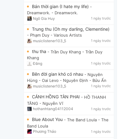
Bán thời gian (I hate my life)
-
Dreamwork.
- Dreamwork.
Ngô Gia Huy
1 ngày trước
Trung thu (Oh my darling, Clementine)
- Phạm Duy
- Various Artists
musiclistener103_5
1 ngày trước
thu tha
- Trần Duy Khang
- Trần Duy
Khang
Đăng
1 ngày trước
Bên đời gian khó có nhau
- Nguyên
Hùng - Oai Levo
- Nguyên Định - Bửu Ấn
musiclistener103_5
1 ngày trước
CÁNH HỒNG TÀN PHAI
- HỒ THANH
TĂNG
- Nguyễn Vĩ
hothanhtang04112004
1 ngày trước
Blue About You
- The Band Loula
- The
Band Loula
Phương Thảo
1 ngày trước