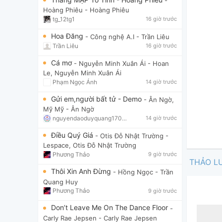
-
Hoàng Phiêu
- Hoàng Phiêu
tg_12tg1
16 giờ trước
Hoa Đăng
- Công nghệ A.I
- Trần Liêu
Trần Liêu
16 giờ trước
Cá mơ
- Nguyễn Minh Xuân Ái
- Hoan
Le, Nguyễn Minh Xuân Ái
Phạm Ngọc Ánh
14 giờ trước
Gửi em,người bất tử - Demo
- Ân Ngờ,
Mỹ Mỹ
- Ân Ngờ
nguyendaoduyquang17021
14 giờ trước
Điều Quý Giá
- Otis Đỗ Nhật Trường
-
Lespace, Otis Đỗ Nhật Trường
Phương Thảo
9 giờ trước
THẢO L
Thôi Xin Anh Đừng
- Hồng Ngọc
- Trần
Quang Huy
Phương Thảo
9 giờ trước
Don’t Leave Me On The Dance Floor
-
Carly Rae Jepsen
- Carly Rae Jepsen