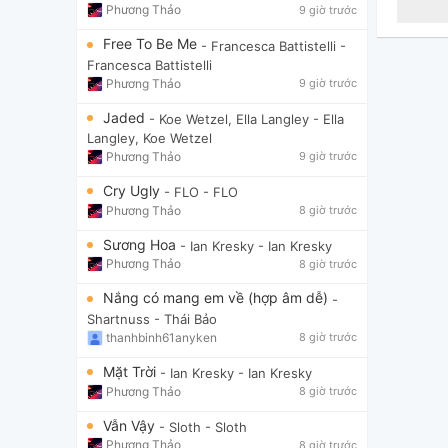
Phương Thảo
9 giờ trước
Free To Be Me
- Francesca Battistelli
-
Francesca Battistelli
Phương Thảo
9 giờ trước
Jaded
- Koe Wetzel, Ella Langley
- Ella
Langley, Koe Wetzel
Phương Thảo
9 giờ trước
Cry Ugly
- FLO
- FLO
Phương Thảo
8 giờ trước
Sương Hoa
- Ian Kresky
- Ian Kresky
Phương Thảo
8 giờ trước
Nắng có mang em về (hợp âm dễ)
-
Shartnuss
- Thái Bảo
thanhbinh61anyken
8 giờ trước
Mặt Trời
- Ian Kresky
- Ian Kresky
Phương Thảo
8 giờ trước
Vẫn Vậy
- Sloth
- Sloth
Phương Thảo
8 giờ trước