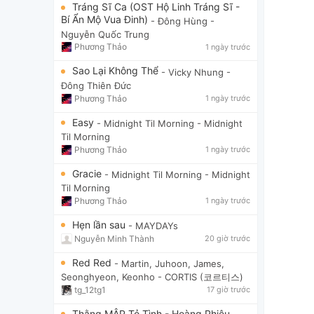
Tráng Sĩ Ca (OST Hộ Linh Tráng Sĩ -
Bí Ẩn Mộ Vua Đinh)
- Đông Hùng
-
Nguyễn Quốc Trung
Phương Thảo
1 ngày trước
Sao Lại Không Thể
- Vicky Nhung
-
Đông Thiên Đức
Phương Thảo
1 ngày trước
Easy
- Midnight Til Morning
- Midnight
Til Morning
Phương Thảo
1 ngày trước
Gracie
- Midnight Til Morning
- Midnight
Til Morning
Phương Thảo
1 ngày trước
Hẹn lần sau
- MAYDAYs
Nguyễn Minh Thành
20 giờ trước
Red Red
- Martin, Juhoon, James,
Seonghyeon, Keonho
- CORTIS (코르티스)
tg_12tg1
17 giờ trước
Thằng MẬP Tỏ Tình - Hoàng Phiêu