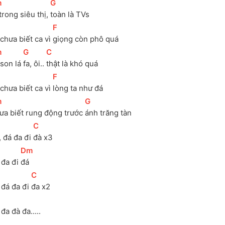
m
]
[
G
]
trong siêu thị, 
toàn là TVs
[
F
]
chưa biết ca vì 
giọng còn phô quá 
m
]
[
G
]
[
C
]
son lá 
fa, ôi.. 
thật là khó quá 
[
F
]
chưa biết ca vì 
lòng ta như đá 
m
]
[
G
]
ưa biết rung động trước 
ánh trăng tàn
[
C
]
 đá đa đi 
đà x3
[
Dm
]
đa đi 
đá
[
C
]
đá đa đi 
đa x2 
đa đà đa.....