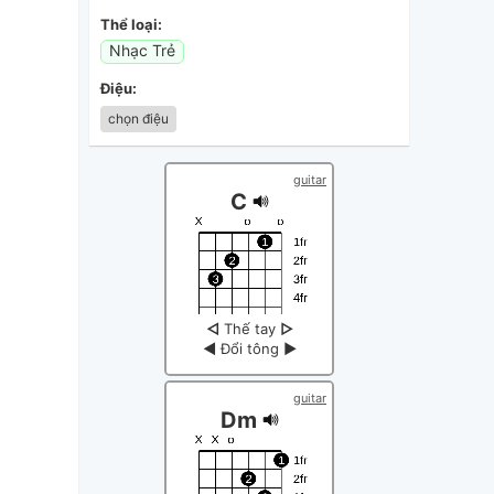
Thể loại:
Nhạc Trẻ
Điệu:
chọn điệu
guitar
C
◁
Thế tay
▷
◀
Đổi tông
▶
guitar
Dm