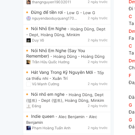
[
D
thangnguyen19032011
2 ngày trước
Đi 
Đừng để tiền rơi
- Low G
- Low G
[
C
]
nguyendaoduyquang17021
2 ngày trước
Ta 
Nói Nhỏ Em Nghe
- Hoàng Dũng, Dept
[
D
- Dept, Hoàng Dũng, Minkim
Fa 
Duy Võ
2 ngày trước
[
C
]
Nói Nhỏ Em Nghe (Say You
Ta 
Remember)
- Hoàng Dũng
- Hoàng Dũng
[
D
Trần Hữu Quốc Hướng
2 ngày trước
Ch
Hát Vang Trong Kỷ Nguyên Mới
- Tốp
[
F
]
ca thiếu nhi
- Xuân Trí
Đa,
Vũ Mạnh Cường
2 ngày trước
Nói nhỏ em nghe
- Hoàng Dũng, Dept
Đà 
(뎁트)
- Dept (뎁트), Hoàng Dũng, Minkim
[
G
]
Đăng
2 ngày trước
Đa 
Indie queen
- Alec Benjamin
- Alec
[
G
]
Benjamin
Đá 
Phạm Hoàng Tuấn Anh
2 ngày trước