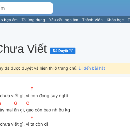
eo hợp âm
Tải ứng dụng
Yêu cầu hợp âm
Thành Viên
Khóa học
T
Chưa Viết
Đã Duyệt
ày đã được duyệt và hiển thị ở trang chủ.
Đi đến bài hát
[
F
]
chưa viết gì, vì 
còn đang suy nghĩ 
m
]
[
G
]
[
C
]
ày mai 
ăn gì, 
gạo còn bao nhiêu kg 
[
F
]
chưa viết gì, vì 
ta còn đi 