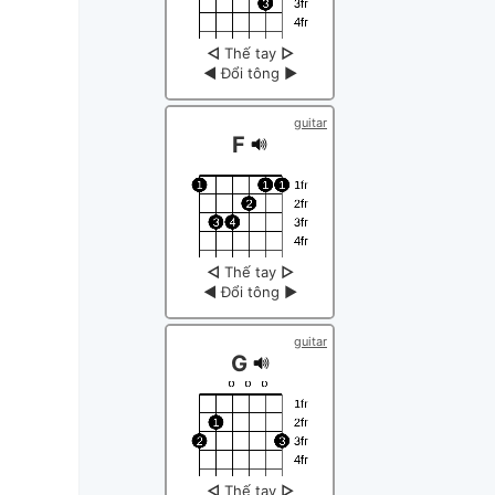
◁
Thế tay
▷
◀
Đổi tông
▶
guitar
F
◁
Thế tay
▷
◀
Đổi tông
▶
guitar
G
◁
Thế tay
▷