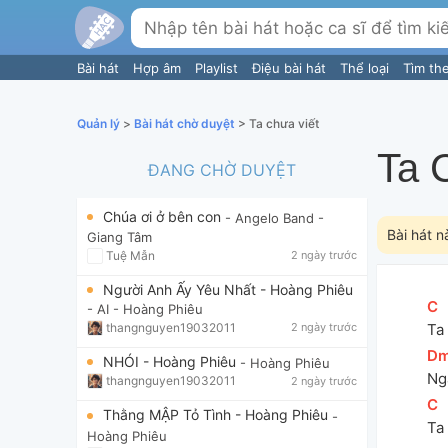
Bài hát
Hợp âm
Playlist
Điệu bài hát
Thể loại
Tìm th
Quản lý
>
Bài hát chờ duyệt
> Ta chưa viết
Ta 
ĐANG CHỜ DUYỆT
Chúa ơi ở bên con
- Angelo Band
-
Bài hát n
Giang Tâm
Tuệ Mẫn
2 ngày trước
Người Anh Ấy Yêu Nhất - Hoàng Phiêu
[
C
]
- AI
- Hoàng Phiêu
thangnguyen19032011
2 ngày trước
Ta 
[
D
NHÓI - Hoàng Phiêu
- Hoàng Phiêu
Ng
thangnguyen19032011
2 ngày trước
[
C
]
Thằng MẬP Tỏ Tình - Hoàng Phiêu
-
Ta 
Hoàng Phiêu