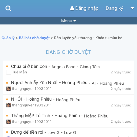
Đăng nhập
Đăng ký
Menu
Bài hát
Guitar Tabs
Quản lý
>
Bài hát chờ duyệt
> Rèn luyện yêu thương - Khóa tu mùa hè
Playlist
Hợp âm
ĐANG CHỜ DUYỆT
Điệu bài hát
Thể loại
Chúa ơi ở bên con
- Angelo Band
- Giang Tâm
Tìm theo hợp âm
Tải ứng dụng
Tuệ Mẫn
2 ngày trước
Yêu cầu hợp âm
Thành Viên
Người Anh Ấy Yêu Nhất - Hoàng Phiêu
- AI
- Hoàng Phiêu
thangnguyen19032011
2 ngày trước
Khóa học
Quản lý
51
NHÓI - Hoàng Phiêu
- Hoàng Phiêu
Tắt quảng cáo
thangnguyen19032011
2 ngày trước
Thằng MẬP Tỏ Tình - Hoàng Phiêu
- Hoàng Phiêu
thangnguyen19032011
2 ngày trước
Đừng để tiền rơi
- Low G
- Low G