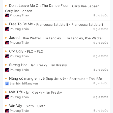
Don’t Leave Me On The Dance Floor
- Carly Rae Jepsen
-
Carly Rae Jepsen
Phương Thảo
9 giờ trước
Free To Be Me
- Francesca Battistelli
- Francesca Battistelli
Phương Thảo
9 giờ trước
Jaded
- Koe Wetzel, Ella Langley
- Ella Langley, Koe Wetzel
Phương Thảo
9 giờ trước
Cry Ugly
- FLO
- FLO
Phương Thảo
8 giờ trước
Sương Hoa
- Ian Kresky
- Ian Kresky
Phương Thảo
8 giờ trước
Nắng có mang em về (hợp âm dễ)
- Shartnuss
- Thái Bảo
thanhbinh61anyken
8 giờ trước
Mặt Trời
- Ian Kresky
- Ian Kresky
Phương Thảo
8 giờ trước
Vẫn Vậy
- Sloth
- Sloth
Phương Thảo
8 giờ trước