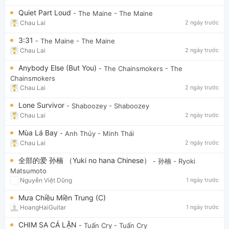
Quiet Part Loud
- The Maine
- The Maine
Chau Lai
2 ngày trước
3:31
- The Maine
- The Maine
Chau Lai
2 ngày trước
Anybody Else (But You)
- The Chainsmokers
- The
Chainsmokers
Chau Lai
2 ngày trước
Lone Survivor
- Shaboozey
- Shaboozey
Chau Lai
2 ngày trước
Mùa Lá Bay
- Anh Thúy
- Minh Thái
Chau Lai
2 ngày trước
全部的爱 孙楠 （Yuki no hana Chinese）
- 孙楠
- Ryoki
Matsumoto
Nguyễn Việt Dũng
1 ngày trước
Mưa Chiều Miền Trung (C)
HoangHaiGuitar
1 ngày trước
CHIM SA CÁ LẶN
- Tuấn Cry
- Tuấn Cry