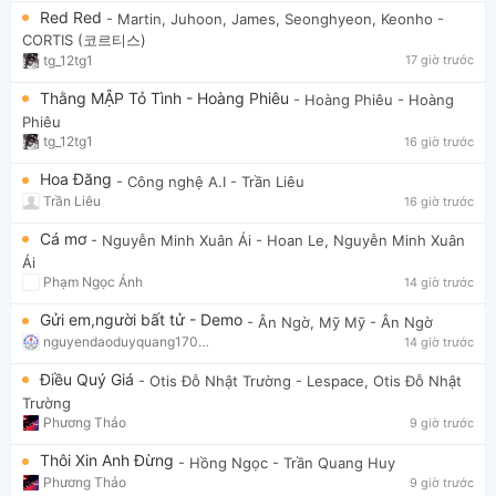
Red Red
- Martin, Juhoon, James, Seonghyeon, Keonho
-
CORTIS (코르티스)
tg_12tg1
17 giờ trước
Thằng MẬP Tỏ Tình - Hoàng Phiêu
- Hoàng Phiêu
- Hoàng
Phiêu
tg_12tg1
16 giờ trước
Hoa Đăng
- Công nghệ A.I
- Trần Liêu
Trần Liêu
16 giờ trước
Cá mơ
- Nguyễn Minh Xuân Ái
- Hoan Le, Nguyễn Minh Xuân
Ái
Phạm Ngọc Ánh
14 giờ trước
Gửi em,người bất tử - Demo
- Ân Ngờ, Mỹ Mỹ
- Ân Ngờ
nguyendaoduyquang17021
14 giờ trước
Điều Quý Giá
- Otis Đỗ Nhật Trường
- Lespace, Otis Đỗ Nhật
Trường
Phương Thảo
9 giờ trước
Thôi Xin Anh Đừng
- Hồng Ngọc
- Trần Quang Huy
Phương Thảo
9 giờ trước