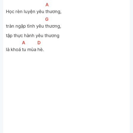
[
A
]
Học rèn luyện yêu 
thương,
[
G
]
tràn ngập tình yêu 
thương,
tập thực hành yêu thương
[
A
]
[
D
]
là khoá 
tu mùa 
hè.