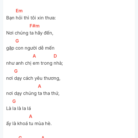
[
Em
]
Bạn 
hỏi thì tôi xin thưa:
[
F#m
]
Nơi chúng 
ta hãy đến,
[
G
]
gặp 
con người dễ mến
[
A
]
[
D
]
như anh chị 
em trong 
nhà;
[
G
]
nơi 
dạy cách yêu thương, 
[
A
]
nơi dạy chúng 
ta tha thứ,
[
G
]
Là 
la là la lá
[
A
]
ấy là khoá 
tu mùa hè.
[
G
]
[
A
]