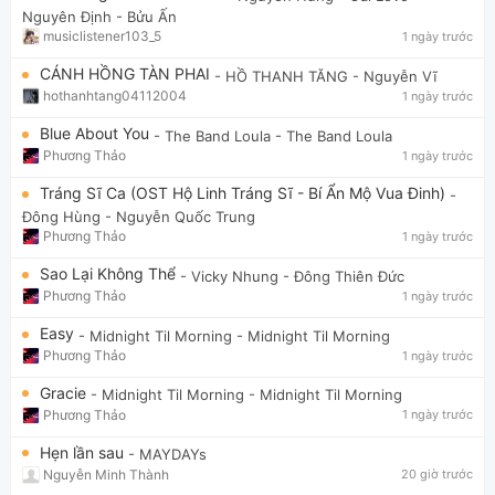
Nguyên Định - Bửu Ấn
musiclistener103_5
1 ngày trước
CÁNH HỒNG TÀN PHAI
- HỒ THANH TĂNG
- Nguyễn Vĩ
hothanhtang04112004
1 ngày trước
Blue About You
- The Band Loula
- The Band Loula
Phương Thảo
1 ngày trước
Tráng Sĩ Ca (OST Hộ Linh Tráng Sĩ - Bí Ẩn Mộ Vua Đinh)
-
Đông Hùng
- Nguyễn Quốc Trung
Phương Thảo
1 ngày trước
Sao Lại Không Thể
- Vicky Nhung
- Đông Thiên Đức
Phương Thảo
1 ngày trước
Easy
- Midnight Til Morning
- Midnight Til Morning
Phương Thảo
1 ngày trước
Gracie
- Midnight Til Morning
- Midnight Til Morning
Phương Thảo
1 ngày trước
Hẹn lần sau
- MAYDAYs
Nguyễn Minh Thành
20 giờ trước