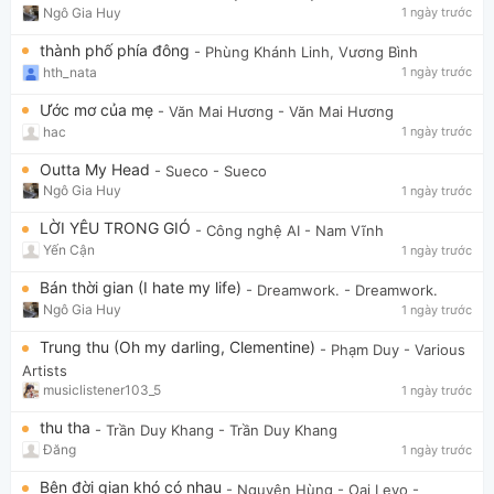
Ngô Gia Huy
1 ngày trước
thành phố phía đông
- Phùng Khánh Linh, Vương Bình
hth_nata
1 ngày trước
Ước mơ của mẹ
- Văn Mai Hương
- Văn Mai Hương
hac
1 ngày trước
Outta My Head
- Sueco
- Sueco
Ngô Gia Huy
1 ngày trước
LỜI YÊU TRONG GIÓ
- Công nghệ AI
- Nam Vĩnh
Yến Cận
1 ngày trước
Bán thời gian (I hate my life)
- Dreamwork.
- Dreamwork.
Ngô Gia Huy
1 ngày trước
Trung thu (Oh my darling, Clementine)
- Phạm Duy
- Various
Artists
musiclistener103_5
1 ngày trước
thu tha
- Trần Duy Khang
- Trần Duy Khang
Đăng
1 ngày trước
Bên đời gian khó có nhau
- Nguyên Hùng - Oai Levo
-