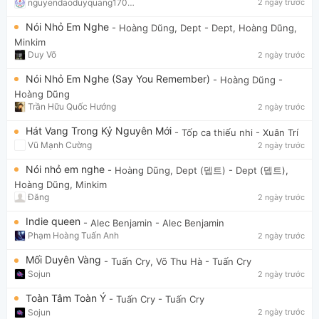
nguyendaoduyquang17021
2 ngày trước
Nói Nhỏ Em Nghe
- Hoàng Dũng, Dept
- Dept, Hoàng Dũng,
Minkim
Duy Võ
2 ngày trước
Nói Nhỏ Em Nghe (Say You Remember)
- Hoàng Dũng
-
Hoàng Dũng
Trần Hữu Quốc Hướng
2 ngày trước
Hát Vang Trong Kỷ Nguyên Mới
- Tốp ca thiếu nhi
- Xuân Trí
Vũ Mạnh Cường
2 ngày trước
Nói nhỏ em nghe
- Hoàng Dũng, Dept (뎁트)
- Dept (뎁트),
Hoàng Dũng, Minkim
Đăng
2 ngày trước
Indie queen
- Alec Benjamin
- Alec Benjamin
Phạm Hoàng Tuấn Anh
2 ngày trước
Mối Duyên Vàng
- Tuấn Cry, Võ Thu Hà
- Tuấn Cry
Sojun
2 ngày trước
Toàn Tâm Toàn Ý
- Tuấn Cry
- Tuấn Cry
Sojun
2 ngày trước