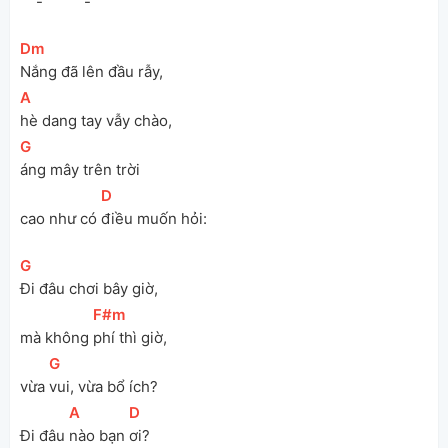
-
-
[
Dm
]
Nắng đã lên đầu rẫy,
[
A
]
hè dang tay vẫy chào,
[
G
]
áng mây trên trời 
[
D
]
cao
 như có 
điều muốn hỏi:
[
G
]
Đi đâu chơi bây giờ,
[
F#m
]
mà không 
phí thì giờ,
[
G
]
vừa 
vui, vừa bổ ích?
[
A
]
[
D
]
Đi đâu 
nào bạn 
ơi?