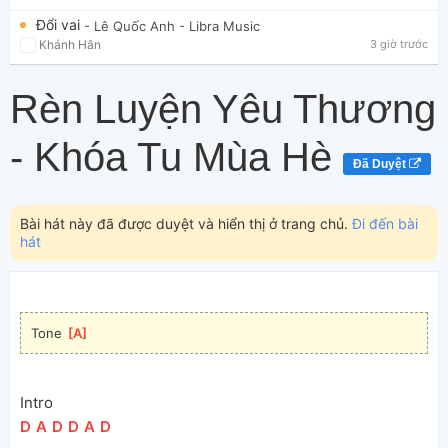
Đổi vai
- Lê Quốc Anh
- Libra Music
Khánh Hân
3 giờ trước
Rèn Luyện Yêu Thương
- Khóa Tu Mùa Hè
Đã Duyệt
Bài hát này đã được duyệt và hiển thị ở trang chủ.
Đi đến bài
hát
Tone 
[
A
]
Intro
[
D
]
[
A
]
[
D
]
[
D
]
[
A
]
[
D
]