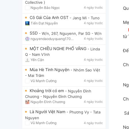
Collective )
Qu
Nguyễn Bảo Ngọc
4 ngày trước
Cô Gái Của Anh OST
- Jang Mi
- Tuno
Mẹ
Tiến Đạt Nguyễn
4 ngày trước
SSD
- W/n, 267, Nguyenn, Par SG
- W/n
từ 
nguyendaoduyquang17021
4 ngày trước
MỘT CHIỀU NGHE PHỐ VẮNG
- Linda
Đế
Q
- Nam Vĩnh
Yến Cận
4 ngày trước
Ch
Mùa Hè Tình Nguyện
- Nhóm Sao Việt
- Mai Trâm
Vũ Mạnh Cường
4 ngày trước
Ng
Khoảng trời có em
- Nguyễn Đình
Chương
- Nguyễn Đình Chương
Ch
Nguyễn Đình Chương
4 ngày trước
Là Người Việt Nam
- Phương Vy
- Tata
 S
Nguyen
Vũ Mạnh Cường
4 ngày trước
Ng