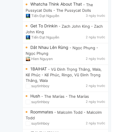
Whatcha Think About That
- The
Pussycat Dolls
- The Pussycat Dolls
Tiến Đạt Nguyễn
3 ngày trước
Get To Drinkin
- Zach John King
- Zach
John King
Tiến Đạt Nguyễn
2 ngày trước
Dắt Nhau Lên Rừng
- Ngọc Phụng
-
Ngọc Phụng
Hien Nguyen
2 ngày trước
1BAIHAT
- Vũ Đinh Trọng Thắng, Wala,
Kế Phúc
- Kế Phúc, Ringo, Vũ Đinh Trọng
Thắng, Wala
suytinhboy
2 ngày trước
Hush
- The Marías
- The Marías
suytinhboy
2 ngày trước
Roommates
- Malcolm Todd
- Malcolm
Todd
suytinhboy
2 ngày trước