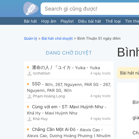
Bài hát
Hợp âm
Playlist
Điệu bài hát
Thể loại
Tìm th
Quản lý
>
Bài hát chờ duyệt
> Bình Thuận 51 ngày đêm
Bì
ĐANG CHỜ DUYỆT
運命の人 / 『ユイカ
- Yuika
- Yuika
Bài hát n
ryohatsun
4 ngày trước
SSD
- W/n, 267, Nguyenn, PAR SG
- 267,
Nguyenn, PAR SG, W/n
Phạm Hoàng Long
4 ngày trước
Bì
Cùng với em - ST: Mavi Huỳnh Như
-
Khả Hy
- Mavi Huỳnh Như
gia
Khả Huy
4 ngày trước
Chẳng Cần Một Ai Đó
- Alexis Cao
-
Ch
Alexis Cao, Dương Hoàng Phương ( Nhuộm