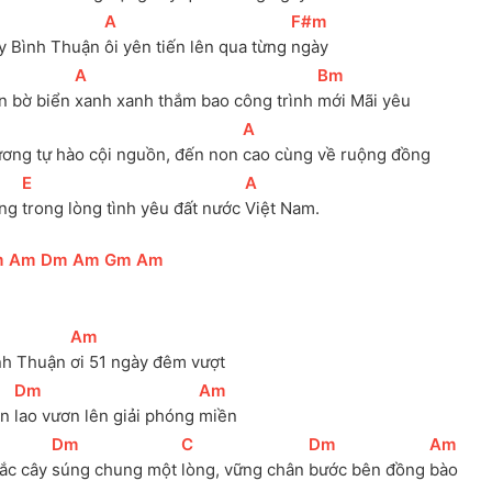
[
A
]
[
F#m
]
y Bình Thuận 
ôi yên tiến lên qua từng 
ngày
[
A
]
[
Bm
]
n bờ biển 
xanh xanh thắm bao công trình 
mới Mãi yêu 
[
A
]
ương tự hào cội nguồn, đến non 
cao cùng về ruộng đồng
[
E
]
[
A
]
ng 
trong lòng tình yêu đất nước 
Việt Nam.
m
]
[
Am
]
[
Dm
]
[
Am
]
[
Gm
]
[
Am
]
[
Am
]
nh Thuận 
ơi 51 ngày đêm vượt 
[
Dm
]
[
Am
]
n 
lao vươn lên giải phóng 
miền
[
Dm
]
[
C
]
[
Dm
]
[
Am
]
ắc cây 
súng chung một 
lòng, vững chân 
bước bên đồng 
bào