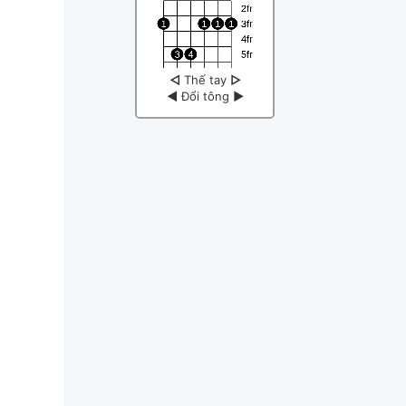
◁
Thế tay
▷
◀
Đổi tông
▶