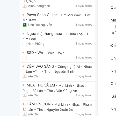
SG, W/n
Minhkhangmdb
3 ngày trước
Qu
Pawn Shop Guitar
- Tim McGraw
- Tim
Mẹ
McGraw
Tiến Đạt Nguyễn
3 ngày trước
từ 
Ngửa mặt hứng mưa
- Lil Kim Loại
- Lil
Kim Loại
Nam Phùng
3 ngày trước
Đế
SSD - W/n
- W/n
- W/n
Ch
3 ngày trước
ĐÊM SAO SÁNG
- Công nghệ AI
- Nhạc
Ng
: Nam Vĩnh - Thơ : Nguyễn Bính
Yến Cận
3 ngày trước
Ch
MÙA THU VÀ EM
- Mai Linh
- Nhạc :
Phạm Bá Lân – Thơ : Văn Công An
Yến Cận
3 ngày trước
 S
CÁM ƠN CON
- Mai Linh
- Nhạc : Phạm
Ng
Bá Lân – Thơ : Nguyễn Xuân Xe
Yến Cận
3 ngày trước