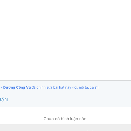
 -
Dương Công Vủ
đã chỉnh sửa bài hát này (lời, mô tả, ca sĩ)
UẬN