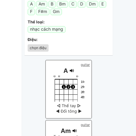
A
Am
B
Bm
C
D
Dm
E
F
F#m
Gm
Thể loại:
nhạc cách mạng
Điệu:
chọn điệu
guitar
A
◁
Thế tay
▷
◀
Đổi tông
▶
guitar
Am