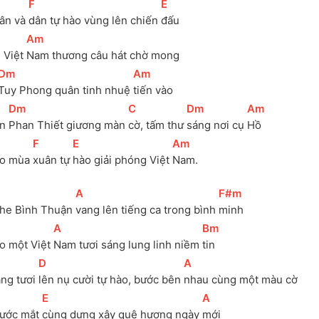
[
F
]
[
E
]
ân và 
dân tự hào vùng lên chiến 
đấu
[
Am
]
 Việt 
Nam thương câu hát chờ mong 
[
Dm
]
[
Am
]
Tuy Phong quân tinh nhuệ 
tiến vào
[
Dm
]
[
C
]
[
Dm
]
[
Am
]
n 
Phan Thiết giương màn 
cờ, tấm thư 
sáng nơi cụ 
Hồ
[
F
]
[
E
]
[
Am
]
o mùa 
xuân tự 
hào giải phóng Việt 
Nam.
[
A
]
[
F#m
]
he Bình Thuận 
vang lên tiếng ca trong bình 
minh
[
A
]
[
Bm
]
o một Việt 
Nam tươi sáng lung linh niềm 
tin
[
D
]
[
A
]
áng tươi 
lên nụ cười tự hào, bước bên 
nhau cùng một màu cờ
[
E
]
[
A
]
ước mắt 
cùng dựng xây quê hương ngày 
mới 