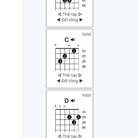
◁
Thế tay
▷
◀
Đổi tông
▶
guitar
C
◁
Thế tay
▷
◀
Đổi tông
▶
guitar
D
◁
Thế tay
▷