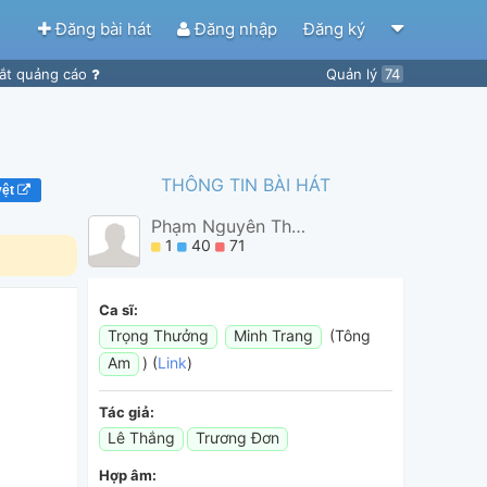
Đăng bài hát
Đăng nhập
Đăng ký
ắt quảng cáo
Quản lý
74
THÔNG TIN BÀI HÁT
yệt
Phạm Nguyên Thành Vinh
1
40
71
Ca sĩ:
Trọng Thưởng
Minh Trang
(Tông
Am
) (
Link
)
Tác giả:
Lê Thắng
Trương Đơn
Hợp âm: