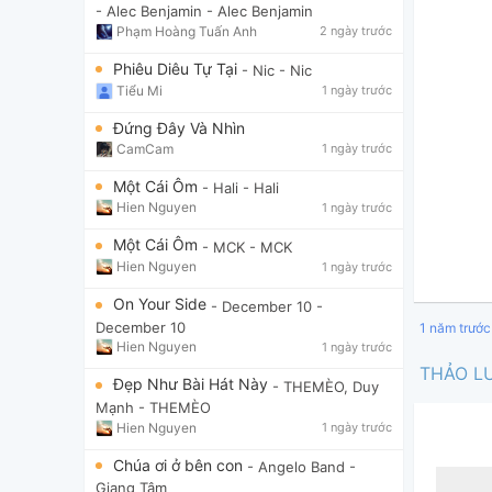
- Alec Benjamin
- Alec Benjamin
Phạm Hoàng Tuấn Anh
2 ngày trước
Phiêu Diêu Tự Tại
- Nic
- Nic
Tiểu Mi
1 ngày trước
Đứng Đây Và Nhìn
CamCam
1 ngày trước
Một Cái Ôm
- Hali
- Hali
Hien Nguyen
1 ngày trước
Một Cái Ôm
- MCK
- MCK
Hien Nguyen
1 ngày trước
On Your Side
- December 10
-
December 10
1 năm trước
Hien Nguyen
1 ngày trước
THẢO L
Đẹp Như Bài Hát Này
- THEMÈO, Duy
Mạnh
- THEMÈO
Hien Nguyen
1 ngày trước
Chúa ơi ở bên con
- Angelo Band
-
Giang Tâm