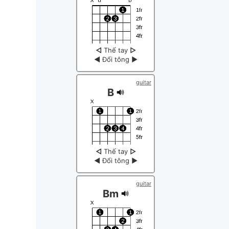
◁
Thế tay
▷
◀
Đổi tông
▶
guitar
B
◁
Thế tay
▷
◀
Đổi tông
▶
guitar
Bm