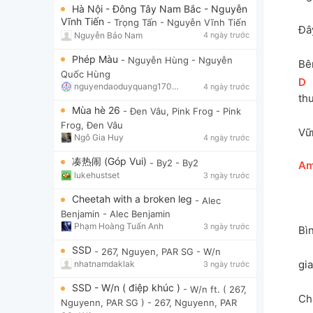
Hà Nội - Đông Tây Nam Bắc - Nguyễn
Vĩnh Tiến
- Trọng Tấn
- Nguyễn Vĩnh Tiến
Đâ
Nguyễn Bảo Nam
4 ngày trước
Phép Màu
- Nguyễn Hùng
- Nguyễn
Bê
Quốc Hùng
[
D
]
nguyendaoduyquang17021
4 ngày trước
th
Mùa hè 26
- Đen Vâu, Pink Frog
- Pink
Frog, Đen Vâu
Vữ
Ngô Gia Huy
4 ngày trước
凑热闹 (Góp Vui)
- By2
- By2
[
A
lukehustset
3 ngày trước
Cheetah with a broken leg
- Alec
Benjamin
- Alec Benjamin
Phạm Hoàng Tuấn Anh
3 ngày trước
Bì
SSD
- 267, Nguyen, PAR SG
- W/n
gia
nhatnamdaklak
3 ngày trước
SSD - W/n ( điệp khúc )
- W/n ft. ( 267,
Ch
Nguyenn, PAR SG )
- 267, Nguyenn, PAR