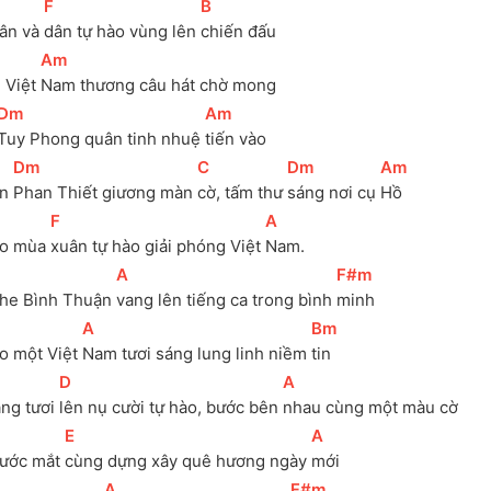
[
F
]
[
B
]
ân và 
dân tự hào vùng lên 
chiến đấu
[
Am
]
 Việt 
Nam thương câu hát chờ mong 
[
Dm
]
[
Am
]
Tuy Phong quân tinh nhuệ 
tiến vào
[
Dm
]
[
C
]
[
Dm
]
[
Am
]
n 
Phan Thiết giương màn 
cờ, tấm thư 
sáng nơi cụ 
Hồ
[
F
]
[
A
]
o mùa 
xuân tự hào giải phóng Việt 
Nam.
[
A
]
[
F#m
]
he Bình Thuận 
vang lên tiếng ca trong bình 
minh
[
A
]
[
Bm
]
o một Việt 
Nam tươi sáng lung linh niềm 
tin
[
D
]
[
A
]
áng tươi 
lên nụ cười tự hào, bước bên 
nhau cùng một màu cờ
[
E
]
[
A
]
ước mắt 
cùng dựng xây quê hương ngày 
mới 
[
A
]
[
F#m
]