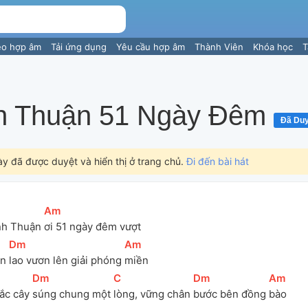
eo hợp âm
Tải ứng dụng
Yêu cầu hợp âm
Thành Viên
Khóa học
T
nh Thuận 51 Ngày Đêm
Đã Du
ày đã được duyệt và hiển thị ở trang chủ.
Đi đến bài hát
[
Am
]
nh Thuận 
ơi 51 ngày đêm vượt 
[
Dm
]
[
Am
]
n 
lao vươn lên giải phóng 
miền
[
Dm
]
[
C
]
[
Dm
]
[
Am
]
ắc cây 
súng chung một 
lòng, vững chân 
bước bên đồng 
bào