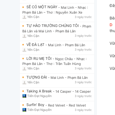
Đâ
SẼ CÓ MỘT NGÀY
- Mai Linh
- Nhạc :
Phạm Bá Lân – Thơ : Nguyễn Xuân Xe
Yến Cận
3 ngày trước
Bê
[
D
]
TỰ HÀO TRƯỜNG CHÚNG TÔI
- Phạm
th
Bá Lân và Mai Linh
- Phạm Bá Lân
Yến Cận
3 ngày trước
Vữ
VỀ ĐÀ LẠT
- Mai Linh
- Phạm Bá Lân
Yến Cận
3 ngày trước
Vữ
LỜI RU MẸ TÔI
- Ngọc Châu
- Nhạc :
Phạm Bá Lân - Thơ : Trần Tuấn Hùng
Vữ
Yến Cận
3 ngày trước
TƯỢNG ĐÀI
- Mai Linh
- Phạm Bá Lân
Yến Cận
3 ngày trước
Taking A Break
- 14 Casper
- 14 Casper
Tiến Đạt Nguyễn
3 ngày trước
Surfin' Boy
- Red Velvet
- Red Velvet
Tiến Đạt Nguyễn
3 ngày trước