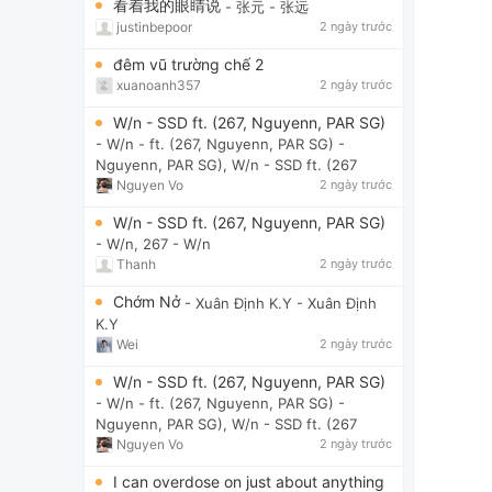
看着我的眼睛说
- 张元
- 张远
justinbepoor
2 ngày trước
đêm vũ trường chế 2
xuanoanh357
2 ngày trước
W/n - SSD ft. (267, Nguyenn, PAR SG)
- W/n - ft. (267, Nguyenn, PAR SG)
-
Nguyenn, PAR SG), W/n - SSD ft. (267
Nguyen Vo
2 ngày trước
W/n - SSD ft. (267, Nguyenn, PAR SG)
- W/n, 267
- W/n
Thanh
2 ngày trước
Chớm Nở
- Xuân Định K.Y
- Xuân Định
K.Y
Wei
2 ngày trước
W/n - SSD ft. (267, Nguyenn, PAR SG)
- W/n - ft. (267, Nguyenn, PAR SG)
-
Nguyenn, PAR SG), W/n - SSD ft. (267
Nguyen Vo
2 ngày trước
I can overdose on just about anything