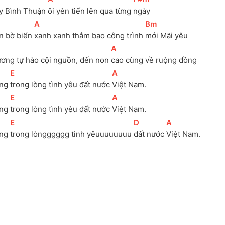
y Bình Thuận 
ôi yên tiến lên qua từng 
ngày
[
A
]
[
Bm
]
n bờ biển 
xanh xanh thắm bao công trình 
mới Mãi yêu 
[
A
]
ương tự hào cội nguồn, đến non 
cao cùng về ruộng đồng
[
E
]
[
A
]
ng 
trong lòng tình yêu đất nước 
Việt Nam.
[
E
]
[
A
]
ng 
trong lòng tình yêu đất nước 
Việt Nam.
[
E
]
[
D
]
[
A
]
ng 
trong lòngggggg tình yêuuuuuuuu 
đất nước 
Việt Nam.