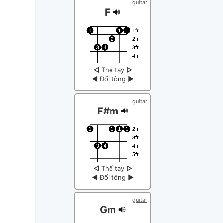
guitar
F
◁
Thế tay
▷
◀
Đổi tông
▶
guitar
F#m
◁
Thế tay
▷
◀
Đổi tông
▶
guitar
Gm