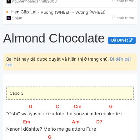
nguyenhoanganh882003
16 phút trước
Hẹn Gặp Lại
- Vương (WHEE!)
- Vương (WHEE!)
Sojun
10 phút trước
Almond Chocolate
Đã Duyệt
Bài hát này đã được duyệt và hiển thị ở trang chủ.
Đi đến bài
hát
Capo 3
[
G
]
[
C
]
[
Cm
]
[
G
]
"Oshi" wa 
iyashi akizu 
tōtoi tōi 
sonzai miteruda
kede ī
[
Em
]
[
Am
]
[
D7
]
Nanoni 
dōshite? Me to me ga 
atteru Fure
[
G
]