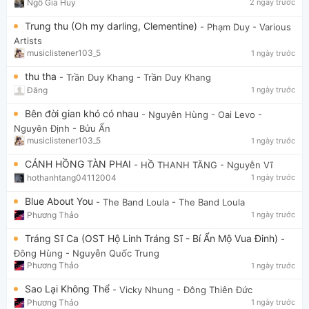
Ngô Gia Huy
2 ngày trước
Trung thu (Oh my darling, Clementine)
- Phạm Duy
- Various
Artists
musiclistener103_5
1 ngày trước
thu tha
- Trần Duy Khang
- Trần Duy Khang
Đăng
1 ngày trước
Bên đời gian khó có nhau
- Nguyên Hùng - Oai Levo
-
Nguyên Định - Bửu Ấn
musiclistener103_5
1 ngày trước
CÁNH HỒNG TÀN PHAI
- HỒ THANH TĂNG
- Nguyễn Vĩ
hothanhtang04112004
1 ngày trước
Blue About You
- The Band Loula
- The Band Loula
Phương Thảo
1 ngày trước
Tráng Sĩ Ca (OST Hộ Linh Tráng Sĩ - Bí Ẩn Mộ Vua Đinh)
-
Đông Hùng
- Nguyễn Quốc Trung
Phương Thảo
1 ngày trước
Sao Lại Không Thể
- Vicky Nhung
- Đông Thiên Đức
Phương Thảo
1 ngày trước