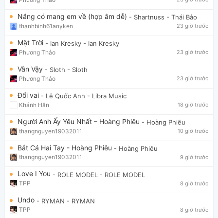
Nắng có mang em về (hợp âm dễ)
- Shartnuss
- Thái Bảo
thanhbinh61anyken
23 giờ trước
Mặt Trời
- Ian Kresky
- Ian Kresky
Phương Thảo
23 giờ trước
Vẫn Vậy
- Sloth
- Sloth
Phương Thảo
23 giờ trước
Đổi vai
- Lê Quốc Anh
- Libra Music
Khánh Hân
18 giờ trước
Người Anh Ấy Yêu Nhất – Hoàng Phiêu
- Hoàng Phiêu
thangnguyen19032011
10 giờ trước
Bắt Cá Hai Tay - Hoàng Phiêu
- Hoàng Phiêu
thangnguyen19032011
9 giờ trước
Love I You
- ROLE MODEL
- ROLE MODEL
TPP
8 giờ trước
Undo
- RYMAN
- RYMAN
TPP
8 giờ trước