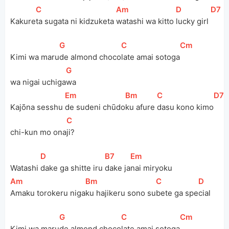
[
C
]
[
Am
]
[
D
]
[
D7
]
Kakure
ta sugata ni kidzuketa 
watashi wa kitto 
lucky girl 
[
G
]
[
C
]
[
Cm
]
Kimi wa maru
de almond choco
late amai sotoga
[
G
]
wa nigai uchiga
wa
[
Em
]
[
Bm
]
[
C
]
[
D7
]
Kajōna sesshu 
de sudeni chūdo
ku afure 
dasu kono kimo
[
C
]
chi-kun mo ona
ji?
[
D
]
[
B7
]
[
Em
]
Watashi 
dake ga shitte iru 
dake ja
nai miryoku
[
Am
]
[
Bm
]
[
C
]
[
D
]
Amaku torokeru niga
ku hajikeru sono su
bete ga spe
cial
[
G
]
[
C
]
[
Cm
]
Kimi wa maru
de almond choco
late amai sotoga