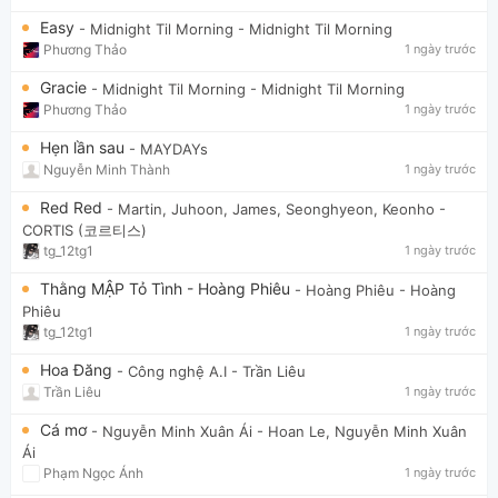
Easy
- Midnight Til Morning
- Midnight Til Morning
Phương Thảo
1 ngày trước
Gracie
- Midnight Til Morning
- Midnight Til Morning
Phương Thảo
1 ngày trước
Hẹn lần sau
- MAYDAYs
Nguyễn Minh Thành
1 ngày trước
Red Red
- Martin, Juhoon, James, Seonghyeon, Keonho
-
CORTIS (코르티스)
tg_12tg1
1 ngày trước
Thằng MẬP Tỏ Tình - Hoàng Phiêu
- Hoàng Phiêu
- Hoàng
Phiêu
tg_12tg1
1 ngày trước
Hoa Đăng
- Công nghệ A.I
- Trần Liêu
Trần Liêu
1 ngày trước
Cá mơ
- Nguyễn Minh Xuân Ái
- Hoan Le, Nguyễn Minh Xuân
Ái
Phạm Ngọc Ánh
1 ngày trước