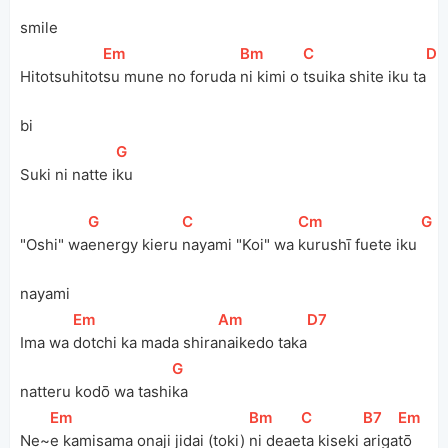
smile
[
Em
]
[
Bm
]
[
C
]
[
D
]
Hitotsuhitot
su mune no foruda 
ni kimi o 
tsuika shite iku ta
bi
[
G
]
Suki ni natte i
ku
[
G
]
[
C
]
[
Cm
]
[
G
]
"Oshi" wa
energy kieru 
nayami "Koi" wa 
kurushī fuete iku 
nayami
[
Em
]
[
Am
]
[
D7
]
Ima wa 
dotchi ka mada shira
naikedo taka
[
G
]
natteru kodō wa tashi
ka
[
Em
]
[
Bm
]
[
C
]
[
B7
]
[
Em
]
Ne~
e kamisama onaji jidai (toki) 
ni deae
ta kiseki 
ariga
tō