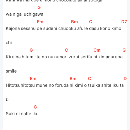
[
G
]
wa nigai uchiga
wa
[
Em
]
[
Bm
]
[
C
]
[
D7
]
Kajōna sesshu 
de sudeni chūdo
ku afure 
dasu kono kimo
chi
[
G
]
[
C
]
[
Cm
]
[
G
]
Kireina hito
mi-te no nukumo
ri zurui serifu 
ni kimagurena
smile
[
Em
]
[
Bm
]
[
C
]
[
D
]
Hitotsuhitot
su mune no foruda 
ni kimi o 
tsuika shite iku ta
bi
[
G
]
Suki ni natte i
ku