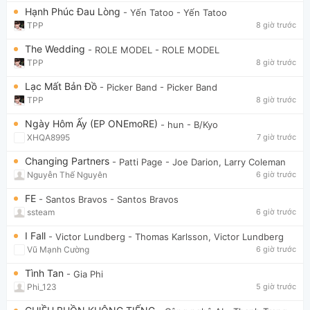
Hạnh Phúc Đau Lòng
- Yến Tatoo
- Yến Tatoo
TPP
8 giờ trước
The Wedding
- ROLE MODEL
- ROLE MODEL
TPP
8 giờ trước
Lạc Mất Bản Đồ
- Picker Band
- Picker Band
TPP
8 giờ trước
Ngày Hôm Ấy (EP ONEmoRE)
- hun
- B/Kyo
XHQA8995
7 giờ trước
Changing Partners
- Patti Page
- Joe Darion, Larry Coleman
Nguyễn Thế Nguyên
6 giờ trước
FE
- Santos Bravos
- Santos Bravos
ssteam
6 giờ trước
I Fall
- Victor Lundberg
- Thomas Karlsson, Victor Lundberg
Vũ Mạnh Cường
6 giờ trước
Tình Tan
- Gia Phi
Phi_123
5 giờ trước