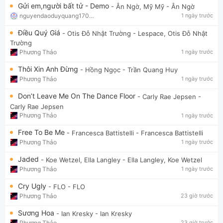
Gửi em,người bất tử - Demo
- Ân Ngờ, Mỹ Mỹ
- Ân Ngờ
nguyendaoduyquang17021
1 ngày trước
Điều Quý Giá
- Otis Đỗ Nhật Trường
- Lespace, Otis Đỗ Nhật
Trường
Phương Thảo
1 ngày trước
Thôi Xin Anh Đừng
- Hồng Ngọc
- Trần Quang Huy
Phương Thảo
1 ngày trước
Don’t Leave Me On The Dance Floor
- Carly Rae Jepsen
-
Carly Rae Jepsen
Phương Thảo
1 ngày trước
Free To Be Me
- Francesca Battistelli
- Francesca Battistelli
Phương Thảo
1 ngày trước
Jaded
- Koe Wetzel, Ella Langley
- Ella Langley, Koe Wetzel
Phương Thảo
1 ngày trước
Cry Ugly
- FLO
- FLO
Phương Thảo
23 giờ trước
Sương Hoa
- Ian Kresky
- Ian Kresky
Phương Thảo
23 giờ trước