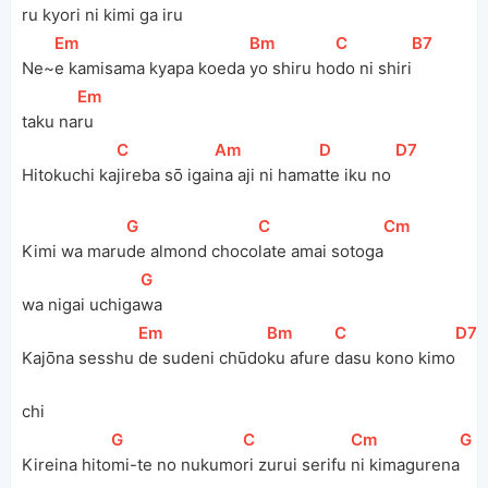
ru kyori ni kimi ga i
ru
[
Em
]
[
Bm
]
[
C
]
[
B7
]
Ne~
e kamisama kyapa koeda 
yo shiru ho
do ni shiri
[
Em
]
taku na
ru
[
C
]
[
Am
]
[
D
]
[
D7
]
Hitokuchi ka
jireba sō igai
na aji ni hama
tte iku no 
[
G
]
[
C
]
[
Cm
]
Kimi wa maru
de almond choco
late amai sotoga
[
G
]
wa nigai uchiga
wa
[
Em
]
[
Bm
]
[
C
]
[
D7
]
Kajōna sesshu 
de sudeni chūdo
ku afure 
dasu kono kimo
chi
[
G
]
[
C
]
[
Cm
]
[
G
]
Kireina hito
mi-te no nukumo
ri zurui serifu 
ni kimagurena