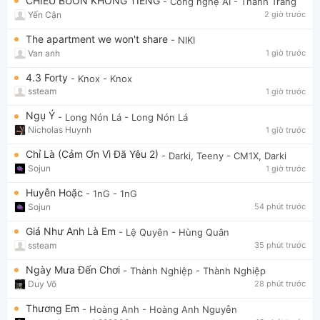
CHIỀU BUỒN KHÔNG TIẾNG
- Công nghệ AI
- Thanh Trang
Yến Cận
2 giờ trước
The apartment we won't share
- NIKI
Van anh
1 giờ trước
4.3 Forty
- Knox
- Knox
ssteam
1 giờ trước
Ngụ Ý
- Long Nón Lá
- Long Nón Lá
Nicholas Huynh
1 giờ trước
Chỉ Là (Cảm Ơn Vì Đã Yêu 2)
- Darki, Teeny
- CM1X, Darki
Sojun
1 giờ trước
Huyễn Hoặc
- 1nG
- 1nG
Sojun
54 phút trước
Giá Như Anh Là Em
- Lệ Quyên
- Hùng Quân
ssteam
35 phút trước
Ngày Mưa Đến Chơi
- Thành Nghiệp
- Thành Nghiệp
Duy Võ
28 phút trước
Thương Em
- Hoàng Anh
- Hoàng Anh Nguyễn