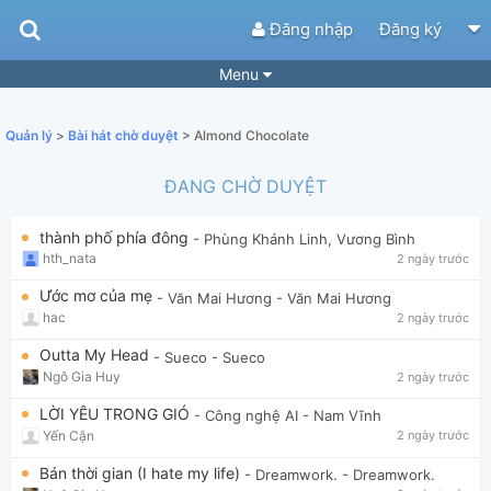
Đăng nhập
Đăng ký
Menu
Bài hát
Guitar Tabs
Quản lý
>
Bài hát chờ duyệt
> Almond Chocolate
Playlist
Hợp âm
ĐANG CHỜ DUYỆT
Điệu bài hát
Thể loại
thành phố phía đông
- Phùng Khánh Linh, Vương Bình
Tìm theo hợp âm
Tải ứng dụng
hth_nata
2 ngày trước
Yêu cầu hợp âm
Thành Viên
Ước mơ của mẹ
- Văn Mai Hương
- Văn Mai Hương
hac
2 ngày trước
Khóa học
Quản lý
53
Outta My Head
- Sueco
- Sueco
Tắt quảng cáo
Ngô Gia Huy
2 ngày trước
LỜI YÊU TRONG GIÓ
- Công nghệ AI
- Nam Vĩnh
Yến Cận
2 ngày trước
Bán thời gian (I hate my life)
- Dreamwork.
- Dreamwork.