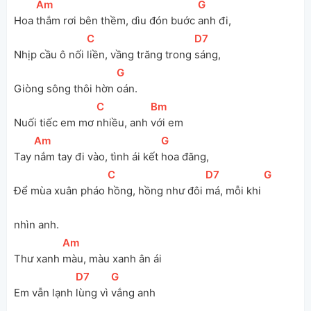
[
Am
]
[
G
]
Hoa 
thắm rơi bên thềm, dìu đón buớc 
anh đi, 
[
C
]
[
D7
]
Nhịp cầu ô nối 
liền, vầng trăng trong 
sáng, 
[
G
]
Giòng sông thôi hờn 
oán.
[
C
]
[
Bm
]
Nuối tiếc em mơ 
nhiều, anh 
với em
[
Am
]
[
G
]
Tay 
nắm tay đi vào, tình ái kết 
hoa đăng, 
[
C
]
[
D7
]
[
G
]
Để mùa xuân pháo 
hồng, hồng như đôi 
má, mỗi khi 
nhìn anh.
[
Am
]
Thư xanh 
màu, màu xanh ân ái
[
D7
]
[
G
]
Em vẫn lạnh 
lùng vì 
vắng anh