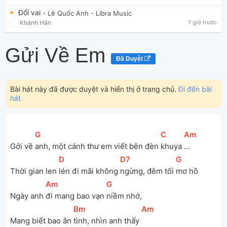
Đổi vai
- Lê Quốc Anh
- Libra Music
Khánh Hân
7 giờ trước
Gửi Về Em
Đã Duyệt
Bài hát này đã được duyệt và hiển thị ở trang chủ.
Đi đến bài
hát
[
G
]
[
C
]
[
Am
]
Gởi về 
anh, một cánh thư em viết bên đèn 
khuya 
…
[
D
]
[
D7
]
[
G
]
Thời gian len 
lén đi mãi không 
ngừng, đêm tối 
mơ hồ
[
Am
]
[
G
]
Ngày anh 
đi mang bao vạn 
niềm nhớ, 
[
Bm
]
[
Am
]
Mang biết bao ân 
tình, nhìn anh thấy 