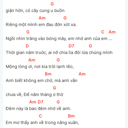
[
G
]
giận hờn, cỏ cây cung 
u buồn
[
Am
]
[
G
]
Riêng một mình 
em đau đớn 
xót xa.
[
G
]
[
C
]
[
Am
]
Ngồi nhìn 
trăng vào bóng mây, em nhớ anh của 
em 
…
[
D
]
[
D7
]
[
G
]
Thời gian 
năm truớc, ai nỡ chia 
lìa đôi lứa 
chúng mình
[
Am
]
[
G
]
Mộng lòng 
ơi, nơi kia trời 
lạnh lẽo, 
[
Bm
]
[
Am
]
Anh biết không em 
chờ, mà anh vẫn 
[
G
]
chưa về, Để năm tháng 
ơ thờ
[
Am
]
[
D7
]
[
G
]
Đêm này là 
bao 
đêm nhớ 
về anh.
[
C
]
[
Bm
]
Em mơ thấy anh 
về trong nắng 
xuân, 