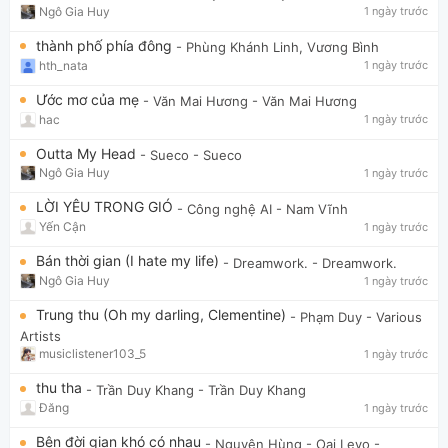
Ngô Gia Huy
1 ngày trước
thành phố phía đông
- Phùng Khánh Linh, Vương Bình
hth_nata
1 ngày trước
Ước mơ của mẹ
- Văn Mai Hương
- Văn Mai Hương
hac
1 ngày trước
Outta My Head
- Sueco
- Sueco
Ngô Gia Huy
1 ngày trước
LỜI YÊU TRONG GIÓ
- Công nghệ AI
- Nam Vĩnh
Yến Cận
1 ngày trước
Bán thời gian (I hate my life)
- Dreamwork.
- Dreamwork.
Ngô Gia Huy
1 ngày trước
Trung thu (Oh my darling, Clementine)
- Phạm Duy
- Various
Artists
musiclistener103_5
1 ngày trước
thu tha
- Trần Duy Khang
- Trần Duy Khang
Đăng
1 ngày trước
Bên đời gian khó có nhau
- Nguyên Hùng - Oai Levo
-