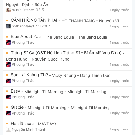
Nguyên Định - Bửu Ấn
musiclistener103_5
1 ngày trước
CÁNH HỒNG TÀN PHAI
- HỒ THANH TĂNG
- Nguyễn Vĩ
hothanhtang04112004
1 ngày trước
Blue About You
- The Band Loula
- The Band Loula
Phương Thảo
1 ngày trước
Tráng Sĩ Ca (OST Hộ Linh Tráng Sĩ - Bí Ẩn Mộ Vua Đinh)
-
Đông Hùng
- Nguyễn Quốc Trung
Phương Thảo
1 ngày trước
Sao Lại Không Thể
- Vicky Nhung
- Đông Thiên Đức
Phương Thảo
1 ngày trước
Easy
- Midnight Til Morning
- Midnight Til Morning
Phương Thảo
1 ngày trước
Gracie
- Midnight Til Morning
- Midnight Til Morning
Phương Thảo
1 ngày trước
Hẹn lần sau
- MAYDAYs
Nguyễn Minh Thành
1 ngày trước