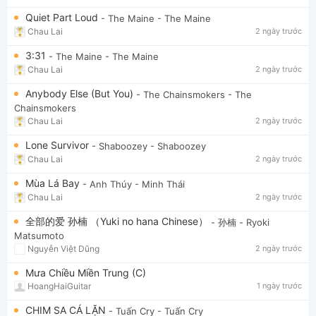
Quiet Part Loud
- The Maine
- The Maine
Chau Lai
2 ngày trước
3:31
- The Maine
- The Maine
Chau Lai
2 ngày trước
Anybody Else (But You)
- The Chainsmokers
- The
Chainsmokers
Chau Lai
2 ngày trước
Lone Survivor
- Shaboozey
- Shaboozey
Chau Lai
2 ngày trước
Mùa Lá Bay
- Anh Thúy
- Minh Thái
Chau Lai
2 ngày trước
全部的爱 孙楠 （Yuki no hana Chinese）
- 孙楠
- Ryoki
Matsumoto
Nguyễn Việt Dũng
2 ngày trước
Mưa Chiều Miền Trung (C)
HoangHaiGuitar
1 ngày trước
CHIM SA CÁ LẶN
- Tuấn Cry
- Tuấn Cry