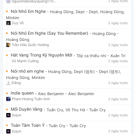
nguyendaoduyquang17021
2 ngày trước
Nói Nhỏ Em Nghe
- Hoàng Dũng, Dept
- Dept, Hoàng Dũng,
Minkim
Duy Võ
2 ngày trước
Nói Nhỏ Em Nghe (Say You Remember)
- Hoàng Dũng
-
Hoàng Dũng
Trần Hữu Quốc Hướng
2 ngày trước
Hát Vang Trong Kỷ Nguyên Mới
- Tốp ca thiếu nhi
- Xuân Trí
Vũ Mạnh Cường
2 ngày trước
Nói nhỏ em nghe
- Hoàng Dũng, Dept (뎁트)
- Dept (뎁트),
Hoàng Dũng, Minkim
Đăng
2 ngày trước
Indie queen
- Alec Benjamin
- Alec Benjamin
Phạm Hoàng Tuấn Anh
2 ngày trước
Mối Duyên Vàng
- Tuấn Cry, Võ Thu Hà
- Tuấn Cry
Sojun
2 ngày trước
Toàn Tâm Toàn Ý
- Tuấn Cry
- Tuấn Cry
Sojun
2 ngày trước