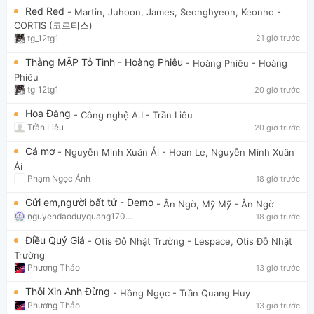
Red Red
- Martin, Juhoon, James, Seonghyeon, Keonho
-
CORTIS (코르티스)
tg_12tg1
21 giờ trước
Thằng MẬP Tỏ Tình - Hoàng Phiêu
- Hoàng Phiêu
- Hoàng
Phiêu
tg_12tg1
20 giờ trước
Hoa Đăng
- Công nghệ A.I
- Trần Liêu
Trần Liêu
20 giờ trước
Cá mơ
- Nguyễn Minh Xuân Ái
- Hoan Le, Nguyễn Minh Xuân
Ái
Phạm Ngọc Ánh
18 giờ trước
Gửi em,người bất tử - Demo
- Ân Ngờ, Mỹ Mỹ
- Ân Ngờ
nguyendaoduyquang17021
18 giờ trước
Điều Quý Giá
- Otis Đỗ Nhật Trường
- Lespace, Otis Đỗ Nhật
Trường
Phương Thảo
13 giờ trước
Thôi Xin Anh Đừng
- Hồng Ngọc
- Trần Quang Huy
Phương Thảo
13 giờ trước