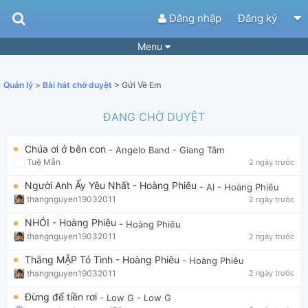
Đăng nhập
Đăng ký
Menu
Bài hát
Guitar Tabs
Quản lý
>
Bài hát chờ duyệt
> Gửi Về Em
Playlist
Hợp âm
ĐANG CHỜ DUYỆT
Điệu bài hát
Thể loại
Chúa ơi ở bên con
- Angelo Band
- Giang Tâm
Tìm theo hợp âm
Tải ứng dụng
Tuệ Mẫn
2 ngày trước
Yêu cầu hợp âm
Thành Viên
Người Anh Ấy Yêu Nhất - Hoàng Phiêu
- AI
- Hoàng Phiêu
thangnguyen19032011
2 ngày trước
Khóa học
Quản lý
51
NHÓI - Hoàng Phiêu
- Hoàng Phiêu
Tắt quảng cáo
thangnguyen19032011
2 ngày trước
Thằng MẬP Tỏ Tình - Hoàng Phiêu
- Hoàng Phiêu
thangnguyen19032011
2 ngày trước
Đừng để tiền rơi
- Low G
- Low G