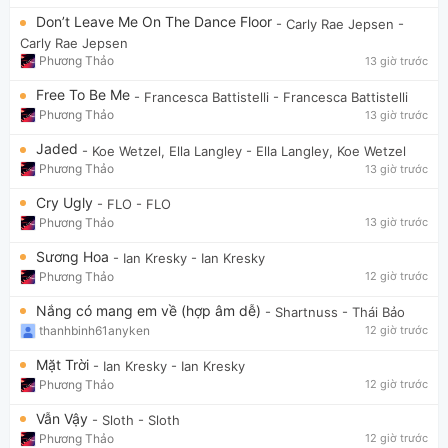
Don’t Leave Me On The Dance Floor
- Carly Rae Jepsen
-
Carly Rae Jepsen
Phương Thảo
13 giờ trước
Free To Be Me
- Francesca Battistelli
- Francesca Battistelli
Phương Thảo
13 giờ trước
Jaded
- Koe Wetzel, Ella Langley
- Ella Langley, Koe Wetzel
Phương Thảo
13 giờ trước
Cry Ugly
- FLO
- FLO
Phương Thảo
13 giờ trước
Sương Hoa
- Ian Kresky
- Ian Kresky
Phương Thảo
12 giờ trước
Nắng có mang em về (hợp âm dễ)
- Shartnuss
- Thái Bảo
thanhbinh61anyken
12 giờ trước
Mặt Trời
- Ian Kresky
- Ian Kresky
Phương Thảo
12 giờ trước
Vẫn Vậy
- Sloth
- Sloth
Phương Thảo
12 giờ trước