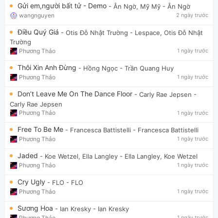
Gửi em,người bất tử - Demo
- Ân Ngờ, Mỹ Mỹ
- Ân Ngờ
wangnguyen
2 ngày trước
Điều Quý Giá
- Otis Đỗ Nhật Trường
- Lespace, Otis Đỗ Nhật
Trường
Phương Thảo
1 ngày trước
Thôi Xin Anh Đừng
- Hồng Ngọc
- Trần Quang Huy
Phương Thảo
1 ngày trước
Don’t Leave Me On The Dance Floor
- Carly Rae Jepsen
-
Carly Rae Jepsen
Phương Thảo
1 ngày trước
Free To Be Me
- Francesca Battistelli
- Francesca Battistelli
Phương Thảo
1 ngày trước
Jaded
- Koe Wetzel, Ella Langley
- Ella Langley, Koe Wetzel
Phương Thảo
1 ngày trước
Cry Ugly
- FLO
- FLO
Phương Thảo
1 ngày trước
Sương Hoa
- Ian Kresky
- Ian Kresky
Phương Thảo
1 ngày trước