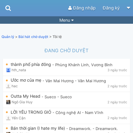
Đăng nhập
Đăng ký
Menu
Bài hát
Guitar Tabs
Quản lý
>
Bài hát chờ duyệt
> Tồi tệ
Playlist
Hợp âm
ĐANG CHỜ DUYỆT
Điệu bài hát
Thể loại
thành phố phía đông
- Phùng Khánh Linh, Vương Bình
Tìm theo hợp âm
Tải ứng dụng
hth_nata
3 ngày trước
Yêu cầu hợp âm
Thành Viên
Ước mơ của mẹ
- Văn Mai Hương
- Văn Mai Hương
hac
2 ngày trước
Khóa học
Quản lý
77
Outta My Head
- Sueco
- Sueco
Tắt quảng cáo
Ngô Gia Huy
2 ngày trước
LỜI YÊU TRONG GIÓ
- Công nghệ AI
- Nam Vĩnh
Yến Cận
2 ngày trước
Bán thời gian (I hate my life)
- Dreamwork.
- Dreamwork.