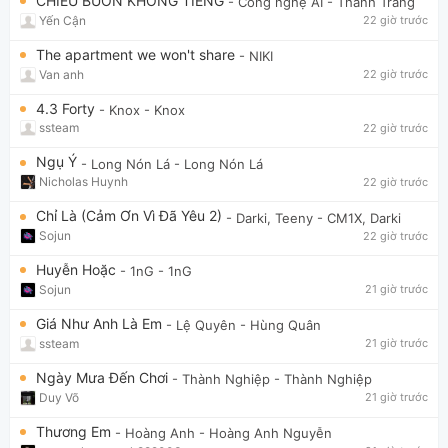
CHIỀU BUỒN KHÔNG TIẾNG
- Công nghệ AI
- Thanh Trang
Yến Cận
22 giờ trước
The apartment we won't share
- NIKI
Van anh
22 giờ trước
4.3 Forty
- Knox
- Knox
ssteam
22 giờ trước
Ngụ Ý
- Long Nón Lá
- Long Nón Lá
Nicholas Huynh
22 giờ trước
Chỉ Là (Cảm Ơn Vì Đã Yêu 2)
- Darki, Teeny
- CM1X, Darki
Sojun
22 giờ trước
Huyễn Hoặc
- 1nG
- 1nG
Sojun
21 giờ trước
Giá Như Anh Là Em
- Lệ Quyên
- Hùng Quân
ssteam
21 giờ trước
Ngày Mưa Đến Chơi
- Thành Nghiệp
- Thành Nghiệp
Duy Võ
21 giờ trước
Thương Em
- Hoàng Anh
- Hoàng Anh Nguyễn