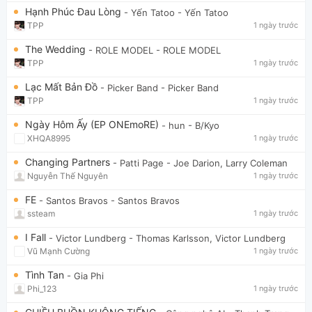
Hạnh Phúc Đau Lòng
- Yến Tatoo
- Yến Tatoo
TPP
1 ngày trước
The Wedding
- ROLE MODEL
- ROLE MODEL
TPP
1 ngày trước
Lạc Mất Bản Đồ
- Picker Band
- Picker Band
TPP
1 ngày trước
Ngày Hôm Ấy (EP ONEmoRE)
- hun
- B/Kyo
XHQA8995
1 ngày trước
Changing Partners
- Patti Page
- Joe Darion, Larry Coleman
Nguyễn Thế Nguyên
1 ngày trước
FE
- Santos Bravos
- Santos Bravos
ssteam
1 ngày trước
I Fall
- Victor Lundberg
- Thomas Karlsson, Victor Lundberg
Vũ Mạnh Cường
1 ngày trước
Tình Tan
- Gia Phi
Phi_123
1 ngày trước