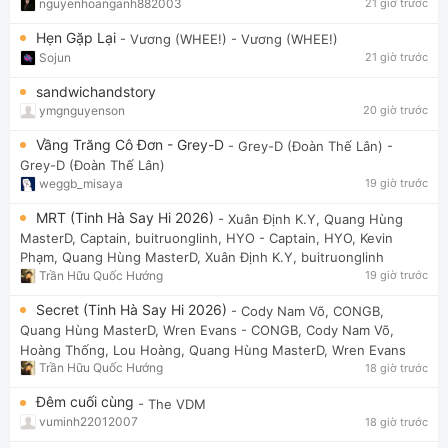
nguyenhoanganh882003
21 giờ trước
Hẹn Gặp Lại
- Vương (WHEE!)
- Vương (WHEE!)
Sojun
21 giờ trước
sandwichandstory
ymgnguyenson
20 giờ trước
Vầng Trăng Cô Đơn - Grey-D
- Grey-D (Đoàn Thế Lân)
-
Grey-D (Đoàn Thế Lân)
weggb_misaya
19 giờ trước
MRT (Tinh Hà Say Hi 2026)
- Xuân Định K.Y, Quang Hùng
MasterD, Captain, buitruonglinh, HYO
- Captain, HYO, Kevin
Phạm, Quang Hùng MasterD, Xuân Định K.Y, buitruonglinh
Trần Hữu Quốc Hướng
19 giờ trước
Secret (Tinh Hà Say Hi 2026)
- Cody Nam Võ, CONGB,
Quang Hùng MasterD, Wren Evans
- CONGB, Cody Nam Võ,
Hoàng Thống, Lou Hoàng, Quang Hùng MasterD, Wren Evans
Trần Hữu Quốc Hướng
18 giờ trước
Đêm cuối cùng
- The VDM
vuminh22012007
18 giờ trước