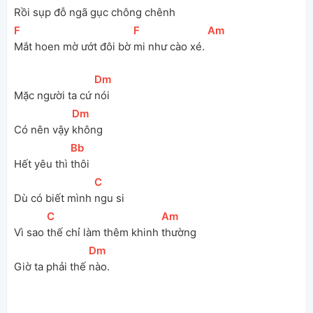
Rồi sụp 
đỗ ngã gục chông chênh 
[
F
]
[
F
]
[
Am
]
Mắt hoen mờ ướt đôi bờ 
mi như cào xé. 
[
Dm
]
Mặc người ta cứ 
nói
[
Dm
]
Có nên vậy 
không 
[
Bb
]
Hết yêu thì 
thôi
[
C
]
Dù có biết mình 
ngu si
[
C
]
[
Am
]
Vì sao 
thế chỉ làm thêm khinh 
thường 
[
Dm
]
Giờ ta phải thế 
nào. 