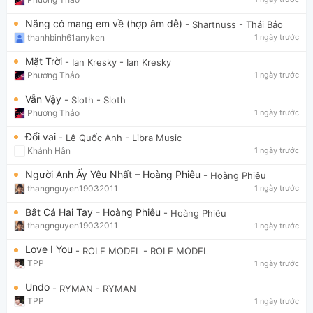
Nắng có mang em về (hợp âm dễ)
- Shartnuss
- Thái Bảo
thanhbinh61anyken
1 ngày trước
Mặt Trời
- Ian Kresky
- Ian Kresky
Phương Thảo
1 ngày trước
Vẫn Vậy
- Sloth
- Sloth
Phương Thảo
1 ngày trước
Đổi vai
- Lê Quốc Anh
- Libra Music
Khánh Hân
1 ngày trước
Người Anh Ấy Yêu Nhất – Hoàng Phiêu
- Hoàng Phiêu
thangnguyen19032011
1 ngày trước
Bắt Cá Hai Tay - Hoàng Phiêu
- Hoàng Phiêu
thangnguyen19032011
1 ngày trước
Love I You
- ROLE MODEL
- ROLE MODEL
TPP
1 ngày trước
Undo
- RYMAN
- RYMAN
TPP
1 ngày trước