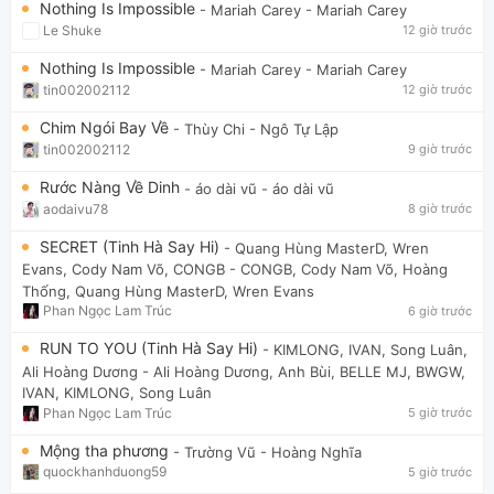
Nothing Is Impossible
- Mariah Carey
- Mariah Carey
Le Shuke
12 giờ trước
Nothing Is Impossible
- Mariah Carey
- Mariah Carey
tin002002112
12 giờ trước
Chim Ngói Bay Về
- Thùy Chi
- Ngô Tự Lập
tin002002112
9 giờ trước
Rước Nàng Về Dinh
- áo dài vũ
- áo dài vũ
aodaivu78
8 giờ trước
SECRET (Tinh Hà Say Hi)
- Quang Hùng MasterD, Wren
Evans, Cody Nam Võ, CONGB
- CONGB, Cody Nam Võ, Hoàng
Thống, Quang Hùng MasterD, Wren Evans
Phan Ngọc Lam Trúc
6 giờ trước
RUN TO YOU (Tinh Hà Say Hi)
- KIMLONG, IVAN, Song Luân,
Ali Hoàng Dương
- Ali Hoàng Dương, Anh Bùi, BELLE MJ, BWGW,
IVAN, KIMLONG, Song Luân
Phan Ngọc Lam Trúc
5 giờ trước
Mộng tha phương
- Trường Vũ
- Hoàng Nghĩa
quockhanhduong59
5 giờ trước