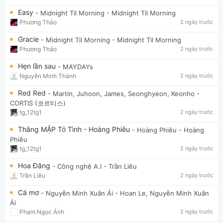
Easy
- Midnight Til Morning
- Midnight Til Morning
Phương Thảo
2 ngày trước
Gracie
- Midnight Til Morning
- Midnight Til Morning
Phương Thảo
2 ngày trước
Hẹn lần sau
- MAYDAYs
Nguyễn Minh Thành
2 ngày trước
Red Red
- Martin, Juhoon, James, Seonghyeon, Keonho
-
CORTIS (코르티스)
tg_12tg1
2 ngày trước
Thằng MẬP Tỏ Tình - Hoàng Phiêu
- Hoàng Phiêu
- Hoàng
Phiêu
tg_12tg1
2 ngày trước
Hoa Đăng
- Công nghệ A.I
- Trần Liêu
Trần Liêu
2 ngày trước
Cá mơ
- Nguyễn Minh Xuân Ái
- Hoan Le, Nguyễn Minh Xuân
Ái
Phạm Ngọc Ánh
2 ngày trước