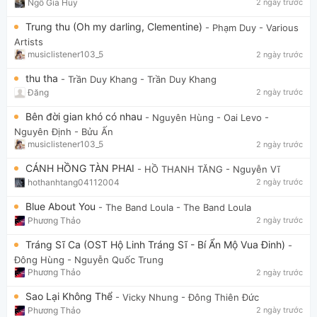
Ngô Gia Huy
2 ngày trước
Trung thu (Oh my darling, Clementine)
- Phạm Duy
- Various
Artists
musiclistener103_5
2 ngày trước
thu tha
- Trần Duy Khang
- Trần Duy Khang
Đăng
2 ngày trước
Bên đời gian khó có nhau
- Nguyên Hùng - Oai Levo
-
Nguyên Định - Bửu Ấn
musiclistener103_5
2 ngày trước
CÁNH HỒNG TÀN PHAI
- HỒ THANH TĂNG
- Nguyễn Vĩ
hothanhtang04112004
2 ngày trước
Blue About You
- The Band Loula
- The Band Loula
Phương Thảo
2 ngày trước
Tráng Sĩ Ca (OST Hộ Linh Tráng Sĩ - Bí Ẩn Mộ Vua Đinh)
-
Đông Hùng
- Nguyễn Quốc Trung
Phương Thảo
2 ngày trước
Sao Lại Không Thể
- Vicky Nhung
- Đông Thiên Đức
Phương Thảo
2 ngày trước