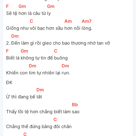
[
F
]
[
Gm
]
[
Gm
]
Sẽ tệ 
hơn là câu từ 
ly
[
C
]
[
Am
]
[
Am7
]
Giống như 
vôi bạc hơn sầu 
hơn nỗi 
lòng.
[
Dm
]
2. 
Đến làm gì rồi gieo cho bao thương nhớ tan vỡ
[
F
]
[
Gm
]
[
C
]
Biết là 
không tự tin để 
buông 
[
Dm
]
[
Dm
]
Khiến con 
tim tự nhiên lại 
run.
ĐK
[
Dm
]
Ừ thì đang bế 
tắt
[
Bb
]
Thấy tồi tệ hơn chẳng biết làm 
sao
[
C
]
Chẳng thể đứng bằng 
đôi chân
[
C
]