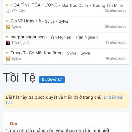
HOA TÌNH TỎA HƯƠNG
- Mai Trúc Oanh
- Trương Tấn Minh
Yến Cận
38 phút trước
Gió Vẽ Ngày Hè
- Sylva
- Sylva
Sylva
36 phút trước
matphuonghuong
- Trần Nghiên
- Trần Nghiên
Trần Nghiên
31 phút trước
Trong Ta Có Một Khu Rừng
- Sylva
- Sylva
Sylva
19 phút trước
Tồi Tệ
Đã Duyệt
Bài hát này đã được duyệt và hiển thị ở trang chủ.
Đi đến bài
hát
[
Dm
]
1. 
nếu như là chẳng còn yêu nhau như lúc mới biết