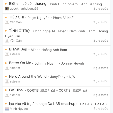
Biết em có còn thương
- Đinh Hùng bolero
- Anh Ba trứng
quockhanhduong59
3 giờ trước
TIẾC CHI
- Phạm Nguyên
- Phạm Bá Khôi
Yến Cận
3 giờ trước
TÌNH Ở TRỌ
- Công nghệ AI
- Nhạc : Nam Vĩnh - Thơ : Hoàng
Uyển Văn
Yến Cận
3 giờ trước
Bí Mật Đẹp
- Mint
- Hoàng Anh Bom
ssteam
2 giờ trước
Better On Me
- Johnny Huynh
- Johnny Huynh
ssteam
2 giờ trước
Hello Around the World
- JunyTony
- N/A
ssteam
2 giờ trước
FaSHioN
- CORTIS (코르티스)
- CORTIS (코르티스)
ssteam
2 giờ trước
lạc vào vũ trụ âm nhạc Da LAB (mashup)
- Da LAB
- Da LAB
Minh Nguyet
1 giờ trước