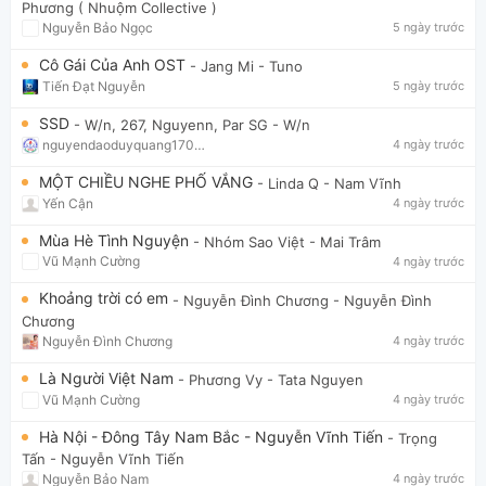
Phương ( Nhuộm Collective )
Nguyễn Bảo Ngọc
5 ngày trước
Cô Gái Của Anh OST
- Jang Mi
- Tuno
Tiến Đạt Nguyễn
5 ngày trước
SSD
- W/n, 267, Nguyenn, Par SG
- W/n
nguyendaoduyquang17021
4 ngày trước
MỘT CHIỀU NGHE PHỐ VẮNG
- Linda Q
- Nam Vĩnh
Yến Cận
4 ngày trước
Mùa Hè Tình Nguyện
- Nhóm Sao Việt
- Mai Trâm
Vũ Mạnh Cường
4 ngày trước
Khoảng trời có em
- Nguyễn Đình Chương
- Nguyễn Đình
Chương
Nguyễn Đình Chương
4 ngày trước
Là Người Việt Nam
- Phương Vy
- Tata Nguyen
Vũ Mạnh Cường
4 ngày trước
Hà Nội - Đông Tây Nam Bắc - Nguyễn Vĩnh Tiến
- Trọng
Tấn
- Nguyễn Vĩnh Tiến
Nguyễn Bảo Nam
4 ngày trước