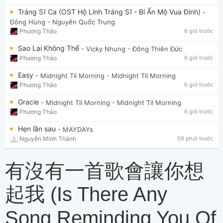
Tráng Sĩ Ca (OST Hộ Linh Tráng Sĩ - Bí Ẩn Mộ Vua Đinh)
-
Đông Hùng
- Nguyễn Quốc Trung
Phương Thảo
6 giờ trước
Sao Lại Không Thể
- Vicky Nhung
- Đông Thiên Đức
Phương Thảo
6 giờ trước
Easy
- Midnight Til Morning
- Midnight Til Morning
Phương Thảo
6 giờ trước
Gracie
- Midnight Til Morning
- Midnight Til Morning
Phương Thảo
6 giờ trước
Hẹn lần sau
- MAYDAYs
Nguyễn Minh Thành
59 phút trước
有沒有一首歌會讓你想
起我 (Is There Any
Song Reminding You Of