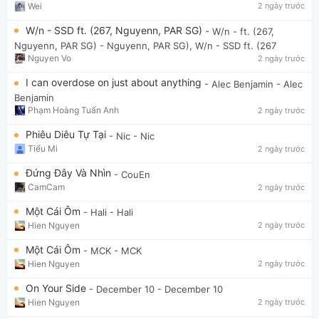
Wei
2 ngày trước
W/n - SSD ft. (267, Nguyenn, PAR SG)
- W/n - ft. (267,
Nguyenn, PAR SG)
- Nguyenn, PAR SG), W/n - SSD ft. (267
Nguyen Vo
2 ngày trước
I can overdose on just about anything
- Alec Benjamin
- Alec
Benjamin
Phạm Hoàng Tuấn Anh
2 ngày trước
Phiêu Diêu Tự Tại
- Nic
- Nic
Tiểu Mi
2 ngày trước
Đứng Đây Và Nhìn
- CouEn
CamCam
2 ngày trước
Một Cái Ôm
- Hali
- Hali
Hien Nguyen
2 ngày trước
Một Cái Ôm
- MCK
- MCK
Hien Nguyen
2 ngày trước
On Your Side
- December 10
- December 10
Hien Nguyen
2 ngày trước