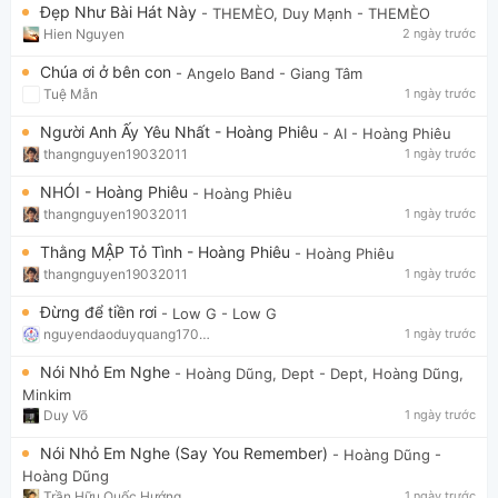
Đẹp Như Bài Hát Này
- THEMÈO, Duy Mạnh
- THEMÈO
Hien Nguyen
2 ngày trước
Chúa ơi ở bên con
- Angelo Band
- Giang Tâm
Tuệ Mẫn
1 ngày trước
Người Anh Ấy Yêu Nhất - Hoàng Phiêu
- AI
- Hoàng Phiêu
thangnguyen19032011
1 ngày trước
NHÓI - Hoàng Phiêu
- Hoàng Phiêu
thangnguyen19032011
1 ngày trước
Thằng MẬP Tỏ Tình - Hoàng Phiêu
- Hoàng Phiêu
thangnguyen19032011
1 ngày trước
Đừng để tiền rơi
- Low G
- Low G
nguyendaoduyquang17021
1 ngày trước
Nói Nhỏ Em Nghe
- Hoàng Dũng, Dept
- Dept, Hoàng Dũng,
Minkim
Duy Võ
1 ngày trước
Nói Nhỏ Em Nghe (Say You Remember)
- Hoàng Dũng
-
Hoàng Dũng
Trần Hữu Quốc Hướng
1 ngày trước