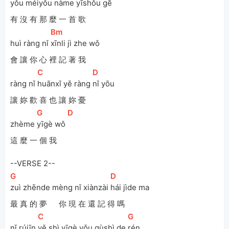
yǒu méiyǒu 
nàme yīshǒu gē 
有 沒 有 那 麼 一 首 歌
[
Bm
]
huì ràng nǐ 
xīnli jì zhe wǒ
會 讓 你 心 裡 記 著 我
[
C
]
[
D
]
ràng nǐ 
huānxǐ yě ràng 
nǐ yōu 
讓 妳 歡 喜 也 讓 妳 憂
[
G
]
[
D
]
zhème 
yīgè wǒ 
這 麼 一 個 我
--VERSE 2--
[
G
]
[
D
]
zuì zhēnde mèng nǐ xiànzài 
hái jìde ma 
最 真 的 夢 你 現 在 還 記 得 嗎
[
C
]
[
G
]
nǐ rújīn 
yě shì yīgè yǒu gùshì de 
rén