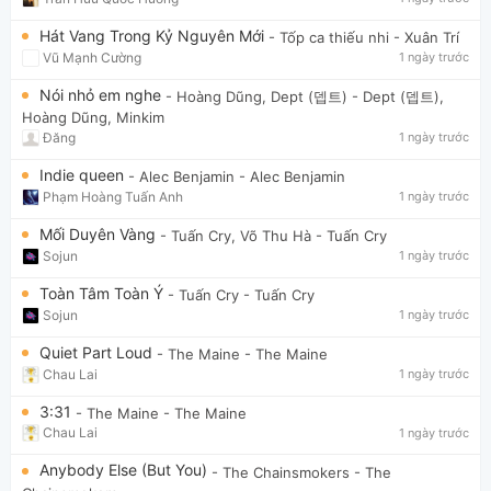
Hát Vang Trong Kỷ Nguyên Mới
- Tốp ca thiếu nhi
- Xuân Trí
Vũ Mạnh Cường
1 ngày trước
Nói nhỏ em nghe
- Hoàng Dũng, Dept (뎁트)
- Dept (뎁트),
Hoàng Dũng, Minkim
Đăng
1 ngày trước
Indie queen
- Alec Benjamin
- Alec Benjamin
Phạm Hoàng Tuấn Anh
1 ngày trước
Mối Duyên Vàng
- Tuấn Cry, Võ Thu Hà
- Tuấn Cry
Sojun
1 ngày trước
Toàn Tâm Toàn Ý
- Tuấn Cry
- Tuấn Cry
Sojun
1 ngày trước
Quiet Part Loud
- The Maine
- The Maine
Chau Lai
1 ngày trước
3:31
- The Maine
- The Maine
Chau Lai
1 ngày trước
Anybody Else (But You)
- The Chainsmokers
- The