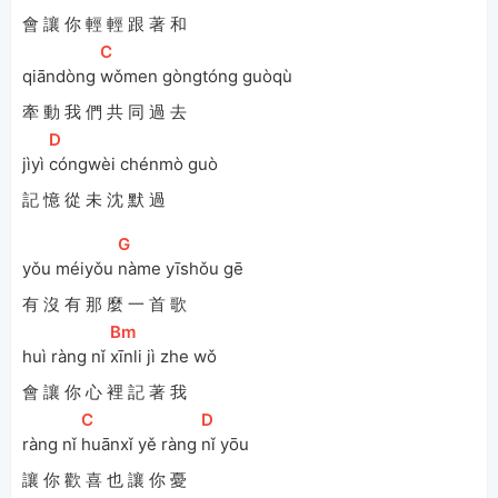
會 讓 你 輕 輕 跟 著 和
[
C
]
qiāndòng 
wǒmen gòngtóng guòqù 
牽 動 我 們 共 同 過 去
[
D
]
jìyì 
cóngwèi chénmò guò
記 憶 從 未 沈 默 過
[
G
]
yǒu méiyǒu 
nàme yīshǒu gē 
有 沒 有 那 麼 一 首 歌
[
Bm
]
huì ràng nǐ 
xīnli jì zhe wǒ
會 讓 你 心 裡 記 著 我
[
C
]
[
D
]
ràng nǐ 
huānxǐ yě ràng 
nǐ yōu 
讓 你 歡 喜 也 讓 你 憂