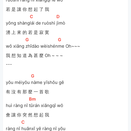
若 是 讓 你 想 起 了 我
[
C
]
[
D
]
yǒng shàng
lái de ruòshì 
jìmò 
湧 上 來 的 若 是 寂 寞
[
G
]
[
G
]
wǒ xiǎng 
zhīdào wèishén
me Oh~~~
我 想 知 道 為 甚 麼 Oh ~ ~ ~
---
[
G
]
yǒu méiyǒu 
nàme yīshǒu gē 
有 沒 有 那 麼 一 首 歌
[
Bm
]
huì ràng nǐ 
tūrán xiǎngqǐ wǒ
會 讓 你 突 然 想 起 我
[
C
]
ràng nǐ 
huānxǐ yě ràng nǐ yōu 