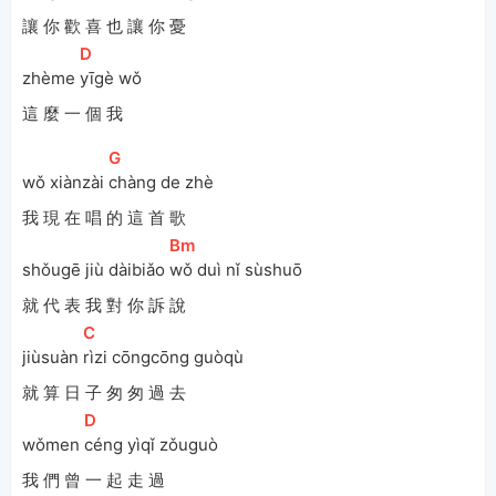
讓 你 歡 喜 也 讓 你 憂
[
D
]
zhème 
yīgè wǒ
這 麼 一 個 我
[
G
]
wǒ xiànzài 
chàng de zhè 
我 現 在 唱 的 這 首 歌
[
Bm
]
shǒugē jiù dàibiǎo 
wǒ duì nǐ sùshuō
就 代 表 我 對 你 訴 說
[
C
]
jiùsuàn 
rìzi cōngcōng guòqù 
就 算 日 子 匆 匆 過 去
[
D
]
wǒmen 
céng yìqǐ zǒuguò
我 們 曾 一 起 走 過