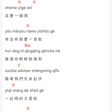
[
G
]
[
D
]
zhème 
yīgè wǒ 
這 麼 一 個 我
[
G
]
yǒu méiyǒu 
nàme yīshǒu gē 
有 沒 有 那 麼 一 首 歌
[
Bm
]
huì ràng nǐ 
qīngqīng gēnzhe hé
會 讓 你 輕 輕 跟 著 和
[
C
]
suízhe 
wǒmen shēngmìng qǐfú 
隨 著 我 們 生 命 起 伏
[
D
]
yìqǐ 
chàng de zhǔtí gē
一 起 唱 的 主 題 歌
[
G
]