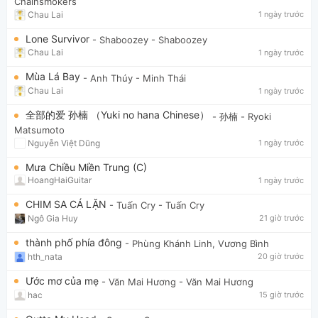
Chainsmokers
Chau Lai
1 ngày trước
Lone Survivor
- Shaboozey
- Shaboozey
Chau Lai
1 ngày trước
Mùa Lá Bay
- Anh Thúy
- Minh Thái
Chau Lai
1 ngày trước
全部的爱 孙楠 （Yuki no hana Chinese）
- 孙楠
- Ryoki
Matsumoto
Nguyễn Việt Dũng
1 ngày trước
Mưa Chiều Miền Trung (C)
HoangHaiGuitar
1 ngày trước
CHIM SA CÁ LẶN
- Tuấn Cry
- Tuấn Cry
Ngô Gia Huy
21 giờ trước
thành phố phía đông
- Phùng Khánh Linh, Vương Bình
hth_nata
20 giờ trước
Ước mơ của mẹ
- Văn Mai Hương
- Văn Mai Hương
hac
15 giờ trước