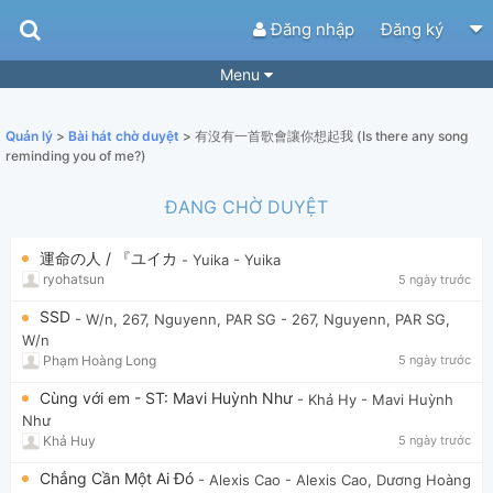
Đăng nhập
Đăng ký
Menu
Bài hát
Guitar Tabs
Quản lý
>
Bài hát chờ duyệt
> 有沒有一首歌會讓你想起我 (Is there any song
Playlist
Hợp âm
reminding you of me?)
Điệu bài hát
Thể loại
ĐANG CHỜ DUYỆT
Tìm theo hợp âm
Tải ứng dụng
運命の人 / 『ユイカ
- Yuika
- Yuika
ryohatsun
5 ngày trước
Yêu cầu hợp âm
Thành Viên
SSD
- W/n, 267, Nguyenn, PAR SG
- 267, Nguyenn, PAR SG,
Khóa học
Quản lý
84
W/n
Phạm Hoàng Long
5 ngày trước
Tắt quảng cáo
Cùng với em - ST: Mavi Huỳnh Như
- Khả Hy
- Mavi Huỳnh
Như
Khả Huy
5 ngày trước
Chẳng Cần Một Ai Đó
- Alexis Cao
- Alexis Cao, Dương Hoàng