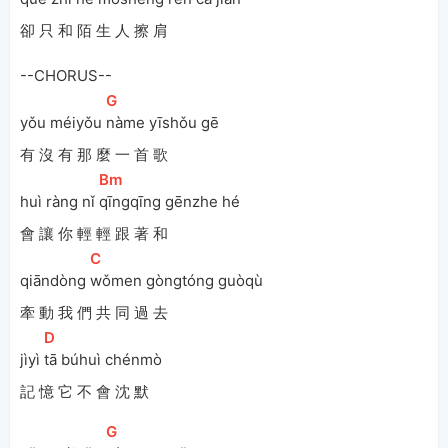
卻 只 和 陌 生 人 擦 肩
--CHORUS--
[
G
]
yǒu méiyǒu 
nàme yīshǒu gē 
有 沒 有 那 麼 一 首 歌
[
Bm
]
huì ràng nǐ 
qīngqīng gēnzhe hé
會 讓 你 輕 輕 跟 著 和
[
C
]
qiāndòng 
wǒmen gòngtóng guòqù 
牽 動 我 們 共 同 過 去
[
D
]
jìyì 
tā búhuì chénmò
記 憶 它 不 會 沈 默
[
G
]