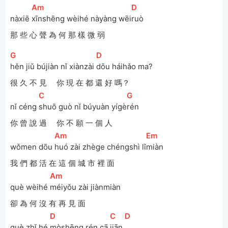
[
Am
]
[
D
]
nàxiē 
xīnshēng wèihé nàyàng wēi
ruò
那 些 心 聲 為 何 那 樣 微 弱
[
G
]
[
D
]
hěn jiǔ bújiàn nǐ xiànzài 
dōu háihǎo ma?
很 久 不 見 你 現 在 都 還 好 嗎？
[
C
]
[
G
]
nǐ céng 
shuō guò nǐ búyuàn yígè
rén 
你 曾 說 過 你 不 願 一 個 人
[
Am
]
[
Em
]
wǒmen dōu 
huó zài zhège chéngshì lǐ
miàn
我 們 都 活 在 這 個 城 市 裡 面
[
Am
]
què wèihé 
méiyǒu zài jiànmiàn 
卻 為 何 沒 有 再 見 面
[
D
]
[
C
]
[
D
]
què zhǐ hé 
mòshēng rén cā 
jiān 