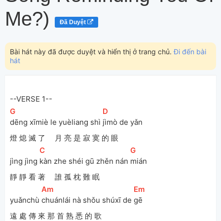
Me?)
Đã Duyệt
Bài hát này đã được duyệt và hiển thị ở trang chủ.
Đi đến bài
hát
--VERSE 1--
[
G
]
[
D
]
dēng xīmiè le yuèliang shì 
jìmò de yǎn 
燈 熄 滅 了 月 亮 是 寂 寞 的 眼
[
C
]
[
G
]
jìng jìng 
kàn zhe shéi gū zhěn nán 
mián
靜 靜 看 著 誰 孤 枕 難 眠
[
Am
]
[
Em
]
yuǎnchù 
chuánlái nà shǒu shúxī de 
gē 
遠 處 傳 來 那 首 熟 悉 的 歌