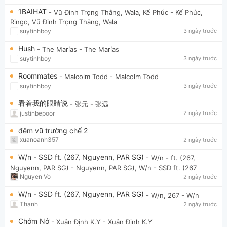
1BAIHAT
- Vũ Đinh Trọng Thắng, Wala, Kế Phúc
- Kế Phúc,
Ringo, Vũ Đinh Trọng Thắng, Wala
suytinhboy
3 ngày trước
Hush
- The Marías
- The Marías
suytinhboy
3 ngày trước
Roommates
- Malcolm Todd
- Malcolm Todd
suytinhboy
3 ngày trước
看着我的眼睛说
- 张元
- 张远
justinbepoor
2 ngày trước
đêm vũ trường chế 2
xuanoanh357
2 ngày trước
W/n - SSD ft. (267, Nguyenn, PAR SG)
- W/n - ft. (267,
Nguyenn, PAR SG)
- Nguyenn, PAR SG), W/n - SSD ft. (267
Nguyen Vo
2 ngày trước
W/n - SSD ft. (267, Nguyenn, PAR SG)
- W/n, 267
- W/n
Thanh
2 ngày trước
Chớm Nở
- Xuân Định K.Y
- Xuân Định K.Y