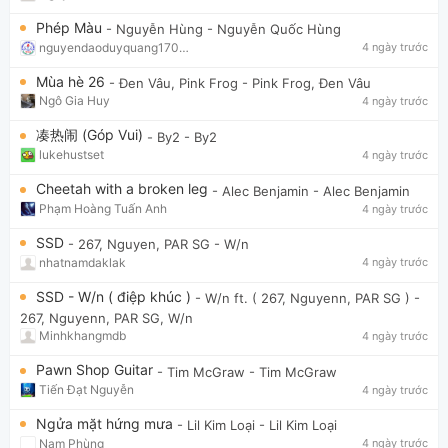
Phép Màu
- Nguyễn Hùng
- Nguyễn Quốc Hùng
nguyendaoduyquang17021
4 ngày trước
Mùa hè 26
- Đen Vâu, Pink Frog
- Pink Frog, Đen Vâu
Ngô Gia Huy
4 ngày trước
凑热闹 (Góp Vui)
- By2
- By2
lukehustset
4 ngày trước
Cheetah with a broken leg
- Alec Benjamin
- Alec Benjamin
Phạm Hoàng Tuấn Anh
4 ngày trước
SSD
- 267, Nguyen, PAR SG
- W/n
nhatnamdaklak
4 ngày trước
SSD - W/n ( điệp khúc )
- W/n ft. ( 267, Nguyenn, PAR SG )
-
267, Nguyenn, PAR SG, W/n
Minhkhangmdb
4 ngày trước
Pawn Shop Guitar
- Tim McGraw
- Tim McGraw
Tiến Đạt Nguyễn
4 ngày trước
Ngửa mặt hứng mưa
- Lil Kim Loại
- Lil Kim Loại
Nam Phùng
4 ngày trước