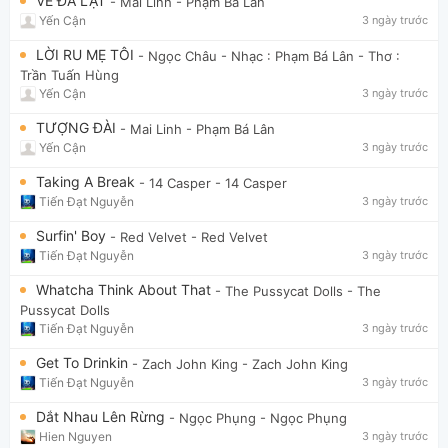
VỀ ĐÀ LẠT
- Mai Linh
- Phạm Bá Lân
Yến Cận
3 ngày trước
LỜI RU MẸ TÔI
- Ngọc Châu
- Nhạc : Phạm Bá Lân - Thơ :
Trần Tuấn Hùng
Yến Cận
3 ngày trước
TƯỢNG ĐÀI
- Mai Linh
- Phạm Bá Lân
Yến Cận
3 ngày trước
Taking A Break
- 14 Casper
- 14 Casper
Tiến Đạt Nguyễn
3 ngày trước
Surfin' Boy
- Red Velvet
- Red Velvet
Tiến Đạt Nguyễn
3 ngày trước
Whatcha Think About That
- The Pussycat Dolls
- The
Pussycat Dolls
Tiến Đạt Nguyễn
3 ngày trước
Get To Drinkin
- Zach John King
- Zach John King
Tiến Đạt Nguyễn
3 ngày trước
Dắt Nhau Lên Rừng
- Ngọc Phụng
- Ngọc Phụng
Hien Nguyen
3 ngày trước