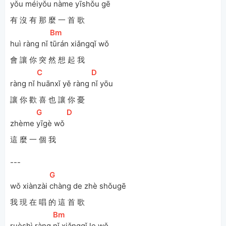
yǒu méiyǒu 
nàme yīshǒu gē 
有 沒 有 那 麼 一 首 歌
[
Bm
]
huì ràng nǐ 
tūrán xiǎngqǐ wǒ
會 讓 你 突 然 想 起 我
[
C
]
[
D
]
ràng nǐ 
huānxǐ yě ràng 
nǐ yōu 
讓 你 歡 喜 也 讓 你 憂
[
G
]
[
D
]
zhème 
yīgè wǒ 
這 麼 一 個 我
---
[
G
]
wǒ xiànzài 
chàng de zhè shǒugē 
我 現 在 唱 的 這 首 歌
[
Bm
]
ruòshì ràng 
nǐ xiǎngqǐ le wǒ