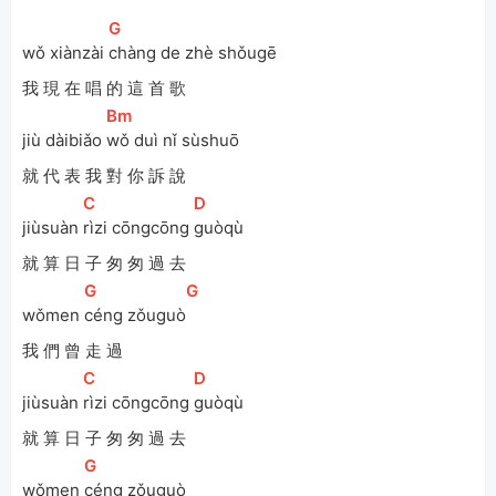
[
G
]
wǒ xiànzài 
chàng de zhè shǒugē 
我 現 在 唱 的 這 首 歌
[
Bm
]
jiù dàibiǎo 
wǒ duì nǐ sùshuō
就 代 表 我 對 你 訴 說
[
C
]
[
D
]
jiùsuàn 
rìzi cōngcōng 
guòqù 
就 算 日 子 匆 匆 過 去
[
G
]
[
G
]
wǒmen 
céng zǒuguò
我 們 曾 走 過
[
C
]
[
D
]
jiùsuàn 
rìzi cōngcōng 
guòqù 
就 算 日 子 匆 匆 過 去
[
G
]
wǒmen 
céng zǒuguò 