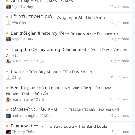
Outta My Head
- Sueco
- Sueco
Ngô Gia Huy
14 giờ trước
LỜI YÊU TRONG GIÓ
- Công nghệ AI
- Nam Vĩnh
Yến Cận
14 giờ trước
Bán thời gian (I hate my life)
- Dreamwork.
- Dreamwork.
Ngô Gia Huy
14 giờ trước
Trung thu (Oh my darling, Clementine)
- Phạm Duy
- Various
Artists
musiclistener103_5
11 giờ trước
thu tha
- Trần Duy Khang
- Trần Duy Khang
Đăng
11 giờ trước
Bên đời gian khó có nhau
- Nguyên Hùng - Oai Levo
-
Nguyên Định - Bửu Ấn
musiclistener103_5
10 giờ trước
CÁNH HỒNG TÀN PHAI
- HỒ THANH TĂNG
- Nguyễn Vĩ
hothanhtang04112004
10 giờ trước
Blue About You
- The Band Loula
- The Band Loula
Phương Thảo
6 giờ trước