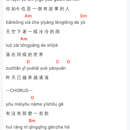
你 如今 也 是 一 個 有 故 事 的 人
[
Am
]
[
Em
]
tiānkōng 
xià zhe yíyàng lěnglěng de 
yǔ 
天 空 下 著 一 樣 冷 冷 的 雨
[
Am
]
luò zài 
tóngyàng de shìjiè 
落 在 同 樣 的 世 界
[
D
]
[
C
]
[
D
]
zuótiān yǐ 
yuèlái yuè yáo
yuǎn 
昨 天 已 越 來 越 遙 遠
--CHORUS--
[
G
]
yǒu méiyǒu 
nàme yīshǒu gē 
有 沒 有 那 麼 一 首 歌
[
Bm
]
huì ràng nǐ 
qīngqīng gēnzhe hé