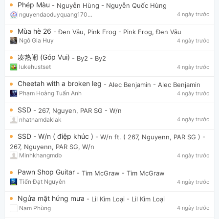
Phép Màu
- Nguyễn Hùng
- Nguyễn Quốc Hùng
nguyendaoduyquang17021
4 ngày trước
Mùa hè 26
- Đen Vâu, Pink Frog
- Pink Frog, Đen Vâu
Ngô Gia Huy
4 ngày trước
凑热闹 (Góp Vui)
- By2
- By2
lukehustset
4 ngày trước
Cheetah with a broken leg
- Alec Benjamin
- Alec Benjamin
Phạm Hoàng Tuấn Anh
4 ngày trước
SSD
- 267, Nguyen, PAR SG
- W/n
nhatnamdaklak
4 ngày trước
SSD - W/n ( điệp khúc )
- W/n ft. ( 267, Nguyenn, PAR SG )
-
267, Nguyenn, PAR SG, W/n
Minhkhangmdb
4 ngày trước
Pawn Shop Guitar
- Tim McGraw
- Tim McGraw
Tiến Đạt Nguyễn
4 ngày trước
Ngửa mặt hứng mưa
- Lil Kim Loại
- Lil Kim Loại
Nam Phùng
4 ngày trước