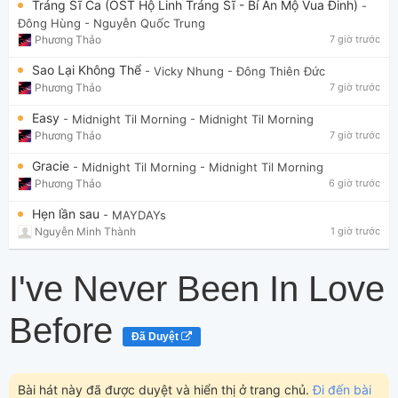
Tráng Sĩ Ca (OST Hộ Linh Tráng Sĩ - Bí Ẩn Mộ Vua Đinh)
-
Đông Hùng
- Nguyễn Quốc Trung
Phương Thảo
7 giờ trước
Sao Lại Không Thể
- Vicky Nhung
- Đông Thiên Đức
Phương Thảo
7 giờ trước
Easy
- Midnight Til Morning
- Midnight Til Morning
Phương Thảo
7 giờ trước
Gracie
- Midnight Til Morning
- Midnight Til Morning
Phương Thảo
6 giờ trước
Hẹn lần sau
- MAYDAYs
Nguyễn Minh Thành
1 giờ trước
I've Never Been In Love
Before
Đã Duyệt
Bài hát này đã được duyệt và hiển thị ở trang chủ.
Đi đến bài