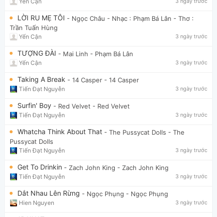
Yến Cận
3 ngày trước
LỜI RU MẸ TÔI
- Ngọc Châu
- Nhạc : Phạm Bá Lân - Thơ :
Trần Tuấn Hùng
Yến Cận
3 ngày trước
TƯỢNG ĐÀI
- Mai Linh
- Phạm Bá Lân
Yến Cận
3 ngày trước
Taking A Break
- 14 Casper
- 14 Casper
Tiến Đạt Nguyễn
3 ngày trước
Surfin' Boy
- Red Velvet
- Red Velvet
Tiến Đạt Nguyễn
3 ngày trước
Whatcha Think About That
- The Pussycat Dolls
- The
Pussycat Dolls
Tiến Đạt Nguyễn
3 ngày trước
Get To Drinkin
- Zach John King
- Zach John King
Tiến Đạt Nguyễn
3 ngày trước
Dắt Nhau Lên Rừng
- Ngọc Phụng
- Ngọc Phụng
Hien Nguyen
3 ngày trước