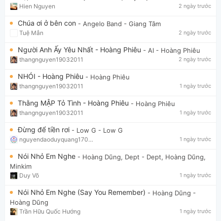
Hien Nguyen
2 ngày trước
Chúa ơi ở bên con
- Angelo Band
- Giang Tâm
Tuệ Mẫn
2 ngày trước
Người Anh Ấy Yêu Nhất - Hoàng Phiêu
- AI
- Hoàng Phiêu
thangnguyen19032011
2 ngày trước
NHÓI - Hoàng Phiêu
- Hoàng Phiêu
thangnguyen19032011
1 ngày trước
Thằng MẬP Tỏ Tình - Hoàng Phiêu
- Hoàng Phiêu
thangnguyen19032011
1 ngày trước
Đừng để tiền rơi
- Low G
- Low G
nguyendaoduyquang17021
1 ngày trước
Nói Nhỏ Em Nghe
- Hoàng Dũng, Dept
- Dept, Hoàng Dũng,
Minkim
Duy Võ
1 ngày trước
Nói Nhỏ Em Nghe (Say You Remember)
- Hoàng Dũng
-
Hoàng Dũng
Trần Hữu Quốc Hướng
1 ngày trước