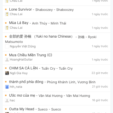
Chau Lai
1 ngày trước
Lone Survivor
- Shaboozey
- Shaboozey
Chau Lai
1 ngày trước
Mùa Lá Bay
- Anh Thúy
- Minh Thái
Chau Lai
1 ngày trước
全部的爱 孙楠 （Yuki no hana Chinese）
- 孙楠
- Ryoki
Matsumoto
Nguyễn Việt Dũng
1 ngày trước
Mưa Chiều Miền Trung (C)
HoangHaiGuitar
1 ngày trước
CHIM SA CÁ LẶN
- Tuấn Cry
- Tuấn Cry
Ngô Gia Huy
22 giờ trước
thành phố phía đông
- Phùng Khánh Linh, Vương Bình
hth_nata
21 giờ trước
Ước mơ của mẹ
- Văn Mai Hương
- Văn Mai Hương
hac
16 giờ trước
Outta My Head
- Sueco
- Sueco