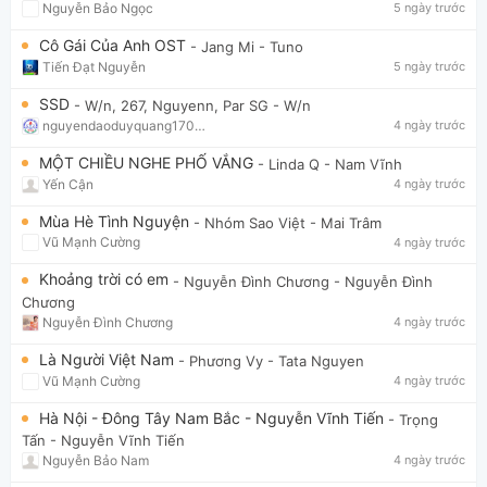
Nguyễn Bảo Ngọc
5 ngày trước
Cô Gái Của Anh OST
- Jang Mi
- Tuno
Tiến Đạt Nguyễn
5 ngày trước
SSD
- W/n, 267, Nguyenn, Par SG
- W/n
nguyendaoduyquang17021
4 ngày trước
MỘT CHIỀU NGHE PHỐ VẮNG
- Linda Q
- Nam Vĩnh
Yến Cận
4 ngày trước
Mùa Hè Tình Nguyện
- Nhóm Sao Việt
- Mai Trâm
Vũ Mạnh Cường
4 ngày trước
Khoảng trời có em
- Nguyễn Đình Chương
- Nguyễn Đình
Chương
Nguyễn Đình Chương
4 ngày trước
Là Người Việt Nam
- Phương Vy
- Tata Nguyen
Vũ Mạnh Cường
4 ngày trước
Hà Nội - Đông Tây Nam Bắc - Nguyễn Vĩnh Tiến
- Trọng
Tấn
- Nguyễn Vĩnh Tiến
Nguyễn Bảo Nam
4 ngày trước