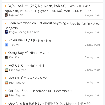
W/n - SSD ft. (267, Nguyenn, PAR SG)
- W/n - ft. (267,
Nguyenn, PAR SG)
- Nguyenn, PAR SG), W/n - SSD ft. (267
Nguyen Vo
2 ngày trước
I can overdose on just about anything
- Alec Benjamin
- Alec
Benjamin
Phạm Hoàng Tuấn Anh
2 ngày trước
Phiêu Diêu Tự Tại
- Nic
- Nic
Tiểu Mi
2 ngày trước
Đứng Đây Và Nhìn
- CouEn
CamCam
2 ngày trước
Một Cái Ôm
- Hali
- Hali
Hien Nguyen
2 ngày trước
Một Cái Ôm
- MCK
- MCK
Hien Nguyen
2 ngày trước
On Your Side
- December 10
- December 10
Hien Nguyen
2 ngày trước
Đẹp Như Bài Hát Này
- THEMÈO, Duy Mạnh
- THEMÈO