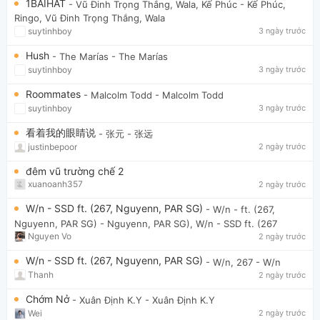
1BAIHAT
- Vũ Đinh Trọng Thắng, Wala, Kế Phúc
- Kế Phúc,
Ringo, Vũ Đinh Trọng Thắng, Wala
suytinhboy
3 ngày trước
Hush
- The Marías
- The Marías
suytinhboy
3 ngày trước
Roommates
- Malcolm Todd
- Malcolm Todd
suytinhboy
3 ngày trước
看着我的眼睛说
- 张元
- 张远
justinbepoor
2 ngày trước
đêm vũ trường chế 2
xuanoanh357
2 ngày trước
W/n - SSD ft. (267, Nguyenn, PAR SG)
- W/n - ft. (267,
Nguyenn, PAR SG)
- Nguyenn, PAR SG), W/n - SSD ft. (267
Nguyen Vo
2 ngày trước
W/n - SSD ft. (267, Nguyenn, PAR SG)
- W/n, 267
- W/n
Thanh
2 ngày trước
Chớm Nở
- Xuân Định K.Y
- Xuân Định K.Y
Wei
2 ngày trước