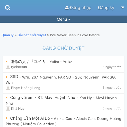
Đăng nhập
Đăng ký
Menu
Bài hát
Guitar Tabs
Quản lý
>
Bài hát chờ duyệt
> I've Never Been in Love Before
Playlist
Hợp âm
ĐANG CHỜ DUYỆT
Điệu bài hát
Thể loại
運命の人 / 『ユイカ
- Yuika
- Yuika
Tìm theo hợp âm
Tải ứng dụng
ryohatsun
5 ngày trước
Yêu cầu hợp âm
Thành Viên
SSD
- W/n, 267, Nguyenn, PAR SG
- 267, Nguyenn, PAR SG,
W/n
Khóa học
Quản lý
84
Phạm Hoàng Long
5 ngày trước
Tắt quảng cáo
Cùng với em - ST: Mavi Huỳnh Như
- Khả Hy
- Mavi Huỳnh
Như
Khả Huy
5 ngày trước
Chẳng Cần Một Ai Đó
- Alexis Cao
- Alexis Cao, Dương Hoàng
Phương ( Nhuộm Collective )