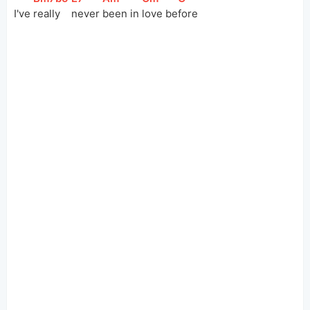
I've 
really 
never 
been in 
love be
fore