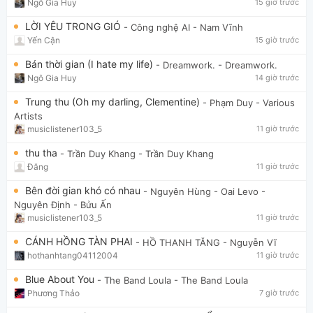
Ngô Gia Huy
15 giờ trước
LỜI YÊU TRONG GIÓ
- Công nghệ AI
- Nam Vĩnh
Yến Cận
15 giờ trước
Bán thời gian (I hate my life)
- Dreamwork.
- Dreamwork.
Ngô Gia Huy
14 giờ trước
Trung thu (Oh my darling, Clementine)
- Phạm Duy
- Various
Artists
musiclistener103_5
11 giờ trước
thu tha
- Trần Duy Khang
- Trần Duy Khang
Đăng
11 giờ trước
Bên đời gian khó có nhau
- Nguyên Hùng - Oai Levo
-
Nguyên Định - Bửu Ấn
musiclistener103_5
11 giờ trước
CÁNH HỒNG TÀN PHAI
- HỒ THANH TĂNG
- Nguyễn Vĩ
hothanhtang04112004
11 giờ trước
Blue About You
- The Band Loula
- The Band Loula
Phương Thảo
7 giờ trước