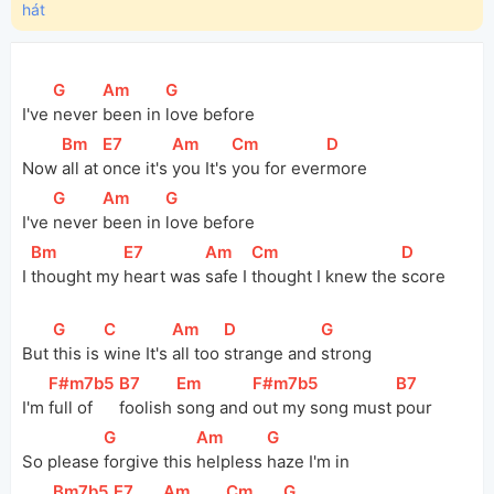
hát
[
G
]
[
Am
]
[
G
]
I've 
never 
been in 
love before
[
Bm
]
[
E7
]
[
Am
]
[
Cm
]
[
D
]
Now 
all at 
once it's 
you It's 
you for ever
more
[
G
]
[
Am
]
[
G
]
I've 
never 
been in 
love before
[
Bm
]
[
E7
]
[
Am
]
[
Cm
]
[
D
]
I 
thought my 
heart was 
safe I 
thought I knew the 
score
[
G
]
[
C
]
[
Am
]
[
D
]
[
G
]
But 
this is 
wine It's 
all too 
strange and 
strong
[
F#m7b5
]
[
B7
]
[
Em
]
[
F#m7b5
]
[
B7
]
I'm 
full of 
foolish 
song and 
out my song must 
pour
[
G
]
[
Am
]
[
G
]
So please 
forgive this 
helpless 
haze I'm in
[
Bm7b5
]
[
E7
]
[
Am
]
[
Cm
]
[
G
]