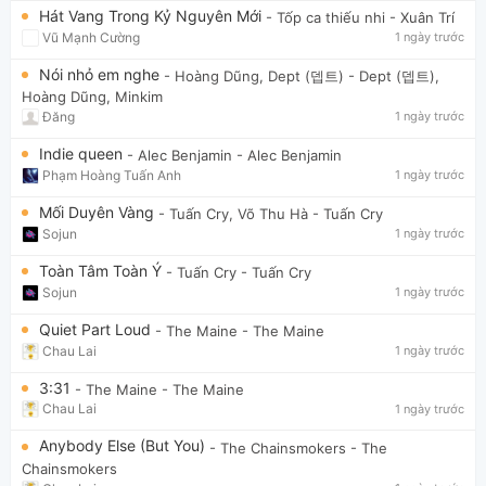
Hát Vang Trong Kỷ Nguyên Mới
- Tốp ca thiếu nhi
- Xuân Trí
Vũ Mạnh Cường
1 ngày trước
Nói nhỏ em nghe
- Hoàng Dũng, Dept (뎁트)
- Dept (뎁트),
Hoàng Dũng, Minkim
Đăng
1 ngày trước
Indie queen
- Alec Benjamin
- Alec Benjamin
Phạm Hoàng Tuấn Anh
1 ngày trước
Mối Duyên Vàng
- Tuấn Cry, Võ Thu Hà
- Tuấn Cry
Sojun
1 ngày trước
Toàn Tâm Toàn Ý
- Tuấn Cry
- Tuấn Cry
Sojun
1 ngày trước
Quiet Part Loud
- The Maine
- The Maine
Chau Lai
1 ngày trước
3:31
- The Maine
- The Maine
Chau Lai
1 ngày trước
Anybody Else (But You)
- The Chainsmokers
- The
Chainsmokers