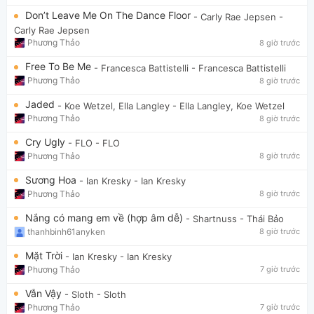
Don’t Leave Me On The Dance Floor
- Carly Rae Jepsen
-
Carly Rae Jepsen
Phương Thảo
8 giờ trước
Free To Be Me
- Francesca Battistelli
- Francesca Battistelli
Phương Thảo
8 giờ trước
Jaded
- Koe Wetzel, Ella Langley
- Ella Langley, Koe Wetzel
Phương Thảo
8 giờ trước
Cry Ugly
- FLO
- FLO
Phương Thảo
8 giờ trước
Sương Hoa
- Ian Kresky
- Ian Kresky
Phương Thảo
8 giờ trước
Nắng có mang em về (hợp âm dễ)
- Shartnuss
- Thái Bảo
thanhbinh61anyken
8 giờ trước
Mặt Trời
- Ian Kresky
- Ian Kresky
Phương Thảo
7 giờ trước
Vẫn Vậy
- Sloth
- Sloth
Phương Thảo
7 giờ trước