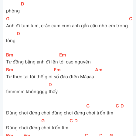
[
D
]
phòng 
[
G
]
[
C
]
Anh đi tùm lum, crắc cùm cum anh gắn câu nhớ em trong 
[
D
]
lòng 
[
Bm
]
[
Em
]
Từ đồng bằng anh đi lên 
tới cao nguyên
[
Bm
]
[
Em
]
[
Am
]
Từ thực tại tới thế giới 
số đảo điên Màaaa 
[
D
]
tìmmmm khôngggg 
thấy
[
G
]
[
C
]
[
D
]
Đừng chơi đừng chơi đừng chơi đừng 
chơi trốn tìm  
[
G
]
[
C
]
[
D
]
Đừng chơi đừng 
chơi trốn tìm 
[
Bm
]
[
Em
]
[
C
]
[
D
]
[
G
]