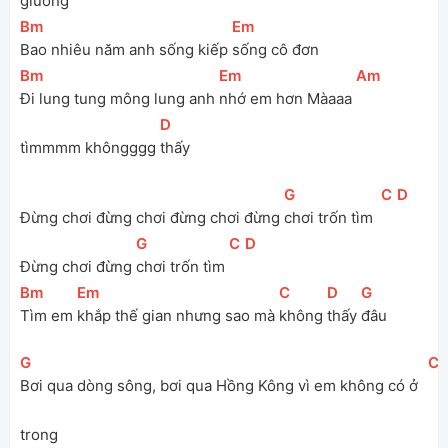
giường 
[
Bm
]
[
Em
]
Bao nhiêu năm anh sống kiếp 
sống cô đơn
[
Bm
]
[
Em
]
[
Am
]
Đi lung tung mông lung anh 
nhớ em hơn Màaaa 
[
D
]
tìmmmm khôngggg 
thấy
[
G
]
[
C
]
[
D
]
Đừng chơi đừng chơi đừng chơi đừng 
chơi trốn tìm  
[
G
]
[
C
]
[
D
]
Đừng chơi đừng 
chơi trốn tìm 
[
Bm
]
[
Em
]
[
C
]
[
D
]
[
G
]
Tìm em 
khắp thế gian nhưng sao mà 
không 
thấy 
đâu
[
G
]
[
C
Bơi qua dòng sông, bơi qua Hồng Kông vì em không có ở 
trong 