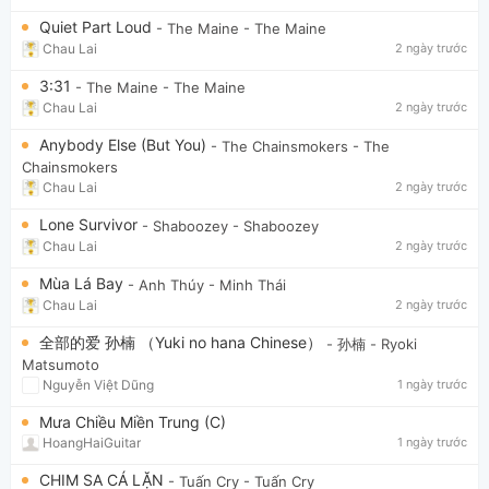
Quiet Part Loud
- The Maine
- The Maine
Chau Lai
2 ngày trước
3:31
- The Maine
- The Maine
Chau Lai
2 ngày trước
Anybody Else (But You)
- The Chainsmokers
- The
Chainsmokers
Chau Lai
2 ngày trước
Lone Survivor
- Shaboozey
- Shaboozey
Chau Lai
2 ngày trước
Mùa Lá Bay
- Anh Thúy
- Minh Thái
Chau Lai
2 ngày trước
全部的爱 孙楠 （Yuki no hana Chinese）
- 孙楠
- Ryoki
Matsumoto
Nguyễn Việt Dũng
1 ngày trước
Mưa Chiều Miền Trung (C)
HoangHaiGuitar
1 ngày trước
CHIM SA CÁ LẶN
- Tuấn Cry
- Tuấn Cry