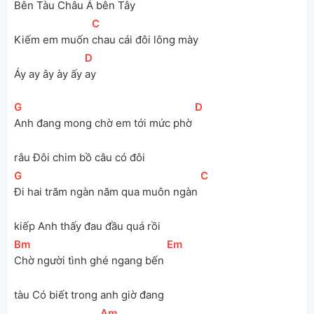
Bên Tàu Châu Á bên 
Tây
[
C
]
Kiếm em muốn 
chau cái đôi lông mày
[
D
]
Áy ay ây ày ấy 
ay
[
G
]
[
D
]
Anh đang mong chờ em tới mức phờ 
râu Đôi chim bồ câu có đôi
[
G
]
[
C
]
Đi hai trăm ngàn năm qua muôn ngàn 
kiếp Anh thấy đau đầu quá rồi
[
Bm
]
[
Em
]
Chờ người tình ghé ngang bến 
tàu Có biết trong anh giờ đang
[
Am
]