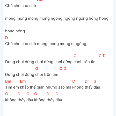
Chờ chờ chờ chờ 
mong mong mong mong ngóng ngóng ngóng hóng hóng 
hóng hóng
[
D
]
Chờ chờ chờ chờ mong mong mong mngóng
[
G
]
[
C
]
[
D
]
Đừng chơi đừng chơi đừng chơi đừng 
chơi trốn tìm  
[
G
]
[
C
]
[
D
]
Đừng chơi đừng 
chơi trốn tìm 
[
Bm
]
[
Em
]
[
C
]
[
D
]
[
G
]
Tìm em 
khắp thế gian nhưng sao mà 
không 
thấy 
đâu
[
C
]
[
D
]
[
G
]
[
C
]
[
D
]
[
G
]
không 
thấy 
đâu 
không 
thấy 
đâu