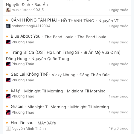
Nguyên Định - Bửu Ấn
musiclistener103_5
1 ngày trước
CÁNH HỒNG TÀN PHAI
- HỒ THANH TĂNG
- Nguyễn Vĩ
hothanhtang04112004
1 ngày trước
Blue About You
- The Band Loula
- The Band Loula
Phương Thảo
1 ngày trước
Tráng Sĩ Ca (OST Hộ Linh Tráng Sĩ - Bí Ẩn Mộ Vua Đinh)
-
Đông Hùng
- Nguyễn Quốc Trung
Phương Thảo
1 ngày trước
Sao Lại Không Thể
- Vicky Nhung
- Đông Thiên Đức
Phương Thảo
1 ngày trước
Easy
- Midnight Til Morning
- Midnight Til Morning
Phương Thảo
1 ngày trước
Gracie
- Midnight Til Morning
- Midnight Til Morning
Phương Thảo
1 ngày trước
Hẹn lần sau
- MAYDAYs
Nguyễn Minh Thành
19 giờ trước