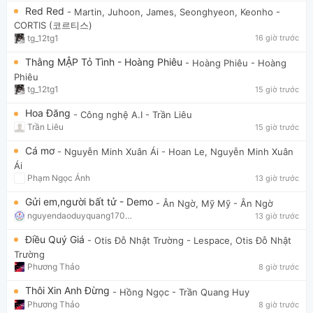
Red Red
- Martin, Juhoon, James, Seonghyeon, Keonho
-
CORTIS (코르티스)
tg_12tg1
16 giờ trước
Thằng MẬP Tỏ Tình - Hoàng Phiêu
- Hoàng Phiêu
- Hoàng
Phiêu
tg_12tg1
15 giờ trước
Hoa Đăng
- Công nghệ A.I
- Trần Liêu
Trần Liêu
15 giờ trước
Cá mơ
- Nguyễn Minh Xuân Ái
- Hoan Le, Nguyễn Minh Xuân
Ái
Phạm Ngọc Ánh
13 giờ trước
Gửi em,người bất tử - Demo
- Ân Ngờ, Mỹ Mỹ
- Ân Ngờ
nguyendaoduyquang17021
13 giờ trước
Điều Quý Giá
- Otis Đỗ Nhật Trường
- Lespace, Otis Đỗ Nhật
Trường
Phương Thảo
8 giờ trước
Thôi Xin Anh Đừng
- Hồng Ngọc
- Trần Quang Huy
Phương Thảo
8 giờ trước