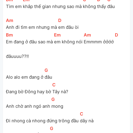
Tìm em 
khắp thế gian nhưng sao mà 
không 
thấy 
đâu
[
Am
]
[
D
]
Anh đi tìm em nhưng mà 
em đâu òi
[
Bm
]
[
Em
]
[
Am
]
[
D
]
Em đang ở đâu sao mà 
em không nói 
Emmmm ởởớớ 
đâuuuu??!! 
[
G
]
Alo alo em đang ở 
đâu
[
C
]
Đang bờ Đông hay bờ 
Tây nà?
[
G
]
Anh chờ anh ngó anh 
mong
[
C
]
Đi nhong cà nhong đứng trông đầu 
dây nà
[
G
]