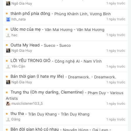
Ngô Gia Huy
1 ngày trước
thành phố phía đông
- Phùng Khánh Linh, Vương Bình
hth_nata
1 ngày trước
Ước mơ của mẹ
- Văn Mai Hương
- Văn Mai Hương
hac
1 ngày trước
Outta My Head
- Sueco
- Sueco
Ngô Gia Huy
1 ngày trước
LỜI YÊU TRONG GIÓ
- Công nghệ AI
- Nam Vĩnh
Yến Cận
1 ngày trước
Bán thời gian (I hate my life)
- Dreamwork.
- Dreamwork.
Ngô Gia Huy
1 ngày trước
Trung thu (Oh my darling, Clementine)
- Phạm Duy
- Various
Artists
musiclistener103_5
1 ngày trước
thu tha
- Trần Duy Khang
- Trần Duy Khang
Đăng
1 ngày trước
Bên đời gian khó có nhau
- Nguyên Hùng - Oai Levo
-