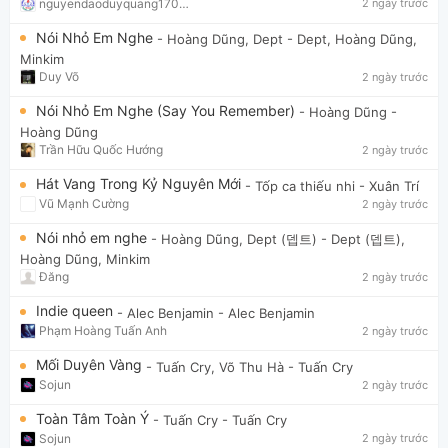
nguyendaoduyquang17021
2 ngày trước
Nói Nhỏ Em Nghe
- Hoàng Dũng, Dept
- Dept, Hoàng Dũng,
Minkim
Duy Võ
2 ngày trước
Nói Nhỏ Em Nghe (Say You Remember)
- Hoàng Dũng
-
Hoàng Dũng
Trần Hữu Quốc Hướng
2 ngày trước
Hát Vang Trong Kỷ Nguyên Mới
- Tốp ca thiếu nhi
- Xuân Trí
Vũ Mạnh Cường
2 ngày trước
Nói nhỏ em nghe
- Hoàng Dũng, Dept (뎁트)
- Dept (뎁트),
Hoàng Dũng, Minkim
Đăng
2 ngày trước
Indie queen
- Alec Benjamin
- Alec Benjamin
Phạm Hoàng Tuấn Anh
2 ngày trước
Mối Duyên Vàng
- Tuấn Cry, Võ Thu Hà
- Tuấn Cry
Sojun
2 ngày trước
Toàn Tâm Toàn Ý
- Tuấn Cry
- Tuấn Cry
Sojun
2 ngày trước