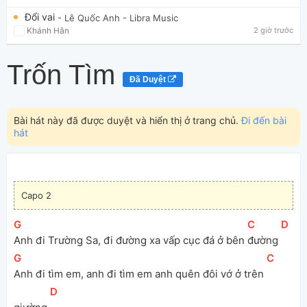
Đổi vai
- Lê Quốc Anh
- Libra Music
Khánh Hân
2 giờ trước
Trốn Tìm
Đã Duyệt
Bài hát này đã được duyệt và hiển thị ở trang chủ.
Đi đến bài
hát
Capo 2
[
G
]
[
C
]
[
D
]
Anh đi Trường Sa, đi đường xa vấp cục đá ở bên 
đường 
[
G
]
[
C
]
Anh đi tìm em, anh đi tìm em anh quên đôi vớ ở trên 
[
D
]