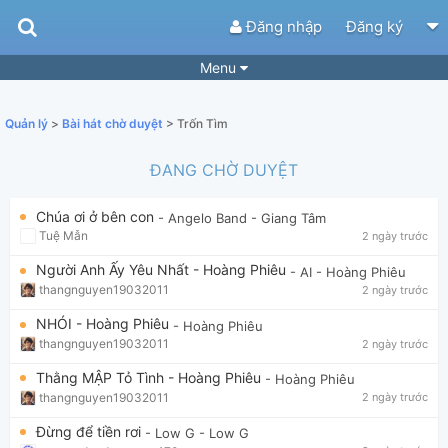
Đăng nhập
Đăng ký
Menu
Bài hát
Guitar Tabs
Quản lý
>
Bài hát chờ duyệt
> Trốn Tìm
Playlist
Hợp âm
ĐANG CHỜ DUYỆT
Điệu bài hát
Thể loại
Chúa ơi ở bên con
- Angelo Band
- Giang Tâm
Tìm theo hợp âm
Tải ứng dụng
Tuệ Mẫn
2 ngày trước
Yêu cầu hợp âm
Thành Viên
Người Anh Ấy Yêu Nhất - Hoàng Phiêu
- AI
- Hoàng Phiêu
thangnguyen19032011
2 ngày trước
Khóa học
Quản lý
51
NHÓI - Hoàng Phiêu
- Hoàng Phiêu
Tắt quảng cáo
thangnguyen19032011
2 ngày trước
Thằng MẬP Tỏ Tình - Hoàng Phiêu
- Hoàng Phiêu
thangnguyen19032011
2 ngày trước
Đừng để tiền rơi
- Low G
- Low G