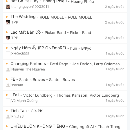
Bắt Cá Hai Tay - Hoàng Phiêu
- Hoàng Phiêu
thangnguyen19032011
2 ngày trước
The Wedding
- ROLE MODEL
- ROLE MODEL
TPP
2 ngày trước
Lạc Mất Bản Đồ
- Picker Band
- Picker Band
TPP
2 ngày trước
Ngày Hôm Ấy (EP ONEmoRE)
- hun
- B/Kyo
XHQA8995
1 ngày trước
Changing Partners
- Patti Page
- Joe Darion, Larry Coleman
Nguyễn Thế Nguyên
1 ngày trước
FE
- Santos Bravos
- Santos Bravos
ssteam
1 ngày trước
I Fall
- Victor Lundberg
- Thomas Karlsson, Victor Lundberg
Vũ Mạnh Cường
1 ngày trước
Tình Tan
- Gia Phi
Phi_123
1 ngày trước
CHIỀU BUỒN KHÔNG TIẾNG
- Công nghệ AI
- Thanh Trang