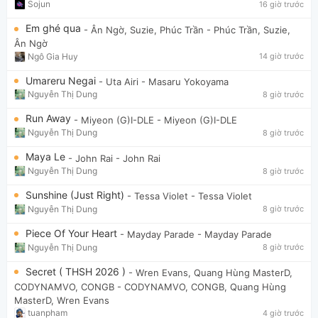
Sojun
16 giờ trước
Em ghé qua
- Ân Ngờ, Suzie, Phúc Trần
- Phúc Trần, Suzie,
Ân Ngờ
Ngô Gia Huy
14 giờ trước
Umareru Negai
- Uta Airi
- Masaru Yokoyama
Nguyễn Thị Dung
8 giờ trước
Run Away
- Miyeon (G)I-DLE
- Miyeon (G)I-DLE
Nguyễn Thị Dung
8 giờ trước
Maya Le
- John Rai
- John Rai
Nguyễn Thị Dung
8 giờ trước
Sunshine (Just Right)
- Tessa Violet
- Tessa Violet
Nguyễn Thị Dung
8 giờ trước
Piece Of Your Heart
- Mayday Parade
- Mayday Parade
Nguyễn Thị Dung
8 giờ trước
Secret ( THSH 2026 )
- Wren Evans, Quang Hùng MasterD,
CODYNAMVO, CONGB
- CODYNAMVO, CONGB, Quang Hùng
MasterD, Wren Evans
tuanpham
4 giờ trước