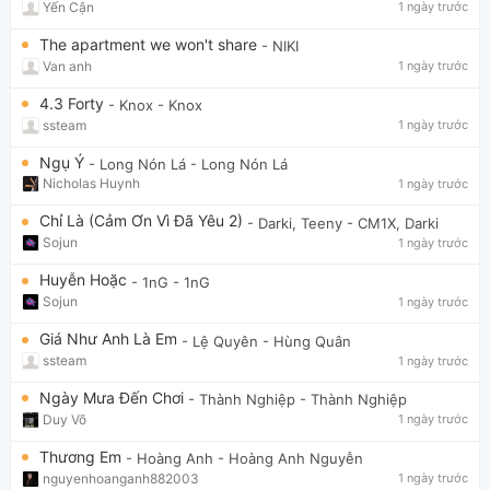
Yến Cận
1 ngày trước
The apartment we won't share
- NIKI
Van anh
1 ngày trước
4.3 Forty
- Knox
- Knox
ssteam
1 ngày trước
Ngụ Ý
- Long Nón Lá
- Long Nón Lá
Nicholas Huynh
1 ngày trước
Chỉ Là (Cảm Ơn Vì Đã Yêu 2)
- Darki, Teeny
- CM1X, Darki
Sojun
1 ngày trước
Huyễn Hoặc
- 1nG
- 1nG
Sojun
1 ngày trước
Giá Như Anh Là Em
- Lệ Quyên
- Hùng Quân
ssteam
1 ngày trước
Ngày Mưa Đến Chơi
- Thành Nghiệp
- Thành Nghiệp
Duy Võ
1 ngày trước
Thương Em
- Hoàng Anh
- Hoàng Anh Nguyễn
nguyenhoanganh882003
1 ngày trước