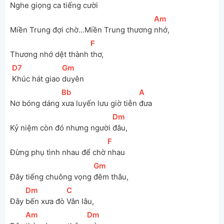
Nghe 
giọng ca tiếng 
cười
[
Am
]
Miền Trung đợi chờ...Miền Trung thương 
nhớ, 
[
F
]
Thương nhớ dệt thành 
thơ, 
[
D7
]
[
Gm
]
Khúc hát giao 
duyên
[
Bb
]
[
A
]
Nơ bóng dáng 
xưa luyến lưu giờ tiễn 
đưa
[
Dm
]
Kỷ niệm còn đó nhưng người 
đâu, 
[
F
]
Đừng phụ tình nhau để chờ 
nhau
[
Gm
]
Đây tiếng chuông vọng 
đêm thâu, 
[
Dm
]
[
C
]
Đây 
bến xưa đò 
Vân lâu, 
[
Am
]
[
Dm
]