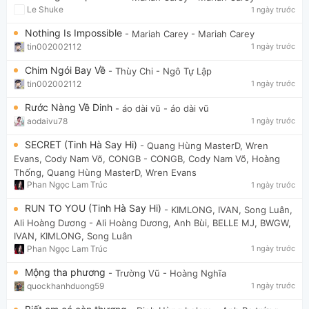
Le Shuke
1 ngày trước
Nothing Is Impossible
- Mariah Carey
- Mariah Carey
tin002002112
1 ngày trước
Chim Ngói Bay Về
- Thùy Chi
- Ngô Tự Lập
tin002002112
1 ngày trước
Rước Nàng Về Dinh
- áo dài vũ
- áo dài vũ
aodaivu78
1 ngày trước
SECRET (Tinh Hà Say Hi)
- Quang Hùng MasterD, Wren
Evans, Cody Nam Võ, CONGB
- CONGB, Cody Nam Võ, Hoàng
Thống, Quang Hùng MasterD, Wren Evans
Phan Ngọc Lam Trúc
1 ngày trước
RUN TO YOU (Tinh Hà Say Hi)
- KIMLONG, IVAN, Song Luân,
Ali Hoàng Dương
- Ali Hoàng Dương, Anh Bùi, BELLE MJ, BWGW,
IVAN, KIMLONG, Song Luân
Phan Ngọc Lam Trúc
1 ngày trước
Mộng tha phương
- Trường Vũ
- Hoàng Nghĩa
quockhanhduong59
1 ngày trước