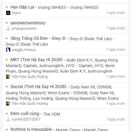
Hẹn Gặp Lại
- Vương (WHEE!)
- Vương (WHEE!)
Sojun
1 ngày trước
sandwichandstory
ymgnguyenson
1 ngày trước
Vầng Trăng Cô Đơn - Grey-D
- Grey-D (Đoàn Thế Lân)
-
Grey-D (Đoàn Thế Lân)
weggb_misaya
1 ngày trước
MRT (Tinh Hà Say Hi 2026)
- Xuân Định K.Y, Quang Hùng
MasterD, Captain, buitruonglinh, HYO
- Captain, HYO, Kevin
Phạm, Quang Hùng MasterD, Xuân Định K.Y, buitruonglinh
Trần Hữu Quốc Hướng
1 ngày trước
Secret (Tinh Hà Say Hi 2026)
- Cody Nam Võ, CONGB,
Quang Hùng MasterD, Wren Evans
- CONGB, Cody Nam Võ,
Hoàng Thống, Lou Hoàng, Quang Hùng MasterD, Wren Evans
Trần Hữu Quốc Hướng
1 ngày trước
Đêm cuối cùng
- The VDM
vuminh22012007
1 ngày trước
Nothing Is Impossible
- Mariah Carey
- Mariah Carey