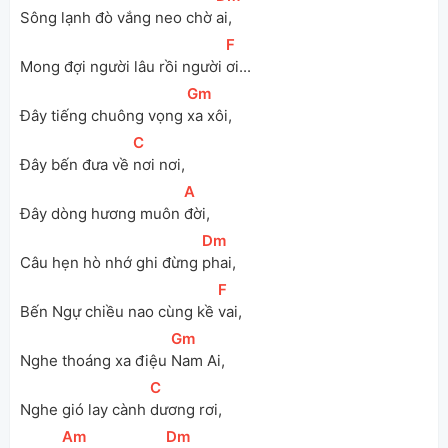
Sông lạnh đò vắng neo chờ 
ai, 
[
F
]
Mong đợi người lâu rồi người 
ơi...
[
Gm
]
Đây tiếng chuông vọng 
xa xôi, 
[
C
]
Đây bến đưa về 
nơi nơi, 
[
A
]
Đây dòng hương muôn 
đời, 
[
Dm
]
Câu hẹn hò nhớ ghi đừng 
phai, 
[
F
]
Bến Ngự chiều nao cùng kề 
vai, 
[
Gm
]
Nghe thoáng xa điệu 
Nam Ai, 
[
C
]
Nghe gió lay cành 
dương rơi, 
[
Am
]
[
Dm
]