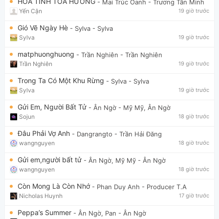
HOA TÌNH TỎA HƯƠNG
- Mai Trúc Oanh
- Trương Tấn Minh
Yến Cận
19 giờ trước
Gió Vẽ Ngày Hè
- Sylva
- Sylva
Sylva
19 giờ trước
matphuonghuong
- Trần Nghiên
- Trần Nghiên
Trần Nghiên
19 giờ trước
Trong Ta Có Một Khu Rừng
- Sylva
- Sylva
Sylva
19 giờ trước
Gửi Em, Người Bất Tử
- Ân Ngờ
- Mỹ Mỹ, Ân Ngờ
Sojun
18 giờ trước
Đâu Phải Vợ Anh
- Dangrangto
- Trần Hải Đăng
wangnguyen
18 giờ trước
Gửi em,người bất tử
- Ân Ngờ, Mỹ Mỹ
- Ân Ngờ
wangnguyen
18 giờ trước
Còn Mong Là Còn Nhớ
- Phan Duy Anh
- Producer T.A
Nicholas Huynh
17 giờ trước
Peppa’s Summer
- Ân Ngờ, Pan
- Ân Ngờ