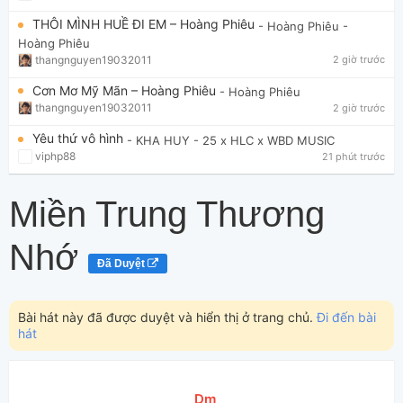
THÔI MÌNH HUỀ ĐI EM – Hoàng Phiêu
- Hoàng Phiêu
-
Hoàng Phiêu
thangnguyen19032011
2 giờ trước
Cơn Mơ Mỹ Mãn – Hoàng Phiêu
- Hoàng Phiêu
thangnguyen19032011
2 giờ trước
Yêu thứ vô hình
- KHA HUY
- 25 x HLC x WBD MUSIC
viphp88
21 phút trước
Miền Trung Thương
Nhớ
Đã Duyệt
Bài hát này đã được duyệt và hiển thị ở trang chủ.
Đi đến bài
hát
[
Dm
]