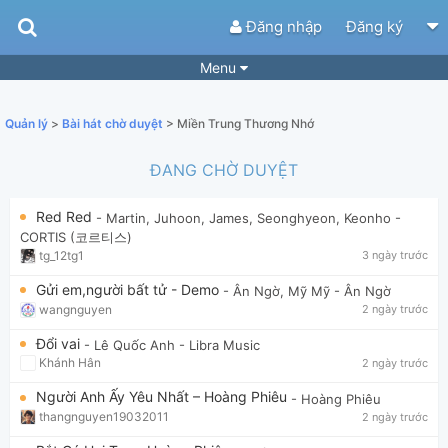
Đăng nhập
Đăng ký
Menu
Bài hát
Guitar Tabs
Quản lý
>
Bài hát chờ duyệt
> Miền Trung Thương Nhớ
Playlist
Hợp âm
ĐANG CHỜ DUYỆT
Điệu bài hát
Thể loại
Red Red
- Martin, Juhoon, James, Seonghyeon, Keonho
-
Tìm theo hợp âm
Tải ứng dụng
CORTIS (코르티스)
tg_12tg1
3 ngày trước
Yêu cầu hợp âm
Thành Viên
Gửi em,người bất tử - Demo
- Ân Ngờ, Mỹ Mỹ
- Ân Ngờ
Khóa học
Quản lý
61
wangnguyen
2 ngày trước
Tắt quảng cáo
Đổi vai
- Lê Quốc Anh
- Libra Music
Khánh Hân
2 ngày trước
Người Anh Ấy Yêu Nhất – Hoàng Phiêu
- Hoàng Phiêu
thangnguyen19032011
2 ngày trước