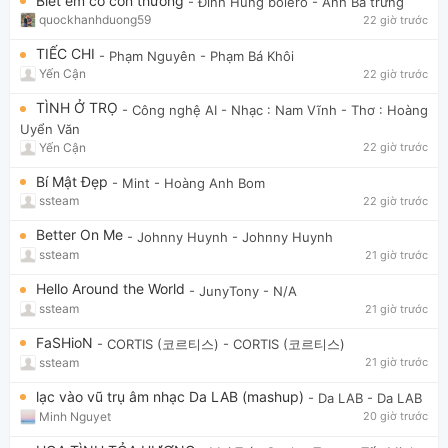
Biết em có còn thương
- Đinh Hùng bolero
- Anh Ba trứng
quockhanhduong59
22 giờ trước
TIẾC CHI
- Phạm Nguyên
- Phạm Bá Khôi
Yến Cận
22 giờ trước
TÌNH Ở TRỌ
- Công nghệ AI
- Nhạc : Nam Vĩnh - Thơ : Hoàng
Uyển Văn
Yến Cận
22 giờ trước
Bí Mật Đẹp
- Mint
- Hoàng Anh Bom
ssteam
22 giờ trước
Better On Me
- Johnny Huynh
- Johnny Huynh
ssteam
21 giờ trước
Hello Around the World
- JunyTony
- N/A
ssteam
21 giờ trước
FaSHioN
- CORTIS (코르티스)
- CORTIS (코르티스)
ssteam
21 giờ trước
lạc vào vũ trụ âm nhạc Da LAB (mashup)
- Da LAB
- Da LAB
Minh Nguyet
20 giờ trước