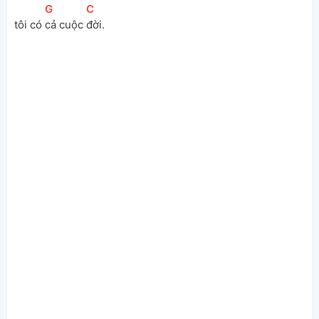
[
G
]
[
C
]
tôi có 
cả cuộc 
đời.