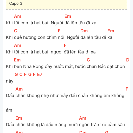
Capo 3
[
Am
]
[
Em
]
Khi 
tôi còn là hạt bụi, Người 
đã lên tầu đi xa
[
C
]
[
F
]
[
Dm
]
[
Em
]
Khi 
quê hương còn chìm 
nổi, Người 
đã lên tầu đi 
xa
[
Am
]
[
F
]
Khi 
tôi còn là hạt bụi, người 
đã lên tầu đi xa
[
Em
]
[
G
]
[
D
Khi 
bến Nhà Rồng đầy nước mắt, bước 
chân Bác đặt chốn 
[
G
]
[
C
]
[
F
]
[
G
]
[
F
]
[
E7
]
này 
[
Am
]
[
F
]
Dấu 
chân không nhẹ như mây dấu chân không êm không 
ấm
[
Em
]
[
Am
]
Dấu 
chân không là dấu n ắng mười 
ngón trăn trở bầm sâu
[
Am
]
[
Dm
]
[
G
]