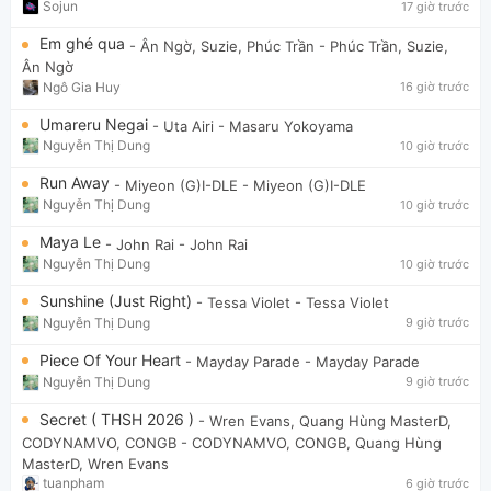
Sojun
17 giờ trước
Em ghé qua
- Ân Ngờ, Suzie, Phúc Trần
- Phúc Trần, Suzie,
Ân Ngờ
Ngô Gia Huy
16 giờ trước
Umareru Negai
- Uta Airi
- Masaru Yokoyama
Nguyễn Thị Dung
10 giờ trước
Run Away
- Miyeon (G)I-DLE
- Miyeon (G)I-DLE
Nguyễn Thị Dung
10 giờ trước
Maya Le
- John Rai
- John Rai
Nguyễn Thị Dung
10 giờ trước
Sunshine (Just Right)
- Tessa Violet
- Tessa Violet
Nguyễn Thị Dung
9 giờ trước
Piece Of Your Heart
- Mayday Parade
- Mayday Parade
Nguyễn Thị Dung
9 giờ trước
Secret ( THSH 2026 )
- Wren Evans, Quang Hùng MasterD,
CODYNAMVO, CONGB
- CODYNAMVO, CONGB, Quang Hùng
MasterD, Wren Evans
tuanpham
6 giờ trước