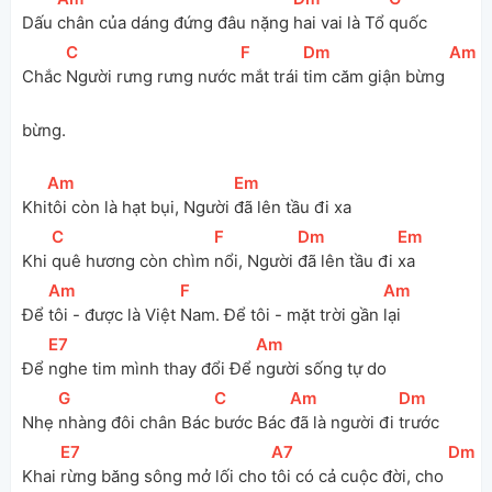
Dấu 
chân của dáng đứng đâu nặng 
hai vai là Tổ 
quốc
[
C
]
[
F
]
[
Dm
]
[
Am
]
Chắc 
Người rưng rưng nước 
mắt trái 
tim căm giận bừng 
bừng.
[
Am
]
[
Em
]
Khi
tôi còn là hạt bụi, Người 
đã lên tầu đi xa
[
C
]
[
F
]
[
Dm
]
[
Em
]
Khi 
quê hương còn chìm 
nổi, Người 
đã lên tầu đi 
xa
[
Am
]
[
F
]
[
Am
]
Để 
tôi - được là Việt 
Nam. Để tôi - mặt trời gần 
lại
[
E7
]
[
Am
]
Để 
nghe tim mình thay đổi Để 
người sống tự do
[
G
]
[
C
]
[
Am
]
[
Dm
]
Nhẹ 
nhàng đôi chân Bác 
bước Bác 
đã là người đi 
trước
[
E7
]
[
A7
]
[
Dm
]
Khai 
rừng băng sông mở lối cho 
tôi có cả cuộc đời, cho 