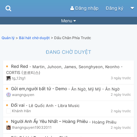
Đăng nhập
Đăng ký
Menu
Bài hát
Guitar Tabs
Quản lý
>
Bài hát chờ duyệt
> Dấu Chân Phía Trước
Playlist
Hợp âm
ĐANG CHỜ DUYỆT
Điệu bài hát
Thể loại
Red Red
- Martin, Juhoon, James, Seonghyeon, Keonho
-
Tìm theo hợp âm
Tải ứng dụng
CORTIS (코르티스)
tg_12tg1
3 ngày trước
Yêu cầu hợp âm
Thành Viên
Gửi em,người bất tử - Demo
- Ân Ngờ, Mỹ Mỹ
- Ân Ngờ
Khóa học
Quản lý
61
wangnguyen
2 ngày trước
Tắt quảng cáo
Đổi vai
- Lê Quốc Anh
- Libra Music
Khánh Hân
2 ngày trước
Người Anh Ấy Yêu Nhất – Hoàng Phiêu
- Hoàng Phiêu
thangnguyen19032011
2 ngày trước