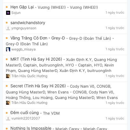
Hẹn Gặp Lại
- Vương (WHEE!)
- Vương (WHEE!)
Sojun
1 ngày trước
sandwichandstory
ymgnguyenson
1 ngày trước
Vầng Trăng Cô Đơn - Grey-D
- Grey-D (Đoàn Thế Lân)
-
Grey-D (Đoàn Thế Lân)
weggb_misaya
1 ngày trước
MRT (Tinh Hà Say Hi 2026)
- Xuân Định K.Y, Quang Hùng
MasterD, Captain, buitruonglinh, HYO
- Captain, HYO, Kevin
Phạm, Quang Hùng MasterD, Xuân Định K.Y, buitruonglinh
Trần Hữu Quốc Hướng
1 ngày trước
Secret (Tinh Hà Say Hi 2026)
- Cody Nam Võ, CONGB,
Quang Hùng MasterD, Wren Evans
- CONGB, Cody Nam Võ,
Hoàng Thống, Lou Hoàng, Quang Hùng MasterD, Wren Evans
Trần Hữu Quốc Hướng
1 ngày trước
Đêm cuối cùng
- The VDM
vuminh22012007
1 ngày trước
Nothing Is Impossible
- Mariah Carey
- Mariah Carey