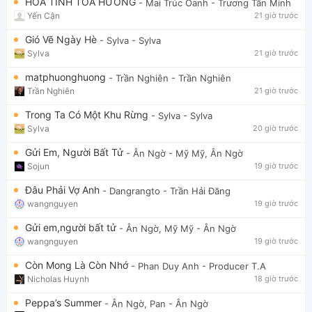
HOA TÌNH TỎA HƯƠNG
- Mai Trúc Oanh
- Trương Tấn Minh
Yến Cận
21 giờ trước
Gió Vẽ Ngày Hè
- Sylva
- Sylva
Sylva
21 giờ trước
matphuonghuong
- Trần Nghiên
- Trần Nghiên
Trần Nghiên
21 giờ trước
Trong Ta Có Một Khu Rừng
- Sylva
- Sylva
Sylva
20 giờ trước
Gửi Em, Người Bất Tử
- Ân Ngờ
- Mỹ Mỹ, Ân Ngờ
Sojun
19 giờ trước
Đâu Phải Vợ Anh
- Dangrangto
- Trần Hải Đăng
wangnguyen
19 giờ trước
Gửi em,người bất tử
- Ân Ngờ, Mỹ Mỹ
- Ân Ngờ
wangnguyen
19 giờ trước
Còn Mong Là Còn Nhớ
- Phan Duy Anh
- Producer T.A
Nicholas Huynh
18 giờ trước
Peppa’s Summer
- Ân Ngờ, Pan
- Ân Ngờ