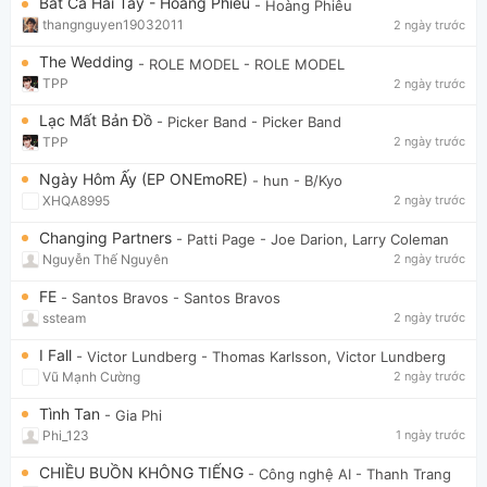
Bắt Cá Hai Tay - Hoàng Phiêu
- Hoàng Phiêu
thangnguyen19032011
2 ngày trước
The Wedding
- ROLE MODEL
- ROLE MODEL
TPP
2 ngày trước
Lạc Mất Bản Đồ
- Picker Band
- Picker Band
TPP
2 ngày trước
Ngày Hôm Ấy (EP ONEmoRE)
- hun
- B/Kyo
XHQA8995
2 ngày trước
Changing Partners
- Patti Page
- Joe Darion, Larry Coleman
Nguyễn Thế Nguyên
2 ngày trước
FE
- Santos Bravos
- Santos Bravos
ssteam
2 ngày trước
I Fall
- Victor Lundberg
- Thomas Karlsson, Victor Lundberg
Vũ Mạnh Cường
2 ngày trước
Tình Tan
- Gia Phi
Phi_123
1 ngày trước
CHIỀU BUỒN KHÔNG TIẾNG
- Công nghệ AI
- Thanh Trang