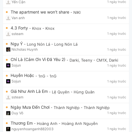
Yến Cận
1 ngày trước
The apartment we won't share
- NIKI
Van anh
1 ngày trước
4.3 Forty
- Knox
- Knox
ssteam
1 ngày trước
Ngụ Ý
- Long Nón Lá
- Long Nón Lá
Nicholas Huynh
1 ngày trước
Chỉ Là (Cảm Ơn Vì Đã Yêu 2)
- Darki, Teeny
- CM1X, Darki
Sojun
1 ngày trước
Huyễn Hoặc
- 1nG
- 1nG
Sojun
1 ngày trước
Giá Như Anh Là Em
- Lệ Quyên
- Hùng Quân
ssteam
1 ngày trước
Ngày Mưa Đến Chơi
- Thành Nghiệp
- Thành Nghiệp
Duy Võ
1 ngày trước
Thương Em
- Hoàng Anh
- Hoàng Anh Nguyễn
nguyenhoanganh882003
1 ngày trước