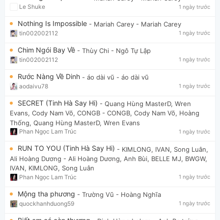
Le Shuke
1 ngày trước
Nothing Is Impossible
- Mariah Carey
- Mariah Carey
tin002002112
1 ngày trước
Chim Ngói Bay Về
- Thùy Chi
- Ngô Tự Lập
tin002002112
1 ngày trước
Rước Nàng Về Dinh
- áo dài vũ
- áo dài vũ
aodaivu78
1 ngày trước
SECRET (Tinh Hà Say Hi)
- Quang Hùng MasterD, Wren
Evans, Cody Nam Võ, CONGB
- CONGB, Cody Nam Võ, Hoàng
Thống, Quang Hùng MasterD, Wren Evans
Phan Ngọc Lam Trúc
1 ngày trước
RUN TO YOU (Tinh Hà Say Hi)
- KIMLONG, IVAN, Song Luân,
Ali Hoàng Dương
- Ali Hoàng Dương, Anh Bùi, BELLE MJ, BWGW,
IVAN, KIMLONG, Song Luân
Phan Ngọc Lam Trúc
1 ngày trước
Mộng tha phương
- Trường Vũ
- Hoàng Nghĩa
quockhanhduong59
1 ngày trước