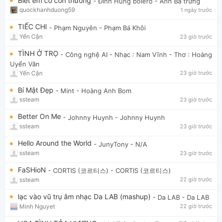
Biết em có còn thương
- Đinh Hùng bolero
- Anh Ba trứng
quockhanhduong59
1 ngày trước
TIẾC CHI
- Phạm Nguyên
- Phạm Bá Khôi
Yến Cận
23 giờ trước
TÌNH Ở TRỌ
- Công nghệ AI
- Nhạc : Nam Vĩnh - Thơ : Hoàng
Uyển Văn
Yến Cận
23 giờ trước
Bí Mật Đẹp
- Mint
- Hoàng Anh Bom
ssteam
23 giờ trước
Better On Me
- Johnny Huynh
- Johnny Huynh
ssteam
23 giờ trước
Hello Around the World
- JunyTony
- N/A
ssteam
23 giờ trước
FaSHioN
- CORTIS (코르티스)
- CORTIS (코르티스)
ssteam
22 giờ trước
lạc vào vũ trụ âm nhạc Da LAB (mashup)
- Da LAB
- Da LAB
Minh Nguyet
22 giờ trước