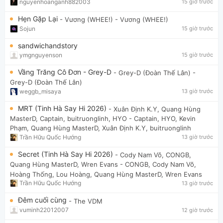
nguyenhoanganh882003
15 giờ trước
Hẹn Gặp Lại
- Vương (WHEE!)
- Vương (WHEE!)
Sojun
15 giờ trước
sandwichandstory
ymgnguyenson
15 giờ trước
Vầng Trăng Cô Đơn - Grey-D
- Grey-D (Đoàn Thế Lân)
-
Grey-D (Đoàn Thế Lân)
weggb_misaya
13 giờ trước
MRT (Tinh Hà Say Hi 2026)
- Xuân Định K.Y, Quang Hùng
MasterD, Captain, buitruonglinh, HYO
- Captain, HYO, Kevin
Phạm, Quang Hùng MasterD, Xuân Định K.Y, buitruonglinh
Trần Hữu Quốc Hướng
13 giờ trước
Secret (Tinh Hà Say Hi 2026)
- Cody Nam Võ, CONGB,
Quang Hùng MasterD, Wren Evans
- CONGB, Cody Nam Võ,
Hoàng Thống, Lou Hoàng, Quang Hùng MasterD, Wren Evans
Trần Hữu Quốc Hướng
13 giờ trước
Đêm cuối cùng
- The VDM
vuminh22012007
12 giờ trước