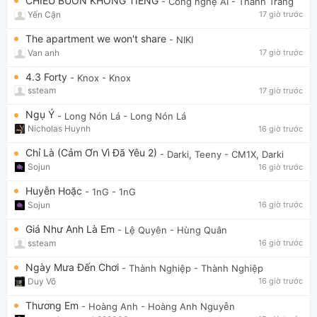
CHIỀU BUỒN KHÔNG TIẾNG
- Công nghệ AI
- Thanh Trang
Yến Cận
17 giờ trước
The apartment we won't share
- NIKI
Van anh
17 giờ trước
4.3 Forty
- Knox
- Knox
ssteam
17 giờ trước
Ngụ Ý
- Long Nón Lá
- Long Nón Lá
Nicholas Huynh
16 giờ trước
Chỉ Là (Cảm Ơn Vì Đã Yêu 2)
- Darki, Teeny
- CM1X, Darki
Sojun
16 giờ trước
Huyễn Hoặc
- 1nG
- 1nG
Sojun
16 giờ trước
Giá Như Anh Là Em
- Lệ Quyên
- Hùng Quân
ssteam
16 giờ trước
Ngày Mưa Đến Chơi
- Thành Nghiệp
- Thành Nghiệp
Duy Võ
16 giờ trước
Thương Em
- Hoàng Anh
- Hoàng Anh Nguyễn