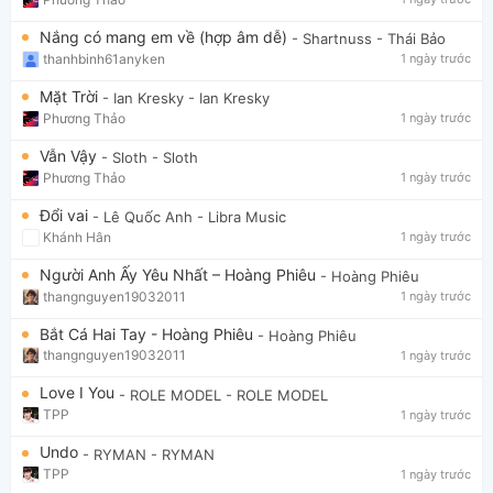
Nắng có mang em về (hợp âm dễ)
- Shartnuss
- Thái Bảo
thanhbinh61anyken
1 ngày trước
Mặt Trời
- Ian Kresky
- Ian Kresky
Phương Thảo
1 ngày trước
Vẫn Vậy
- Sloth
- Sloth
Phương Thảo
1 ngày trước
Đổi vai
- Lê Quốc Anh
- Libra Music
Khánh Hân
1 ngày trước
Người Anh Ấy Yêu Nhất – Hoàng Phiêu
- Hoàng Phiêu
thangnguyen19032011
1 ngày trước
Bắt Cá Hai Tay - Hoàng Phiêu
- Hoàng Phiêu
thangnguyen19032011
1 ngày trước
Love I You
- ROLE MODEL
- ROLE MODEL
TPP
1 ngày trước
Undo
- RYMAN
- RYMAN
TPP
1 ngày trước