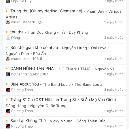
Ngô Gia Huy
2 ngày trước
Trung thu (Oh my darling, Clementine)
- Phạm Duy
- Various
Artists
musiclistener103_5
2 ngày trước
thu tha
- Trần Duy Khang
- Trần Duy Khang
Đăng
2 ngày trước
Bên đời gian khó có nhau
- Nguyên Hùng - Oai Levo
-
Nguyên Định - Bửu Ấn
musiclistener103_5
2 ngày trước
CÁNH HỒNG TÀN PHAI
- HỒ THANH TĂNG
- Nguyễn Vĩ
hothanhtang04112004
2 ngày trước
Blue About You
- The Band Loula
- The Band Loula
Phương Thảo
2 ngày trước
Tráng Sĩ Ca (OST Hộ Linh Tráng Sĩ - Bí Ẩn Mộ Vua Đinh)
-
Đông Hùng
- Nguyễn Quốc Trung
Phương Thảo
2 ngày trước
Sao Lại Không Thể
- Vicky Nhung
- Đông Thiên Đức
Phương Thảo
2 ngày trước