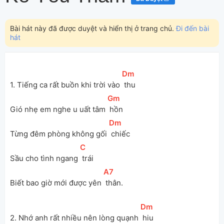
Bài hát này đã được duyệt và hiển thị ở trang chủ.
Đi đến bài
hát
[
Dm
]
1. Tiếng ca rất buồn khi trời vào 
 thu
[
Gm
]
Gió nhẹ em nghe u uất tâm 
 hồn
[
Dm
]
Từng đêm phòng không gối 
 chiếc
[
C
]
Sầu cho tình ngang 
 trái
[
A7
]
Biết bao giờ mới được yên 
 thân.
[
Dm
]
2. Nhớ anh rất nhiều nên lòng quạnh 
 hiu