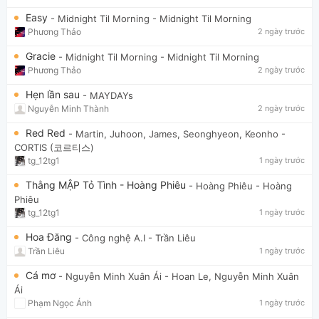
Easy
- Midnight Til Morning
- Midnight Til Morning
Phương Thảo
2 ngày trước
Gracie
- Midnight Til Morning
- Midnight Til Morning
Phương Thảo
2 ngày trước
Hẹn lần sau
- MAYDAYs
Nguyễn Minh Thành
2 ngày trước
Red Red
- Martin, Juhoon, James, Seonghyeon, Keonho
-
CORTIS (코르티스)
tg_12tg1
1 ngày trước
Thằng MẬP Tỏ Tình - Hoàng Phiêu
- Hoàng Phiêu
- Hoàng
Phiêu
tg_12tg1
1 ngày trước
Hoa Đăng
- Công nghệ A.I
- Trần Liêu
Trần Liêu
1 ngày trước
Cá mơ
- Nguyễn Minh Xuân Ái
- Hoan Le, Nguyễn Minh Xuân
Ái
Phạm Ngọc Ánh
1 ngày trước