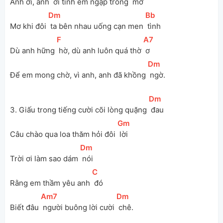
Anh ơi, anh 
 ơi tình em ngập trong 
 mơ
[
Dm
]
[
Bb
]
Mơ khi đôi 
 ta bên nhau uống cạn men 
 tình
[
F
]
[
A7
]
Dù anh hững 
 hờ, dù anh luôn quá thờ 
 ơ
[
Dm
]
Để em mong chờ, vì anh, anh đã khồng 
 ngờ.
[
Dm
]
3. Giấu trong tiếng cười cõi lòng quặng 
 đau
[
Gm
]
Câu chào qua loa thăm hỏi đôi 
 lời
[
Dm
]
Trời ơi làm sao dám 
 nói
[
C
]
Rằng em thầm yêu anh 
 đó
[
Am7
]
[
Dm
]
Biết đâu 
 người buông lời cười 
 chê.