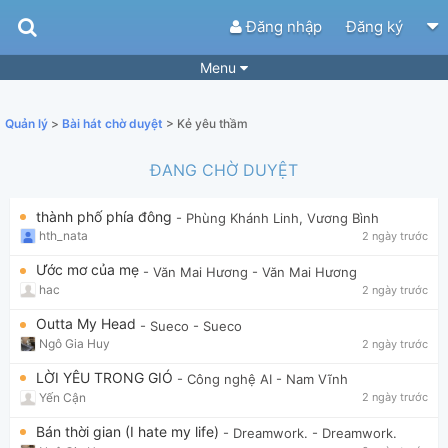
Đăng nhập
Đăng ký
Menu
Bài hát
Guitar Tabs
Quản lý
>
Bài hát chờ duyệt
> Kẻ yêu thầm
Playlist
Hợp âm
ĐANG CHỜ DUYỆT
Điệu bài hát
Thể loại
thành phố phía đông
- Phùng Khánh Linh, Vương Bình
Tìm theo hợp âm
Tải ứng dụng
hth_nata
2 ngày trước
Yêu cầu hợp âm
Thành Viên
Ước mơ của mẹ
- Văn Mai Hương
- Văn Mai Hương
hac
2 ngày trước
Khóa học
Quản lý
64
Outta My Head
- Sueco
- Sueco
Tắt quảng cáo
Ngô Gia Huy
2 ngày trước
LỜI YÊU TRONG GIÓ
- Công nghệ AI
- Nam Vĩnh
Yến Cận
2 ngày trước
Bán thời gian (I hate my life)
- Dreamwork.
- Dreamwork.