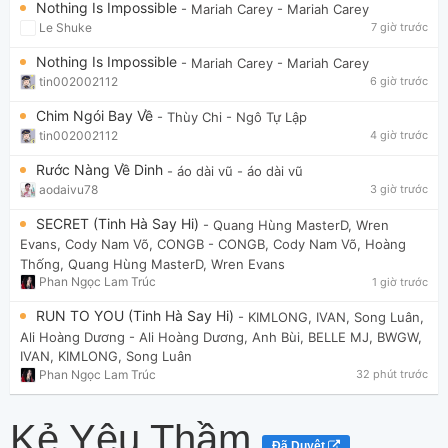
Nothing Is Impossible
- Mariah Carey
- Mariah Carey
Le Shuke
7 giờ trước
Nothing Is Impossible
- Mariah Carey
- Mariah Carey
tin002002112
6 giờ trước
Chim Ngói Bay Về
- Thùy Chi
- Ngô Tự Lập
tin002002112
4 giờ trước
Rước Nàng Về Dinh
- áo dài vũ
- áo dài vũ
aodaivu78
3 giờ trước
SECRET (Tinh Hà Say Hi)
- Quang Hùng MasterD, Wren
Evans, Cody Nam Võ, CONGB
- CONGB, Cody Nam Võ, Hoàng
Thống, Quang Hùng MasterD, Wren Evans
Phan Ngọc Lam Trúc
1 giờ trước
RUN TO YOU (Tinh Hà Say Hi)
- KIMLONG, IVAN, Song Luân,
Ali Hoàng Dương
- Ali Hoàng Dương, Anh Bùi, BELLE MJ, BWGW,
IVAN, KIMLONG, Song Luân
Phan Ngọc Lam Trúc
32 phút trước
Kẻ Yêu Thầm
Đã Duyệt