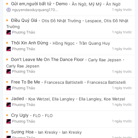
Gửi em,người bất tử - Demo
- Ân Ngờ, Mỹ Mỹ
- Ân Ngờ
nguyendaoduyquang17021
1 ngày trước
Điều Quý Giá
- Otis Đỗ Nhật Trường
- Lespace, Otis Đỗ Nhật
Trường
Phương Thảo
1 ngày trước
Thôi Xin Anh Đừng
- Hồng Ngọc
- Trần Quang Huy
Phương Thảo
1 ngày trước
Don’t Leave Me On The Dance Floor
- Carly Rae Jepsen
-
Carly Rae Jepsen
Phương Thảo
1 ngày trước
Free To Be Me
- Francesca Battistelli
- Francesca Battistelli
Phương Thảo
1 ngày trước
Jaded
- Koe Wetzel, Ella Langley
- Ella Langley, Koe Wetzel
Phương Thảo
1 ngày trước
Cry Ugly
- FLO
- FLO
Phương Thảo
1 ngày trước
Sương Hoa
- Ian Kresky
- Ian Kresky
Phương Thảo
1 ngày trước