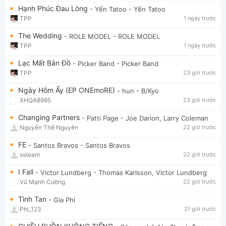
Hạnh Phúc Đau Lòng
- Yến Tatoo
- Yến Tatoo
TPP
1 ngày trước
The Wedding
- ROLE MODEL
- ROLE MODEL
TPP
1 ngày trước
Lạc Mất Bản Đồ
- Picker Band
- Picker Band
TPP
23 giờ trước
Ngày Hôm Ấy (EP ONEmoRE)
- hun
- B/Kyo
XHQA8995
23 giờ trước
Changing Partners
- Patti Page
- Joe Darion, Larry Coleman
Nguyễn Thế Nguyên
22 giờ trước
FE
- Santos Bravos
- Santos Bravos
ssteam
22 giờ trước
I Fall
- Victor Lundberg
- Thomas Karlsson, Victor Lundberg
Vũ Mạnh Cường
22 giờ trước
Tình Tan
- Gia Phi
Phi_123
21 giờ trước