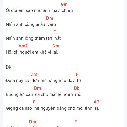
[
Gm
]
Ôi đời em sao như ánh mây 
 chiều
[
Dm
]
Nhìn anh cùng ai âu 
 yếm
[
C
]
Nhìn anh lòng thêm tan 
 nát
[
Am7
]
[
Dm
]
Hỡi ơi 
 người em khổ vì 
 ai.
ĐK:
[
Dm
]
[
F
]
Đêm nay cô 
 đơn em nâng nhẹ dây 
 tơ
[
Dm
]
[
Bb
]
Buông lơi câu 
 ca cho mắt lệ hoen 
 mờ
[
F
]
[
A7
]
Giọng ca não 
 nề nguyện dâng cho mối tình 
 si.
[
Dm
]
[
F
]