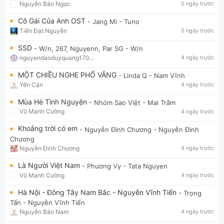
Nguyễn Bảo Ngọc
5 ngày trước
Cô Gái Của Anh OST
- Jang Mi
- Tuno
Tiến Đạt Nguyễn
5 ngày trước
SSD
- W/n, 267, Nguyenn, Par SG
- W/n
nguyendaoduyquang17021
4 ngày trước
MỘT CHIỀU NGHE PHỐ VẮNG
- Linda Q
- Nam Vĩnh
Yến Cận
4 ngày trước
Mùa Hè Tình Nguyện
- Nhóm Sao Việt
- Mai Trâm
Vũ Mạnh Cường
4 ngày trước
Khoảng trời có em
- Nguyễn Đình Chương
- Nguyễn Đình
Chương
Nguyễn Đình Chương
4 ngày trước
Là Người Việt Nam
- Phương Vy
- Tata Nguyen
Vũ Mạnh Cường
4 ngày trước
Hà Nội - Đông Tây Nam Bắc - Nguyễn Vĩnh Tiến
- Trọng
Tấn
- Nguyễn Vĩnh Tiến
Nguyễn Bảo Nam
4 ngày trước