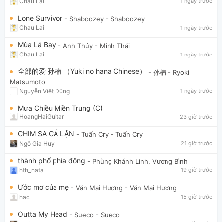
Chau Lai
1 ngày trước
Lone Survivor
- Shaboozey
- Shaboozey
Chau Lai
1 ngày trước
Mùa Lá Bay
- Anh Thúy
- Minh Thái
Chau Lai
1 ngày trước
全部的爱 孙楠 （Yuki no hana Chinese）
- 孙楠
- Ryoki
Matsumoto
Nguyễn Việt Dũng
1 ngày trước
Mưa Chiều Miền Trung (C)
HoangHaiGuitar
23 giờ trước
CHIM SA CÁ LẶN
- Tuấn Cry
- Tuấn Cry
Ngô Gia Huy
21 giờ trước
thành phố phía đông
- Phùng Khánh Linh, Vương Bình
hth_nata
19 giờ trước
Ước mơ của mẹ
- Văn Mai Hương
- Văn Mai Hương
hac
15 giờ trước
Outta My Head
- Sueco
- Sueco