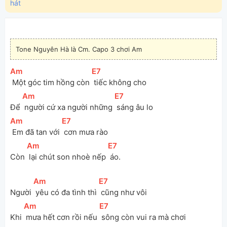
hát
Tone Nguyên Hà là Cm. Capo 3 chơi Am
[
Am
]
[
E7
]
 Một góc tim hồng còn 
 tiếc không cho
[
Am
]
[
E7
]
Để 
 người cứ xa người những 
 sáng âu lo
[
Am
]
[
E7
]
 Em đã tan với 
 cơn mưa rào
[
Am
]
[
E7
]
Còn 
 lại chút son nhoè nếp 
 áo.
[
Am
]
[
E7
]
Người 
 yêu có đa tình thì 
 cũng như vôi
[
Am
]
[
E7
]
Khi 
 mưa hết cơn rồi nếu 
 sông còn vui ra mà chơi