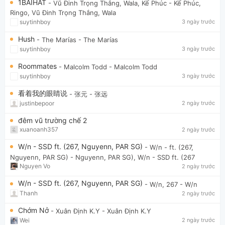
1BAIHAT
- Vũ Đinh Trọng Thắng, Wala, Kế Phúc
- Kế Phúc,
Ringo, Vũ Đinh Trọng Thắng, Wala
suytinhboy
3 ngày trước
Hush
- The Marías
- The Marías
suytinhboy
3 ngày trước
Roommates
- Malcolm Todd
- Malcolm Todd
suytinhboy
3 ngày trước
看着我的眼睛说
- 张元
- 张远
justinbepoor
2 ngày trước
đêm vũ trường chế 2
xuanoanh357
2 ngày trước
W/n - SSD ft. (267, Nguyenn, PAR SG)
- W/n - ft. (267,
Nguyenn, PAR SG)
- Nguyenn, PAR SG), W/n - SSD ft. (267
Nguyen Vo
2 ngày trước
W/n - SSD ft. (267, Nguyenn, PAR SG)
- W/n, 267
- W/n
Thanh
2 ngày trước
Chớm Nở
- Xuân Định K.Y
- Xuân Định K.Y
Wei
2 ngày trước