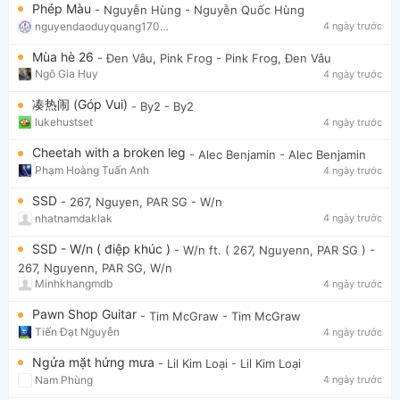
Phép Màu
- Nguyễn Hùng
- Nguyễn Quốc Hùng
nguyendaoduyquang17021
4 ngày trước
Mùa hè 26
- Đen Vâu, Pink Frog
- Pink Frog, Đen Vâu
Ngô Gia Huy
4 ngày trước
凑热闹 (Góp Vui)
- By2
- By2
lukehustset
4 ngày trước
Cheetah with a broken leg
- Alec Benjamin
- Alec Benjamin
Phạm Hoàng Tuấn Anh
4 ngày trước
SSD
- 267, Nguyen, PAR SG
- W/n
nhatnamdaklak
4 ngày trước
SSD - W/n ( điệp khúc )
- W/n ft. ( 267, Nguyenn, PAR SG )
-
267, Nguyenn, PAR SG, W/n
Minhkhangmdb
4 ngày trước
Pawn Shop Guitar
- Tim McGraw
- Tim McGraw
Tiến Đạt Nguyễn
4 ngày trước
Ngửa mặt hứng mưa
- Lil Kim Loại
- Lil Kim Loại
Nam Phùng
4 ngày trước