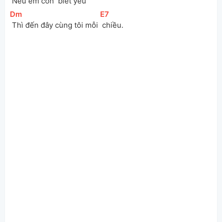
 Nếu em còn 
 biết yêu
[
Dm
]
[
E7
]
 Thì đến đây cùng tôi mỗi 
 chiều.