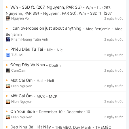
W/n - SSD ft. (267, Nguyenn, PAR SG)
- W/n - ft. (267,
Nguyenn, PAR SG)
- Nguyenn, PAR SG), W/n - SSD ft. (267
Nguyen Vo
2 ngày trước
I can overdose on just about anything
- Alec Benjamin
- Alec
Benjamin
Phạm Hoàng Tuấn Anh
2 ngày trước
Phiêu Diêu Tự Tại
- Nic
- Nic
Tiểu Mi
2 ngày trước
Đứng Đây Và Nhìn
- CouEn
CamCam
2 ngày trước
Một Cái Ôm
- Hali
- Hali
Hien Nguyen
2 ngày trước
Một Cái Ôm
- MCK
- MCK
Hien Nguyen
2 ngày trước
On Your Side
- December 10
- December 10
Hien Nguyen
2 ngày trước
Đẹp Như Bài Hát Này
- THEMÈO, Duy Mạnh
- THEMÈO