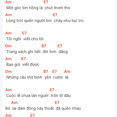
[
Am
]
[
E7
]
 Một góc tim hồng là 
 chút thơm tho
[
Am
]
[
E7
]
 Lòng trót quên người tim 
 cháy như bụi tro
[
Am
]
[
E7
]
 Tôi ngồi 
 viết cho tôi
[
Dm
]
[
B7
]
[
E7
]
 Trang sách ghi hết 
 đời tình 
 đắng
[
Am
]
[
E7
]
 Bao giờ 
 viết được 
[
Dm
]
[
B7
]
[
E7
]
[
Am
]
 Những câu thơ bình 
 yên 
 rướm 
 lệ.
[
Am
]
[
E7
]
 Cuộc lễ chưa tàn người 
 trốn đi đâu
[
Am
]
[
E7
]
Bỏ 
 lại đám đông này thoắt 
 đã quên nhau
[
Am
]
[
E7
]