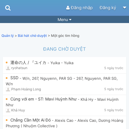
Đăng nhập
Đăng ký
Menu
Bài hát
Guitar Tabs
Quản lý
>
Bài hát chờ duyệt
> Một góc tim hồng
Playlist
Hợp âm
ĐANG CHỜ DUYỆT
Điệu bài hát
Thể loại
運命の人 / 『ユイカ
- Yuika
- Yuika
Tìm theo hợp âm
Tải ứng dụng
ryohatsun
5 ngày trước
Yêu cầu hợp âm
Thành Viên
SSD
- W/n, 267, Nguyenn, PAR SG
- 267, Nguyenn, PAR SG,
W/n
Khóa học
Quản lý
84
Phạm Hoàng Long
5 ngày trước
Tắt quảng cáo
Cùng với em - ST: Mavi Huỳnh Như
- Khả Hy
- Mavi Huỳnh
Như
Khả Huy
5 ngày trước
Chẳng Cần Một Ai Đó
- Alexis Cao
- Alexis Cao, Dương Hoàng
Phương ( Nhuộm Collective )