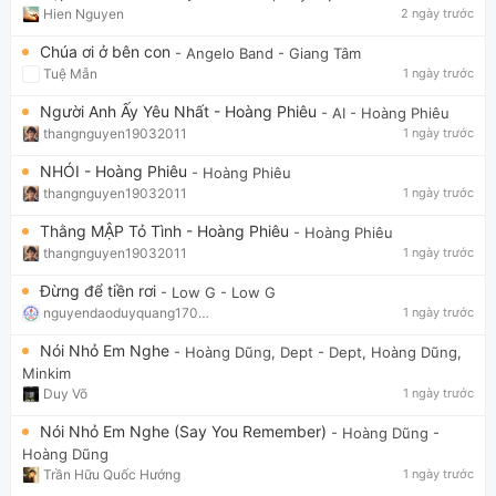
Hien Nguyen
2 ngày trước
Chúa ơi ở bên con
- Angelo Band
- Giang Tâm
Tuệ Mẫn
1 ngày trước
Người Anh Ấy Yêu Nhất - Hoàng Phiêu
- AI
- Hoàng Phiêu
thangnguyen19032011
1 ngày trước
NHÓI - Hoàng Phiêu
- Hoàng Phiêu
thangnguyen19032011
1 ngày trước
Thằng MẬP Tỏ Tình - Hoàng Phiêu
- Hoàng Phiêu
thangnguyen19032011
1 ngày trước
Đừng để tiền rơi
- Low G
- Low G
nguyendaoduyquang17021
1 ngày trước
Nói Nhỏ Em Nghe
- Hoàng Dũng, Dept
- Dept, Hoàng Dũng,
Minkim
Duy Võ
1 ngày trước
Nói Nhỏ Em Nghe (Say You Remember)
- Hoàng Dũng
-
Hoàng Dũng
Trần Hữu Quốc Hướng
1 ngày trước