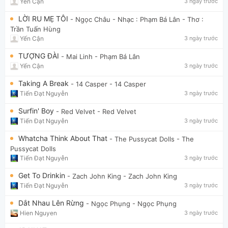
Yến Cận
3 ngày trước
LỜI RU MẸ TÔI
- Ngọc Châu
- Nhạc : Phạm Bá Lân - Thơ :
Trần Tuấn Hùng
Yến Cận
3 ngày trước
TƯỢNG ĐÀI
- Mai Linh
- Phạm Bá Lân
Yến Cận
3 ngày trước
Taking A Break
- 14 Casper
- 14 Casper
Tiến Đạt Nguyễn
3 ngày trước
Surfin' Boy
- Red Velvet
- Red Velvet
Tiến Đạt Nguyễn
3 ngày trước
Whatcha Think About That
- The Pussycat Dolls
- The
Pussycat Dolls
Tiến Đạt Nguyễn
3 ngày trước
Get To Drinkin
- Zach John King
- Zach John King
Tiến Đạt Nguyễn
3 ngày trước
Dắt Nhau Lên Rừng
- Ngọc Phụng
- Ngọc Phụng
Hien Nguyen
3 ngày trước