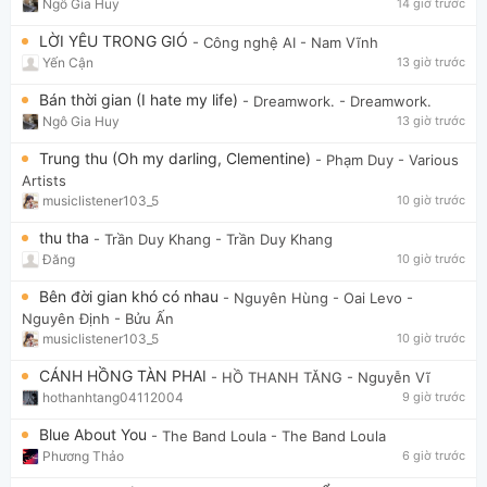
Ngô Gia Huy
14 giờ trước
LỜI YÊU TRONG GIÓ
- Công nghệ AI
- Nam Vĩnh
Yến Cận
13 giờ trước
Bán thời gian (I hate my life)
- Dreamwork.
- Dreamwork.
Ngô Gia Huy
13 giờ trước
Trung thu (Oh my darling, Clementine)
- Phạm Duy
- Various
Artists
musiclistener103_5
10 giờ trước
thu tha
- Trần Duy Khang
- Trần Duy Khang
Đăng
10 giờ trước
Bên đời gian khó có nhau
- Nguyên Hùng - Oai Levo
-
Nguyên Định - Bửu Ấn
musiclistener103_5
10 giờ trước
CÁNH HỒNG TÀN PHAI
- HỒ THANH TĂNG
- Nguyễn Vĩ
hothanhtang04112004
9 giờ trước
Blue About You
- The Band Loula
- The Band Loula
Phương Thảo
6 giờ trước