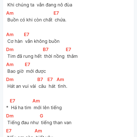
 Khi chúng ta 
 vẫn đang nô đùa
[
Am
]
[
E7
]
 Buồn có khi còn chất 
 chứa.
[
Am
]
[
E7
]
 Cơ hàn 
 vẫn không buồn
[
Dm
]
[
B7
]
[
E7
]
 Tim đã rung hết 
 thời nồng 
 thắm
[
Am
]
[
E7
]
 Bao giờ 
 mới được 
[
Dm
]
[
B7
]
[
E7
]
[
Am
]
 Hát an vui vài 
 câu 
 hát 
 tình.
[
E7
]
[
Am
]
* 
 Há ha tim 
 mới lên tiếng
[
Dm
]
[
G
]
 Tiếng đau như 
 tiếng than van
[
E7
]
[
Am
]