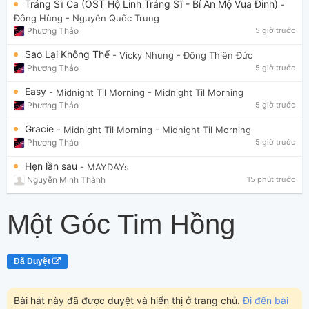
Tráng Sĩ Ca (OST Hộ Linh Tráng Sĩ - Bí Ẩn Mộ Vua Đinh)
-
Đông Hùng
- Nguyễn Quốc Trung
Phương Thảo
5 giờ trước
Sao Lại Không Thể
- Vicky Nhung
- Đông Thiên Đức
Phương Thảo
5 giờ trước
Easy
- Midnight Til Morning
- Midnight Til Morning
Phương Thảo
5 giờ trước
Gracie
- Midnight Til Morning
- Midnight Til Morning
Phương Thảo
5 giờ trước
Hẹn lần sau
- MAYDAYs
Nguyễn Minh Thành
15 phút trước
Một Góc Tim Hồng
Đã Duyệt
Bài hát này đã được duyệt và hiển thị ở trang chủ.
Đi đến bài