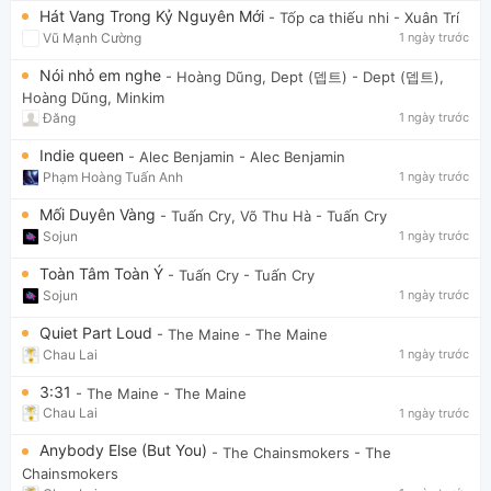
Hát Vang Trong Kỷ Nguyên Mới
- Tốp ca thiếu nhi
- Xuân Trí
Vũ Mạnh Cường
1 ngày trước
Nói nhỏ em nghe
- Hoàng Dũng, Dept (뎁트)
- Dept (뎁트),
Hoàng Dũng, Minkim
Đăng
1 ngày trước
Indie queen
- Alec Benjamin
- Alec Benjamin
Phạm Hoàng Tuấn Anh
1 ngày trước
Mối Duyên Vàng
- Tuấn Cry, Võ Thu Hà
- Tuấn Cry
Sojun
1 ngày trước
Toàn Tâm Toàn Ý
- Tuấn Cry
- Tuấn Cry
Sojun
1 ngày trước
Quiet Part Loud
- The Maine
- The Maine
Chau Lai
1 ngày trước
3:31
- The Maine
- The Maine
Chau Lai
1 ngày trước
Anybody Else (But You)
- The Chainsmokers
- The
Chainsmokers