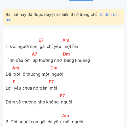
Bài hát này đã được duyệt và hiển thị ở trang chủ.
Đi đến bài
hát
[
E7
]
[
Am
]
1. Đời người con 
 gái chỉ yêu 
 một lần
[
A7
]
[
Dm
]
Tình đầu ôm 
 ấp thương nhớ 
 bâng khuâng
[
Am
]
[
Dm
]
Đã 
 trót lỡ thương một 
 người
[
F
]
[
E7
]
Lời 
 yêu chưa nở trên 
 môi
[
E7
]
Đêm về thương nhớ không 
 nguôi
[
Am
]
2. Đời người con gái chỉ yêu 
 một người