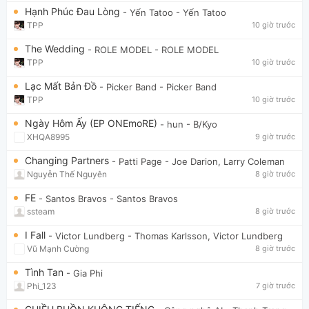
Hạnh Phúc Đau Lòng
- Yến Tatoo
- Yến Tatoo
TPP
10 giờ trước
The Wedding
- ROLE MODEL
- ROLE MODEL
TPP
10 giờ trước
Lạc Mất Bản Đồ
- Picker Band
- Picker Band
TPP
10 giờ trước
Ngày Hôm Ấy (EP ONEmoRE)
- hun
- B/Kyo
XHQA8995
9 giờ trước
Changing Partners
- Patti Page
- Joe Darion, Larry Coleman
Nguyễn Thế Nguyên
8 giờ trước
FE
- Santos Bravos
- Santos Bravos
ssteam
8 giờ trước
I Fall
- Victor Lundberg
- Thomas Karlsson, Victor Lundberg
Vũ Mạnh Cường
8 giờ trước
Tình Tan
- Gia Phi
Phi_123
7 giờ trước