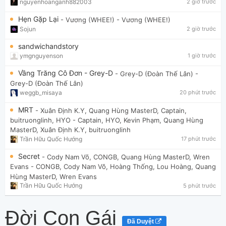
nguyenhoanganh882003
2 giờ trước
Hẹn Gặp Lại
- Vương (WHEE!)
- Vương (WHEE!)
Sojun
2 giờ trước
sandwichandstory
ymgnguyenson
1 giờ trước
Vầng Trăng Cô Đơn - Grey-D
- Grey-D (Đoàn Thế Lân)
-
Grey-D (Đoàn Thế Lân)
weggb_misaya
20 phút trước
MRT
- Xuân Định K.Y, Quang Hùng MasterD, Captain,
buitruonglinh, HYO
- Captain, HYO, Kevin Phạm, Quang Hùng
MasterD, Xuân Định K.Y, buitruonglinh
Trần Hữu Quốc Hướng
17 phút trước
Secret
- Cody Nam Võ, CONGB, Quang Hùng MasterD, Wren
Evans
- CONGB, Cody Nam Võ, Hoàng Thống, Lou Hoàng, Quang
Hùng MasterD, Wren Evans
Trần Hữu Quốc Hướng
5 phút trước
Đời Con Gái
Đã Duyệt