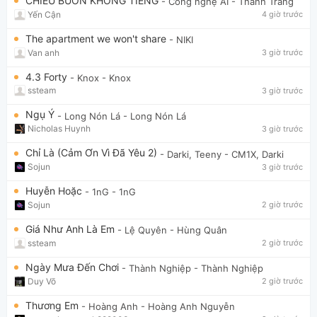
CHIỀU BUỒN KHÔNG TIẾNG
- Công nghệ AI
- Thanh Trang
Yến Cận
4 giờ trước
The apartment we won't share
- NIKI
Van anh
3 giờ trước
4.3 Forty
- Knox
- Knox
ssteam
3 giờ trước
Ngụ Ý
- Long Nón Lá
- Long Nón Lá
Nicholas Huynh
3 giờ trước
Chỉ Là (Cảm Ơn Vì Đã Yêu 2)
- Darki, Teeny
- CM1X, Darki
Sojun
3 giờ trước
Huyễn Hoặc
- 1nG
- 1nG
Sojun
2 giờ trước
Giá Như Anh Là Em
- Lệ Quyên
- Hùng Quân
ssteam
2 giờ trước
Ngày Mưa Đến Chơi
- Thành Nghiệp
- Thành Nghiệp
Duy Võ
2 giờ trước
Thương Em
- Hoàng Anh
- Hoàng Anh Nguyễn