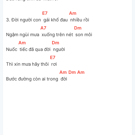
[
E7
]
[
Am
]
3. Đời người con 
 gái khổ đau 
 nhiều rồi
[
A7
]
[
Dm
]
Ngậm ngùi mưa 
 xuống trên nét 
 son môi
[
Am
]
[
Dm
]
Nuốc 
 tiếc đã qua đời 
 người
[
E7
]
Thì xin mưa hãy thôi 
 rơi
[
Am
]
[
Dm
]
[
Am
]
Bước đường còn ai trong 
 đời 