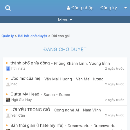
Đăng nhập
Đăng ký
Menu
Bài hát
Guitar Tabs
Quản lý
>
Bài hát chờ duyệt
> Đời con gái
Playlist
Hợp âm
ĐANG CHỜ DUYỆT
Điệu bài hát
Thể loại
thành phố phía đông
- Phùng Khánh Linh, Vương Bình
Tìm theo hợp âm
Tải ứng dụng
hth_nata
2 ngày trước
Yêu cầu hợp âm
Thành Viên
Ước mơ của mẹ
- Văn Mai Hương
- Văn Mai Hương
hac
2 ngày trước
Khóa học
Quản lý
57
Outta My Head
- Sueco
- Sueco
Tắt quảng cáo
Ngô Gia Huy
2 ngày trước
LỜI YÊU TRONG GIÓ
- Công nghệ AI
- Nam Vĩnh
Yến Cận
2 ngày trước
Bán thời gian (I hate my life)
- Dreamwork.
- Dreamwork.