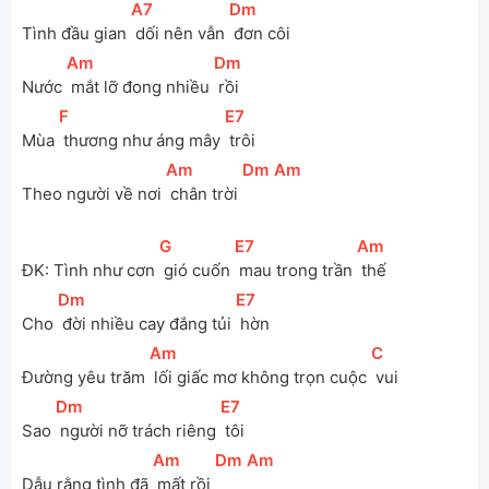
[
A7
]
[
Dm
]
Tình đầu gian 
 dối nên vẫn 
 đơn côi
[
Am
]
[
Dm
]
Nước 
 mắt lỡ đong nhiều 
 rồi
[
F
]
[
E7
]
Mùa 
 thương như áng mây 
 trôi
[
Am
]
[
Dm
]
[
Am
]
Theo người về nơi 
 chân trời 
[
G
]
[
E7
]
[
Am
]
ĐK: Tình như cơn 
 gió cuốn 
 mau trong trần 
 thế
[
Dm
]
[
E7
]
Cho 
 đời nhiều cay đắng tủi 
 hờn
[
Am
]
[
C
]
Đường yêu trăm 
 lối giấc mơ không trọn cuộc 
 vui
[
Dm
]
[
E7
]
Sao 
 người nỡ trách riêng 
 tôi
[
Am
]
[
Dm
]
[
Am
]
Dẫu rằng tình đã 
 mất rồi 