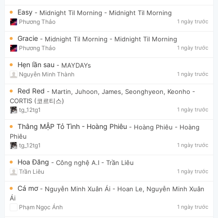
Easy
- Midnight Til Morning
- Midnight Til Morning
Phương Thảo
1 ngày trước
Gracie
- Midnight Til Morning
- Midnight Til Morning
Phương Thảo
1 ngày trước
Hẹn lần sau
- MAYDAYs
Nguyễn Minh Thành
1 ngày trước
Red Red
- Martin, Juhoon, James, Seonghyeon, Keonho
-
CORTIS (코르티스)
tg_12tg1
1 ngày trước
Thằng MẬP Tỏ Tình - Hoàng Phiêu
- Hoàng Phiêu
- Hoàng
Phiêu
tg_12tg1
1 ngày trước
Hoa Đăng
- Công nghệ A.I
- Trần Liêu
Trần Liêu
1 ngày trước
Cá mơ
- Nguyễn Minh Xuân Ái
- Hoan Le, Nguyễn Minh Xuân
Ái
Phạm Ngọc Ánh
1 ngày trước