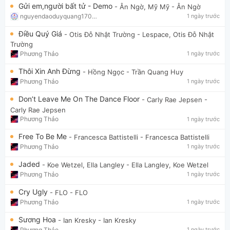
Gửi em,người bất tử - Demo
- Ân Ngờ, Mỹ Mỹ
- Ân Ngờ
nguyendaoduyquang17021
1 ngày trước
Điều Quý Giá
- Otis Đỗ Nhật Trường
- Lespace, Otis Đỗ Nhật
Trường
Phương Thảo
1 ngày trước
Thôi Xin Anh Đừng
- Hồng Ngọc
- Trần Quang Huy
Phương Thảo
1 ngày trước
Don’t Leave Me On The Dance Floor
- Carly Rae Jepsen
-
Carly Rae Jepsen
Phương Thảo
1 ngày trước
Free To Be Me
- Francesca Battistelli
- Francesca Battistelli
Phương Thảo
1 ngày trước
Jaded
- Koe Wetzel, Ella Langley
- Ella Langley, Koe Wetzel
Phương Thảo
1 ngày trước
Cry Ugly
- FLO
- FLO
Phương Thảo
1 ngày trước
Sương Hoa
- Ian Kresky
- Ian Kresky
Phương Thảo
1 ngày trước