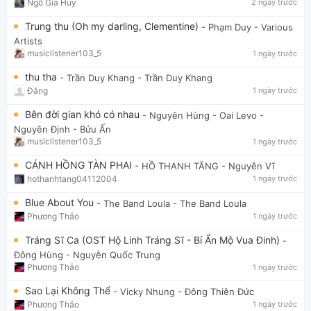
Ngô Gia Huy
2 ngày trước
Trung thu (Oh my darling, Clementine)
- Phạm Duy
- Various
Artists
musiclistener103_5
1 ngày trước
thu tha
- Trần Duy Khang
- Trần Duy Khang
Đăng
1 ngày trước
Bên đời gian khó có nhau
- Nguyên Hùng - Oai Levo
-
Nguyên Định - Bửu Ấn
musiclistener103_5
1 ngày trước
CÁNH HỒNG TÀN PHAI
- HỒ THANH TĂNG
- Nguyễn Vĩ
hothanhtang04112004
1 ngày trước
Blue About You
- The Band Loula
- The Band Loula
Phương Thảo
1 ngày trước
Tráng Sĩ Ca (OST Hộ Linh Tráng Sĩ - Bí Ẩn Mộ Vua Đinh)
-
Đông Hùng
- Nguyễn Quốc Trung
Phương Thảo
1 ngày trước
Sao Lại Không Thể
- Vicky Nhung
- Đông Thiên Đức
Phương Thảo
1 ngày trước