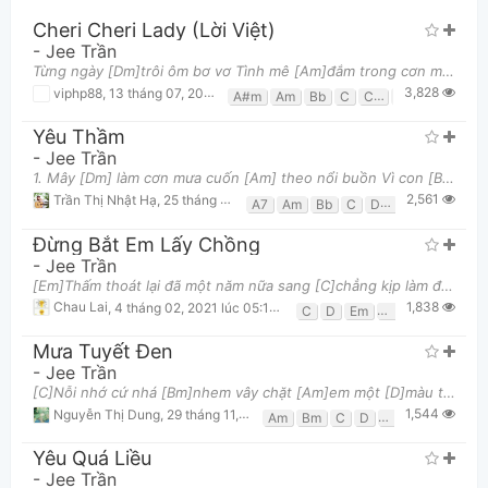
Cheri Cheri Lady (Lời Việt)
-
Jee Trần
Từng ngày [Dm]trôi ôm bơ vơ Tình mê [Am]đắm trong cơn mơ Tình giá [Bb]băng lòng [C]xót xa ta ngẩ
3,828
viphp88
,
13 tháng 07, 2025 lúc 04:00pm
A#m
Am
Bb
C
C#
D#m
Dm
Yêu Thầm
-
Jee Trần
1. Mây [Dm] làm cơn mưa cuốn [Am] theo nổi buồn Vì con [Bb] tim trót [C] trao nơi [F] người [A7]
2,561
Trần Thị Nhật Hạ
,
25 tháng 10, 2019 lúc 12:52pm
A7
Am
Bb
C
Dm
F
Gm
Đừng Bắt Em Lấy Chồng
-
Jee Trần
[Em]Thấm thoát lại đã một năm nữa sang [C]chẳng kịp làm được gì chỉ toàn thấy dở dang [G]năm vừa q
1,838
Chau Lai
,
4 tháng 02, 2021 lúc 05:18am
C
D
Em
G
Mưa Tuyết Đen
-
Jee Trần
[C]Nỗi nhớ cứ nhá [Bm]nhem vây chặt [Am]em một [D]màu tuyết [G]đen Tàn [Em]nhẫn sao hai chữ ân [Am]
1,544
Nguyễn Thị Dung
,
29 tháng 11, 2024 lúc 05:55am
Am
Bm
C
D
Em
G
Yêu Quá Liều
-
Jee Trần