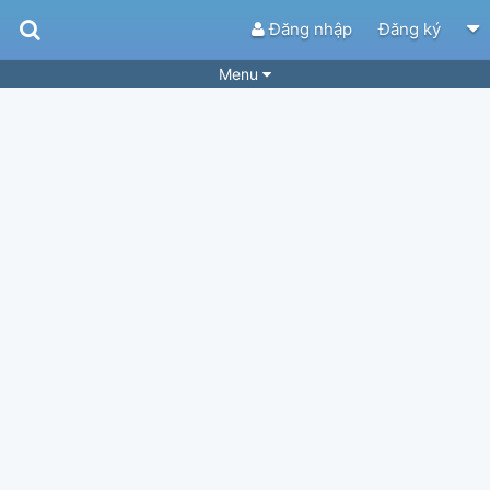
Đăng nhập
Đăng ký
Menu
Bài hát
Guitar Tabs
Playlist
Hợp âm
Điệu bài hát
Thể loại
Tìm theo hợp âm
Tải ứng dụng
Yêu cầu hợp âm
Thành Viên
Khóa học
Quản lý
48
Tắt quảng cáo