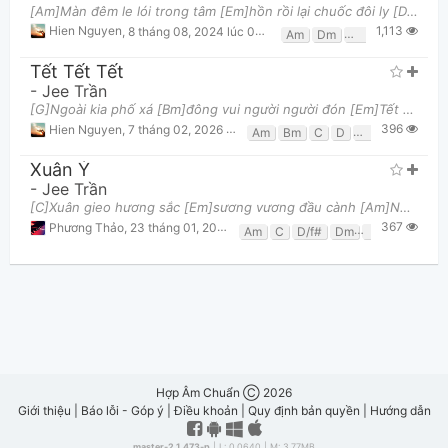
[Am]Màn đêm le lói trong tâm [Em]hồn rồi lại chuốc đôi ly [Dm]cồn Cô đọng mệt [Em]nhoài vào sáng hô
1,113
Hien Nguyen
,
8 tháng 08, 2024 lúc 08:42pm
Am
Dm
Em
Tết Tết Tết
-
Jee Trần
[G]Ngoài kia phố xá [Bm]đông vui người người đón [Em]Tết cành mai [C]vàng, bánh chưng [D]xanh, lòng
396
Hien Nguyen
,
7 tháng 02, 2026 lúc 05:15am
Am
Bm
C
D
Em
G
Xuân Ý
-
Jee Trần
[C]Xuân gieo hương sắc [Em]sương vương đầu cành [Am]Nhạn lượn trời cao ngân nga mừng [Dm]tết đến vớ
367
Phương Thảo
,
23 tháng 01, 2026 lúc 05:32am
Am
C
D/f#
Dm
Em
G
Hợp Âm Chuẩn Ⓒ 2026
Giới thiệu
|
Báo lỗi - Góp ý
|
Điều khoản
|
Quy định bản quyền
|
Hướng dẫn
master-2.1.473-p
| L: 0.0640 | M: 3.77MB