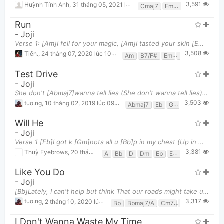
3,591
Huỳnh Tính Anh
,
31 tháng 05, 2021 lúc 04:08pm
Cmaj7
Fmaj7
Run
-
Joji
Verse 1: [Am]I fell for your magic, [Am]I tasted your skin [Em]And though this is [B7/F#]tragic, a
3,508
Tiến.
,
24 tháng 07, 2020 lúc 10:13pm
Am
B7/F#
Em
G
Test Drive
-
Joji
She don't [Abmaj7]wanna tell lies (She don't wanna tell lies) She don't wanna tell lies (She don't
3,503
tuo.ng
,
10 tháng 02, 2019 lúc 09:15pm
Abmaj7
Eb
Gm7
Will He
-
Joji
Verse 1 [Eb]I got k [Gm]nots all u [Bb]p in my chest (Up in my chest, up in my chest) [Eb]Just k
3,381
Thuỳ Eyebrows
,
20 tháng 10, 2019 lúc 03:55pm
A
Bb
D
Dm
Eb
Em
F
Gbm
Gm
Like You Do
-
Joji
[Bb]Lately, I can't help but think That our roads might take us down different [Bbmaj7/A]phases Do
3,317
tuo.ng
,
2 tháng 10, 2020 lúc 05:41pm
Bb
Bbmaj7/A
Cm7
D7/A
I Don't Wanna Waste My Time