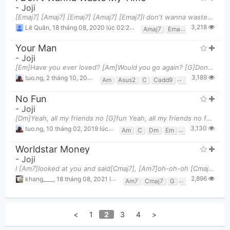
-
Joji
[Emaj7] [Amaj7] [Emaj7] [Amaj7] [Emaj7]I don't wanna waste my time if I [Amaj7]can't be by your
3,218
Lê Quân
,
18 tháng 08, 2020 lúc 02:27pm
Amaj7
Emaj7
Your Man
-
Joji
[Em]Have you ever loved? [Am]Would you go again? [G]Don't be down when it's [G]over, [Gmaj7]baby, [
3,189
tuo.ng
,
2 tháng 10, 2020 lúc 05:49pm
Am
Asus2
C
Cadd9
Em
G
Gmaj7
No Fun
-
Joji
[Dm]Yeah, all my friends no [G]fun Yeah, all my friends no fun [C]Fuck my friends, they're [Am]g
3,130
tuo.ng
,
10 tháng 02, 2019 lúc 09:19pm
Am
C
Dm
Em
F
G
Worldstar Money
-
Joji
I [Am7]looked at you and said[Cmaj7], [Am7]oh-oh-oh [Cmaj7] Don't [Gmaj7]hate me[G], [Gmaj7]am I cr
2,896
khang____
,
18 tháng 08, 2021 lúc 05:01pm
Am7
Cmaj7
G
Gmaj7
<
1
2
3
4
>