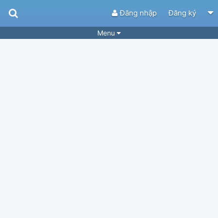
Đăng nhập
Đăng ký
Menu
Bài hát
Guitar Tabs
Playlist
Hợp âm
Điệu bài hát
Thể loại
Tìm theo hợp âm
Tải ứng dụng
Yêu cầu hợp âm
Thành Viên
Khóa học
Quản lý
72
Tắt quảng cáo