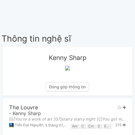
Thông tin nghệ sĩ
Kenny Sharp
Đóng góp thông tin
The Louvre
-
Kenny Sharp
[G]You're a work of art [G7]starry starry night [C]You got my heartYou [Cm]painted every line Oh my
215
Tiến Đạt Nguyễn
,
5 tháng 07, 2026 lúc 04:39pm
Am
C
Cm
D
Em
G
G7