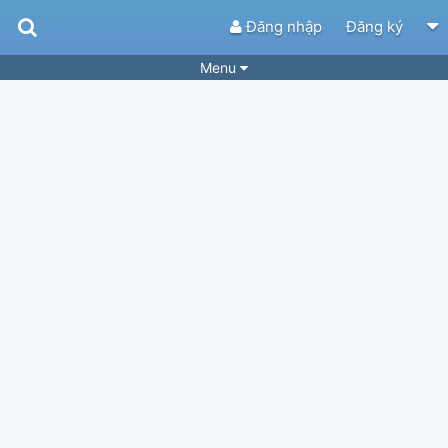
Đăng nhập
Đăng ký
Menu
Bài hát
Guitar Tabs
Playlist
Hợp âm
Điệu bài hát
Thể loại
Tìm theo hợp âm
Tải ứng dụng
Yêu cầu hợp âm
Thành Viên
Khóa học
Quản lý
63
Tắt quảng cáo