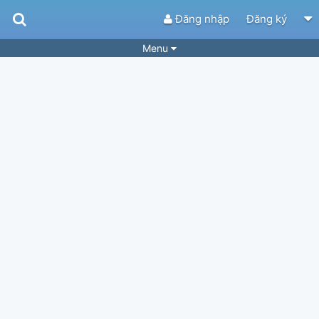
Đăng nhập
Đăng ký
Menu
Bài hát
Guitar Tabs
Playlist
Hợp âm
Điệu bài hát
Thể loại
Tìm theo hợp âm
Tải ứng dụng
Yêu cầu hợp âm
Thành Viên
Khóa học
Quản lý
61
Tắt quảng cáo