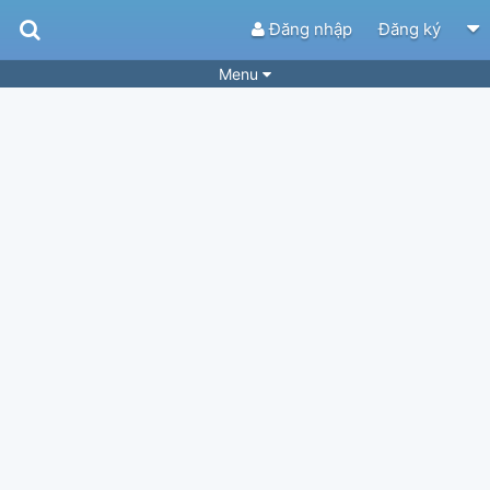
Đăng nhập
Đăng ký
Menu
Bài hát
Guitar Tabs
Playlist
Hợp âm
Điệu bài hát
Thể loại
Tìm theo hợp âm
Tải ứng dụng
Yêu cầu hợp âm
Thành Viên
Khóa học
Quản lý
64
Tắt quảng cáo