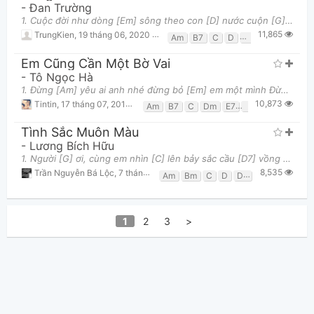
-
Đan Trường
1. Cuộc đời như dòng [Em] sông theo con [D] nước cuộn [G] trôi Mà ai cũng thầm [Am] mong hạnh phúc
11,865
TrungKien
,
19 tháng 06, 2020 lúc 10:00pm
Am
B7
C
D
Em
G
Em Cũng Cần Một Bờ Vai
-
Tô Ngọc Hà
1. Đừng [Am] yêu ai anh nhé đừng bỏ [Em] em một mình Đừng [F] nói lời ong bướm mật [G] ngọt đầu [C]
10,873
Tintin
,
17 tháng 07, 2019 lúc 03:22am
Am
B7
C
Dm
E7
Em
F
G
Tình Sắc Muôn Màu
-
Lương Bích Hữu
1. Người [G] ơi, cùng em nhìn [C] lên bảy sắc cầu [D7] vồng [G] Màu xanh xanh rừng cây Hoà [C] với m
8,535
Trần Nguyễn Bá Lộc
,
7 tháng 01, 2016 lúc 11:32am
Am
Bm
C
D
D7
Em
G
1
2
3
>