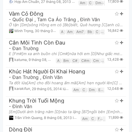
17,809
Hợp Âm Chuẩn
,
27 tháng 08, 2013 lúc 04:25pm
Am
C
Dm
E
Vàm Cỏ Đông
-
Quốc Đại
,
Tam Ca Áo Trắng
,
Đình Văn
Ở tận [Dm]sông Hồng em có [Bb]biết, Quê hương [C]anh cũng có dòng [F]sông. Anh mãi [Dm]gọi, với lò
16,842
Minh Trọng
,
30 tháng 06, 2023 lúc 10:03am
A
Am
Am7
Bb
C
Dm
F
G
Gm
Cắn Môi Tình Còn Đau
-
Đan Trường
E [Fm#]m xa anh buồn chi [Cm#]nữa hỡi em [D]Như giấc mơ ta [E]mơ qua một đê [A]m [Bm]Tình trong
13,428
katuma
,
9 tháng 08, 2013 lúc 07:00am
A
Bm
C#
C#m
Cm
D
E
F#m
Fm
Khúc Hát Người Đi Khai Hoang
-
Đan Trường
,
Đình Văn
Ta đốt lửa[Am] cho đồi hoang ấm mãi[Am] hẹn người lên[C] tìm lại dấu chân xưa.[C] Thuở quân đi [Am]
12,048
karakifun
,
29 tháng 05, 2014 lúc 11:36pm
Am
C
Dm
Em
G
Khung Trời Tuổi Mộng
-
Đình Văn
[Em]Dưới ánh trăng năm [D]nào ta lặng [B7]ngồi bên [Em]nhau [Em]Nghe nước trôi qua [Am]cầu in hìn
11,899
Trần Vĩnh Quang
,
8 tháng 08, 2013 lúc 01:13pm
Am
C
F
G
Dòng Đời