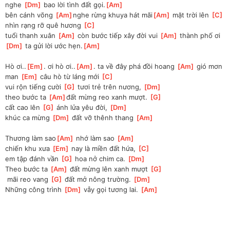
nghe 
[
Dm
]
 bao lời tình đất gọi.
[
Am
]
bên cánh võng 
[
Am
]
nghe rừng khuya hát mãi
[
Am
]
 mặt trời lên 
[
C
]
nhìn rạng rỡ quê hương 
[
C
]
tuổi thanh xuân 
[
Am
]
 còn bước tiếp xây đời vui 
[
Am
]
 thành phố ơi 
[
Dm
]
 ta gửi lời ước hẹn.
[
Am
]
Hò ơi..
[
Em
]
. ơi hò ơi..
[
Am
]
. ta về đây phá đồi hoang 
[
Am
]
 gió mơn 
man 
[
Em
]
 câu hò từ láng mới 
[
C
]
vui rộn tiếng cười 
[
G
]
 tươi trẻ trên nương, 
[
Dm
]
theo bước ta 
[
Am
]
đất mừng reo xanh mượt. 
[
G
]
cất cao lên 
[
G
]
 ánh lửa yêu đời, 
[
Dm
]
khúc ca mừng 
[
Dm
]
 đất vỡ thênh thang 
[
Am
]
Thương làm sao
[
Am
]
 nhớ làm sao 
[
Am
]
chiến khu xưa 
[
Em
]
 nay là miền đất hứa, 
[
C
]
em tập đánh vần 
[
G
]
 hoa nở chim ca. 
[
Dm
]
Theo bước ta 
[
Am
]
 đất mừng lên xanh mượt 
[
G
]
 mãi reo vang 
[
G
]
 đất mở nông trường. 
[
Dm
]
Những công trình 
[
Dm
]
 vẫy gọi tương lai. 
[
Am
]