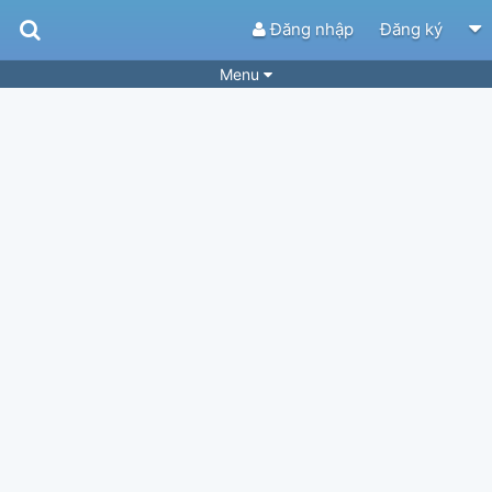
Đăng nhập
Đăng ký
Menu
Bài hát
Guitar Tabs
Playlist
Hợp âm
Điệu bài hát
Thể loại
Tìm theo hợp âm
Tải ứng dụng
Yêu cầu hợp âm
Thành Viên
Khóa học
Quản lý
78
Tắt quảng cáo