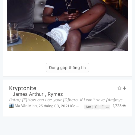
Đóng góp thông tin
Kryptonite
-
James Arthur
,
Rymez
(Intro) [F]How can I be your [G]hero, if I can't save [Am]myself from you? You're my [Am][C]krypt
1,728
Ma Văn Minh
,
25 tháng 03, 2021 lúc 06:06am
Am
C
F
G