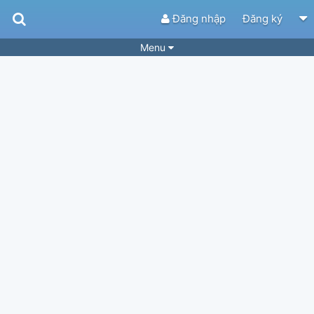
Đăng nhập
Đăng ký
Menu
Bài hát
Guitar Tabs
Playlist
Hợp âm
Điệu bài hát
Thể loại
Tìm theo hợp âm
Tải ứng dụng
Yêu cầu hợp âm
Thành Viên
Khóa học
Quản lý
84
Tắt quảng cáo